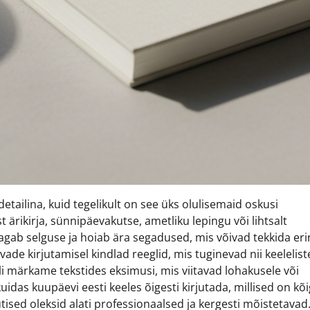
ailina, kuid tegelikult on see üks olulisemaid oskusi
 ärikirja, sünnipäevakutse, ametliku lepingu või lihtsalt
agab selguse ja hoiab ära segadused, mis võivad tekkida er
ade kirjutamisel kindlad reeglid, mis tuginevad nii keelelist
li märkame tekstides eksimusi, mis viitavad lohakusele või
kuidas kuupäevi eesti keeles õigesti kirjutada, millised on kõ
tised oleksid alati professionaalsed ja kergesti mõistetavad