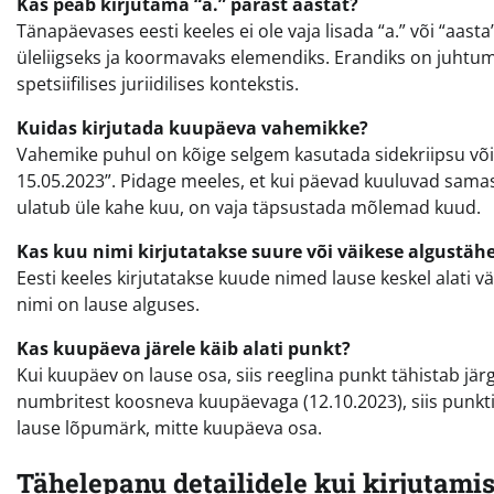
Kas peab kirjutama “a.” pärast aastat?
Tänapäevases eesti keeles ei ole vaja lisada “a.” või “aas
üleliigseks ja koormavaks elemendiks. Erandiks on juhtumid
spetsiifilises juriidilises kontekstis.
Kuidas kirjutada kuupäeva vahemikke?
Vahemike puhul on kõige selgem kasutada sidekriipsu või s
15.05.2023”. Pidage meeles, et kui päevad kuuluvad samas
ulatub üle kahe kuu, on vaja täpsustada mõlemad kuud.
Kas kuu nimi kirjutatakse suure või väikese algustäh
Eesti keeles kirjutatakse kuude nimed lause keskel alati v
nimi on lause alguses.
Kas kuupäeva järele käib alati punkt?
Kui kuupäev on lause osa, siis reeglina punkt tähistab jä
numbritest koosneva kuupäevaga (12.10.2023), siis punkti
lause lõpumärk, mitte kuupäeva osa.
Tähelepanu detailidele kui kirjutam