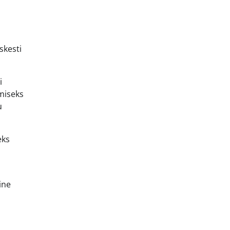
skesti
i
amiseks
u
eks
ine