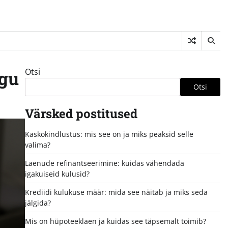
Otsi
igu
Otsi
Värsked postitused
Kaskokindlustus: mis see on ja miks peaksid selle
valima?
Laenude refinantseerimine: kuidas vähendada
igakuiseid kulusid?
Krediidi kulukuse määr: mida see näitab ja miks seda
jälgida?
Mis on hüpoteeklaen ja kuidas see täpsemalt toimib?