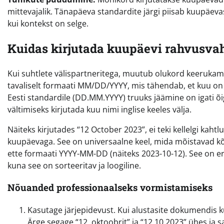
mittevajalik. Tänapäeva standardite järgi piisab kuupäeva
kui kontekst on selge.
Kuidas kirjutada kuupäevi rahvusvah
Kui suhtlete välispartneritega, muutub olukord keerukamak
tavaliselt formaati MM/DD/YYYY, mis tähendab, et kuu on
Eesti standardile (DD.MM.YYYY) truuks jäämine on igati õi
vältimiseks kirjutada kuu nimi inglise keeles välja.
Näiteks kirjutades “12 October 2023”, ei teki kellelgi kaht
kuupäevaga. See on universaalne keel, mida mõistavad kõ
ette formaati YYYY-MM-DD (näiteks 2023-10-12). See on er
kuna see on sorteeritav ja loogiline.
Nõuanded professionaalseks vormistamiseks
Kasutage järjepidevust. Kui alustasite dokumendis k
Ärge segage “12. oktoobrit” ja “12.10.2023” ühes ja s