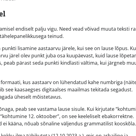
el
amisel endiselt palju vigu. Need vead võivad muuta teksti ra
a tähelepanelikkusega teinud.
unkti lisamine aastaarvu järele, kui see on lause lõpus. Ku
taarvu järel olev punkt juba osa kuupäevast, kuid lause lõpet
us, peab pärast seda punkti kindlasti vältima, kui järgneb mu
a formaati, kus aastaarv on lühendatud kahe numbriga (näit
võib see kaasaegses digitaalses maailmas tekitada segadust.
 tagada üheselt mõistetavus.
õnaga, peab see vastama lause sisule. Kui kirjutate “kohtum
e “kohtumine 12. oktoober”, on see keeleliselt ebakorrektne.
 ei kääna, nõuab sõnaline väljendus grammatilist kooskõla.
kku ilma tühikuteta (12.10.2023.a.), mis on arhailine ja