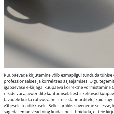
Kuupäevade kirjutamine võib esmapilgul tunduda tühise det
professionaalses ja korrektses asjaajamises. Olgu tegemist
igapäevase e-kirjaga, kuupäeva korrektne vormistamine t
riikide või ajavööndite kohtumisel. Eestis kehtivad kuupäev
tavadele kui ka rahvusvahelistele standarditele, kuid sage
vähesele teadlikkusele. Selles artiklis süveneme sellesse, 
sagedasemad vead ning kuidas neist hoiduda, et teie kirju