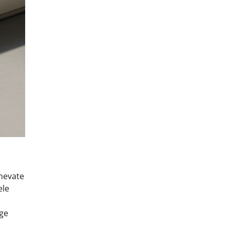
inevate
ele
ige
.