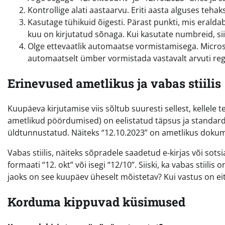
Kontrollige alati aastaarvu. Eriti aasta alguses tehak
Kasutage tühikuid õigesti. Pärast punkti, mis eralda
kuu on kirjutatud sõnaga. Kui kasutate numbreid, siis 
Olge ettevaatlik automaatse vormistamisega. Micro
automaatselt ümber vormistada vastavalt arvuti regio
Erinevused ametlikus ja vabas stiilis
Kuupäeva kirjutamise viis sõltub suuresti sellest, kellele t
ametlikud pöördumised) on eelistatud täpsus ja standardise
üldtunnustatud. Näiteks “12.10.2023” on ametlikus dokum
Vabas stiilis, näiteks sõpradele saadetud e-kirjas või so
formaati “12. okt” või isegi “12/10”. Siiski, ka vabas stiili
jaoks on see kuupäev üheselt mõistetav? Kui vastus on eit
Korduma kippuvad küsimused