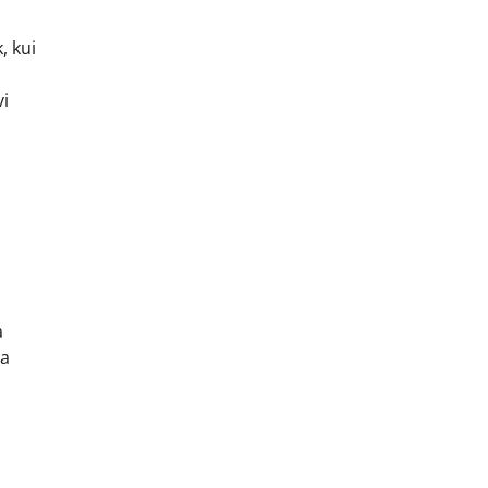
, kui
vi
a
ma