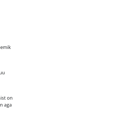
hemik
kuu
ist on
on aga