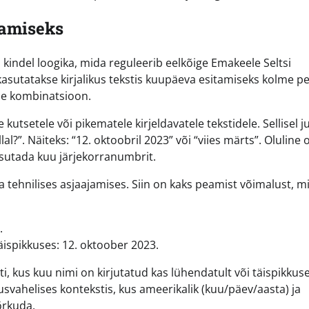
tamiseks
kindel loogika, mida reguleerib eelkõige Emakeele Seltsi
asutatakse kirjalikus tekstis kuupäeva esitamiseks kolme p
nde kombinatsioon.
 kutsetele või pikematele kirjeldavatele tekstidele. Sellisel j
l?”. Näiteks: “12. oktoobril 2023” või “viies märts”. Oluline 
kasutada kuu järjekorranumbrit.
ja tehnilises asjaajamises. Siin on kaks peamist võimalust, m
.
äispikkuses: 12. oktoober 2023.
, kus kuu nimi on kirjutatud kas lühendatult või täispikkuse
svahelises kontekstis, kus ameerikalik (kuu/päev/aasta) ja
õrkuda.