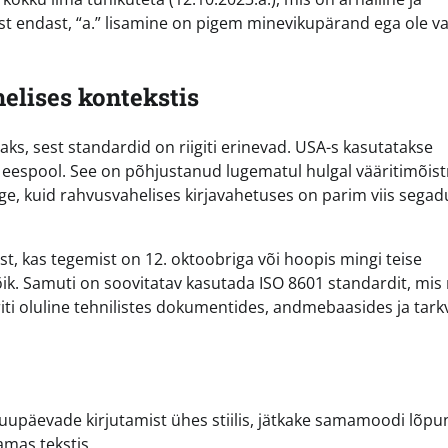
st endast, “a.” lisamine on pigem minevikupärand ega ole vaj
elises kontekstis
s, sest standardid on riigiti erinevad. USA-s kasutatakse
 eespool. See on põhjustanud lugematul hulgal vääritimõist
ge, kuid rahvusvahelises kirjavahetuses on parim viis segad
lust, kas tegemist on 12. oktoobriga või hoopis mingi teise
ik. Samuti on soovitatav kasutada ISO 8601 standardit, mis
iti oluline tehnilistes dokumentides, andmebaasides ja tark
uupäevade kirjutamist ühes stiilis, jätkake samamoodi lõpun
amas tekstis.