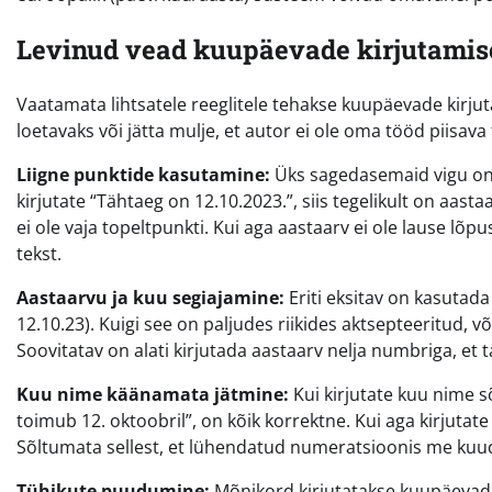
Levinud vead kuupäevade kirjutamis
Vaatamata lihtsatele reeglitele tehakse kuupäevade kirjut
loetavaks või jätta mulje, et autor ei ole oma tööd piisav
Liigne punktide kasutamine:
Üks sagedasemaid vigu on p
kirjutate “Tähtaeg on 12.10.2023.”, siis tegelikult on aas
ei ole vaja topeltpunkti. Kui aga aastaarv ei ole lause lõp
tekst.
Aastaarvu ja kuu segiajamine:
Eriti eksitav on kasutad
12.10.23). Kuigi see on paljudes riikides aktsepteeritud, 
Soovitatav on alati kirjutada aastaarv nelja numbriga, et
Kuu nime käänamata jätmine:
Kui kirjutate kuu nime s
toimub 12. oktoobril”, on kõik korrektne. Kui aga kirjutat
Sõltumata sellest, et lühendatud numeratsioonis me kuud
Tühikute puudumine:
Mõnikord kirjutatakse kuupäevad ko