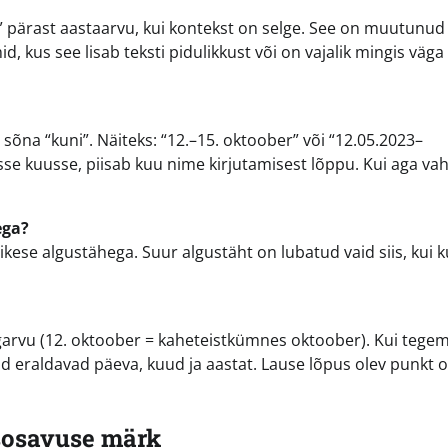
ta” pärast aastaarvu, kui kontekst on selge. See on muutunud
, kus see lisab teksti pidulikkust või on vajalik mingis väga
õna “kuni”. Näiteks: “12.–15. oktoober” või “12.05.2023–
se kuusse, piisab kuu nime kirjutamisest lõppu. Kui aga va
ega?
äikese algustähega. Suur algustäht on lubatud vaid siis, kui 
rgarvu (12. oktoober = kaheteistkümnes oktoober). Kui tegem
d eraldavad päeva, kuud ja aastat. Lause lõpus olev punkt 
isosavuse märk