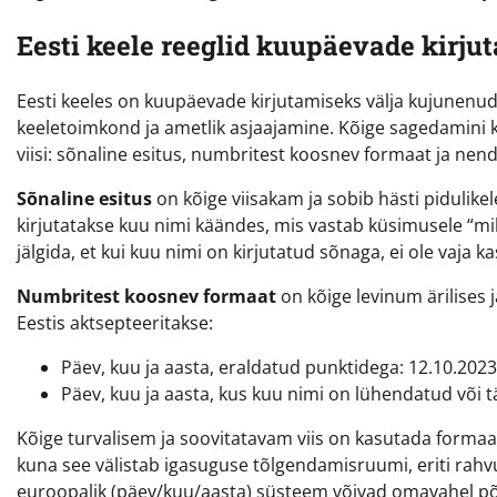
Eesti keele reeglid kuupäevade kirju
Eesti keeles on kuupäevade kirjutamiseks välja kujunenud 
keeletoimkond ja ametlik asjaajamine. Kõige sagedamini k
viisi: sõnaline esitus, numbritest koosnev formaat ja ne
Sõnaline esitus
on kõige viisakam ja sobib hästi pidulikele
kirjutatakse kuu nimi käändes, mis vastab küsimusele “milla
jälgida, et kui kuu nimi on kirjutatud sõnaga, ei ole vaja 
Numbritest koosnev formaat
on kõige levinum ärilises 
Eestis aktsepteeritakse:
Päev, kuu ja aasta, eraldatud punktidega: 12.10.2023
Päev, kuu ja aasta, kus kuu nimi on lühendatud või t
Kõige turvalisem ja soovitatavam viis on kasutada formaati
kuna see välistab igasuguse tõlgendamisruumi, eriti rahvu
euroopalik (päev/kuu/aasta) süsteem võivad omavahel p