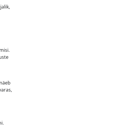
alik,
misi.
uste
 näeb
varas,
i.