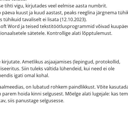
se tihti vigu, kirjutades veel eelmise aasta numbrit.
b päeva kuust ja kuud aastast, peaks reeglina järgnema tühik
tühikuid tavaliselt ei lisata (12.10.2023).
soft Word ja teised tekstitöötlusprogrammid võivad kuupäe
naalsetele sätetele. Kontrollige alati lõpptulemust.
e kirjutate. Ametlikus asjaajamises (lepingud, protokollid,
eritus. Siin tuleks vältida lühendeid, kui need ei ole
endis igati omal kohal.
tsiaalmeedias, on lubatud rohkem paindlikkust. Võite kasutad
s on parem hoida kinni selgusest. Mõelge alati lugejale: kas te
av, siis panustage selgusesse.