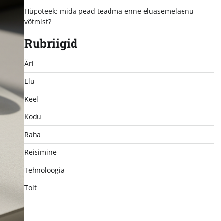
Hüpoteek: mida pead teadma enne eluasemelaenu
võtmist?
Rubriigid
Äri
Elu
Keel
Kodu
Raha
Reisimine
Tehnoloogia
Toit