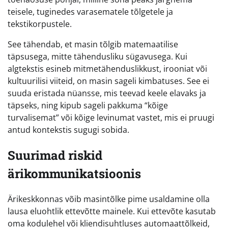
teisele, tuginedes varasematele tõlgetele ja
tekstikorpustele.
See tähendab, et masin tõlgib matemaatilise
täpsusega, mitte tähendusliku sügavusega. Kui
algtekstis esineb mitmetähenduslikkust, irooniat või
kultuurilisi viiteid, on masin sageli kimbatuses. See ei
suuda eristada nüansse, mis teevad keele elavaks ja
täpseks, ning kipub sageli pakkuma “kõige
turvalisemat” või kõige levinumat vastet, mis ei pruugi
antud kontekstis sugugi sobida.
Suurimad riskid
ärikommunikatsioonis
Ärikeskkonnas võib masintõlke pime usaldamine olla
lausa eluohtlik ettevõtte mainele. Kui ettevõte kasutab
oma kodulehel või kliendisuhtluses automaattõlkeid,