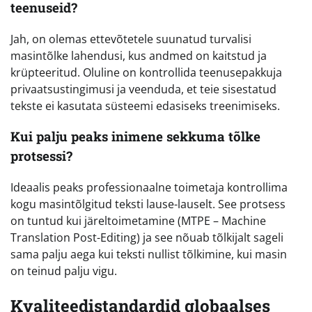
teenuseid?
Jah, on olemas ettevõtetele suunatud turvalisi
masintõlke lahendusi, kus andmed on kaitstud ja
krüpteeritud. Oluline on kontrollida teenusepakkuja
privaatsustingimusi ja veenduda, et teie sisestatud
tekste ei kasutata süsteemi edasiseks treenimiseks.
Kui palju peaks inimene sekkuma tõlke
protsessi?
Ideaalis peaks professionaalne toimetaja kontrollima
kogu masintõlgitud teksti lause-lauselt. See protsess
on tuntud kui järeltoimetamine (MTPE – Machine
Translation Post-Editing) ja see nõuab tõlkijalt sageli
sama palju aega kui teksti nullist tõlkimine, kui masin
on teinud palju vigu.
Kvaliteedistandardid globaalses