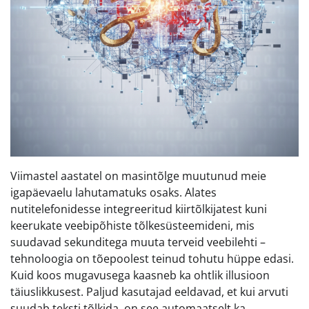
Viimastel aastatel on masintõlge muutunud meie
igapäevaelu lahutamatuks osaks. Alates
nutitelefonidesse integreeritud kiirtõlkijatest kuni
keerukate veebipõhiste tõlkesüsteemideni, mis
suudavad sekunditega muuta terveid veebilehti –
tehnoloogia on tõepoolest teinud tohutu hüppe edasi.
Kuid koos mugavusega kaasneb ka ohtlik illusioon
täiuslikkusest. Paljud kasutajad eeldavad, et kui arvuti
suudab teksti tõlkida, on see automaatselt ka