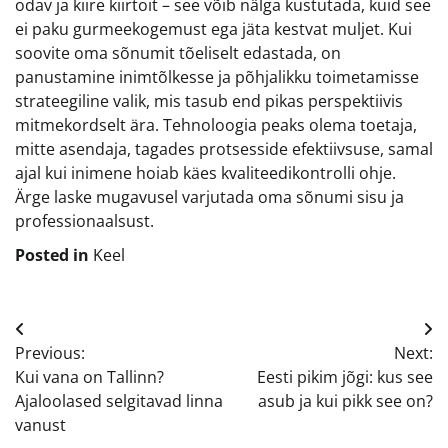
odav ja kiire kiirtoit – see võib nälga kustutada, kuid see
ei paku gurmeekogemust ega jäta kestvat muljet. Kui
soovite oma sõnumit tõeliselt edastada, on
panustamine inimtõlkesse ja põhjalikku toimetamisse
strateegiline valik, mis tasub end pikas perspektiivis
mitmekordselt ära. Tehnoloogia peaks olema toetaja,
mitte asendaja, tagades protsesside efektiivsuse, samal
ajal kui inimene hoiab käes kvaliteedikontrolli ohje.
Ärge laske mugavusel varjutada oma sõnumi sisu ja
professionaalsust.
Posted in
Keel
Navigeerimine
Previous:
Next:
Kui vana on Tallinn?
Eesti pikim jõgi: kus see
Ajaloolased selgitavad linna
asub ja kui pikk see on?
vanust