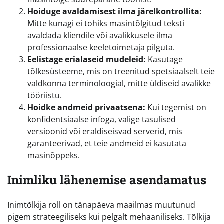
Hoiduge avaldamisest ilma järelkontrollita:
Mitte kunagi ei tohiks masintõlgitud teksti
avaldada kliendile või avalikkusele ilma
professionaalse keeletoimetaja pilguta.
Eelistage erialaseid mudeleid:
Kasutage
tõlkesüsteeme, mis on treenitud spetsiaalselt teie
valdkonna terminoloogial, mitte üldiseid avalikke
tööriistu.
Hoidke andmeid privaatsena:
Kui tegemist on
konfidentsiaalse infoga, valige tasulised
versioonid või eraldiseisvad serverid, mis
garanteerivad, et teie andmeid ei kasutata
masinõppeks.
Inimliku lähenemise asendamatus
Inimtõlkija roll on tänapäeva maailmas muutunud
pigem strateegiliseks kui pelgalt mehaaniliseks. Tõlkija