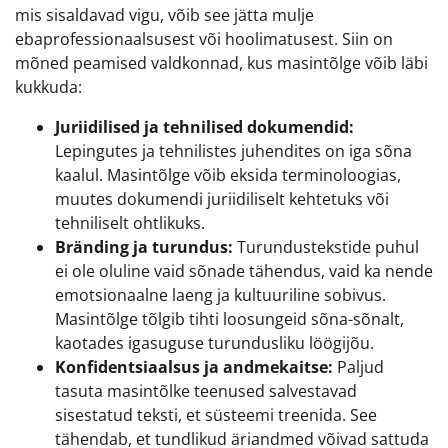
mis sisaldavad vigu, võib see jätta mulje
ebaprofessionaalsusest või hoolimatusest. Siin on
mõned peamised valdkonnad, kus masintõlge võib läbi
kukkuda:
Juriidilised ja tehnilised dokumendid:
Lepingutes ja tehnilistes juhendites on iga sõna
kaalul. Masintõlge võib eksida terminoloogias,
muutes dokumendi juriidiliselt kehtetuks või
tehniliselt ohtlikuks.
Bränding ja turundus:
Turundustekstide puhul
ei ole oluline vaid sõnade tähendus, vaid ka nende
emotsionaalne laeng ja kultuuriline sobivus.
Masintõlge tõlgib tihti loosungeid sõna-sõnalt,
kaotades igasuguse turundusliku löögijõu.
Konfidentsiaalsus ja andmekaitse:
Paljud
tasuta masintõlke teenused salvestavad
sisestatud teksti, et süsteemi treenida. See
tähendab, et tundlikud äriandmed võivad sattuda