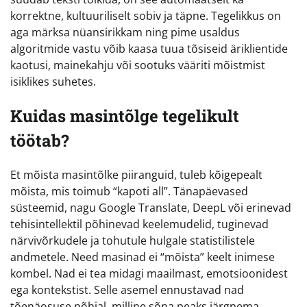
korrektne, kultuuriliselt sobiv ja täpne. Tegelikkus on
aga märksa nüansirikkam ning pime usaldus
algoritmide vastu võib kaasa tuua tõsiseid äriklientide
kaotusi, mainekahju või sootuks vääriti mõistmist
isiklikes suhetes.
Kuidas masintõlge tegelikult
töötab?
Et mõista masintõlke piiranguid, tuleb kõigepealt
mõista, mis toimub “kapoti all”. Tänapäevased
süsteemid, nagu Google Translate, DeepL või erinevad
tehisintellektil põhinevad keelemudelid, tuginevad
närvivõrkudele ja tohutule hulgale statistilistele
andmetele. Need masinad ei “mõista” keelt inimese
kombel. Nad ei tea midagi maailmast, emotsioonidest
ega kontekstist. Selle asemel ennustavad nad
tõenäosuse põhjal, milline sõna peaks järgnema