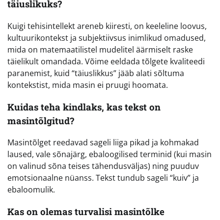
täiuslikuks?
Kuigi tehisintellekt areneb kiiresti, on keeleline loovus,
kultuurikontekst ja subjektiivsus inimlikud omadused,
mida on matemaatilistel mudelitel äärmiselt raske
täielikult omandada. Võime eeldada tõlgete kvaliteedi
paranemist, kuid “täiuslikkus” jääb alati sõltuma
kontekstist, mida masin ei pruugi hoomata.
Kuidas teha kindlaks, kas tekst on
masintõlgitud?
Masintõlget reedavad sageli liiga pikad ja kohmakad
laused, vale sõnajärg, ebaloogilised terminid (kui masin
on valinud sõna teises tähendusväljas) ning puuduv
emotsionaalne nüanss. Tekst tundub sageli “kuiv” ja
ebaloomulik.
Kas on olemas turvalisi masintõlke