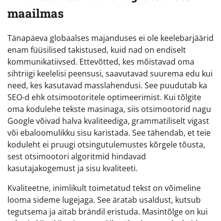
maailmas
Tänapäeva globaalses majanduses ei ole keelebarjäärid
enam füüsilised takistused, kuid nad on endiselt
kommunikatiivsed. Ettevõtted, kes mõistavad oma
sihtriigi keelelisi peensusi, saavutavad suurema edu kui
need, kes kasutavad masslahendusi. See puudutab ka
SEO-d ehk otsimootoritele optimeerimist. Kui tõlgite
oma kodulehe tekste masinaga, siis otsimootorid nagu
Google võivad halva kvaliteediga, grammatiliselt vigast
või ebaloomulikku sisu karistada. See tähendab, et teie
koduleht ei pruugi otsingutulemustes kõrgele tõusta,
sest otsimootori algoritmid hindavad
kasutajakogemust ja sisu kvaliteeti.
Kvaliteetne, inimlikult toimetatud tekst on võimeline
looma sideme lugejaga. See äratab usaldust, kutsub
tegutsema ja aitab brändil eristuda. Masintõlge on kui