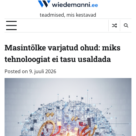
Skip
to
teadmised, mis kestavad
content
Masintõlke varjatud ohud: miks
tehnoloogiat ei tasu usaldada
Posted on
9. juuli 2026