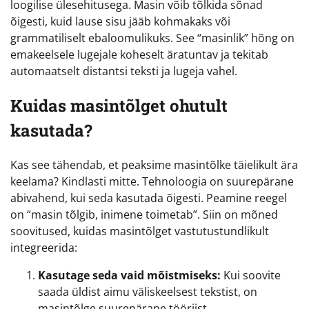
loogilise ülesehitusega. Masin võib tõlkida sõnad
õigesti, kuid lause sisu jääb kohmakaks või
grammatiliselt ebaloomulikuks. See “masinlik” hõng on
emakeelsele lugejale koheselt äratuntav ja tekitab
automaatselt distantsi teksti ja lugeja vahel.
Kuidas masintõlget ohutult
kasutada?
Kas see tähendab, et peaksime masintõlke täielikult ära
keelama? Kindlasti mitte. Tehnoloogia on suurepärane
abivahend, kui seda kasutada õigesti. Peamine reegel
on “masin tõlgib, inimene toimetab”. Siin on mõned
soovitused, kuidas masintõlget vastutustundlikult
integreerida:
Kasutage seda vaid mõistmiseks:
Kui soovite
saada üldist aimu väliskeelsest tekstist, on
masintõlge suurepärane tööriist.