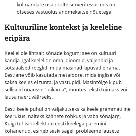
kolmandate osapoolte serveritesse, mis on
otseses vastuolus andmekaitse nõuetega.
Kultuuriline kontekst ja keeleline
eripära
Keel ei ole lihtsalt sõnade kogum; see on kultuuri
kandja. Igal keelel on oma idioomid, väljendid ja
sotsiaalsed reeglid, mida masinad kipuvad eirama.
Eestlane võib kasutada metafoore, mida inglise või
saksa keeles ei tunta, ja vastupidi. Masintõlge kipub
selliseid nüansse “lõikama”, muutes teksti tuimaks või
lausa naeruväärseks.
Eesti keele puhul on väljakutseks ka keele grammatiline
keerukus, näiteks käänete rohkus ja vaba sõnajärg.
Kuigi tehisintellekt on eesti keelega paremini
kohanenud, esineb siiski sageli probleeme lausete