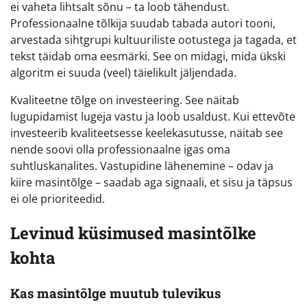
ei vaheta lihtsalt sõnu – ta loob tähendust.
Professionaalne tõlkija suudab tabada autori tooni,
arvestada sihtgrupi kultuuriliste ootustega ja tagada, et
tekst täidab oma eesmärki. See on midagi, mida ükski
algoritm ei suuda (veel) täielikult jäljendada.
Kvaliteetne tõlge on investeering. See näitab
lugupidamist lugeja vastu ja loob usaldust. Kui ettevõte
investeerib kvaliteetsesse keelekasutusse, näitab see
nende soovi olla professionaalne igas oma
suhtluskanalites. Vastupidine lähenemine – odav ja
kiire masintõlge – saadab aga signaali, et sisu ja täpsus
ei ole prioriteedid.
Levinud küsimused masintõlke
kohta
Kas masintõlge muutub tulevikus