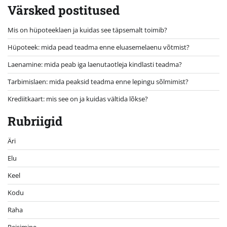
Värsked postitused
Mis on hüpoteeklaen ja kuidas see täpsemalt toimib?
Hüpoteek: mida pead teadma enne eluasemelaenu võtmist?
Laenamine: mida peab iga laenutaotleja kindlasti teadma?
Tarbimislaen: mida peaksid teadma enne lepingu sõlmimist?
Krediitkaart: mis see on ja kuidas vältida lõkse?
Rubriigid
Äri
Elu
Keel
Kodu
Raha
Reisimine