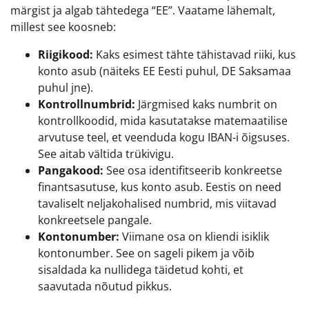
märgist ja algab tähtedega “EE”. Vaatame lähemalt,
millest see koosneb:
Riigikood:
Kaks esimest tähte tähistavad riiki, kus
konto asub (näiteks EE Eesti puhul, DE Saksamaa
puhul jne).
Kontrollnumbrid:
Järgmised kaks numbrit on
kontrollkoodid, mida kasutatakse matemaatilise
arvutuse teel, et veenduda kogu IBAN-i õigsuses.
See aitab vältida trükivigu.
Pangakood:
See osa identifitseerib konkreetse
finantsasutuse, kus konto asub. Eestis on need
tavaliselt neljakohalised numbrid, mis viitavad
konkreetsele pangale.
Kontonumber:
Viimane osa on kliendi isiklik
kontonumber. See on sageli pikem ja võib
sisaldada ka nullidega täidetud kohti, et
saavutada nõutud pikkus.