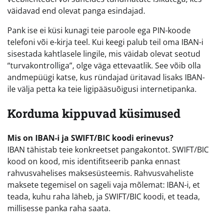
väidavad end olevat panga esindajad.
Pank ise ei küsi kunagi teie paroole ega PIN-koode
telefoni või e-kirja teel. Kui keegi palub teil oma IBAN-i
sisestada kahtlasele lingile, mis väidab olevat seotud
“turvakontrolliga”, olge väga ettevaatlik. See võib olla
andmepüügi katse, kus ründajad üritavad lisaks IBAN-
ile välja petta ka teie ligipääsuõigusi internetipanka.
Korduma kippuvad küsimused
Mis on IBAN-i ja SWIFT/BIC koodi erinevus?
IBAN tähistab teie konkreetset pangakontot. SWIFT/BIC
kood on kood, mis identifitseerib panka ennast
rahvusvahelises maksesüsteemis. Rahvusvaheliste
maksete tegemisel on sageli vaja mõlemat: IBAN-i, et
teada, kuhu raha läheb, ja SWIFT/BIC koodi, et teada,
millisesse panka raha saata.