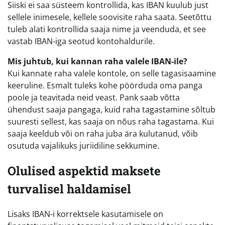
Siiski ei saa süsteem kontrollida, kas IBAN kuulub just
sellele inimesele, kellele soovisite raha saata. Seetõttu
tuleb alati kontrollida saaja nime ja veenduda, et see
vastab IBAN-iga seotud kontohaldurile.
Mis juhtub, kui kannan raha valele IBAN-ile?
Kui kannate raha valele kontole, on selle tagasisaamine
keeruline. Esmalt tuleks kohe pöörduda oma panga
poole ja teavitada neid veast. Pank saab võtta
ühendust saaja pangaga, kuid raha tagastamine sõltub
suuresti sellest, kas saaja on nõus raha tagastama. Kui
saaja keeldub või on raha juba ära kulutanud, võib
osutuda vajalikuks juriidiline sekkumine.
Olulised aspektid maksete
turvalisel haldamisel
Lisaks IBAN-i korrektsele kasutamisele on