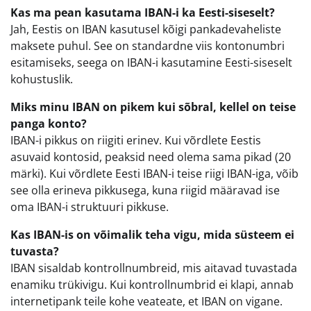
Kas ma pean kasutama IBAN-i ka Eesti-siseselt?
Jah, Eestis on IBAN kasutusel kõigi pankadevaheliste
maksete puhul. See on standardne viis kontonumbri
esitamiseks, seega on IBAN-i kasutamine Eesti-siseselt
kohustuslik.
Miks minu IBAN on pikem kui sõbral, kellel on teise
panga konto?
IBAN-i pikkus on riigiti erinev. Kui võrdlete Eestis
asuvaid kontosid, peaksid need olema sama pikad (20
märki). Kui võrdlete Eesti IBAN-i teise riigi IBAN-iga, võib
see olla erineva pikkusega, kuna riigid määravad ise
oma IBAN-i struktuuri pikkuse.
Kas IBAN-is on võimalik teha vigu, mida süsteem ei
tuvasta?
IBAN sisaldab kontrollnumbreid, mis aitavad tuvastada
enamiku trükivigu. Kui kontrollnumbrid ei klapi, annab
internetipank teile kohe veateate, et IBAN on vigane.