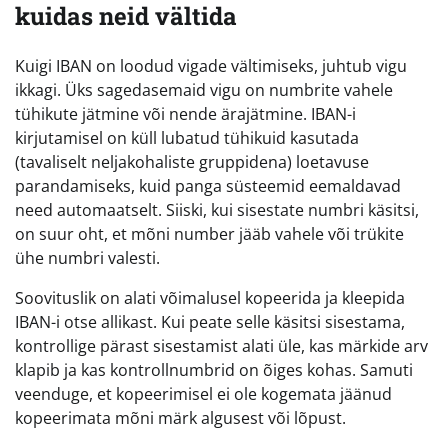
kuidas neid vältida
Kuigi IBAN on loodud vigade vältimiseks, juhtub vigu
ikkagi. Üks sagedasemaid vigu on numbrite vahele
tühikute jätmine või nende ärajätmine. IBAN-i
kirjutamisel on küll lubatud tühikuid kasutada
(tavaliselt neljakohaliste gruppidena) loetavuse
parandamiseks, kuid panga süsteemid eemaldavad
need automaatselt. Siiski, kui sisestate numbri käsitsi,
on suur oht, et mõni number jääb vahele või trükite
ühe numbri valesti.
Soovituslik on alati võimalusel kopeerida ja kleepida
IBAN-i otse allikast. Kui peate selle käsitsi sisestama,
kontrollige pärast sisestamist alati üle, kas märkide arv
klapib ja kas kontrollnumbrid on õiges kohas. Samuti
veenduge, et kopeerimisel ei ole kogemata jäänud
kopeerimata mõni märk algusest või lõpust.