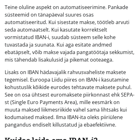
Teine oluline aspekt on automatiseerimine. Pankade
süsteemid on tänapäeval suures osas
automatiseeritud. Kui sisestate makse, töötleb arvuti
seda automaatselt. Kui kasutate korrektselt
vormistatud IBAN-i, suudab süsteem selle kohe
tuvastada ja suunata. Kui aga esitate andmed
ebatäpselt, võib makse vajada pangatöötaja sekkumist,
mis tähendab lisakulusid ja pikemat ooteaega.
Lisaks on IBAN hädavajalik rahvusvaheliste maksete
tegemisel. Euroopa Liidu piires on IBAN-i kasutamine
kohustuslik kõikide eurodes tehtavate maksete puhul.
See on osa ühtsest euromaksete piirkonnast ehk SEPA-
st (Single Euro Payments Area), mille eesmärk on
muuta maksed liikmesriikide vahel sama lihtsaks kui
kodumaised maksed. Ilma IBAN-ita oleks piiriülene
pangandus endiselt killustatud ja ebaefektiivne.