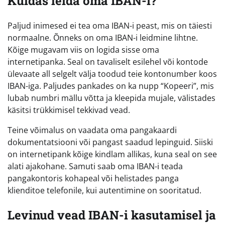
Kuidas leida oma IBAN-i?
Paljud inimesed ei tea oma IBAN-i peast, mis on täiesti
normaalne. Õnneks on oma IBAN-i leidmine lihtne.
Kõige mugavam viis on logida sisse oma
internetipanka. Seal on tavaliselt esilehel või kontode
ülevaate all selgelt välja toodud teie kontonumber koos
IBAN-iga. Paljudes pankades on ka nupp “Kopeeri”, mis
lubab numbri mällu võtta ja kleepida mujale, välistades
käsitsi trükkimisel tekkivad vead.
Teine võimalus on vaadata oma pangakaardi
dokumentatsiooni või pangast saadud lepinguid. Siiski
on internetipank kõige kindlam allikas, kuna seal on see
alati ajakohane. Samuti saab oma IBAN-i teada
pangakontoris kohapeal või helistades panga
klienditoe telefonile, kui autentimine on sooritatud.
Levinud vead IBAN-i kasutamisel ja