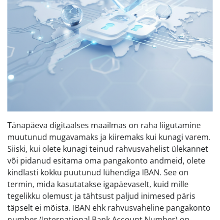
Tänapäeva digitaalses maailmas on raha liigutamine
muutunud mugavamaks ja kiiremaks kui kunagi varem.
Siiski, kui olete kunagi teinud rahvusvahelist ülekannet
või pidanud esitama oma pangakonto andmeid, olete
kindlasti kokku puutunud lühendiga IBAN. See on
termin, mida kasutatakse igapäevaselt, kuid mille
tegelikku olemust ja tähtsust paljud inimesed päris
täpselt ei mõista. IBAN ehk rahvusvaheline pangakonto
number (International Bank Account Number) on