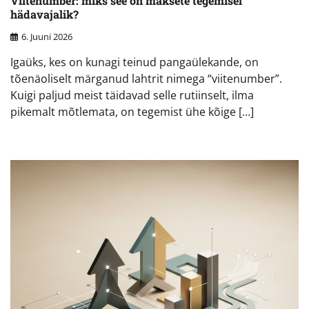
Viitenumber: miks see on maksete tegemisel
hädavajalik?
6. Juuni 2026
Igaüks, kes on kunagi teinud pangaülekande, on
tõenäoliselt märganud lahtrit nimega “viitenumber”.
Kuigi paljud meist täidavad selle rutiinselt, ilma
pikemalt mõtlemata, on tegemist ühe kõige […]