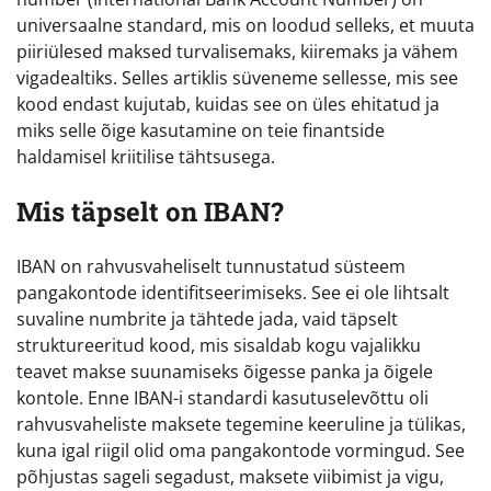
universaalne standard, mis on loodud selleks, et muuta
piiriülesed maksed turvalisemaks, kiiremaks ja vähem
vigadealtiks. Selles artiklis süveneme sellesse, mis see
kood endast kujutab, kuidas see on üles ehitatud ja
miks selle õige kasutamine on teie finantside
haldamisel kriitilise tähtsusega.
Mis täpselt on IBAN?
IBAN on rahvusvaheliselt tunnustatud süsteem
pangakontode identifitseerimiseks. See ei ole lihtsalt
suvaline numbrite ja tähtede jada, vaid täpselt
struktureeritud kood, mis sisaldab kogu vajalikku
teavet makse suunamiseks õigesse panka ja õigele
kontole. Enne IBAN-i standardi kasutuselevõttu oli
rahvusvaheliste maksete tegemine keeruline ja tülikas,
kuna igal riigil olid oma pangakontode vormingud. See
põhjustas sageli segadust, maksete viibimist ja vigu,