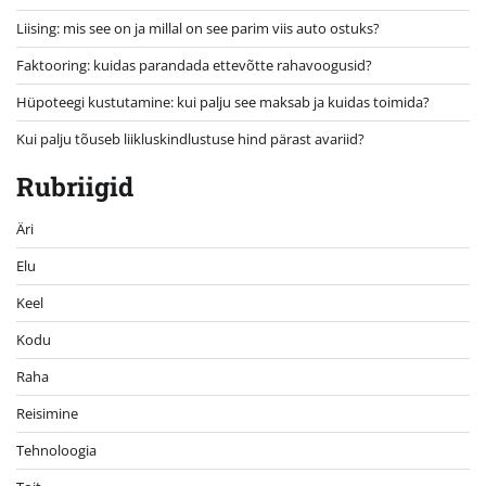
Liising: mis see on ja millal on see parim viis auto ostuks?
Faktooring: kuidas parandada ettevõtte rahavoogusid?
Hüpoteegi kustutamine: kui palju see maksab ja kuidas toimida?
Kui palju tõuseb liikluskindlustuse hind pärast avariid?
Rubriigid
Äri
Elu
Keel
Kodu
Raha
Reisimine
Tehnoloogia