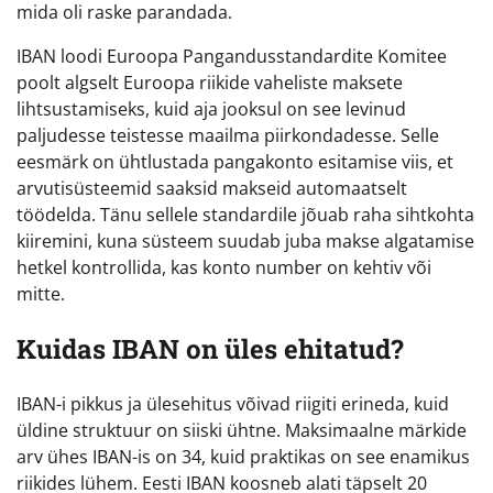
mida oli raske parandada.
IBAN loodi Euroopa Pangandusstandardite Komitee
poolt algselt Euroopa riikide vaheliste maksete
lihtsustamiseks, kuid aja jooksul on see levinud
paljudesse teistesse maailma piirkondadesse. Selle
eesmärk on ühtlustada pangakonto esitamise viis, et
arvutisüsteemid saaksid makseid automaatselt
töödelda. Tänu sellele standardile jõuab raha sihtkohta
kiiremini, kuna süsteem suudab juba makse algatamise
hetkel kontrollida, kas konto number on kehtiv või
mitte.
Kuidas IBAN on üles ehitatud?
IBAN-i pikkus ja ülesehitus võivad riigiti erineda, kuid
üldine struktuur on siiski ühtne. Maksimaalne märkide
arv ühes IBAN-is on 34, kuid praktikas on see enamikus
riikides lühem. Eesti IBAN koosneb alati täpselt 20