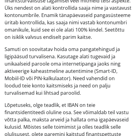
finantsturvalisuse tagamisel veel mitmeid teisi aspekte.
Üks nendest on alati kontrollida saaja nime ja vastavust
kontonumbrile. Enamik tänapäevaseid pangasüsteeme
üritab kontrollida, kas saaja nimi vastab kontonumbri
omanikule, kuid see ei ole alati 100% kindel. Seetõttu
on isiklik valvsus endiselt parim kaitse.
Samuti on soovitatav hoida oma pangatehingud ja
ligipääsud turvalisena. Kasutage alati tugevaid ja
unikaalseid paroole oma internetipanga jaoks ning
aktiveerige kaheastmeline autentimine (Smart-ID,
Mobiil-ID või PIN-kalkulaator). Need vahendid on
loodud teie konto kaitsmiseks ja need on palju
turvalisemad kui lihtsad paroolid.
Lõpetuseks, olge teadlik, et IBAN on teie
finantsidentiteedi oluline osa. See võimaldab teil vastu
võtta palka, maksta arveid ja hallata oma igapäevaseid
kulusid. Mõistes selle toimimist ja olles teadlik selle
olulisusest, olete paremini kaitstud finantspettuste