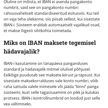
Oluline on mõista, et IBAN ei asenda pangakonto
numbrit, vaid see on pangakonto numbri
rahvusvaheliselt standardiseeritud esitusviis. Kui teil
on vaja teha ülekanne, siis piisab sellest, kui sisestate
IBAN-i. Süsteem eraldab automaatselt vajalikud osad,
et makse õigesti sihtkohta toimetada.
Miks on IBAN maksete tegemisel
hädavajalik?
IBAN-i kasutamine on tänapäeva panganduses
standard ja hädavajalik mitmel olulisel põhjusel.
Eelkõige puudutab see maksete kiirust ja täpsust. Kui
sisestate maksekorralduses vale konto numbri, võib
raha sattuda valele inimesele või jääda “kinni” panga
süsteemi, kust selle tagasisaamine on pikk ja kulukas
protsess. IBAN-i kontrollnumbrid on loodud just selle
vea vältimiseks.