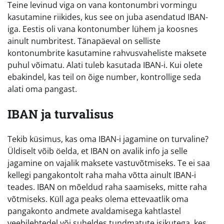
Teine levinud viga on vana kontonumbri vormingu
kasutamine riikides, kus see on juba asendatud IBAN-
iga. Eestis oli vana kontonumber lühem ja koosnes
ainult numbritest. Tänapäeval on selliste
kontonumbrite kasutamine rahvusvaheliste maksete
puhul võimatu. Alati tuleb kasutada IBAN-i. Kui olete
ebakindel, kas teil on õige number, kontrollige seda
alati oma pangast.
IBAN ja turvalisus
Tekib küsimus, kas oma IBAN-i jagamine on turvaline?
Üldiselt võib öelda, et IBAN on avalik info ja selle
jagamine on vajalik maksete vastuvõtmiseks. Te ei saa
kellegi pangakontolt raha maha võtta ainult IBAN-i
teades. IBAN on mõeldud raha saamiseks, mitte raha
võtmiseks. Küll aga peaks olema ettevaatlik oma
pangakonto andmete avaldamisega kahtlastel
veebilehtedel või suheldes tundmatute isikutega, kes