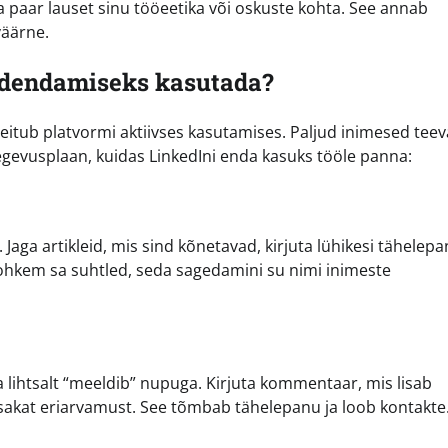
ada paar lauset sinu tööeetika või oskuste kohta. See annab
väärne.
 edendamiseks kasutada?
peitub platvormi aktiivses kasutamises. Paljud inimesed tee
 tegevusplaan, kuidas LinkedIni enda kasuks tööle panna:
Jaga artikleid, mis sind kõnetavad, kirjuta lühikesi tähelep
ohkem sa suhtled, seda sagedamini su nimi inimeste
a lihtsalt “meeldib” nupuga. Kirjuta kommentaar, mis lisab
isakat eriarvamust. See tõmbab tähelepanu ja loob kontakte