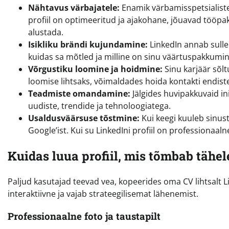
Nähtavus värbajatele:
Enamik värbamisspetsialiste 
profiil on optimeeritud ja ajakohane, jõuavad tööpak
alustada.
Isikliku brändi kujundamine:
LinkedIn annab sulle
kuidas sa mõtled ja milline on sinu väärtuspakkumin
Võrgustiku loomine ja hoidmine:
Sinu karjäär sõlt
loomise lihtsaks, võimaldades hoida kontakti endiste
Teadmiste omandamine:
Jälgides huvipakkuvaid in
uudiste, trendide ja tehnoloogiatega.
Usaldusväärsuse tõstmine:
Kui keegi kuuleb sinust
Google’ist. Kui su LinkedIni profiil on professionaal
Kuidas luua profiil, mis tõmbab tähe
Paljud kasutajad teevad vea, kopeerides oma CV lihtsalt Li
interaktiivne ja vajab strateegilisemat lähenemist.
Professionaalne foto ja taustapilt