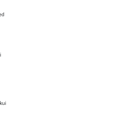
sed
i
kui