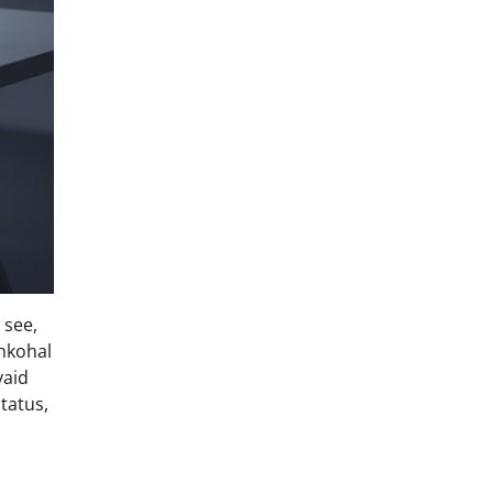
 see,
inkohal
vaid
tatus,