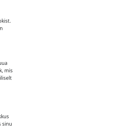
kist.
on
luua
k, mis
liselt
kkus
s sinu