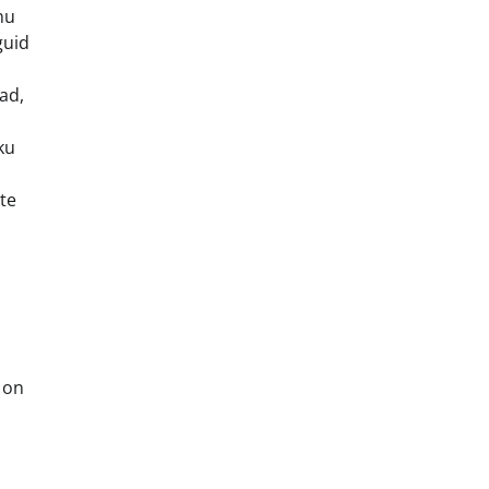
nu
guid
ad,
ku
te
 on