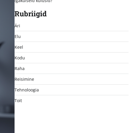
igakuiseid kulusid?
Rubriigid
Äri
Elu
Keel
Kodu
Raha
Reisimine
Tehnoloogia
Toit