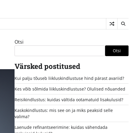
Otsi
Otsi
Värsked postitused
Kui palju tõuseb liikluskindlustuse hind pärast avariid?
Kes võib sõlmida liikluskindlustuse? Olulised nõuanded
Reisikindlustus: kuidas vältida ootamatuid lisakulusid?
Kaskokindlustus: mis see on ja miks peaksid selle
valima?
Laenude refinantseerimine: kuidas vähendada