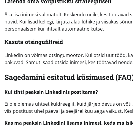
Laienda oma võrgustikku strateegiliselt
Ära lisa inimesi valimatult. Keskendu neile, kes töötavad 
huvid. Kui lisad kellegi, kirjuta alati lühike ja viisakas 
personaalsem kui lihtsalt automaatne kutse.
Kasuta otsingufiltreid
LinkedIn on võimas otsingumootor. Kui otsid uut tööd, kasut
pakuvad. Samuti saad otsida inimesi, kes töötavad nendes e
Sagedamini esitatud küsimused (FAQ
Kui tihti peaksin LinkedInis postitama?
Ei ole olemas ühtset kuldreeglit, kuid järjepidevus on võti
viis postitust ühel päeval ja seejärel kuu aega vaikust. Ke
Kas ma peaksin LinkedIni lisama inimesi, keda ma isik