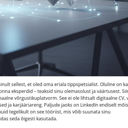
lt sellest, et oled oma eriala tippspetsialist. Oluline on ka
onna eksperdid – teaksid sinu olemasolust ja väärtusest. Si
lne võrgustikuplatvorm. See ei ole lihtsalt digitaalne CV, 
 ja karjääriareng. Paljude jaoks on LinkedIn endiselt mõis
uid tegelikult on see tööriist, mis võib suunata sinu
idas seda õigesti kasutada.