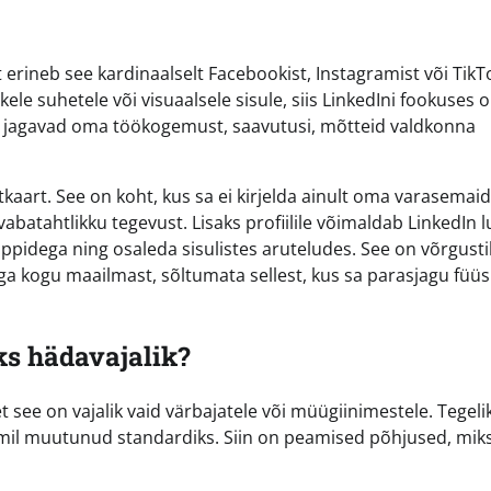
rineb see kardinaalselt Facebookist, Instagramist või TikTo
ele suhetele või visuaalsele sisule, siis LinkedIni fookuses 
ed jagavad oma töökogemust, saavutusi, mõtteid valdkonna
itkaart. See on koht, kus sa ei kirjelda ainult oma varasemaid
vabatahtlikku tegevust. Lisaks profiilile võimaldab LinkedIn 
ruppidega ning osaleda sisulistes aruteludes. See on võrgusti
ega kogu maailmast, sõltumata sellest, kus sa parasjagu füüsi
oks hädavajalik?
t see on vajalik vaid värbajatele või müügiinimestele. Tegeli
ormil muutunud standardiks. Siin on peamised põhjused, mik