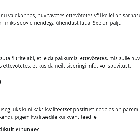
sinu valdkonnas, huvitavates ettevõtetes või kellel on sarna
sõnum, miks soovid nendega ühendust luua. See on palju
a filtrite abi, et leida pakkumisi ettevõtetes, mis sulle huv
ttevõtetes, et küsida neilt siseringi infot või soovitust.
)
. Isegi üks kuni kaks kvaliteetset postitust nädalas on parem 
skendu pigem kvaliteedile kui kvantiteedile.
likult ei tunne?