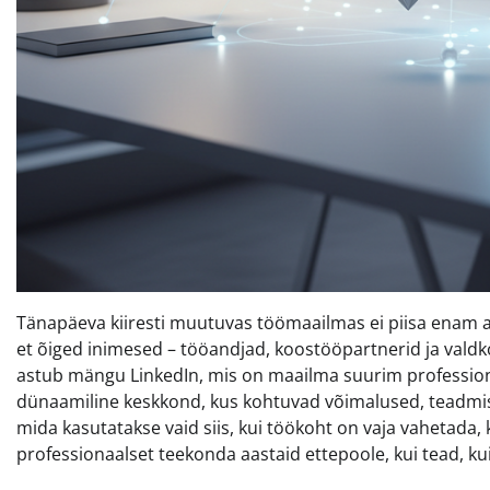
Tänapäeva kiiresti muutuvas töömaailmas ei piisa enam ainu
et õiged inimesed – tööandjad, koostööpartnerid ja valdk
astub mängu LinkedIn, mis on maailma suurim professionaa
dünaamiline keskkond, kus kohtuvad võimalused, teadmised
mida kasutatakse vaid siis, kui töökoht on vaja vahetada, k
professionaalset teekonda aastaid ettepoole, kui tead, ku