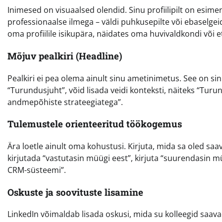
Inimesed on visuaalsed olendid. Sinu profiilipilt on esime
professionaalse ilmega – väldi puhkusepilte või ebaselgei
oma profiilile isikupära, näidates oma huvivaldkondi või 
Mõjuv pealkiri (Headline)
Pealkiri ei pea olema ainult sinu ametinimetus. See on sinu
“Turundusjuht”, võid lisada veidi konteksti, näiteks “Turu
andmepõhiste strateegiatega”.
Tulemustele orienteeritud töökogemus
Ära loetle ainult oma kohustusi. Kirjuta, mida sa oled sa
kirjutada “vastutasin müügi eest”, kirjuta “suurendasin m
CRM-süsteemi”.
Oskuste ja soovituste lisamine
LinkedIn võimaldab lisada oskusi, mida su kolleegid saava