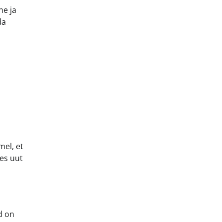
ne ja
da
mel, et
des uut
d on