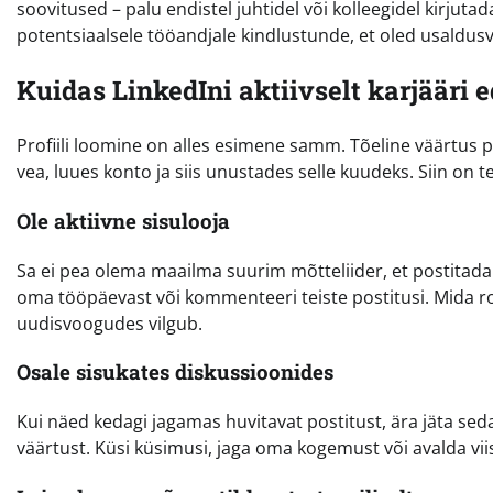
soovitused – palu endistel juhtidel või kolleegidel kirjut
potentsiaalsele tööandjale kindlustunde, et oled usaldus
Kuidas LinkedIni aktiivselt karjääri
Profiili loomine on alles esimene samm. Tõeline väärtus 
vea, luues konto ja siis unustades selle kuudeks. Siin on
Ole aktiivne sisulooja
Sa ei pea olema maailma suurim mõtteliider, et postitada. 
oma tööpäevast või kommenteeri teiste postitusi. Mida r
uudisvoogudes vilgub.
Osale sisukates diskussioonides
Kui näed kedagi jagamas huvitavat postitust, ära jäta sed
väärtust. Küsi küsimusi, jaga oma kogemust või avalda vi