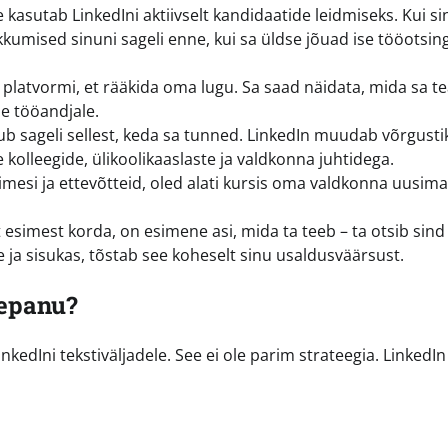
kasutab LinkedIni aktiivselt kandidaatide leidmiseks. Kui si
kumised sinuni sageli enne, kui sa üldse jõuad ise tööotsin
 platvormi, et rääkida oma lugu. Sa saad näidata, mida sa te
e tööandjale.
ub sageli sellest, keda sa tunned. LinkedIn muudab võrgusti
 kolleegide, ülikoolikaaslaste ja valdkonna juhtidega.
imesi ja ettevõtteid, oled alati kursis oma valdkonna uusima
 esimest korda, on esimene asi, mida ta teeb – ta otsib sind
ne ja sisukas, tõstab see koheselt sinu usaldusväärsust.
lepanu?
nkedIni tekstiväljadele. See ei ole parim strateegia. LinkedIn