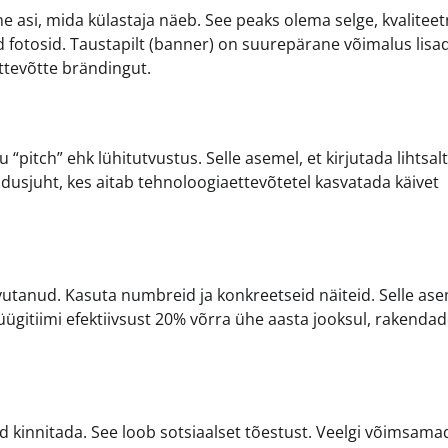
ne asi, mida külastaja näeb. See peaks olema selge, kvaliteet
d fotosid. Taustapilt (banner) on suurepärane võimalus lisa
ettevõtte brändingut.
 “pitch” ehk lühitutvustus. Selle asemel, et kirjutada lihtsalt
ndusjuht, kes aitab tehnoloogiaettevõtetel kasvatada käivet
avutanud. Kasuta numbreid ja konkreetseid näiteid. Selle ase
üügitiimi efektiivsust 20% võrra ühe aasta jooksul, rakenda
d kinnitada. See loob sotsiaalset tõestust. Veelgi võimsama