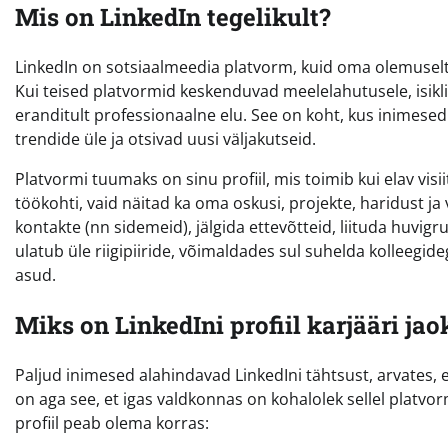
Mis on LinkedIn tegelikult?
LinkedIn on sotsiaalmeedia platvorm, kuid oma olemuselt e
Kui teised platvormid keskenduvad meelelahutusele, isiklik
eranditult professionaalne elu. See on koht, kus inimes
trendide üle ja otsivad uusi väljakutseid.
Platvormi tuumaks on sinu profiil, mis toimib kui elav visi
töökohti, vaid näitad ka oma oskusi, projekte, haridust ja 
kontakte (nn sidemeid), jälgida ettevõtteid, liituda huvig
ulatub üle riigipiiride, võimaldades sul suhelda kolleegid
asud.
Miks on LinkedIni profiil karjääri ja
Paljud inimesed alahindavad LinkedIni tähtsust, arvates, e
on aga see, et igas valdkonnas on kohalolek sellel platv
profiil peab olema korras: