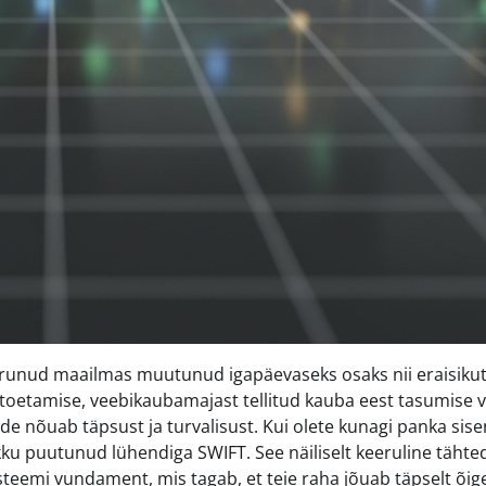
runud maailmas muutunud igapäevaseks osaks nii eraisikut
 toetamise, veebikaubamajast tellitud kauba eest tasumise v
ride nõuab täpsust ja turvalisust. Kui olete kunagi panka si
okku puutunud lühendiga SWIFT. See näiliselt keeruline tähte
teemi vundament, mis tagab, et teie raha jõuab täpselt õig