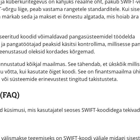
 ja küberkuritegevus on kahjuks reaalne oht, pakub SWIFT-v
FT-võrgu liige, peab vastama rangetele standarditele. Kui sis
a märkab seda ja makset ei õnnestu algatada, mis hoiab ära
rdiseeritud koodid võimaldavad pangasüsteemidel töödelda
ja pangatöötajad peaksid käsitsi kontrollima, millisesse pa
 teenustasud oleksid kordades kõrgemad.
ustatud kõikjal maailmas. See tähendab, et ükskõik millise
u võtta, kui kasutate õiget koodi. See on finantsmaailma üh
i või süsteemide erinevustest tingitud takistusteta.
(FAQ)
id küsimusi, mis kasutajatel seoses SWIFT-koodidega tekivad
t välismakse tegemiseks on SWIFT-koodi väljale midagi sises