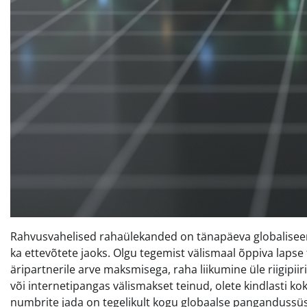
Rahvusvahelised rahaülekanded on tänapäeva globalisee
ka ettevõtete jaoks. Olgu tegemist välismaal õppiva lapse
äripartnerile arve maksmisega, raha liikumine üle riigipii
või internetipangas välismakset teinud, olete kindlasti k
numbrite jada on tegelikult kogu globaalse pangandussüs