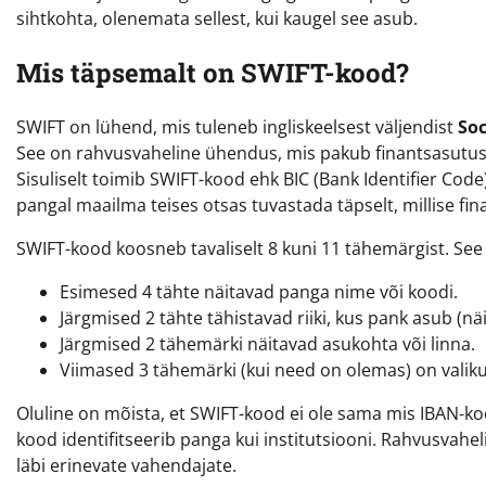
sihtkohta, olenemata sellest, kui kaugel see asub.
Mis täpsemalt on SWIFT-kood?
SWIFT on lühend, mis tuleneb ingliskeelsest väljendist
Soc
See on rahvusvaheline ühendus, mis pakub finantsasutust
Sisuliselt toimib SWIFT-kood ehk BIC (Bank Identifier Cod
pangal maailma teises otsas tuvastada täpselt, millise fi
SWIFT-kood koosneb tavaliselt 8 kuni 11 tähemärgist. See s
Esimesed 4 tähte näitavad panga nime või koodi.
Järgmised 2 tähte tähistavad riiki, kus pank asub (näi
Järgmised 2 tähemärki näitavad asukohta või linna.
Viimased 3 tähemärki (kui need on olemas) on valiku
Oluline on mõista, et SWIFT-kood ei ole sama mis IBAN-kood
kood identifitseerib panga kui institutsiooni. Rahvusvahe
läbi erinevate vahendajate.