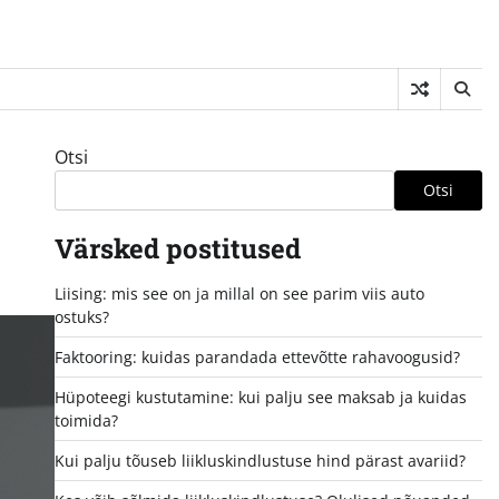
Otsi
Otsi
Värsked postitused
Liising: mis see on ja millal on see parim viis auto
ostuks?
Faktooring: kuidas parandada ettevõtte rahavoogusid?
Hüpoteegi kustutamine: kui palju see maksab ja kuidas
toimida?
Kui palju tõuseb liikluskindlustuse hind pärast avariid?