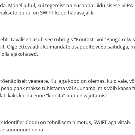
ada. Mõnel juhul, kui tegemist on Euroopa Liidu sisese SEPA-
e maksete puhul on SWIFT-kood hädavajalik.
t. Tavaliselt asub see rubriigis “Kontakt” või “Panga rekvisi
alt. Olge ettevaatlik kolmandate osapoolte veebisaitidega, m
 olla ajakohased.
 tõenäoliselt veateate. Kui aga kood on olemas, kuid vale, võ
hul peab pank makse tühistama või suunama, mis võib kaasa 
 alati kaks korda enne “kinnita” nupule vajutamist.
k Identifier Code) on tehnilisem nimetus, SWIFT aga viitab
akse sünonüümidena.