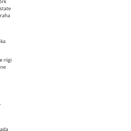
õrk
estate
 raha
nka
 riigi
ine
.
tada