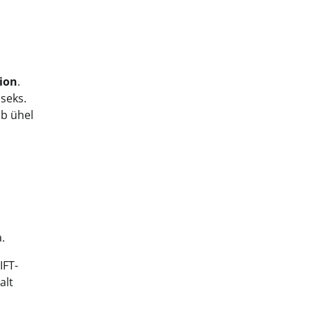
ion
.
seks.
ab ühel
.
IFT-
alt