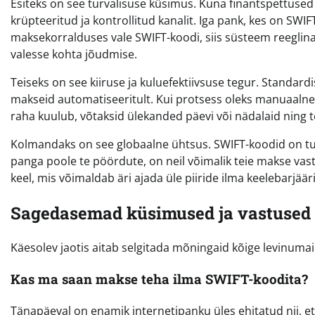
Esiteks on see turvalisuse küsimus. Kuna finantspettused
krüpteeritud ja kontrollitud kanalit. Iga pank, kes on SWI
maksekorralduses vale SWIFT-koodi, siis süsteem reeglin
valesse kohta jõudmise.
Teiseks on see kiiruse ja kuluefektiivsuse tegur. Standa
makseid automatiseeritult. Kui protsess oleks manuaalne 
raha kuulub, võtaksid ülekanded päevi või nädalaid ning
Kolmandaks on see globaalne ühtsus. SWIFT-koodid on tunn
panga poole te pöördute, on neil võimalik teie makse vast
keel, mis võimaldab äri ajada üle piiride ilma keelebarjäär
Sagedasemad küsimused ja vastused 
Käesolev jaotis aitab selgitada mõningaid kõige levinuma
Kas ma saan makse teha ilma SWIFT-koodita?
Tänapäeval on enamik internetipanku üles ehitatud nii, e