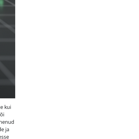
e kui
õi
senenud
de ja
esse