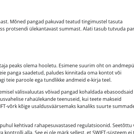
kohast. Mõned pangad pakuvad teatud tingimustel tasuta
uss protsendi ülekantavast summast. Alati tasub tutvuda pa
sutaja peaks olema hooletu. Esimene suurim oht on andmepü
u teie panga saadetud, paludes kinnitada oma kontot või
i teie paroole ega tundlikke andmeid e-kirja teel.
gemisel välisvaluutas võivad pangad kohaldada ebasoodsaid
hvusvahelise rahaülekande teenuseid, kui teete makseid
 SWIFT-võrk kõige usaldusväärsemaks kanaliks suurte summade
puhul kehtivad rahapesuvastased regulatsioonid. Seetõttu 
ontrolli alla. See ei ole märk sellest, et SWIFT-süsteem ei 