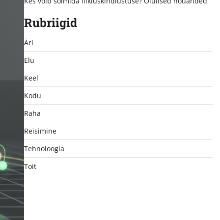
Kes võib sõlmida liikluskindlustuse? Olulised nõuanded
Rubriigid
Äri
Elu
Keel
Kodu
Raha
Reisimine
Tehnoloogia
Toit