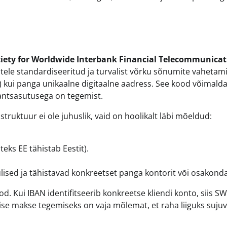
iety for Worldwide Interbank Financial Telecommunicat
ele standardiseeritud ja turvalist võrku sõnumite vahetami
e) kui panga unikaalne digitaalne aadress. See kood võimald
nantsasutusega on tegemist.
truktuur ei ole juhuslik, vaid on hoolikalt läbi mõeldud:
teks EE tähistab Eestit).
lised ja tähistavad konkreetset panga kontorit või osakonda
. Kui IBAN identifitseerib konkreetse kliendi konto, siis SW
lise makse tegemiseks on vaja mõlemat, et raha liiguks sujuv