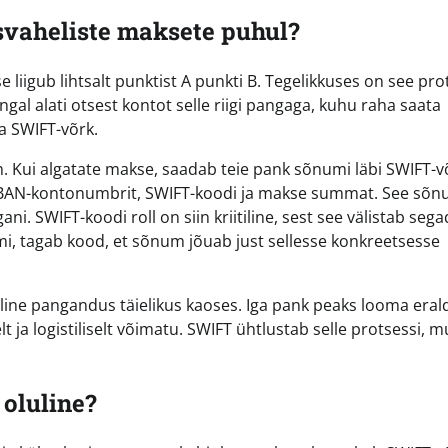
vaheliste maksete puhul?
 liigub lihtsalt punktist A punkti B. Tegelikkuses on see pro
pangal alati otsest kontot selle riigi pangaga, kuhu raha saata
a SWIFT-võrk.
. Kui algatate makse, saadab teie pank sõnumi läbi SWIFT-v
, IBAN-kontonumbrit, SWIFT-koodi ja makse summat. See sõ
ni. SWIFT-koodi roll on siin kriitiline, sest see välistab seg
mi, tagab kood, et sõnum jõuab just sellesse konkreetsesse
line pangandus täielikus kaoses. Iga pank peaks looma eral
 ja logistiliselt võimatu. SWIFT ühtlustab selle protsessi, 
oluline?