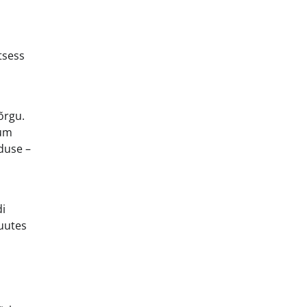
tsess
õrgu.
num
aduse –
di
muutes