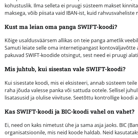
kohustuslik. Ilma selleta ei pruugi süsteem makset kinnit
maksega, võib piisata vaid IBAN-ist, kuid rahvusvahelist
Kust ma leian oma panga SWIFT-koodi?
Kõige usaldusväärsem allikas on teie panga ametlik veebileh
Samuti leiate selle oma internetipangast kontoväljavõtte 
pakuvad SWIFT-koodide otsingut, sest need ei pruugi alati
Mis juhtub, kui sisestan vale SWIFT-koodi?
Kui sisestate koodi, mis ei eksisteeri, annab süsteem teile
raha jõuda valesse panka või sattuda ootele. Sellisel ju
lisatasusid ja olulise viivituse. Seetõttu kontrollige koodi
Kas SWIFT-koodi ja BIC-koodi vahel on vahet?
Ei, need on kaks nimetust ühe ja sama asja jaoks. BIC (Ban
organisatsioonile, mis neid koode haldab. Neid kasutat