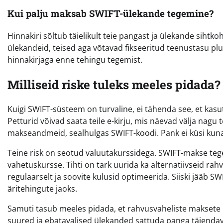
Kui palju maksab SWIFT-ülekande tegemine?
Hinnakiri sõltub täielikult teie pangast ja ülekande siht
ülekandeid, teised aga võtavad fikseeritud teenustasu pl
hinnakirjaga enne tehingu tegemist.
Milliseid riske tuleks meeles pidada?
Kuigi SWIFT-süsteem on turvaline, ei tähenda see, et ka
Petturid võivad saata teile e-kirju, mis näevad välja nag
makseandmeid, sealhulgas SWIFT-koodi. Pank ei küsi kunag
Teine risk on seotud valuutakurssidega. SWIFT-makse te
vahetuskursse. Tihti on tark uurida ka alternatiivseid ra
regulaarselt ja soovite kulusid optimeerida. Siiski jääb
äritehingute jaoks.
Samuti tasub meeles pidada, et rahvusvaheliste maksete 
suured ja ebatavalised ülekanded sattuda panga täiendava k