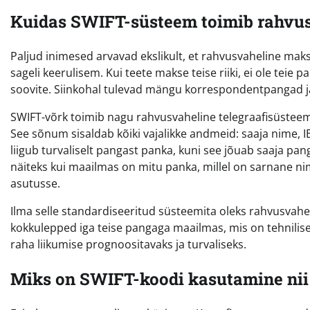
Kuidas SWIFT-süsteem toimib rahvus
Paljud inimesed arvavad ekslikult, et rahvusvaheline makse
sageli keerulisem. Kui teete makse teise riiki, ei ole teie 
soovite. Siinkohal tulevad mängu korrespondentpangad j
SWIFT-võrk toimib nagu rahvusvaheline telegraafisüsteem
See sõnum sisaldab kõiki vajalikke andmeid: saaja nime
liigub turvaliselt pangast panka, kuni see jõuab saaja panga
näiteks kui maailmas on mitu panka, millel on sarnane ni
asutusse.
Ilma selle standardiseeritud süsteemita oleks rahvusvahe
kokkulepped iga teise pangaga maailmas, mis on tehniliselt
raha liikumise prognoositavaks ja turvaliseks.
Miks on SWIFT-koodi kasutamine nii 