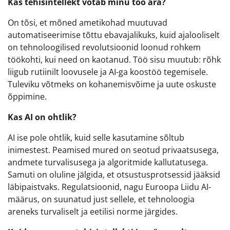
Kas tehisintellekt võtab minu töö ära?
On tõsi, et mõned ametikohad muutuvad
automatiseerimise tõttu ebavajalikuks, kuid ajalooliselt
on tehnoloogilised revolutsioonid loonud rohkem
töökohti, kui need on kaotanud. Töö sisu muutub: rõhk
liigub rutiinilt loovusele ja AI-ga koostöö tegemisele.
Tuleviku võtmeks on kohanemisvõime ja uute oskuste
õppimine.
Kas AI on ohtlik?
AI ise pole ohtlik, kuid selle kasutamine sõltub
inimestest. Peamised mured on seotud privaatsusega,
andmete turvalisusega ja algoritmide kallutatusega.
Samuti on oluline jälgida, et otsustusprotsessid jääksid
läbipaistvaks. Regulatsioonid, nagu Euroopa Liidu AI-
määrus, on suunatud just sellele, et tehnoloogia
areneks turvaliselt ja eetilisi norme järgides.