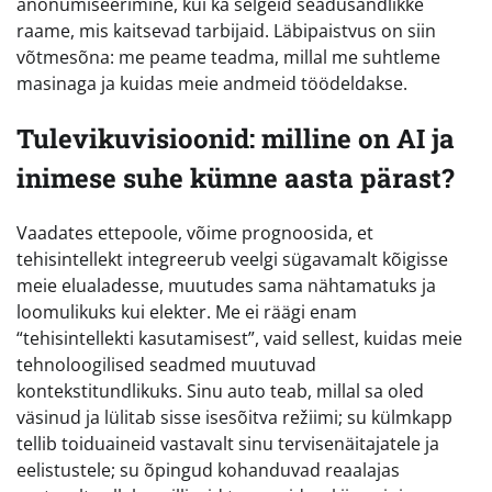
anonümiseerimine, kui ka selgeid seadusandlikke
raame, mis kaitsevad tarbijaid. Läbipaistvus on siin
võtmesõna: me peame teadma, millal me suhtleme
masinaga ja kuidas meie andmeid töödeldakse.
Tulevikuvisioonid: milline on AI ja
inimese suhe kümne aasta pärast?
Vaadates ettepoole, võime prognoosida, et
tehisintellekt integreerub veelgi sügavamalt kõigisse
meie elualadesse, muutudes sama nähtamatuks ja
loomulikuks kui elekter. Me ei räägi enam
“tehisintellekti kasutamisest”, vaid sellest, kuidas meie
tehnoloogilised seadmed muutuvad
kontekstitundlikuks. Sinu auto teab, millal sa oled
väsinud ja lülitab sisse isesõitva režiimi; su külmkapp
tellib toiduaineid vastavalt sinu tervisenäitajatele ja
eelistustele; su õpingud kohanduvad reaalajas