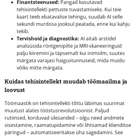
Finantsteenused:
Pangad kasutavad
tehisintellekti pettuste tuvastamiseks. Kui teie
kaart teeb ebatavalise tehingu, suudab AI selle
sekundi murdosa jooksul peatada, enne kui kahju
tekib.
Tervishoid ja diagnostika:
AI aitab arstidel
analüüsida röntgenipilte ja MRI-skaneeringuid
palju kiiremini ja täpsemalt kui inimsilm, suutes
märgata varajasi haigustunnuseid, mida muidu
võiks mitte märgata.
Kuidas tehisintellekt muudab töömaailma ja
loovust
Töömaastik on tehisintellekti tõttu läbimas suurimat
muutust alates tööstusrevolutsioonist. Paljud
rutiinsed, korduvad ülesanded – olgu need andmete
sisestamine, raamatupidamine või lihtsamad klienditoe
päringud – automatiseeritakse üha sagedamini. See