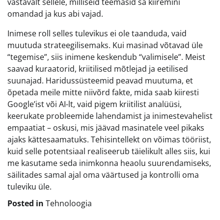
vastavalt sellele, milliseid teemasid sa kiiremini
omandad ja kus abi vajad.
Inimese roll selles tulevikus ei ole taanduda, vaid
muutuda strateegilisemaks. Kui masinad võtavad üle
“tegemise”, siis inimene keskendub “valimisele”. Meist
saavad kuraatorid, kriitilised mõtlejad ja eetilised
suunajad. Haridussüsteemid peavad muutuma, et
õpetada meile mitte niivõrd fakte, mida saab kiiresti
Google’ist või AI-lt, vaid pigem kriitilist analüüsi,
keerukate probleemide lahendamist ja inimestevahelist
empaatiat – oskusi, mis jäävad masinatele veel pikaks
ajaks kättesaamatuks. Tehisintellekt on võimas tööriist,
kuid selle potentsiaal realiseerub täielikult alles siis, kui
me kasutame seda inimkonna heaolu suurendamiseks,
säilitades samal ajal oma väärtused ja kontrolli oma
tuleviku üle.
Posted in
Tehnoloogia