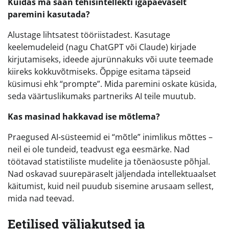
Kuidas ma saan tehisintellekti igapäevaselt
paremini kasutada?
Alustage lihtsatest tööriistadest. Kasutage
keelemudeleid (nagu ChatGPT või Claude) kirjade
kirjutamiseks, ideede ajurünnakuks või uute teemade
kiireks kokkuvõtmiseks. Õppige esitama täpseid
küsimusi ehk “prompte”. Mida paremini oskate küsida,
seda väärtuslikumaks partneriks AI teile muutub.
Kas masinad hakkavad ise mõtlema?
Praegused AI-süsteemid ei “mõtle” inimlikus mõttes –
neil ei ole tundeid, teadvust ega eesmärke. Nad
töötavad statistiliste mudelite ja tõenäosuste põhjal.
Nad oskavad suurepäraselt jäljendada intellektuaalset
käitumist, kuid neil puudub sisemine arusaam sellest,
mida nad teevad.
Eetilised väljakutsed ja