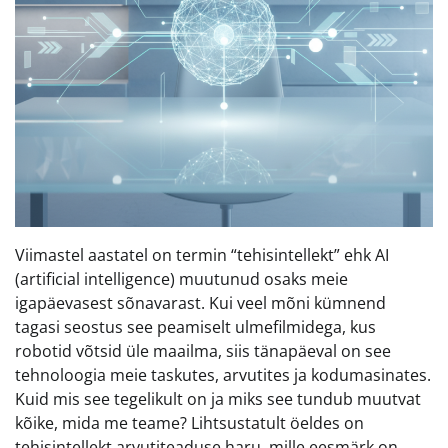
Viimastel aastatel on termin “tehisintellekt” ehk AI
(artificial intelligence) muutunud osaks meie
igapäevasest sõnavarast. Kui veel mõni kümnend
tagasi seostus see peamiselt ulmefilmidega, kus
robotid võtsid üle maailma, siis tänapäeval on see
tehnoloogia meie taskutes, arvutites ja kodumasinates.
Kuid mis see tegelikult on ja miks see tundub muutvat
kõike, mida me teame? Lihtsustatult öeldes on
tehisintellekt arvutiteaduse haru, mille eesmärk on