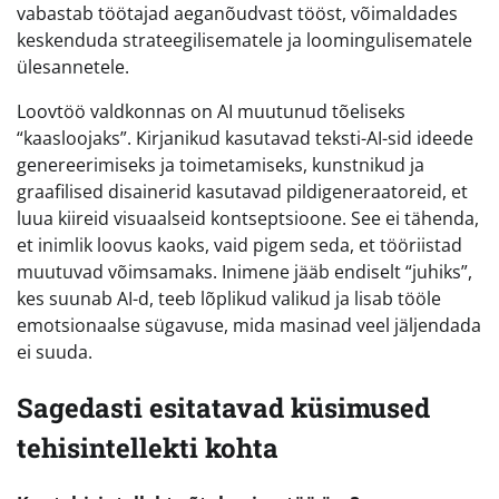
vabastab töötajad aeganõudvast tööst, võimaldades
keskenduda strateegilisematele ja loomingulisematele
ülesannetele.
Loovtöö valdkonnas on AI muutunud tõeliseks
“kaasloojaks”. Kirjanikud kasutavad teksti-AI-sid ideede
genereerimiseks ja toimetamiseks, kunstnikud ja
graafilised disainerid kasutavad pildigeneraatoreid, et
luua kiireid visuaalseid kontseptsioone. See ei tähenda,
et inimlik loovus kaoks, vaid pigem seda, et tööriistad
muutuvad võimsamaks. Inimene jääb endiselt “juhiks”,
kes suunab AI-d, teeb lõplikud valikud ja lisab tööle
emotsionaalse sügavuse, mida masinad veel jäljendada
ei suuda.
Sagedasti esitatavad küsimused
tehisintellekti kohta