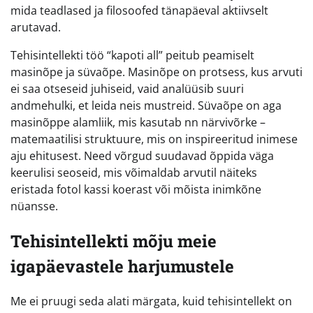
mida teadlased ja filosoofed tänapäeval aktiivselt
arutavad.
Tehisintellekti töö “kapoti all” peitub peamiselt
masinõpe ja süvaõpe. Masinõpe on protsess, kus arvuti
ei saa otseseid juhiseid, vaid analüüsib suuri
andmehulki, et leida neis mustreid. Süvaõpe on aga
masinõppe alamliik, mis kasutab nn närvivõrke –
matemaatilisi struktuure, mis on inspireeritud inimese
aju ehitusest. Need võrgud suudavad õppida väga
keerulisi seoseid, mis võimaldab arvutil näiteks
eristada fotol kassi koerast või mõista inimkõne
nüansse.
Tehisintellekti mõju meie
igapäevastele harjumustele
Me ei pruugi seda alati märgata, kuid tehisintellekt on