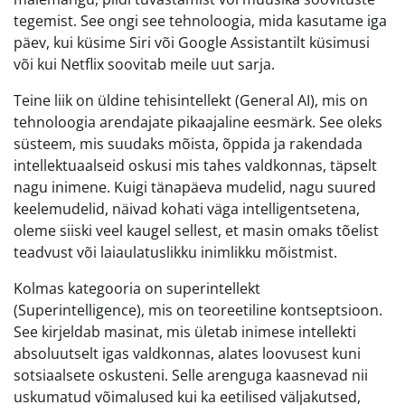
tegemist. See ongi see tehnoloogia, mida kasutame iga
päev, kui küsime Siri või Google Assistantilt küsimusi
või kui Netflix soovitab meile uut sarja.
Teine liik on üldine tehisintellekt (General AI), mis on
tehnoloogia arendajate pikaajaline eesmärk. See oleks
süsteem, mis suudaks mõista, õppida ja rakendada
intellektuaalseid oskusi mis tahes valdkonnas, täpselt
nagu inimene. Kuigi tänapäeva mudelid, nagu suured
keelemudelid, näivad kohati väga intelligentsetena,
oleme siiski veel kaugel sellest, et masin omaks tõelist
teadvust või laiaulatuslikku inimlikku mõistmist.
Kolmas kategooria on superintellekt
(Superintelligence), mis on teoreetiline kontseptsioon.
See kirjeldab masinat, mis ületab inimese intellekti
absoluutselt igas valdkonnas, alates loovusest kuni
sotsiaalsete oskusteni. Selle arenguga kaasnevad nii
uskumatud võimalused kui ka eetilised väljakutsed,