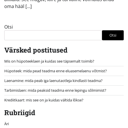
oma hääl […]
Otsi
Otsi
Värsked postitused
Mis on hüpoteeklaen ja kuidas see täpsemalt toimib?
Hüpoteek: mida pead teadma enne eluasemelaenu võtmist?
Laenamine: mida peab iga laenutaotleja kindlasti teadma?
Tarbimislaen: mida peaksid teadma enne lepingu sõlmimist?
Krediitkaart: mis see on ja kuidas vältida lõkse?
Rubriigid
Äri