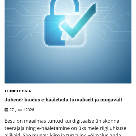
TEHNOLOOGIA
Juhend: kuidas e-hääletada turvaliselt ja mugavalt
27. Juuni 2026
Eesti on maailmas tuntud kui digitaalse ühiskonna
teerajaja ning e-hääletamine on üks meie riigi uhkuse
allikaid. See mugav, kiire ja turvaline võimalus anda