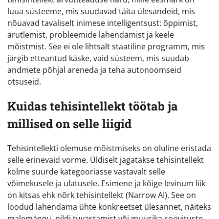
luua süsteeme, mis suudavad täita ülesandeid, mis
nõuavad tavaliselt inimese intelligentsust: õppimist,
arutlemist, probleemide lahendamist ja keele
mõistmist. See ei ole lihtsalt staatiline programm, mis
järgib etteantud käske, vaid süsteem, mis suudab
andmete põhjal areneda ja teha autonoomseid
otsuseid.
Kuidas tehisintellekt töötab ja
millised on selle liigid
Tehisintellekti olemuse mõistmiseks on oluline eristada
selle erinevaid vorme. Üldiselt jagatakse tehisintellekt
kolme suurde kategooriasse vastavalt selle
võimekusele ja ulatusele. Esimene ja kõige levinum liik
on kitsas ehk nõrk tehisintellekt (Narrow AI). See on
loodud lahendama ühte konkreetset ülesannet, näiteks
malemängu, pildi tuvastamist või muusika soovituste