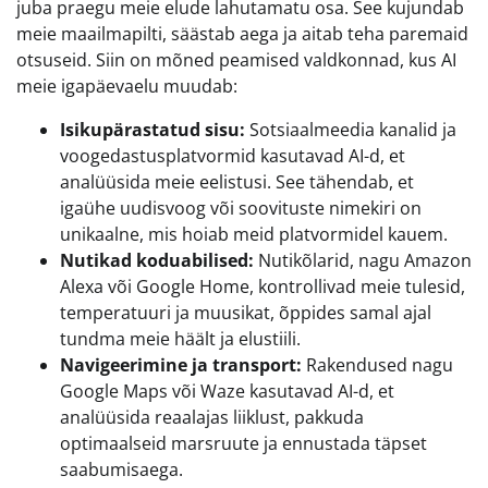
juba praegu meie elude lahutamatu osa. See kujundab
meie maailmapilti, säästab aega ja aitab teha paremaid
otsuseid. Siin on mõned peamised valdkonnad, kus AI
meie igapäevaelu muudab:
Isikupärastatud sisu:
Sotsiaalmeedia kanalid ja
voogedastusplatvormid kasutavad AI-d, et
analüüsida meie eelistusi. See tähendab, et
igaühe uudisvoog või soovituste nimekiri on
unikaalne, mis hoiab meid platvormidel kauem.
Nutikad koduabilised:
Nutikõlarid, nagu Amazon
Alexa või Google Home, kontrollivad meie tulesid,
temperatuuri ja muusikat, õppides samal ajal
tundma meie häält ja elustiili.
Navigeerimine ja transport:
Rakendused nagu
Google Maps või Waze kasutavad AI-d, et
analüüsida reaalajas liiklust, pakkuda
optimaalseid marsruute ja ennustada täpset
saabumisaega.