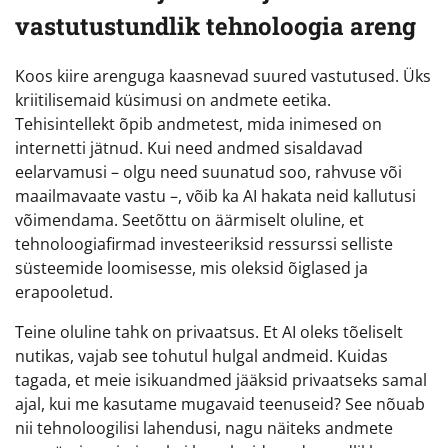
vastutustundlik tehnoloogia areng
Koos kiire arenguga kaasnevad suured vastutused. Üks
kriitilisemaid küsimusi on andmete eetika.
Tehisintellekt õpib andmetest, mida inimesed on
internetti jätnud. Kui need andmed sisaldavad
eelarvamusi – olgu need suunatud soo, rahvuse või
maailmavaate vastu –, võib ka AI hakata neid kallutusi
võimendama. Seetõttu on äärmiselt oluline, et
tehnoloogiafirmad investeeriksid ressurssi selliste
süsteemide loomisesse, mis oleksid õiglased ja
erapooletud.
Teine oluline tahk on privaatsus. Et AI oleks tõeliselt
nutikas, vajab see tohutul hulgal andmeid. Kuidas
tagada, et meie isikuandmed jääksid privaatseks samal
ajal, kui me kasutame mugavaid teenuseid? See nõuab
nii tehnoloogilisi lahendusi, nagu näiteks andmete