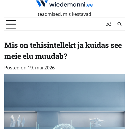
Skip
to
teadmised, mis kestavad
content
Mis on tehisintellekt ja kuidas see
meie elu muudab?
Posted on
19. mai 2026