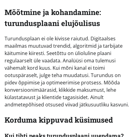
Mõõtmine ja kohandamine:
turundusplaani elujõulisus
Turundusplaan ei ole kivisse raiutud. Digitaalses
maailmas muutuvad trendid, algoritmid ja tarbijate
käitumine kiiresti. Seetõttu on ülioluline plaani
regulaarselt üle vaadata. Analüüsi oma tulemusi
vähemalt kord kuus. Kui mõni kanal ei toimi
ootuspäraselt, julge teha muudatusi. Turundus on
pidev õppimise ja optimeerimise protsess. Mõõda
konversioonimäärasid, klikkide maksumust, lehe
külastatavust ja klientide tagasisidet. Ainult
andmetepõhised otsused viivad jätkusuutliku kasvuni.
Korduma kippuvad küsimused
Kui tihti peaks turundusplaani uuendama?