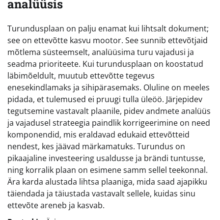
analüüsis
Turundusplaan on palju enamat kui lihtsalt dokument;
see on ettevõtte kasvu mootor. See sunnib ettevõtjaid
mõtlema süsteemselt, analüüsima turu vajadusi ja
seadma prioriteete. Kui turundusplaan on koostatud
läbimõeldult, muutub ettevõtte tegevus
enesekindlamaks ja sihipärasemaks. Oluline on meeles
pidada, et tulemused ei pruugi tulla üleöö. Järjepidev
tegutsemine vastavalt plaanile, pidev andmete analüüs
ja vajadusel strateegia paindlik korrigeerimine on need
komponendid, mis eraldavad edukaid ettevõtteid
nendest, kes jäävad märkamatuks. Turundus on
pikaajaline investeering usaldusse ja brändi tuntusse,
ning korralik plaan on esimene samm sellel teekonnal.
Ära karda alustada lihtsa plaaniga, mida saad ajapikku
täiendada ja täiustada vastavalt sellele, kuidas sinu
ettevõte areneb ja kasvab.