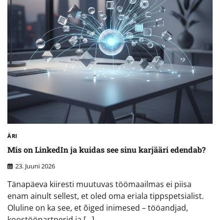
ÄRI
Mis on LinkedIn ja kuidas see sinu karjääri edendab?
23. Juuni 2026
Tänapäeva kiiresti muutuvas töömaailmas ei piisa
enam ainult sellest, et oled oma eriala tippspetsialist.
Oluline on ka see, et õiged inimesed – tööandjad,
koostööpartnerid ja […]