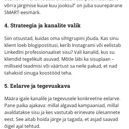
võrra järgmise kuue kuu jooksul” on juba suurepärane
SMART-eesmärk.
4. Strateegia ja kanalite valik
Siin otsustad, kuidas oma sihtgrupini jõuda. Kas sinu
klient loeb blogipostitusi, kerib Instagrami või eelistab
LinkedIni professionaalset sisu? Vali kanalid, kus su
kliendid tegelikult asuvad. Mõtle läbi ka sisuplaan –
milliseid teadmisi või väärtust sa neile pakud, et nad
tahaksid sinuga koostööd teha.
5. Eelarve ja tegevuskava
Määra igale kanalile ja tegevusele konkreetne eelarve.
Pane paika ajakava: millal algavad kampaaniad, millal
avaldatakse sisu ja kes vastutab erinevate ülesannete
eest. See aitab hoida järge ja tagada, et asjad saavad
õigel ajal tehtud.