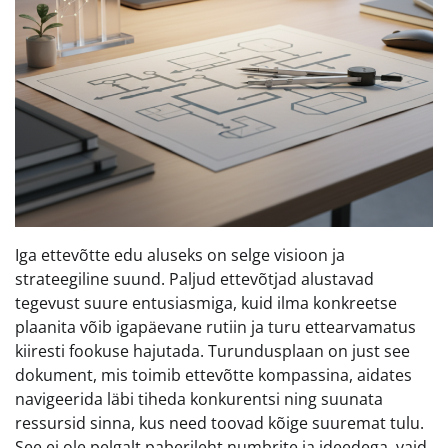
Iga ettevõtte edu aluseks on selge visioon ja
strateegiline suund. Paljud ettevõtjad alustavad
tegevust suure entusiasmiga, kuid ilma konkreetse
plaanita võib igapäevane rutiin ja turu ettearvamatus
kiiresti fookuse hajutada. Turundusplaan on just see
dokument, mis toimib ettevõtte kompassina, aidates
navigeerida läbi tiheda konkurentsi ning suunata
ressursid sinna, kus need toovad kõige suuremat tulu.
See ei ole pelgalt paberileht numbrite ja ideedega, vaid