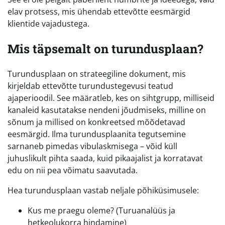
elav protsess, mis ühendab ettevõtte eesmärgid
klientide vajadustega.
Mis täpsemalt on turundusplaan?
Turundusplaan on strateegiline dokument, mis
kirjeldab ettevõtte turundustegevusi teatud
ajaperioodil. See määratleb, kes on sihtgrupp, milliseid
kanaleid kasutatakse nendeni jõudmiseks, milline on
sõnum ja millised on konkreetsed mõõdetavad
eesmärgid. Ilma turundusplaanita tegutsemine
sarnaneb pimedas vibulaskmisega – võid küll
juhuslikult pihta saada, kuid pikaajalist ja korratavat
edu on nii pea võimatu saavutada.
Hea turundusplaan vastab neljale põhiküsimusele:
Kus me praegu oleme? (Turuanalüüs ja
hetkeolukorra hindamine)