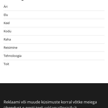
Äri
Elu
Keel
Kodu
Raha
Reisimine
Tehnoloogia
Toit
Reklaami või muude küsimuste korral võtke meiega
ühendust e-posti teel:
reklama@prisify.lt