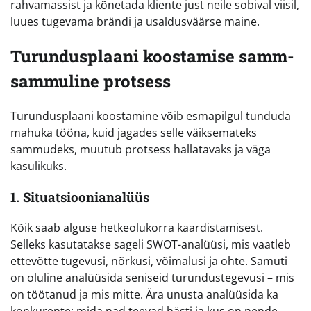
rahvamassist ja kõnetada kliente just neile sobival viisil,
luues tugevama brändi ja usaldusväärse maine.
Turundusplaani koostamise samm-
sammuline protsess
Turundusplaani koostamine võib esmapilgul tunduda
mahuka tööna, kuid jagades selle väiksemateks
sammudeks, muutub protsess hallatavaks ja väga
kasulikuks.
1. Situatsioonianalüüs
Kõik saab alguse hetkeolukorra kaardistamisest.
Selleks kasutatakse sageli SWOT-analüüsi, mis vaatleb
ettevõtte tugevusi, nõrkusi, võimalusi ja ohte. Samuti
on oluline analüüsida seniseid turundustegevusi – mis
on töötanud ja mis mitte. Ära unusta analüüsida ka