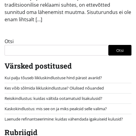
traditsioonilise reklaami suhtes, on ettevõtted
sunnitud oma lähenemist muutma. Sisuturundus ei ole
enam lihtsalt […]
Otsi
Otsi
Värsked postitused
Kui palju tõuseb liikluskindlustuse hind pärast avariid?
Kes võib sõlmida liikluskindlustuse? Olulised nõuanded
Reisikindlustus: kuidas vältida ootamatuid lisakulusid?
Kaskokindlustus: mis see on ja miks peaksid selle valima?
Laenude refinantseerimine: kuidas vähendada igakuiseid kulusid?
Rubriigid