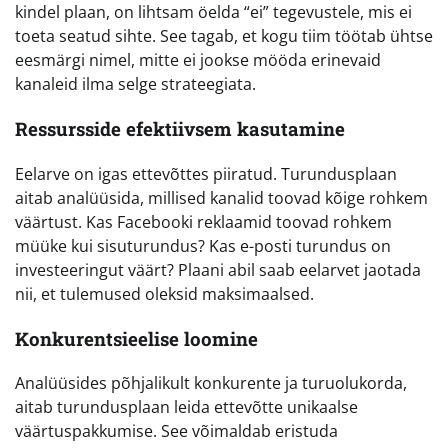
kindel plaan, on lihtsam öelda “ei” tegevustele, mis ei
toeta seatud sihte. See tagab, et kogu tiim töötab ühtse
eesmärgi nimel, mitte ei jookse mööda erinevaid
kanaleid ilma selge strateegiata.
Ressursside efektiivsem kasutamine
Eelarve on igas ettevõttes piiratud. Turundusplaan
aitab analüüsida, millised kanalid toovad kõige rohkem
väärtust. Kas Facebooki reklaamid toovad rohkem
müüke kui sisuturundus? Kas e-posti turundus on
investeeringut väärt? Plaani abil saab eelarvet jaotada
nii, et tulemused oleksid maksimaalsed.
Konkurentsieelise loomine
Analüüsides põhjalikult konkurente ja turuolukorda,
aitab turundusplaan leida ettevõtte unikaalse
väärtuspakkumise. See võimaldab eristuda