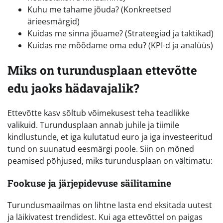
Kuhu me tahame jõuda? (Konkreetsed
ärieesmärgid)
Kuidas me sinna jõuame? (Strateegiad ja taktikad)
Kuidas me mõõdame oma edu? (KPI-d ja analüüs)
Miks on turundusplaan ettevõtte
edu jaoks hädavajalik?
Ettevõtte kasv sõltub võimekusest teha teadlikke
valikuid. Turundusplaan annab juhile ja tiimile
kindlustunde, et iga kulutatud euro ja iga investeeritud
tund on suunatud eesmärgi poole. Siin on mõned
peamised põhjused, miks turundusplaan on vältimatu:
Fookuse ja järjepidevuse säilitamine
Turundusmaailmas on lihtne lasta end eksitada uutest
ja läikivatest trendidest. Kui aga ettevõttel on paigas