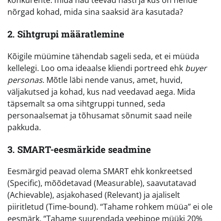
konkurente: mida nad teevad hästi ja kus on nende
nõrgad kohad, mida sina saaksid ära kasutada?
2. Sihtgrupi määratlemine
Kõigile müümine tähendab sageli seda, et ei müüda
kellelegi. Loo oma ideaalse kliendi portreed ehk
buyer
personas
. Mõtle läbi nende vanus, amet, huvid,
väljakutsed ja kohad, kus nad veedavad aega. Mida
täpsemalt sa oma sihtgruppi tunned, seda
personaalsemat ja tõhusamat sõnumit saad neile
pakkuda.
3. SMART-eesmärkide seadmine
Eesmärgid peavad olema SMART ehk konkreetsed
(Specific), mõõdetavad (Measurable), saavutatavad
(Achievable), asjakohased (Relevant) ja ajaliselt
piiritletud (Time-bound). “Tahame rohkem müüa” ei ole
eesmärk. “Tahame suurendada veebipoe müüki 20%