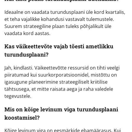
Ideaalne on vaadata turundusplaani üle kord kvartalis,
et teha vajalikke kohandusi vastavalt tulemustele.
Suurem strateegiline plaan tuleks põhjalikult üle
vaadata kord aastas.
Kas väikeettevõte vajab tõesti ametlikku
turundusplaani?
Jah, kindlasti. Väikeettevõtte ressursid on tihti veelgi
piiratumad kui suurkorporatsioonidel, mistõttu on
igasugune planeerimine strateegiliselt kriitilise
tähtsusega, et mitte raisata aega ja raha valedele
tegevustele.
Mis on kõige levinum viga turundusplaani
koostamisel?
Kõige levinum viga on eesmärkide ebamäärasus. Kui