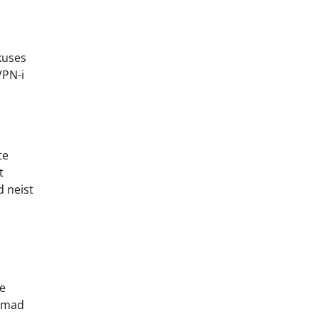
kuses
VPN-i
te
t
d neist
le
nemad