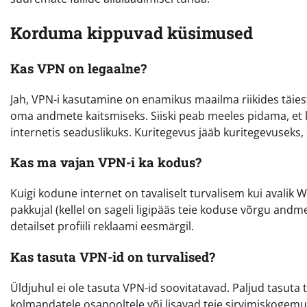
Korduma kippuvad küsimused
Kas VPN on legaalne?
Jah, VPN-i kasutamine on enamikus maailma riikides täiesti
oma andmete kaitsmiseks. Siiski peab meeles pidama, et 
internetis seaduslikuks. Kuritegevus jääb kuritegevuseks, 
Kas ma vajan VPN-i ka kodus?
Kuigi kodune internet on tavaliselt turvalisem kui avalik Wi
pakkujal (kellel on sageli ligipääs teie koduse võrgu andmet
detailset profiili reklaami eesmärgil.
Kas tasuta VPN-id on turvalised?
Üldjuhul ei ole tasuta VPN-id soovitatavad. Paljud tasuta
kolmandatele osapooltele või lisavad teie sirvimiskogemu