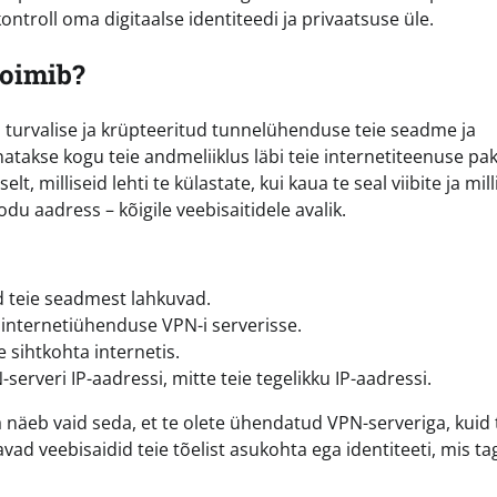
ontroll oma digitaalse identiteedi ja privaatsuse üle.
toimib?
 turvalise ja krüpteeritud tunnelühenduse teie seadme ja
unatakse kogu teie andmeliiklus läbi teie internetiteenuse pa
, milliseid lehti te külastate, kui kaua te seal viibite ja mill
kodu aadress – kõigile veebisaitidele avalik.
d teie seadmest lahkuvad.
 internetiühenduse VPN-i serverisse.
 sihtkohta internetis.
serveri IP-aadressi, mitte teie tegelikku IP-aadressi.
näeb vaid seda, et te olete ühendatud VPN-serveriga, kuid t
avad veebisaidid teie tõelist asukohta ega identiteeti, mis t