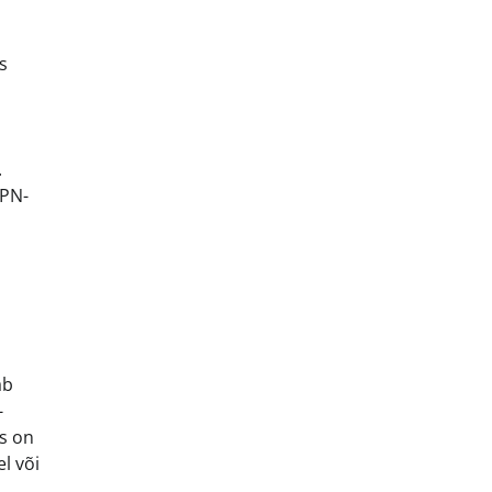
s
.
VPN-
ab
-
is on
l või