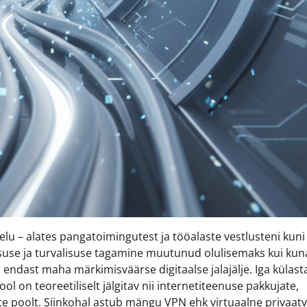
u – alates pangatoimingutest ja tööalaste vestlusteni kuni
tsuse ja turvalisuse tagamine muutunud olulisemaks kui kun
 endast maha märkimisväärse digitaalse jalajälje. Iga külast
l on teoreetiliselt jälgitav nii internetiteenuse pakkujate,
te poolt. Siinkohal astub mängu VPN ehk virtuaalne privaatv