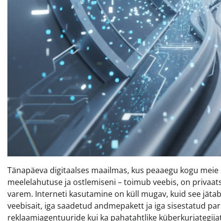
Tänapäeva digitaalses maailmas, kus peaaegu kogu meie el
meelelahutuse ja ostlemiseni – toimub veebis, on privaa
varem. Interneti kasutamine on küll mugav, kuid see jätab
veebisait, iga saadetud andmepakett ja iga sisestatud paroo
reklaamiagentuuride kui ka pahatahtlike küberkurjategija