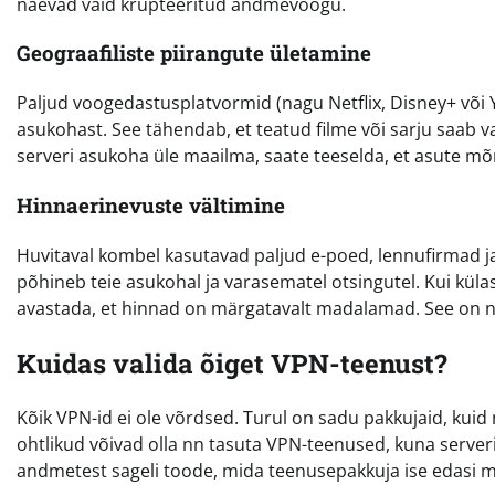
näevad vaid krüpteeritud andmevoogu.
Geograafiliste piirangute ületamine
Paljud voogedastusplatvormid (nagu Netflix, Disney+ või 
asukohast. See tähendab, et teatud filme või sarju saab va
serveri asukoha üle maailma, saate teeselda, et asute mõnes
Hinnaerinevuste vältimine
Huvitaval kombel kasutavad paljud e-poed, lennufirmad j
põhineb teie asukohal ja varasematel otsingutel. Kui külas
avastada, et hinnad on märgatavalt madalamad. See on nuti
Kuidas valida õiget VPN-teenust?
Kõik VPN-id ei ole võrdsed. Turul on sadu pakkujaid, kuid 
ohtlikud võivad olla nn tasuta VPN-teenused, kuna serveri
andmetest sageli toode, mida teenusepakkuja ise edasi 