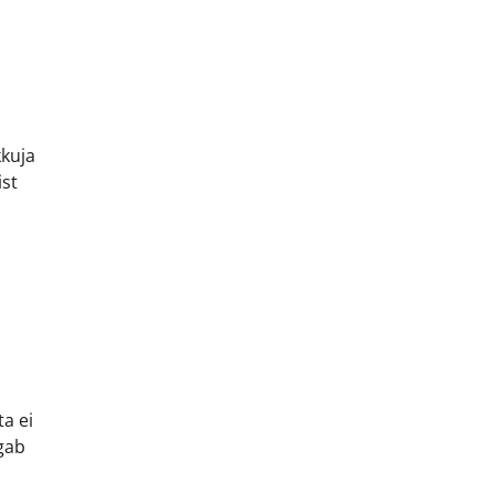
kkuja
ist
a ei
agab