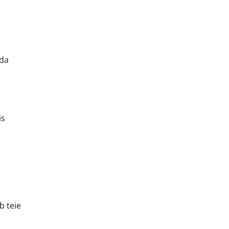
ida
is
e
i
b teie