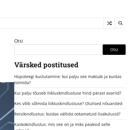
Otsi
Otsi
Värsked postitused
Hüpoteegi kustutamine: kui palju see maksab ja kuidas
toimida?
Kui palju tõuseb liikluskindlustuse hind pärast avariid?
Kes võib sõlmida liikluskindlustuse? Olulised nõuanded
Reisikindlustus: kuidas vältida ootamatuid lisakulusid?
Kaskokindlustus: mis see on ja miks peaksid selle