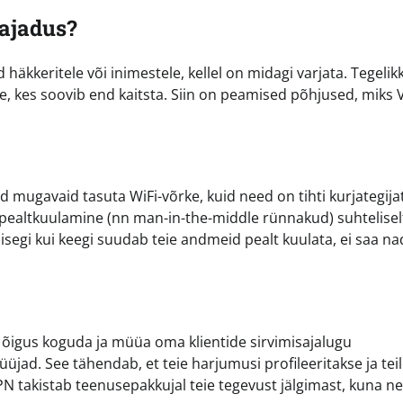
ajadus?
häkkeritele või inimestele, kellel on midagi varjata. Tegelik
, kes soovib end kaitsta. Siin on peamised põhjused, miks 
mugavaid tasuta WiFi-võrke, kuid need on tihti kurjategija
pealtkuulamine (nn man-in-the-middle rünnakud) suhtelisel
 isegi kui keegi suudab teie andmeid pealt kuulata, ei saa na
k õigus koguda ja müüa oma klientide sirvimisajalugu
ad. See tähendab, et teie harjumusi profileeritakse ja tei
PN takistab teenusepakkujal teie tegevust jälgimast, kuna 