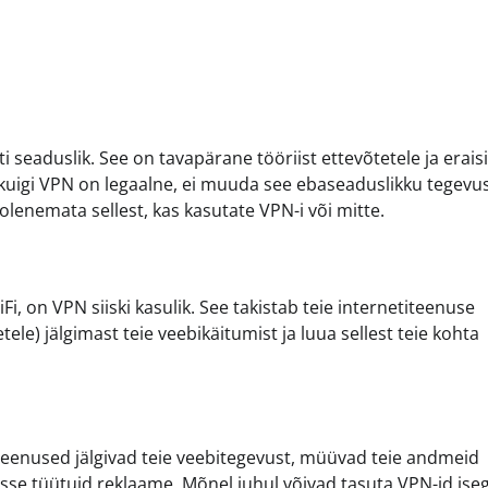
 seaduslik. See on tavapärane tööriist ettevõtetele ja erais
kuigi VPN on legaalne, ei muuda see ebaseaduslikku tegevu
olenemata sellest, kas kasutate VPN-i või mitte.
Fi, on VPN siiski kasulik. See takistab teie internetiteenuse
ele) jälgimast teie veebikäitumist ja luua sellest teie kohta
 teenused jälgivad teie veebitegevust, müüvad teie andmeid
sse tüütuid reklaame. Mõnel juhul võivad tasuta VPN-id iseg