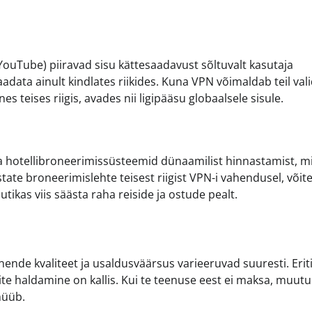
YouTube) piiravad sisu kättesaadavust sõltuvalt kasutaja
adata ainult kindlates riikides. Kuna VPN võimaldab teil val
 teises riigis, avades nii ligipääsu globaalsele sisule.
a hotellibroneerimissüsteemid dünaamilist hinnastamist, m
tate broneerimislehte teisest riigist VPN-i vahendusel, võit
kas viis säästa raha reiside ja ostude pealt.
nende kvaliteet ja usaldusväärsus varieeruvad suuresti. Erit
te haldamine on kallis. Kui te teenuse eest ei maksa, muutu
müüb.