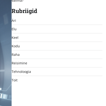
valima?
Rubriigid
Äri
Elu
Keel
Kodu
Raha
Reisimine
Tehnoloogia
Toit