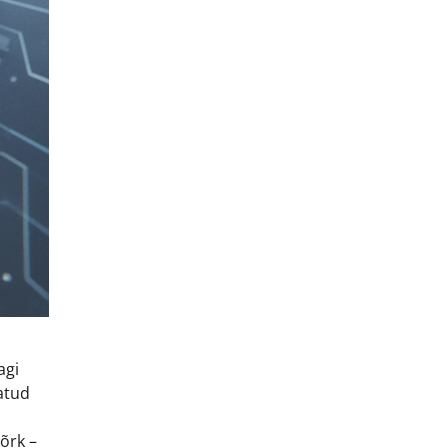
agi
atud
õrk –