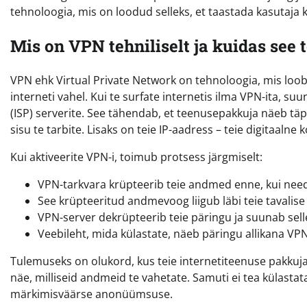
tehnoloogia, mis on loodud selleks, et taastada kasutaja k
Mis on VPN tehniliselt ja kuidas see 
VPN ehk Virtual Private Network on tehnoloogia, mis loob
interneti vahel. Kui te surfate internetis ilma VPN-ita, su
(ISP) serverite. See tähendab, et teenusepakkuja näeb täpselt
sisu te tarbite. Lisaks on teie IP-aadress – teie digitaalne 
Kui aktiveerite VPN-i, toimub protsess järgmiselt:
VPN-tarkvara krüpteerib teie andmed enne, kui nee
See krüpteeritud andmevoog liigub läbi teie tavalise
VPN-server dekrüpteerib teie päringu ja suunab selle
Veebileht, mida külastate, näeb päringu allikana VPN-
Tulemuseks on olukord, kus teie internetiteenuse pakkuja 
näe, milliseid andmeid te vahetate. Samuti ei tea külastat
märkimisväärse anonüümsuse.