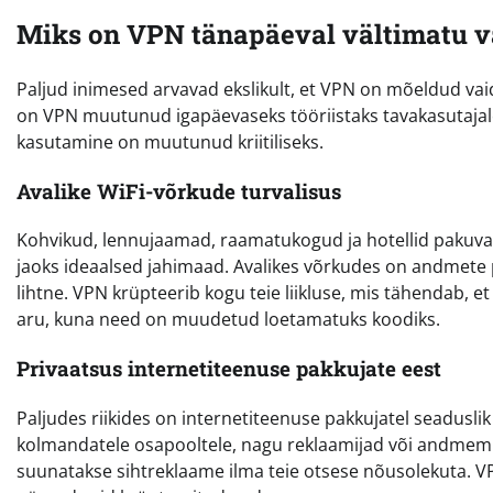
Miks on VPN tänapäeval vältimatu v
Paljud inimesed arvavad ekslikult, et VPN on mõeldud vaid 
on VPN muutunud igapäevaseks tööriistaks tavakasutajale
kasutamine on muutunud kriitiliseks.
Avalike WiFi-võrkude turvalisus
Kohvikud, lennujaamad, raamatukogud ja hotellid pakuvad 
jaoks ideaalsed jahimaad. Avalikes võrkudes on andmete 
lihtne. VPN krüpteerib kogu teie liikluse, mis tähendab, et
aru, kuna need on muudetud loetamatuks koodiks.
Privaatsus internetiteenuse pakkujate eest
Paljudes riikides on internetiteenuse pakkujatel seadusli
kolmandatele osapooltele, nagu reklaamijad või andmemüüj
suunatakse sihtreklaame ilma teie otsese nõusolekuta. V