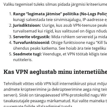
Valiku tegemisel tuleks silmas pidada järgmisi kriteeriume
Range “logimata jätmise” poliitika (No-Logs Polic
kunagi salvestada teie sirvimisajalugu, IP-aadresse
Jurisdiktsioon:
Uurige, kus asub VPN-teenuse peako
turvalisemad kui riigid, kus valitsusel on õigus nõ
Serverite võrgustik:
Mida rohkem servereid ja mida 
Turvafunktsioonid:
Otsige funktsioone nagu “Kill S
ühendus peaks katkema. See hoiab ära teie tegeliku 
Seadmete tugi:
Veenduge, et VPN töötab kõigis teie s
nutiteleris.
Kas VPN aeglustab minu internetiüh
Tehniliselt võttes võib VPN küll internetikiirust pisut mõj
andmete krüpteerimine ja dekrüpteerimine aega ning te
serveri). Siiski on tänapäevased VPN-protokollid nagu Wi
tavakasutajale peaaegu märkamatud. Kui valite maineka tee
suuremate failide allalaadimisel tunda.