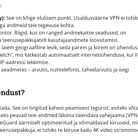
:
y):
See on kõige olulisem punkt. Usaldusväärne VPN ei tohik
 ega andmeid teie tegevuse kohta.
ntor. Riigid, kus on ranged andmekaitse seadused, on
uda teenusepakkujatelt kasutajaandmete loovutamist.
laiem geograafiline levik, seda parem ja kiirem on ühendus
witch”, mis katkestab automaatselt internetiühenduse, kui 
IP-aadressi lekkimise.
eadmetes – arvutis, nutitelefonis, tahvelarvutis ja isegi
endust?
utada. See on tingitud kahest peamisest tegurist: esiteks võt
iseks peavad teie andmed läbima täiendava vahejaama (VPN
reGuard äärmiselt optimeeritud ja võimaldavad kiiruseid, m
nusepakkuja, ei tohiks te kiiruse kadu 4K video striimimise