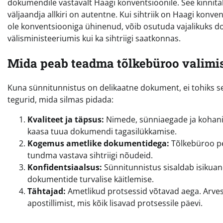
dokumendile vastavalt Haagi konventsioonile. See kinnitab, 
väljaandja allkiri on autentne. Kui sihtriik on Haagi konvent
ole konventsiooniga ühinenud, võib osutuda vajalikuks dok
välisministeeriumis kui ka sihtriigi saatkonnas.
Mida peab teadma tõlkebüroo valimi
Kuna sünnitunnistus on delikaatne dokument, ei tohiks se
tegurid, mida silmas pidada:
Kvaliteet ja täpsus:
Nimede, sünniaegade ja kohanim
kaasa tuua dokumendi tagasilükkamise.
Kogemus ametlike dokumentidega:
Tõlkebüroo pe
tundma vastava sihtriigi nõudeid.
Konfidentsiaalsus:
Sünnitunnistus sisaldab isikua
dokumentide turvalise käitlemise.
Tähtajad:
Ametlikud protsessid võtavad aega. Arvest
apostillimist, mis kõik lisavad protsessile päevi.