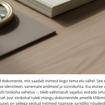
d dokumente, mis saadab inimest kogu tema elu vältel. See e
se identiteeti, vanemate andmeid ja sünnikohta. Kui elutee v
ne või töökoha vahetus –, tekib vältimatult vajadus esitada om
sel. Just siinkohal tuleb mängu dokumentide ametlik tõlkim
kuses on sellega seotud mitmeid nüansse, juriidilisi nõudeid