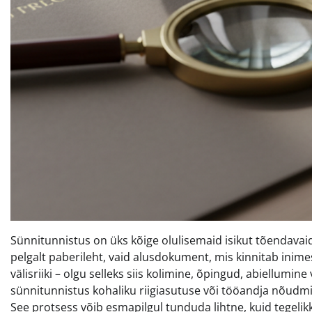
Sünnitunnistus on üks kõige olulisemaid isikut tõendavai
pelgalt paberileht, vaid alusdokument, mis kinnitab inime
välisriiki – olgu selleks siis kolimine, õpingud, abiellumi
sünnitunnistus kohaliku riigiasutuse või tööandja nõudmi
See protsess võib esmapilgul tunduda lihtne, kuid tegelik