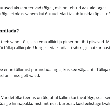
tused aktsepteerivad tõlget, mis on tehtud aastaid tagasi, 
õlge ei oleks vanem kui 6 kuud. Alati tasub küsida täpset n
innitada?
 teeb vandetõlk, siis tema allkiri ja pitser on tihti piisavad. 
i tõlkija allkirjale. Uurige seda kindlasti sihtriigi saatkonnast
 enne tõlkimist parandada riigis, kus see välja anti. Tõlkija 
d on ilmselgelt valed.
. Vandetõlke teenus on üldjuhul kallim kui tavatõlge, sest se
. Küsige hinnapakkumist mitmest büroost, kuid eelistage kvali