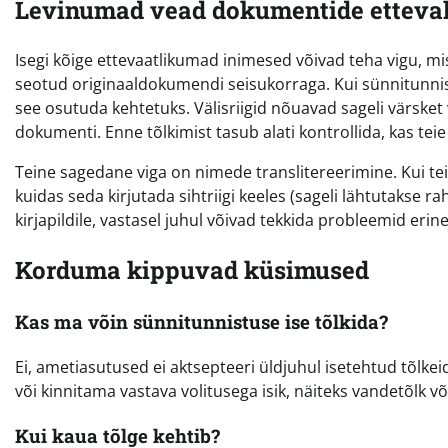
Levinumad vead dokumentide etteva
Isegi kõige ettevaatlikumad inimesed võivad teha vigu, m
seotud originaaldokumendi seisukorraga. Kui sünnitunnist
see osutuda kehtetuks. Välisriigid nõuavad sageli värsket
dokumenti. Enne tõlkimist tasub alati kontrollida, kas te
Teine sagedane viga on nimede translitereerimine. Kui tei
kuidas seda kirjutada sihtriigi keeles (sageli lähtutakse r
kirjapildile, vastasel juhul võivad tekkida probleemid erine
Korduma kippuvad küsimused
Kas ma võin sünnitunnistuse ise tõlkida?
Ei, ametiasutused ei aktsepteeri üldjuhul isetehtud tõlke
või kinnitama vastava volitusega isik, näiteks vandetõlk või
Kui kaua tõlge kehtib?