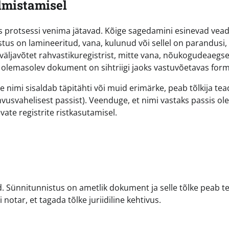
lmistamisel
is protsessi venima jätavad. Kõige sagedamini esinevad vea
us on lamineeritud, vana, kulunud või sellel on parandusi,
 väljavõtet rahvastikuregistrist, mitte vana, nõukogudeaegse
ie olemasolev dokument on sihtriigi jaoks vastuvõetavas for
e nimi sisaldab täpitähti või muid erimärke, peab tõlkija te
ahvusvahelisest passist). Veenduge, et nimi vastaks passis ol
vate registrite ristkasutamisel.
id. Sünnitunnistus on ametlik dokument ja selle tõlke peab 
 notar, et tagada tõlke juriidiline kehtivus.