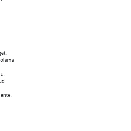
et.
 olema
su.
tud
mente.