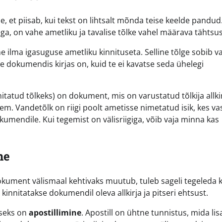
 et piisab, kui tekst on lihtsalt mõnda teise keelde pandud
tega, on vahe ametliku ja tavalise tõlke vahel määrava tähtsu
ne ilma igasuguse ametliku kinnituseta. Selline tõlge sobib v
eie dokumendis kirjas on, kuid te ei kavatse seda ühelegi
tatud tõlkeks) on dokument, mis on varustatud tõlkija allkir
eem. Vandetõlk on riigi poolt ametisse nimetatud isik, kes v
kumendile. Kui tegemist on välisriigiga, võib vaja minna kas
ne
okument välismaal kehtivaks muutub, tuleb sageli tegeleda k
kinnitatakse dokumendil oleva allkirja ja pitseri ehtsust.
iseks on
apostillimine
. Apostill on ühtne tunnistus, mida li