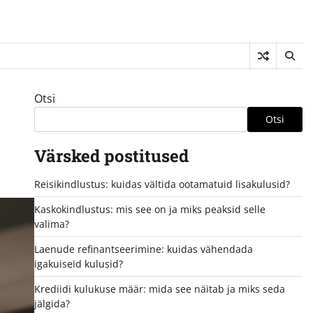
Otsi
Otsi
Värsked postitused
Reisikindlustus: kuidas vältida ootamatuid lisakulusid?
Kaskokindlustus: mis see on ja miks peaksid selle
valima?
Laenude refinantseerimine: kuidas vähendada
igakuiseid kulusid?
Krediidi kulukuse määr: mida see näitab ja miks seda
jälgida?