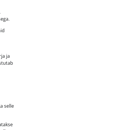
.
sega.
aid
ja ja
astutab
a selle
satakse