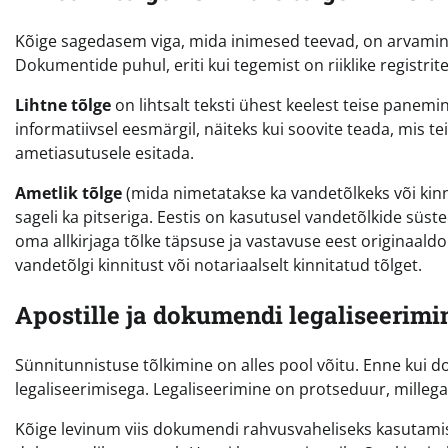
Kõige sagedasem viga, mida inimesed teevad, on arvamine,
Dokumentide puhul, eriti kui tegemist on riiklike registri
Lihtne tõlge
on lihtsalt teksti ühest keelest teise panemi
informatiivsel eesmärgil, näiteks kui soovite teada, mis t
ametiasutusele esitada.
Ametlik tõlge
(mida nimetatakse ka vandetõlkeks või kinni
sageli ka pitseriga. Eestis on kasutusel vandetõlkide süst
oma allkirjaga tõlke täpsuse ja vastavuse eest originaaldo
vandetõlgi kinnitust või notariaalselt kinnitatud tõlget.
Apostille ja dokumendi legaliseerimi
Sünnitunnistuse tõlkimine on alles pool võitu. Enne kui d
legaliseerimisega. Legaliseerimine on protseduur, millega 
Kõige levinum viis dokumendi rahvusvaheliseks kasutam