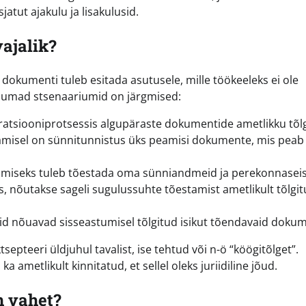
atut ajakulu ja lisakulusid.
vajalik?
dokumenti tuleb esitada asutusele, mille töökeeleks ei ole
vinumad stsenaariumid on järgmised:
ratsiooniprotsessis algupäraste dokumentide ametlikku tõlg
isel on sünnitunnistus üks peamisi dokumente, mis peab
llumiseks tuleb tõestada oma sünniandmeid ja perekonnasei
s, nõutakse sageli sugulussuhte tõestamist ametlikult tõlgi
id nõuavad sisseastumisel tõlgitud isikut tõendavaid doku
septeeri üldjuhul tavalist, ise tehtud või n-ö “köögitõlget”.
 ametlikult kinnitatud, et sellel oleks juriidiline jõud.
n vahet?