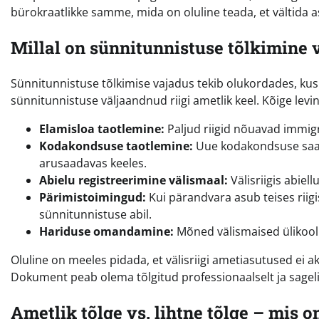
bürokraatlikke samme, mida on oluline teada, et vältida asj
Millal on sünnitunnistuse tõlkimine 
Sünnitunnistuse tõlkimise vajadus tekib olukordades, kus 
sünnitunnistuse väljaandnud riigi ametlik keel. Kõige le
Elamisloa taotlemine:
Paljud riigid nõuavad immig
Kodakondsuse taotlemine:
Uue kodakondsuse saam
arusaadavas keeles.
Abielu registreerimine välismaal:
Välisriigis abie
Pärimistoimingud:
Kui pärandvara asub teises riigi
sünnitunnistuse abil.
Hariduse omandamine:
Mõned välismaised ülikool
Oluline on meeles pidada, et välisriigi ametiasutused ei akt
Dokument peab olema tõlgitud professionaalselt ja sageli ka
Ametlik tõlge vs. lihtne tõlge – mis o