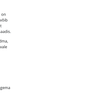
d on
 võib
t
maadis.
adma,
evale
tegema