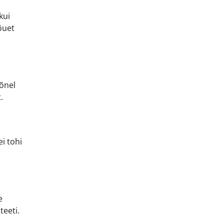
kui
õuet
Mõnel
.
ei tohi
e
teeti.