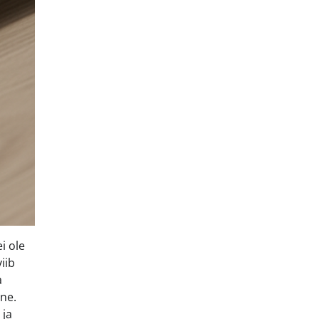
i ole
iib
a
ine.
 ja