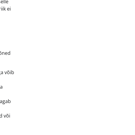
elle
iik ei
mõned
ga võib
ja
tagab
d või