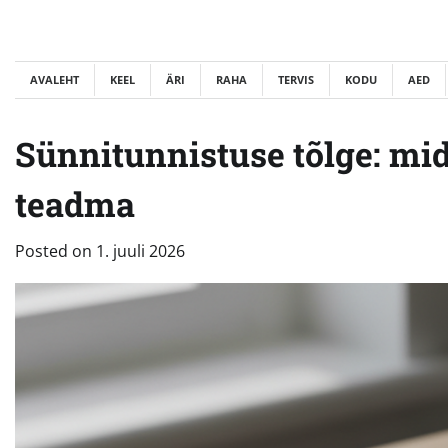
Skip
to
content
AVALEHT
KEEL
ÄRI
RAHA
TERVIS
KODU
AED
Sünnitunnistuse tõlge: mi
teadma
Posted on
1. juuli 2026