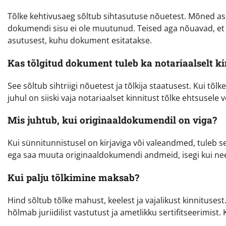
Tõlke kehtivusaeg sõltub sihtasutuse nõuetest. Mõned asu
dokumendi sisu ei ole muutunud. Teised aga nõuavad, et t
asutusest, kuhu dokument esitatakse.
Kas tõlgitud dokument tuleb ka notariaalselt k
See sõltub sihtriigi nõuetest ja tõlkija staatusest. Kui tõlke
juhul on siiski vaja notariaalset kinnitust tõlke ehtsusele võ
Mis juhtub, kui originaaldokumendil on viga?
Kui sünnitunnistusel on kirjaviga või valeandmed, tuleb see
ega saa muuta originaaldokumendi andmeid, isegi kui nee
Kui palju tõlkimine maksab?
Hind sõltub tõlke mahust, keelest ja vajalikust kinnitusest
hõlmab juriidilist vastutust ja ametlikku sertifitseerimist