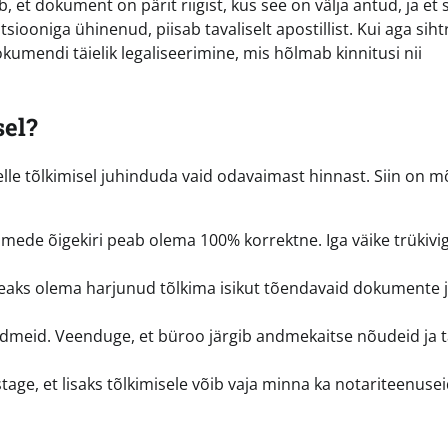
et dokument on pärit riigist, kus see on välja antud, ja et s
siooniga ühinenud, piisab tavaliselt apostillist. Kui aga sihtr
umendi täielik legaliseerimine, mis hõlmab kinnitusi nii
sel?
lle tõlkimisel juhinduda vaid odavaimast hinnast. Siin on 
ede õigekiri peab olema 100% korrektne. Iga väike trükivi
aks olema harjunud tõlkima isikut tõendavaid dokumente 
ndmeid. Veenduge, et büroo järgib andmekaitse nõudeid ja 
age, et lisaks tõlkimisele võib vaja minna ka notariteenusei