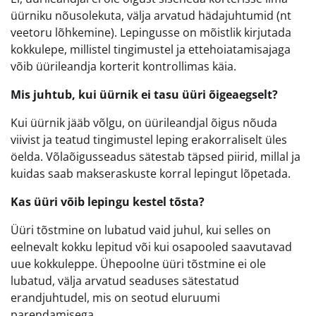
üürniku nõusolekuta, välja arvatud hädajuhtumid (nt
veetoru lõhkemine). Lepingusse on mõistlik kirjutada
kokkulepe, millistel tingimustel ja ettehoiatamisajaga
võib üürileandja korterit kontrollimas käia.
Mis juhtub, kui üürnik ei tasu üüri õigeaegselt?
Kui üürnik jääb võlgu, on üürileandjal õigus nõuda
viivist ja teatud tingimustel leping erakorraliselt üles
öelda. Võlaõigusseadus sätestab täpsed piirid, millal ja
kuidas saab makseraskuste korral lepingut lõpetada.
Kas üüri võib lepingu kestel tõsta?
Üüri tõstmine on lubatud vaid juhul, kui selles on
eelnevalt kokku lepitud või kui osapooled saavutavad
uue kokkuleppe. Ühepoolne üüri tõstmine ei ole
lubatud, välja arvatud seaduses sätestatud
erandjuhtudel, mis on seotud eluruumi
parendamisega.