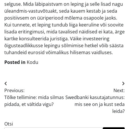
selguse. Mida läbipaistvam on leping ja selle lisad nagu
üleandmis-vastuvõtuakt, seda kauem kestab ja seda
positiivsem on üüriperiood mõlema osapoole jaoks.
Kui tunnete, et leping tundub liiga keeruline või soovite
lisada eritingimusi, mida tavalised näidised ei kata, ärge
kartke konsulteerida juristiga. Väike investeering
õigusteadlikkusse lepingu sõlmimise hetkel võib säästa
tuhandeid eurosid võimalikus hilisemas vaidluses.
Posted in
Kodu
Navigeerimine
Previous:
Next:
Tõlke tellimine: mida silmas
Swedbanki kasutajatunnus:
pidada, et vältida vigu?
mis see on ja kust seda
leida?
Otsi