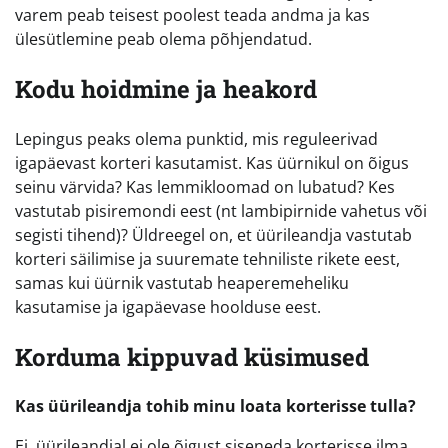
varem peab teisest poolest teada andma ja kas
ülesütlemine peab olema põhjendatud.
Kodu hoidmine ja heakord
Lepingus peaks olema punktid, mis reguleerivad
igapäevast korteri kasutamist. Kas üürnikul on õigus
seinu värvida? Kas lemmikloomad on lubatud? Kes
vastutab pisiremondi eest (nt lambipirnide vahetus või
segisti tihend)? Üldreegel on, et üürileandja vastutab
korteri säilimise ja suuremate tehniliste rikete eest,
samas kui üürnik vastutab heaperemeheliku
kasutamise ja igapäevase hoolduse eest.
Korduma kippuvad küsimused
Kas üürileandja tohib minu loata korterisse tulla?
Ei, üürileandjal ei ole õigust siseneda korterisse ilma