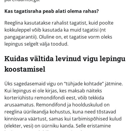
Kas tagatisraha peab alati olema rahas?
Reeglina kasutatakse rahalist tagatist, kuid poolte
kokkuleppel võib kasutada ka muid tagatisi (nt
pangagarantii). Oluline on, et tagatise vorm oleks
lepingus selgelt välja toodud.
Kuidas vältida levinud vigu lepingu
koostamisel
Üks sagedasemaid vigu on “tühjade kohtade” jätmine.
Kui lepingus ei ole kirjas, kes maksab näiteks
korteriühistu remondifondi eest, võib tekkida
arusaamatus. Remondifond ja hoolduskulud on
reeglina üürileandja kohustus, kuna need tõstavad
kinnisvara väärtust, samas kui tarbimispõhised kulud
(elekter, vesi) on üürniku kanda. Selle eristamine