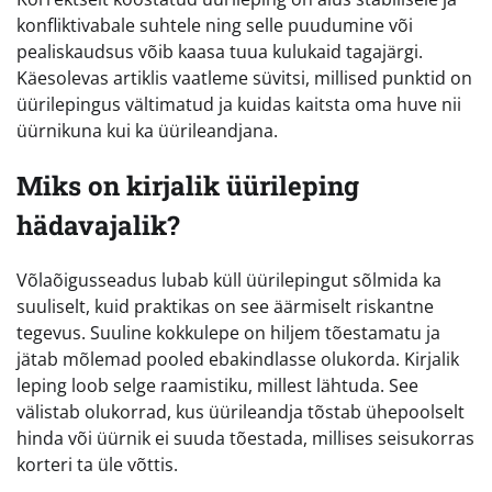
konfliktivabale suhtele ning selle puudumine või
pealiskaudsus võib kaasa tuua kulukaid tagajärgi.
Käesolevas artiklis vaatleme süvitsi, millised punktid on
üürilepingus vältimatud ja kuidas kaitsta oma huve nii
üürnikuna kui ka üürileandjana.
Miks on kirjalik üürileping
hädavajalik?
Võlaõigusseadus lubab küll üürilepingut sõlmida ka
suuliselt, kuid praktikas on see äärmiselt riskantne
tegevus. Suuline kokkulepe on hiljem tõestamatu ja
jätab mõlemad pooled ebakindlasse olukorda. Kirjalik
leping loob selge raamistiku, millest lähtuda. See
välistab olukorrad, kus üürileandja tõstab ühepoolselt
hinda või üürnik ei suuda tõestada, millises seisukorras
korteri ta üle võttis.