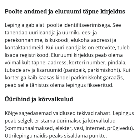
Poolte andmed ja eluruumi täpne kirjeldus
Leping algab alati poolte identifitseerimisega. See
tähendab üürileandja ja üürniku ees- ja
perekonnanime, isikukoodi, elukoha aadressi ja
kontaktandmeid. Kui üürileandjaks on ettevõte, tuleb
lisada registrikood. Eluruumi kirjeldus peab olema
võimalikult täpne: aadress, korteri number, pindala,
tubade arv ja lisaruumid (panipaik, parkimiskoht). Kui
korteriga käib kaasas kindel parkimiskoht garaažis,
peab selle tähistus olema lepingus fikseeritud.
Üürihind ja kõrvalkulud
Kõige sagedasemad vaidlused tekivad rahast. Lepingus
peab selgelt eristama üürimakse ja kõrvalkulud
(kommunaalmaksed, elekter, vesi, internet, prügivedu).
Üürilepingu näidis peaks sisaldama punkte: