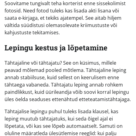
Soovitame tungivalt teha korterist enne sissekolimist
fotosid. Need fotod tuleks kas lisada akti lisana või
saata e-kirjaga, et tekiks ajatempel. See aitab hiljem
vältida süüdistusi olemasolevate kriimustuste või
kahjustuste tekitamises.
Lepingu kestus ja lõpetamine
Tähtajaline või tähtajatu? See on küsimus, millele
peavad mõlemad pooled mõtlema. Tähtajaline leping
annab stabiilsuse, kuid sellest on keerulisem enne
tähtaega vabaneda. Tähtajatu leping annab rohkem
paindlikkust, kuid üürileandja võib soovi korral lepingu
üles öelda seaduses ettenähtud etteteatamistähtajaga.
Tähtajalise lepingu puhul tuleks lisada klausel, kas
leping muutub tähtajatuks, kui seda õigel ajal ei
lõpetata, või kas see lõpeb automaatselt. Samuti on
oluline määratleda ülesütlemise reeglid: kui palju