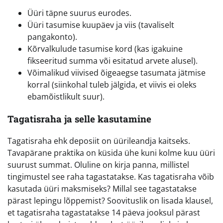
Üüri täpne suurus eurodes.
Üüri tasumise kuupäev ja viis (tavaliselt
pangakonto).
Kõrvalkulude tasumise kord (kas igakuine
fikseeritud summa või esitatud arvete alusel).
Võimalikud viivised õigeaegse tasumata jätmise
korral (siinkohal tuleb jälgida, et viivis ei oleks
ebamõistlikult suur).
Tagatisraha ja selle kasutamine
Tagatisraha ehk deposiit on üürileandja kaitseks.
Tavapärane praktika on küsida ühe kuni kolme kuu üüri
suurust summat. Oluline on kirja panna, millistel
tingimustel see raha tagastatakse. Kas tagatisraha võib
kasutada üüri maksmiseks? Millal see tagastatakse
pärast lepingu lõppemist? Soovituslik on lisada klausel,
et tagatisraha tagastatakse 14 päeva jooksul pärast