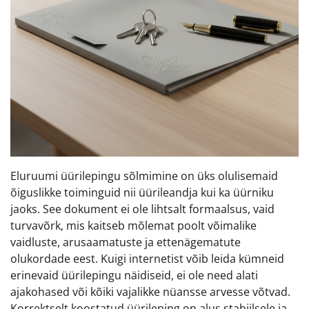
Eluruumi üürilepingu sõlmimine on üks olulisemaid
õiguslikke toiminguid nii üürileandja kui ka üürniku
jaoks. See dokument ei ole lihtsalt formaalsus, vaid
turvavõrk, mis kaitseb mõlemat poolt võimalike
vaidluste, arusaamatuste ja ettenägematute
olukordade eest. Kuigi internetist võib leida kümneid
erinevaid üürilepingu näidiseid, ei ole need alati
ajakohased või kõiki vajalikke nüansse arvesse võtvad.
Korrektselt koostatud üürileping on alus stabiilsele ja