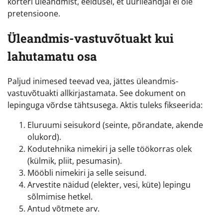
korteri üleandmist, eeldusel, et üürileandjal ei ole
pretensioone.
Üleandmis-vastuvõtuakt kui
lahutamatu osa
Paljud inimesed teevad vea, jättes üleandmis-
vastuvõtuakti allkirjastamata. See dokument on
lepinguga võrdse tähtsusega. Aktis tuleks fikseerida:
Eluruumi seisukord (seinte, põrandate, akende
olukord).
Kodutehnika nimekiri ja selle töökorras olek
(külmik, pliit, pesumasin).
Mööbli nimekiri ja selle seisund.
Arvestite näidud (elekter, vesi, küte) lepingu
sõlmimise hetkel.
Antud võtmete arv.