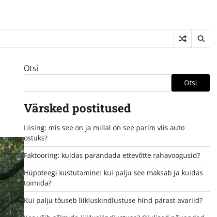
Otsi
Otsi
Värsked postitused
Liising: mis see on ja millal on see parim viis auto
ostuks?
Faktooring: kuidas parandada ettevõtte rahavoogusid?
Hüpoteegi kustutamine: kui palju see maksab ja kuidas
toimida?
Kui palju tõuseb liikluskindlustuse hind pärast avariid?