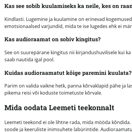
Kas see sobib kuulamiseks ka neile, kes on raa
Kindlasti. Lugemine ja kuulamine on erinevad kogemused.
emotsionaalsed varjundid, mida te ise lugedes ehk ei m
Kas audioraamat on sobiv kingitus?
See on suurepärane kingitus nii kirjandushuvilisele kui ka 
saab nautida igal pool.
Kuidas audioraamatut kõige paremini kuulata?
Parim on valida vaikne hetk, panna kõrvaklapid pähe ja la
pikema reisi või koduste toimetuste kõrvale.
Mida oodata Leemeti teekonnalt
Leemeti teekond ei ole lihtne rada, mida mööda kõndida. 
soode ja keeruliste inimsuhete labürintide. Audioraamat