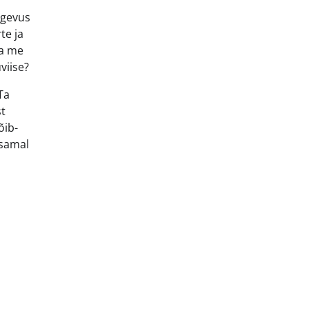
egevus
te ja
ja me
viise?
Ta
st
õib-
 samal