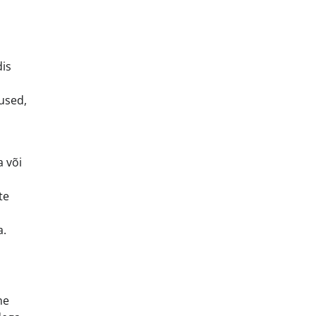
dis
used,
a või
te
a.
me