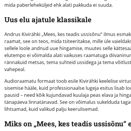
mida paberleheküljed ehk alati pakkuda ei suuda.
Uus elu ajatule klassikale
Andrus Kivirähki „Mees, kes teadis ussisõnu“ ilmus esmakord
raamat, see on teos, mida tsiteeritakse, mille üle vaieldak
sellele loole andnud uue hingamise, muutes selle kättesaa
elutempo ei võimalda alati vaikuses raamatuga diivanin
rännakuid metsas, tema suhteid ussidega ja tema võitlus
vahepeal.
Audioraamatu formaat toob esile Kivirähki keelelise virtuo
sisemise hääle, kuid professionaalse lugeja esitus lisab 
pausid – need kõik kujundavad kuulaja peas elava ja hin
tänapäeva linnatänavad. See on võimalus sukelduda tagasi
lihtsamad, kuid valikud palju keerulisemad.
Miks on „Mees, kes teadis ussisõnu“ e