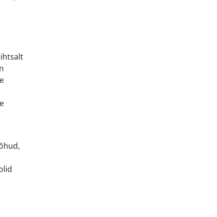
ihtsalt
on
le
de
rõhud,
olid