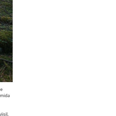
ie
 mida
isil,