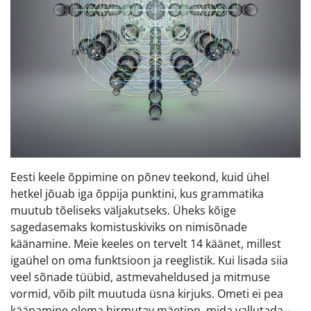
Eesti keele õppimine on põnev teekond, kuid ühel
hetkel jõuab iga õppija punktini, kus grammatika
muutub tõeliseks väljakutseks. Üheks kõige
sagedasemaks komistuskiviks on nimisõnade
käänamine. Meie keeles on tervelt 14 käänet, millest
igaühel on oma funktsioon ja reeglistik. Kui lisada siia
veel sõnade tüübid, astmevaheldused ja mitmuse
vormid, võib pilt muutuda üsna kirjuks. Ometi ei pea
käänamine olema hirmutav mäetipp, mida vallutada –