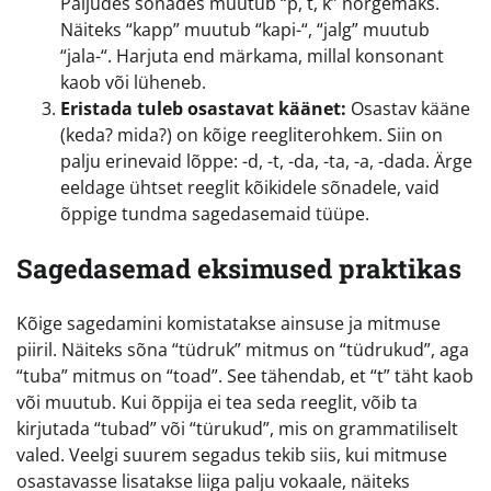
Paljudes sõnades muutub “p, t, k” nõrgemaks.
Näiteks “kapp” muutub “kapi-“, “jalg” muutub
“jala-“. Harjuta end märkama, millal konsonant
kaob või lüheneb.
Eristada tuleb osastavat käänet:
Osastav kääne
(keda? mida?) on kõige reegliterohkem. Siin on
palju erinevaid lõppe: -d, -t, -da, -ta, -a, -dada. Ärge
eeldage ühtset reeglit kõikidele sõnadele, vaid
õppige tundma sagedasemaid tüüpe.
Sagedasemad eksimused praktikas
Kõige sagedamini komistatakse ainsuse ja mitmuse
piiril. Näiteks sõna “tüdruk” mitmus on “tüdrukud”, aga
“tuba” mitmus on “toad”. See tähendab, et “t” täht kaob
või muutub. Kui õppija ei tea seda reeglit, võib ta
kirjutada “tubad” või “türukud”, mis on grammatiliselt
valed. Veelgi suurem segadus tekib siis, kui mitmuse
osastavasse lisatakse liiga palju vokaale, näiteks