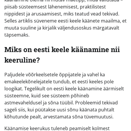
piisab süsteemsest lähenemisest, praktilistest
nippidest ja arusaamisest, miks teatud vead tekivad.
Selles artiklis süveneme eesti keele käänete maailma, et
muuta suuline ja kirjalik väljendusoskus märgatavalt
täpsemaks.
Miks on eesti keele käänamine nii
keeruline?
Paljudele võõrkeelsetele õppijatele ja vahel ka
emakeelekõnelejatele tundub, et eesti keeles pole
loogikat. Tegelikult on eesti keele käänamine äärmiselt
süsteemne, kuid see süsteem põhineb
astmevaheldusel ja sõna tüübil. Probleemid tekivad
sageli siis, kui püütakse uusi sõnu käänata puhtalt
kõhutunde pealt, arvestamata sõna tüvemuutusi.
Käänamise keerukus tuleneb peamiselt kolmest