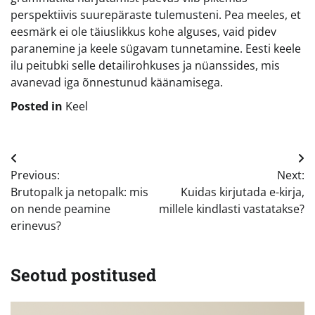
perspektiivis suurepäraste tulemusteni. Pea meeles, et
eesmärk ei ole täiuslikkus kohe alguses, vaid pidev
paranemine ja keele sügavam tunnetamine. Eesti keele
ilu peitubki selle detailirohkuses ja nüanssides, mis
avanevad iga õnnestunud käänamisega.
Posted in
Keel
Navigeerimine
Previous:
Next:
Brutopalk ja netopalk: mis
Kuidas kirjutada e-kirja,
on nende peamine
millele kindlasti vastatakse?
erinevus?
Seotud postitused