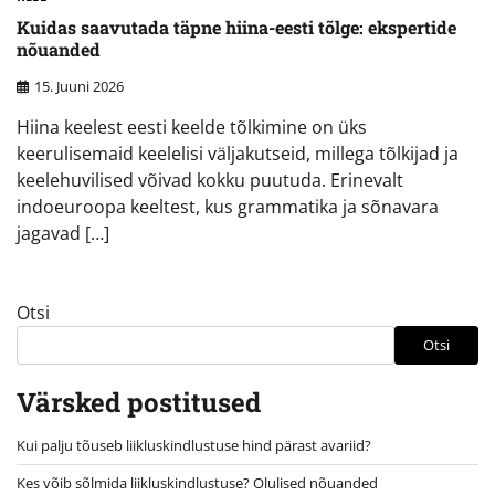
Kuidas saavutada täpne hiina-eesti tõlge: ekspertide
nõuanded
15. Juuni 2026
Hiina keelest eesti keelde tõlkimine on üks
keerulisemaid keelelisi väljakutseid, millega tõlkijad ja
keelehuvilised võivad kokku puutuda. Erinevalt
indoeuroopa keeltest, kus grammatika ja sõnavara
jagavad […]
Otsi
Otsi
Värsked postitused
Kui palju tõuseb liikluskindlustuse hind pärast avariid?
Kes võib sõlmida liikluskindlustuse? Olulised nõuanded