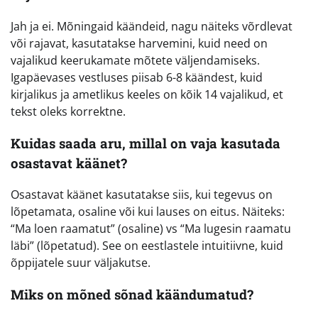
Jah ja ei. Mõningaid käändeid, nagu näiteks võrdlevat
või rajavat, kasutatakse harvemini, kuid need on
vajalikud keerukamate mõtete väljendamiseks.
Igapäevases vestluses piisab 6-8 käändest, kuid
kirjalikus ja ametlikus keeles on kõik 14 vajalikud, et
tekst oleks korrektne.
Kuidas saada aru, millal on vaja kasutada
osastavat käänet?
Osastavat käänet kasutatakse siis, kui tegevus on
lõpetamata, osaline või kui lauses on eitus. Näiteks:
“Ma loen raamatut” (osaline) vs “Ma lugesin raamatu
läbi” (lõpetatud). See on eestlastele intuitiivne, kuid
õppijatele suur väljakutse.
Miks on mõned sõnad käändumatud?