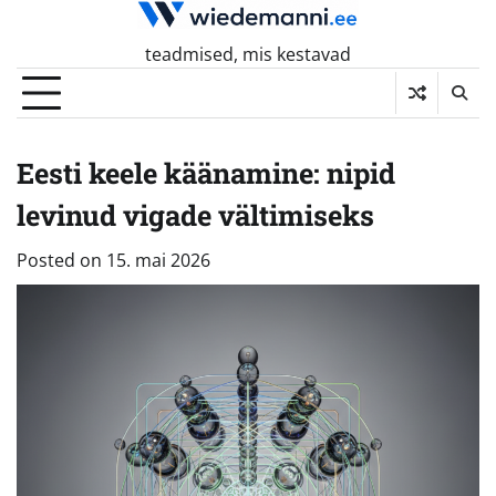
Skip
to
teadmised, mis kestavad
content
Eesti keele käänamine: nipid
levinud vigade vältimiseks
Posted on
15. mai 2026