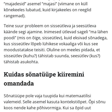
“majadesid” asemel “majasi” (viimane on küll
kõnekeeles lubatud, kuid kirjakeeles on reeglid
rangemad).
Teine suur probleem on sisseütleva ja seesütleva
käände segi ajamine. Inimesed ütlevad sageli “ma lähen
poodi” (mis on õige, sisseütlev), kuid eksivad sõnadega,
kus sisseütlev lõpeb lühikese vokaaliga või kus see
moodustatakse teisiti. Oluline on meeles pidada, et
sisseütlev (kuhu?) tähistab suunda, seesütlev (kus?)
tähistab asukohta.
Kuidas sõnatüüpe kiiremini
omandada
Sõnatüüpe pole vaja tuupida kui matemaatilisi
valemeid. Selle asemel kasuta kontekstiõpet. Õpi sõnu
koos nende kahe põhivormiga. Kui sa õpid uut