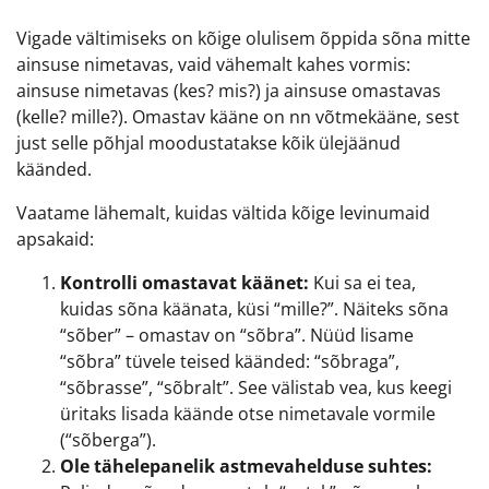
Vigade vältimiseks on kõige olulisem õppida sõna mitte
ainsuse nimetavas, vaid vähemalt kahes vormis:
ainsuse nimetavas (kes? mis?) ja ainsuse omastavas
(kelle? mille?). Omastav kääne on nn võtmekääne, sest
just selle põhjal moodustatakse kõik ülejäänud
käänded.
Vaatame lähemalt, kuidas vältida kõige levinumaid
apsakaid:
Kontrolli omastavat käänet:
Kui sa ei tea,
kuidas sõna käänata, küsi “mille?”. Näiteks sõna
“sõber” – omastav on “sõbra”. Nüüd lisame
“sõbra” tüvele teised käänded: “sõbraga”,
“sõbrasse”, “sõbralt”. See välistab vea, kus keegi
üritaks lisada käände otse nimetavale vormile
(“sõberga”).
Ole tähelepanelik astmevahelduse suhtes: