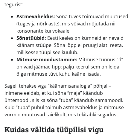
tegurist:
Astmevaheldus:
Sõna tüves toimuvad muutused
(tugev ja nõrk aste), mis võivad mõjutada nii
konsonante kui vokaale.
Sõnatüübid:
Eesti keeles on kümneid erinevaid
käänamistüüpe. Sõna lõpp ei pruugi alati reeta,
millisesse tüüpi see kuulub.
Mitmuse moodustamine:
Mitmuse tunnus “d”
on vaid jäämäe tipp; palju keerulisem on leida
õige mitmuse tüvi, kuhu kääne lisada.
Sageli tehakse viga “käänamisanalogia” põhjal –
inimene eeldab, et kui sõna “maja” käändub
ühtemoodi, siis ka sõna “tuba” käändub samamoodi.
Kuid “tuba” puhul toimub astmevaheldus ja mitmuse
vormid muutuvad täielikult, mis tekitabki segadust.
Kuidas vältida tüüpilisi vigu