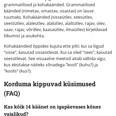
grammatilised ja kohakäänded. Grammatilised
käänded (nimetav, omastav, osastav) on lause
tuumaks. Kohakäänded (sisseütlev, seesütlev,
seestütlev, alaleütlev, alalütlev, alaltütlev, rajav, olev,
saav, rajav, võrdlev, kaasaütlev, ilmaütlev) kirjeldavad
liikumist ja asukohta.
Kohakäändeid õppides kujuta ette pilti: kui sa liigud
“sisse”, kasutad sisseütlevat. Kui sa oled “sees”, kasutad
seesütlevat. See visuaalne meetod aitab vältida vigu,
kus eksitakse näiteks sõnadega “kooli” (kuhu?) ja
“koolis” (kus?).
Korduma kippuvad küsimused
(FAQ)
Kas kõik 14 käänet on igapäevases kõnes
vajalikud?