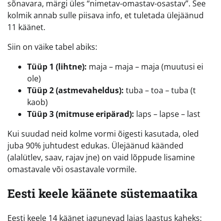
sõnavara, märgi üles “nimetav-omastav-osastav”. See
kolmik annab sulle piisava info, et tuletada ülejäänud
11 käänet.
Siin on väike tabel abiks:
Tüüp 1 (lihtne):
maja – maja – maja (muutusi ei
ole)
Tüüp 2 (astmevaheldus):
tuba – toa – tuba (t
kaob)
Tüüp 3 (mitmuse eripärad):
laps – lapse – last
Kui suudad neid kolme vormi õigesti kasutada, oled
juba 90% juhtudest edukas. Ülejäänud käänded
(alalütlev, saav, rajav jne) on vaid lõppude lisamine
omastavale või osastavale vormile.
Eesti keele käänete süstemaatika
Eesti keele 14 käänet jagunevad laias laastus kaheks: