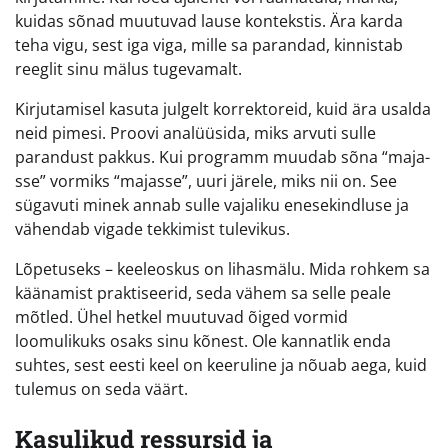
kuidas sõnad muutuvad lause kontekstis. Ära karda
teha vigu, sest iga viga, mille sa parandad, kinnistab
reeglit sinu mälus tugevamalt.
Kirjutamisel kasuta julgelt korrektoreid, kuid ära usalda
neid pimesi. Proovi analüüsida, miks arvuti sulle
parandust pakkus. Kui programm muudab sõna “maja-
sse” vormiks “majasse”, uuri järele, miks nii on. See
sügavuti minek annab sulle vajaliku enesekindluse ja
vähendab vigade tekkimist tulevikus.
Lõpetuseks – keeleoskus on lihasmälu. Mida rohkem sa
käänamist praktiseerid, seda vähem sa selle peale
mõtled. Ühel hetkel muutuvad õiged vormid
loomulikuks osaks sinu kõnest. Ole kannatlik enda
suhtes, sest eesti keel on keeruline ja nõuab aega, kuid
tulemus on seda väärt.
Kasulikud ressursid ja