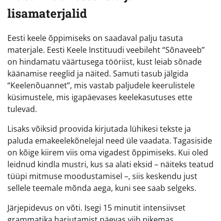
lisamaterjalid
Eesti keele õppimiseks on saadaval palju tasuta
materjale. Eesti Keele Instituudi veebileht “Sõnaveeb”
on hindamatu väärtusega tööriist, kust leiab sõnade
käänamise reeglid ja näited. Samuti tasub jälgida
“Keelenõuannet”, mis vastab paljudele keerulistele
küsimustele, mis igapäevases keelekasutuses ette
tulevad.
Lisaks võiksid proovida kirjutada lühikesi tekste ja
paluda emakeelekõnelejal need üle vaadata. Tagasiside
on kõige kiirem viis oma vigadest õppimiseks. Kui oled
leidnud kindla mustri, kus sa alati eksid – näiteks teatud
tüüpi mitmuse moodustamisel –, siis keskendu just
sellele teemale mõnda aega, kuni see saab selgeks.
Järjepidevus on võti. Isegi 15 minutit intensiivset
grammatika harjutamist päevas viib pikemas