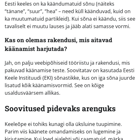
Eesti keeles on ka käändumatuid sõnu (näiteks
“tänane”, “suur”, “hea” – need küll käänduvad, kuid on
ka muutumatuid partikleid). Kui sõna ei käändu, siis see
tavaliselt ei muutu lauses ja jääb alati samasse vormi.
Kas on olemas rakendusi, mis aitavad
käänamist harjutada?
Jah, on palju veebipõhiseid tööriistu ja rakendusi, mis
pakuvad käänamise teste. Soovitatav on kasutada Eesti
Keele Instituudi (EKI) sõnastikke, kus on iga sõna juurde
lisatud kõik käänamisvormid. See on kõige
usaldusväärsem allikas.
Soovitused pidevaks arenguks
Keeleõpe ei tohiks kunagi olla üksluine tuupimine.
Parim viis käänete omandamiseks on lugemine ja
kirjutamine. Kui loed ajalehti või raamatuid, märka,