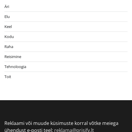
Äri
Elu
Keel
Kodu
Raha
Reisimine
Tehnoloogia
Toit
Reklaami või muude küsimuste korral võtke meiega
ühendust e-posti teel:
reklama@prisify.lt