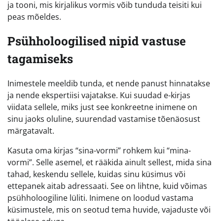
ja tooni, mis kirjalikus vormis võib tunduda teisiti kui
peas mõeldes.
Psühholoogilised nipid vastuse
tagamiseks
Inimestele meeldib tunda, et nende panust hinnatakse
ja nende ekspertiisi vajatakse. Kui suudad e-kirjas
viidata sellele, miks just see konkreetne inimene on
sinu jaoks oluline, suurendad vastamise tõenäosust
märgatavalt.
Kasuta oma kirjas “sina-vormi” rohkem kui “mina-
vormi”. Selle asemel, et rääkida ainult sellest, mida sina
tahad, keskendu sellele, kuidas sinu küsimus või
ettepanek aitab adressaati. See on lihtne, kuid võimas
psühholoogiline lüliti. Inimene on loodud vastama
küsimustele, mis on seotud tema huvide, vajaduste või