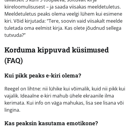
kiireloomulisusest – ja saada viisakas meeldetuletus.
Meeldetuletus peaks olema veelgi lühem kui esimene
kiri. Võid kirjutada: “Tere, soovin vaid viisakalt meelde
tuletada oma eelmist kirja. Kas olete jõudnud sellega
tutvuda?”
Korduma kippuvad küsimused
(FAQ)
Kui pikk peaks e-kiri olema?
Reegel on lihtne: nii lühike kui võimalik, kuid nii pikk kui
vajalik. Ideaalne e-kiri mahub ühele ekraanile ilma
kerimata. Kui info on väga mahukas, lisa see lisana või
lingina.
Kas peaksin kasutama emotikone?