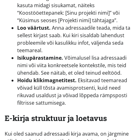
kasuta midagi sisukamat, näiteks
“Koostööettepanek: [Sinu projekti nimi]” või
“Küsimus seoses [Projekti nimi] tähtajaga”.
Loo väärtust.
Anna adressaadile teada, mida ta
sellest kirjast saab. Kui kiri sisaldab lahendust
probleemile või kasulikku infot, väljenda seda
teemareal.
Isikupärastamine.
Võimalusel lisa adressaadi
nimi või viita konkreetsele kontekstile, mis teid
ühendab. See näitab, et oled teinud eeltööd.
Hoidu klikimagnetitest.
Eksitavad teemaread
võivad küll tõsta avamisprotsenti, kuid need
rikuvad usaldust ja võivad lõppeda rämpsposti
filtrisse sattumisega.
E-kirja struktuur ja loetavus
Kui oled saanud adressaadi kirja avama, on järgmine