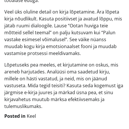
tööalase eduga.
Veel üks oluline detail on kirja lõpetamine. Ära lõpeta
kirja nõudlikult. Kasuta positiivset ja avatud lõppu, mis
jätab ruumi dialoogile. Lause “Ootan huviga teie
mõtteid sellel teemal” on palju kutsuvam kui “Palun
vastake esimesel võimalusel”. See väike nüanss
muudab kogu kirja emotsionaalset fooni ja muudab
vastamise protsessi meeldivamaks.
Lõpetuseks pea meeles, et kirjutamine on oskus, mis
areneb harjutades. Analüüsi oma saadetud kirju,
millele on hästi vastatud, ja neid, mis on jäänud
vastuseta. Mida tegid teisiti? Kasuta seda kogemust iga
järgmise e-kirja juures ja märkad üsna pea, et sinu
kirjavahetus muutub märksa efektiivsemaks ja
tulemuslikumaks.
Posted in
Keel