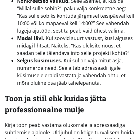
Konkreetsed valikud.
Selle asemel, et küsida
“Millal sulle sobib?”, paku välja konkreetne aeg:
“Kas sulle sobiks kohtuda järgmisel teisipäeval kell
10:00 või kolmapäeval kell 14:00?” See vähendab
lugeja ajutööd, sest ta peab vaid ühest valima.
Madal lävi.
Kui soovid suurt vastust, küsi alguses
midagi lihtsat. Näiteks: “Kas oleksite nõus, et
saadan teile täiendava info selle projekti kohta?”
Selgus küsimuses.
Kui sul on vaja mitut asja,
nummerda need. See aitab adressaadil igale
küsimusele eraldi vastata ja vähendab ohtu, et
mõni oluline osa jääb tähelepanuta.
Toon ja stiil ehk kuidas jätta
professionaalne mulje
Kirja toon peab vastama olukorrale ja adressaadiga
suhtlemise ajaloole. Üldjuhul on kõige turvalisem hoida