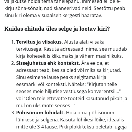
väljakutse hoida tema tähelepanu. Inimesed ei loe e-
kirju sõna-sõnalt, nad skaneerivad neid. Seetõttu peab
sinu kiri olema visuaalselt kergesti haaratav.
Kuidas ehitada üles selge ja loetav kiri?
Tervitus ja viisakus.
Alusta alati viisaka
tervitusega. Kasuta adressaadi nime, see muudab
kirja koheselt isiklikumaks ja vähem masinlikuks.
Sissejuhatus ehk kontekst.
Ära eelda, et
adressaat teab, kes sa oled või miks sa kirjutad.
Sinu esimene lause peaks selgitama kirja
eesmärki või konteksti. Näiteks: “Kirjutan teile
seoses meie hiljutise vestlusega konverentsil…”
või “Olen teie ettevõtte tooteid kasutanud pikalt ja
mul on üks mõte seoses…”
Põhisõnum lühidalt.
Hoia oma põhisõnum
lühikese ja selgena. Kasuta lühikesi lõike, ideaalis
mitte üle 3-4 lause. Pikk plokk teksti peletab lugeja