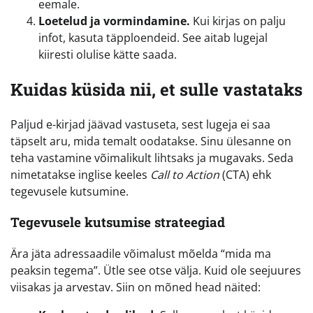
eemale.
Loetelud ja vormindamine.
Kui kirjas on palju
infot, kasuta täpploendeid. See aitab lugejal
kiiresti olulise kätte saada.
Kuidas küsida nii, et sulle vastataks
Paljud e-kirjad jäävad vastuseta, sest lugeja ei saa
täpselt aru, mida temalt oodatakse. Sinu ülesanne on
teha vastamine võimalikult lihtsaks ja mugavaks. Seda
nimetatakse inglise keeles
Call to Action
(CTA) ehk
tegevusele kutsumine.
Tegevusele kutsumise strateegiad
Ära jäta adressaadile võimalust mõelda “mida ma
peaksin tegema”. Ütle see otse välja. Kuid ole seejuures
viisakas ja arvestav. Siin on mõned head näited: