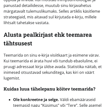
panustad detailidesse, muutub sinu kirjavahetus
märgatavalt tulemuslikumaks. Selles artiklis käsitleme
strateegiaid, mis aitavad sul kirjutada e-kirju, millele
lihtsalt tahetakse vastata.
Alusta pealkirjast ehk teemarea
tähtsusest
Teemarida on sinu e-kirja visiitkaart ja esimene värav.
Kui teemarida ei ärata huvi või tundub ebaoluline, ei
pruugi adressaat kirja üldse avada. Statistika näitab, et
inimesed otsustavad sekunditega, kas kiri on väärt
lugemist.
Kuidas luua tähelepanu köitev teemarida?
Ole konkreetne ja selge.
Väldi ebamääraseid
teemasid nagu “Küsimus” või “Tere”. Selle asemel