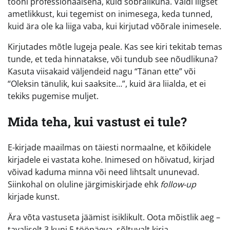
tooni professionaalsena, kuid sõbralikuna. Väldi liigset
ametlikkust, kui tegemist on inimesega, keda tunned,
kuid ära ole ka liiga vaba, kui kirjutad võõrale inimesele.
Kirjutades mõtle lugeja peale. Kas see kiri tekitab temas
tunde, et teda hinnatakse, või tundub see nõudlikuna?
Kasuta viisakaid väljendeid nagu “Tänan ette” või
“Oleksin tänulik, kui saaksite…”, kuid ära liialda, et ei
tekiks pugemise muljet.
Mida teha, kui vastust ei tule?
E-kirjade maailmas on täiesti normaalne, et kõikidele
kirjadele ei vastata kohe. Inimesed on hõivatud, kirjad
võivad kaduma minna või need lihtsalt ununevad.
Siinkohal on oluline järgimiskirjade ehk
follow-up
kirjade kunst.
Ära võta vastuseta jäämist isiklikult. Oota mõistlik aeg –
tavaliselt 3 kuni 5 tööpäeva, sõltuvalt kirja