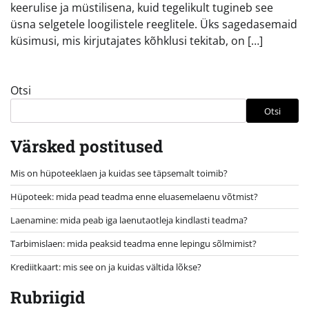
keerulise ja müstilisena, kuid tegelikult tugineb see
üsna selgetele loogilistele reeglitele. Üks sagedasemaid
küsimusi, mis kirjutajates kõhklusi tekitab, on […]
Otsi
Otsi
Värsked postitused
Mis on hüpoteeklaen ja kuidas see täpsemalt toimib?
Hüpoteek: mida pead teadma enne eluasemelaenu võtmist?
Laenamine: mida peab iga laenutaotleja kindlasti teadma?
Tarbimislaen: mida peaksid teadma enne lepingu sõlmimist?
Krediitkaart: mis see on ja kuidas vältida lõkse?
Rubriigid