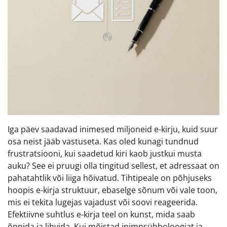
Iga päev saadavad inimesed miljoneid e-kirju, kuid suur
osa neist jääb vastuseta. Kas oled kunagi tundnud
frustratsiooni, kui saadetud kiri kaob justkui musta
auku? See ei pruugi olla tingitud sellest, et adressaat on
pahatahtlik või liiga hõivatud. Tihtipeale on põhjuseks
hoopis e-kirja struktuur, ebaselge sõnum või vale toon,
mis ei tekita lugejas vajadust või soovi reageerida.
Efektiivne suhtlus e-kirja teel on kunst, mida saab
õppida ja lihvida. Kui mõistad inimpsühholoogiat ja