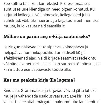
See sõltub täielikult kontekstist. Professionaalses
suhtluses uue kliendiga on need pigem kohatud. Kui
kirjutad kolleegile või inimesele, kellega oled juba
suhelnud, võib üks naerunägu kirja tooni pehmemaks
muuta, kuid kasuta neid säästlikult.
Milline on parim aeg e-kirja saatmiseks?
Uuringud näitavad, et teisipäeva, kolmapäeva ja
neljapäeva hommikupoolikud on üldiselt kõige
efektiivsemad ajad. Väldi kirjade saatmist reede õhtul
või nädalavahetusel, sest siis on suurem tõenäosus, et
kiri mattub esmaspäevaste tööde alla.
Kas ma peaksin kirja üle lugema?
Kindlasti. Grammatika- ja kirjavad võivad jätta lohaka
mulje ja vähendada usaldusväärsust. Loe kiri läbi
valjusti – see aitab märgata ebaloomulikke lauseehitusi