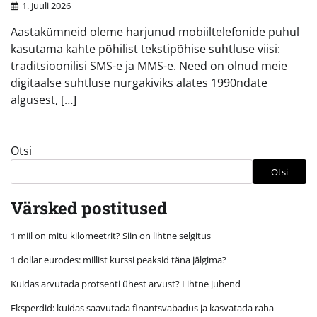
1. Juuli 2026
Aastakümneid oleme harjunud mobiiltelefonide puhul
kasutama kahte põhilist tekstipõhise suhtluse viisi:
traditsioonilisi SMS-e ja MMS-e. Need on olnud meie
digitaalse suhtluse nurgakiviks alates 1990ndate
algusest, […]
Otsi
Otsi
Värsked postitused
1 miil on mitu kilomeetrit? Siin on lihtne selgitus
1 dollar eurodes: millist kurssi peaksid täna jälgima?
Kuidas arvutada protsenti ühest arvust? Lihtne juhend
Eksperdid: kuidas saavutada finantsvabadus ja kasvatada raha