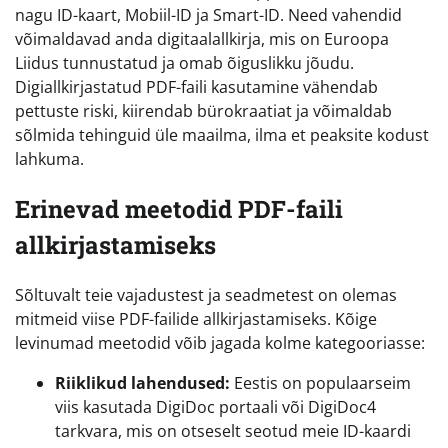
nagu ID-kaart, Mobiil-ID ja Smart-ID. Need vahendid
võimaldavad anda digitaalallkirja, mis on Euroopa
Liidus tunnustatud ja omab õiguslikku jõudu.
Digiallkirjastatud PDF-faili kasutamine vähendab
pettuste riski, kiirendab bürokraatiat ja võimaldab
sõlmida tehinguid üle maailma, ilma et peaksite kodust
lahkuma.
Erinevad meetodid PDF-faili
allkirjastamiseks
Sõltuvalt teie vajadustest ja seadmetest on olemas
mitmeid viise PDF-failide allkirjastamiseks. Kõige
levinumad meetodid võib jagada kolme kategooriasse:
Riiklikud lahendused:
Eestis on populaarseim
viis kasutada DigiDoc portaali või DigiDoc4
tarkvara, mis on otseselt seotud meie ID-kaardi