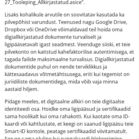
27_Tooleping_Allkirjastatud.asice”.
Lisaks kohalikule arvutile on soovitatav kasutada ka
pilvepõhist varundust. Teenused nagu Google Drive,
Dropbox või OneDrive võimaldavad teil hoida oma
digiallkirjastatud dokumente turvaliselt ja
ligipääsetavalt igast seadmest. Veenduge siiski, et teie
pilvekonto on kaitstud kahefaktorilise autentimisega, et
tagada failide maksimaalne turvalisus. Digiallkirjastatud
dokumentide puhul on nende terviklikkus ja
kättesaadavus võtmetähtsusega, eriti kui tegemist on
juriidiliste dokumentidega, mida võib vaja minna
aastaid hiljem.
Pidage meeles, et digitaalne allkiri on teie digitaalse
identiteedi osa. Hoidke oma ligipääsud ja sertifikaadid
sama hoolikalt kui oma rahakotti. Kui kaotate oma ID-
kaardi või kahtlustate, et keegi on saanud ligipääsu teie
Smart-ID kontole, peatage sertifikaadid viivitamatult.
See on sama oluline kui pangakaardi blokeerimine.