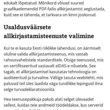
edukalt lõpetatud. Mõnikord võivad suured
graafikaelemendid PDF-failis allkirjastamist aeglustada,
kuid see ei tähenda, et tarkvara on kinni jooksnud.
Usaldusväärsete
allkirjastamisteenuste valimine
Kui te ei kasuta Eesti riiklikke lahendusi, on äärmiselt
oluline valida allkirjastamisteenus, mis vastab
rahvusvahelistele standarditele. Otsige teenuseid, mis
on sertifitseeritud vastavalt eIDAS-e nõuetele. See
tagab, et allkirjastamisel kasutatav tehnoloogia on
auditeeritud ja turvaline. Vältige tasuta veebilehti, mis
paluvad teil üles laadida väga tundlikke lepinguid ilma
selge turvadeklaratsioonita.
Hea teenusepakkuja pakub alati selget ülevaadet
sellest, kuidas teie andmeid töödeldakse, kus serverid