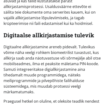
asuvad ja kas failid kustutatakse pärast
allkirjastamisprotsessi. Usaldusväärne ettevõte ei
säilita teie dokumente oma serverites kauem, kui on
vajalik allkirjastamise lõpuleviimiseks, ja tagab
krüpteerimise nii faili edastamisel kui ka hoidmisel.
Digitaalse allkirjastamise tulevik
Digitaalne allkirjastamine areneb pidevalt. Tulevikus
võime näha veelgi rohkem biomeetrilist tuvastust, kus
allkirja saab anda näotuvastuse või sõrmejälje abil otse
mobiilseadmes, ilma et peaksite mäletama PIN-koode.
Samuti integreeritakse digiallkirjastamine aina
tihedamalt muude programmidega, näiteks
meiliprogrammide ja pilvepõhiste failihalduse
süsteemidega, mis muudab protsessi veelgi
märkamatumaks.
Praegusel hetkel on oluline, et oleksite teadlik nendest