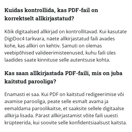
Kuidas kontrollida, kas PDF-fail on
korrektselt allkirjastatud?
Kõik digitaalsed allkirjad on kontrollitavad. Kui kasutate
DigiDoc4 tarkvara, näete allkirjastatud faili avades
kohe, kas allkiri on kehtiv. Samuti on olemas
veebipõhised valideerimisteenused, kuhu faili üles
laadides saate kinnituse selle autentsuse kohta.
Kas saan allkirjastada PDF-faili, mis on juba
kaitstud parooliga?
Enamasti ei saa. Kui PDF on kaitstud redigeerimise või
avamise parooliga, peate selle esmalt avama ja
eemaldama paroolikaitse, et saaksite sellele digitaalse
allkirja lisada. Pärast allkirjastamist võite faili uuesti
krüpteerida, kui soovite selle konfidentsiaalsust kaitsta.