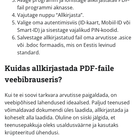
Avage programm ja lohistage allkirjastatav PDF-
fail programmi aknasse.
Vajutage nuppu “Allkirjasta”.
Valige oma autentimisviis (ID-kaart, Mobiil-ID või
Smart-ID) ja sisestage vajalikud PIN-koodid.
Salvestage allkirjastatud fail oma arvutisse .asice
või .bdoc formaadis, mis on Eestis levinud
standard.
Kuidas allkirjastada PDF-faile
veebibrauseris?
Kui te ei soovi tarkvara arvutisse paigaldada, on
veebipõhised lahendused ideaalsed. Paljud teenused
võimaldavad dokumendi üles laadida, allkirjastada ja
koheselt alla laadida. Oluline on siiski jälgida, et
teenusepakkuja oleks usaldusväärne ja kasutaks
krüpteeritud ühendusi.