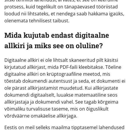
protsess, kuid tegelikult on tänapäevased tööriistad
loodud nii lihtsateks, et nendega saab hakkama igaüks,
olenemata tehnilisest taibust.
Mida kujutab endast digitaalne
allkiri ja miks see on oluline?
Digitaalne allkiri ei ole lihtsalt skaneeritud pilt käsitsi
kirjutatud allkirjast, mida PDF-faili kleebitakse. Tõeline
digitaalne allkiri on krüptograafiline meetod, mis
tõestab dokumendi autentsust ja seda, et dokumenti ei
ole pärast allkirjastamist muudetud. Kui allkirjastate
dokumendi digitaalselt, luuakse matemaatiline seos
allkirjastaja ja dokumendi vahel. See tagab kõrgeima
võimaliku turvalisuse taseme, mis on õiguslikult
võrdväärne omakäelise allkirjaga.
Eestis on meil selleks maailma tipptasemel lahendused