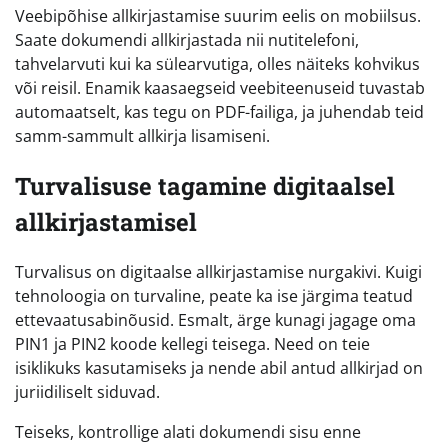
Veebipõhise allkirjastamise suurim eelis on mobiilsus.
Saate dokumendi allkirjastada nii nutitelefoni,
tahvelarvuti kui ka sülearvutiga, olles näiteks kohvikus
või reisil. Enamik kaasaegseid veebiteenuseid tuvastab
automaatselt, kas tegu on PDF-failiga, ja juhendab teid
samm-sammult allkirja lisamiseni.
Turvalisuse tagamine digitaalsel
allkirjastamisel
Turvalisus on digitaalse allkirjastamise nurgakivi. Kuigi
tehnoloogia on turvaline, peate ka ise järgima teatud
ettevaatusabinõusid. Esmalt, ärge kunagi jagage oma
PIN1 ja PIN2 koode kellegi teisega. Need on teie
isiklikuks kasutamiseks ja nende abil antud allkirjad on
juriidiliselt siduvad.
Teiseks, kontrollige alati dokumendi sisu enne