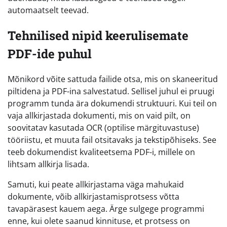
automaatselt teevad.
Tehnilised nipid keerulisemate
PDF-ide puhul
Mõnikord võite sattuda failide otsa, mis on skaneeritud
piltidena ja PDF-ina salvestatud. Sellisel juhul ei pruugi
programm tunda ära dokumendi struktuuri. Kui teil on
vaja allkirjastada dokumenti, mis on vaid pilt, on
soovitatav kasutada OCR (optilise märgituvastuse)
tööriistu, et muuta fail otsitavaks ja tekstipõhiseks. See
teeb dokumendist kvaliteetsema PDF-i, millele on
lihtsam allkirja lisada.
Samuti, kui peate allkirjastama väga mahukaid
dokumente, võib allkirjastamisprotsess võtta
tavapärasest kauem aega. Ärge sulgege programmi
enne, kui olete saanud kinnituse, et protsess on