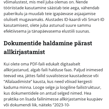
võimalustest, mis meil juba olemas on. Nende
tööriistade kasutamine säästab teie aega, vähendab
paberikulu ja muudab teie igapäevase asjaajamise
oluliselt mugavamaks. Alustades ID-kaardi või Smart-ID
kasutamisest, olete juba astunud suure sammu
efektiivsema ja tänapäevasema elustiili suunas.
Dokumentide haldamine pärast
allkirjastamist
Kui olete oma PDF-faili edukalt digitaalselt
allkirjastanud, algab faili halduse faas. Paljud inimesed
teevad vea, jättes failid suvalistesse kaustadesse või
“Allalaadimiste” kausta, kus need võivad kergesti
kaduma minna. Looge selge ja loogiline failistruktuur,
kus dokumentidele on antud selged nimed. Hea
praktika on lisada failinimesse allkirjastamise kuupäev
või dokumendi liik, näiteks “2023-10-