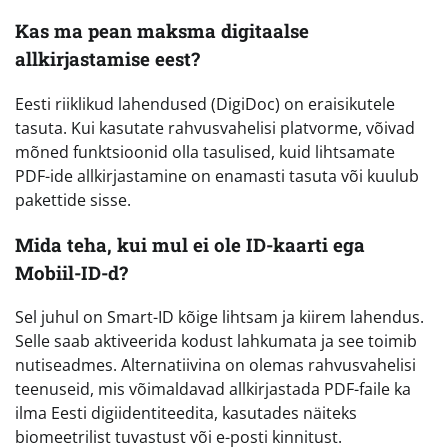
Kas ma pean maksma digitaalse
allkirjastamise eest?
Eesti riiklikud lahendused (DigiDoc) on eraisikutele
tasuta. Kui kasutate rahvusvahelisi platvorme, võivad
mõned funktsioonid olla tasulised, kuid lihtsamate
PDF-ide allkirjastamine on enamasti tasuta või kuulub
pakettide sisse.
Mida teha, kui mul ei ole ID-kaarti ega
Mobiil-ID-d?
Sel juhul on Smart-ID kõige lihtsam ja kiirem lahendus.
Selle saab aktiveerida kodust lahkumata ja see toimib
nutiseadmes. Alternatiivina on olemas rahvusvahelisi
teenuseid, mis võimaldavad allkirjastada PDF-faile ka
ilma Eesti digiidentiteedita, kasutades näiteks
biomeetrilist tuvastust või e-posti kinnitust.