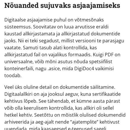
Nõuanded sujuvaks asjaajamiseks
Digitaalse asjaajamise puhul on võtmesõnaks
süsteemsus. Soovitatav on luua arvutisse eraldi
kaustad allkirjastamata ja allkirjastatud dokumentide
jaoks. Nii ei teki segadust, millist versiooni te parasjagu
vaatate. Samuti tasub alati kontrollida, kas
allkirjastatud fail on vajalikus formaadis. Kuigi PDF on
universaalne, võib mõni asutus nõuda spetsiifilist
konteinerfaili, nagu .asice, mida DigiDoc4 vaikimisi
toodab.
Veel üks oluline detail on dokumentide säilitamine.
Digitaalallkiri on aja jooksul aeguv, kuna sertifikaatide
kehtivus lõpeb. See tähendab, et kümne aasta pärast
võib olla keerulisem kontrollida, kas allkiri oli sellel
hetkel kehtiv. Seetõttu on mõistlik olulised dokumendid
arhiveerida ja aeg-ajalt nende “ajatemplite” kehtivust
uuendada, mida kaasaegsed e-teenused sageli