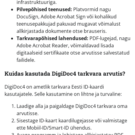
infrastruktuuriga.
Pilvepõhised teenused:
Platvormid nagu
DocuSign, Adobe Acrobat Sign või kohalikud
teenusepakkujad pakuvad mugavat võimalust
allkirjastada dokumente otse brauseris.
Tarkvarapõhised lahendused:
PDF-lugejad, nagu
Adobe Acrobat Reader, võimaldavad lisada
digitaalseid sertifikaate otse arvutisse salvestatud
failidele.
Kuidas kasutada DigiDoc4 tarkvara arvutis?
DigiDoc4 on ametlik tarkvara Eesti ID-kaardi
kasutajatele. Selle kasutamine on lihtne ja turvaline:
Laadige alla ja paigaldage DigiDoc4 tarkvara oma
arvutisse.
Sisestage ID-kaart kaardilugejasse või valmistage
ette Mobiil-ID/Smart-ID ühendus.