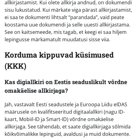
allkirjastamist. Kui olete allkirja andnud, on dokumendi
sisu lukustatud. Kui märkate viga pärast allkirjastamist,
ei saa te dokumenti lihtsalt “parandada”, vaid peate
koostama uue dokumendi ja selle uuesti allkirjastama.
See on kaitsemeede, mis tagab, et keegi ei saa hiljem
lepingusse märkamatult muudatusi sisse viia.
Korduma kippuvad küsimused
(KKK)
Kas digiallkiri on Eestis seaduslikult võrdne
omakäelise allkirjaga?
Jah, vastavalt Eesti seadustele ja Euroopa Liidu eIDAS
määrusele on kvalifitseeritud digitaalallkiri (nagu ID-
kaart, Mobiil-ID ja Smart-ID) võrdne omakäelise
allkirjaga. See tähendab, et saate digiallkirjaga sõlmida
kõikvõimalikke lepinguid, avaldusi ja muid dokumente.