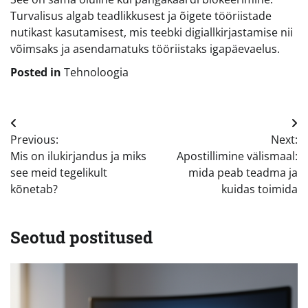
Turvalisus algab teadlikkusest ja õigete tööriistade
nutikast kasutamisest, mis teebki digiallkirjastamise nii
võimsaks ja asendamatuks tööriistaks igapäevaelus.
Posted in
Tehnoloogia
Navigeerimine
Previous:
Next:
Mis on ilukirjandus ja miks
Apostillimine välismaal:
see meid tegelikult
mida peab teadma ja
kõnetab?
kuidas toimida
Seotud postitused