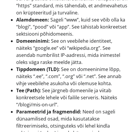
“https” standard, mis tähendab, et andmevahetus
on krüpteeritud ja turvaline.
Alamdomeen:
Sageli “www”, kuid see võib olla ka
“blogi”, “pood” või “app”. See tähistab konkreetset
sektsiooni põhidomeenis.
Domeeninimi:
See on veebilehe identiteet,
näiteks “google.ee” või “wikipedia.org”. See
asendab numbrilist IP-aadressi, mida inimestel
oleks väga raske meelde jätta.
Tippdomeen (TLD):
See on domeeninime lõpp,
näiteks “.ee”, “.com”, “.org” või “.net”. See annab
vihje veebilehe asukoha või olemuse kohta.
Tee (Path):
See järgneb domeenile ja viitab
konkreetsele lehele või failile serveris. Näiteks
“/blogi/mis-on-url”.
Parameetrid ja fragmendid:
Need on sageli
dünaamilised osad, mida kasutatakse
filtreerimiseks, otsinguteks või lehel kindla