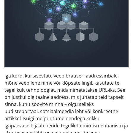
Iga kord, kui sisestate veebibrauseri aadressiribale
mõne veebilehe nime või klõpsate lingil, kasutate te
tegelikult tehnoloogiat, mida nimetatakse URL-iks. See
on justkui digitaalne aadress, mis juhatab teid täpselt
sinna, kuhu soovite minna – olgu selleks
uudisteportaal, sotsiaalmeedia leht või konkreetne
artikkel. Kuigi me puutume nendega kokku
igapäevaselt, jääb nende tegelik toimimismehhanism ja
strateegiline tähtsus paljudele meist sageli