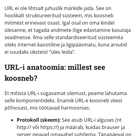
URL ei ole lihtsalt juhuslik märkide jada. See on
hoolikalt struktureeritud süsteem, mis koosneb
mitmest erinevast osast. Igal osal on oma kindel
ülesanne, et tagada andmete õige edastamine kasutaja
seadmesse. Ilma selle standardiseeritud süsteemita
oleks internet kaootiline ja ligipääsmatu, kuna arvutid
ei suudaks üksteist “üles leida”.
URL-i anatoomia: millest see
koosneb?
Et mõista URL-i sügavamat olemust, peame lahutama
selle komponentideks. Enamik URL-e koosneb viiest
põhiosast, mis töötavad harmoonias:
Protokoll (skeem):
See asub URL-i alguses (nt
http:// või https://) ja määrab, kuidas brauser ja
server peavad omavahel suhtlema. Tänapäeval on