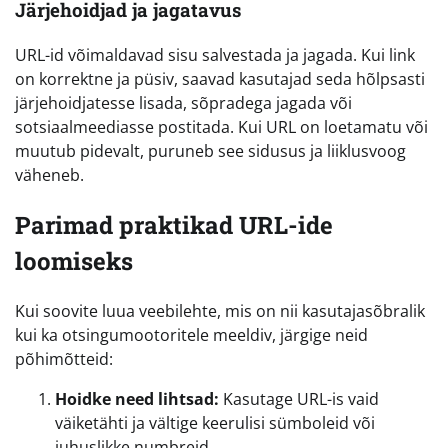
Järjehoidjad ja jagatavus
URL-id võimaldavad sisu salvestada ja jagada. Kui link
on korrektne ja püsiv, saavad kasutajad seda hõlpsasti
järjehoidjatesse lisada, sõpradega jagada või
sotsiaalmeediasse postitada. Kui URL on loetamatu või
muutub pidevalt, puruneb see sidusus ja liiklusvoog
väheneb.
Parimad praktikad URL-ide
loomiseks
Kui soovite luua veebilehte, mis on nii kasutajasõbralik
kui ka otsingumootoritele meeldiv, järgige neid
põhimõtteid:
Hoidke need lihtsad:
Kasutage URL-is vaid
väiketähti ja vältige keerulisi sümboleid või
juhuslikke numbreid.