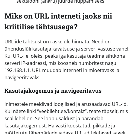
sektsiooni (ankru) juurde hüppamiseks.
Miks on URL interneti jaoks nii
kriitilise tähtsusega?
URL-ide tähtsust on raske üle hinnata. Need on
ühenduslüli kasutaja kavatsuse ja serveri vastuse vahel.
Kui URL-i ei oleks, peaks iga kasutaja teadma sihtkoha
serveri IP-aadressi, mis koosneb numbritest nagu
192.168.1.1. URL muudab interneti inimloetavaks ja
navigeeritavaks.
Kasutajakogemus ja navigeeritavus
Inimestele meeldivad loogilised ja arusaadavad URL-id.
Kui näete linki “veebileht.ee/kontakt”, teate täpselt, mis
seal lehel on. See loob usaldust ja parandab
kasutajakogemust. Halvasti koostatud, pikkade ja
mõttetute tähemärkide jadaga URL-id tekitavad sageli