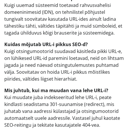
Kuigi uuemad süsteemid toetavad rahvusvahelisi
domeeninimesid (IDN), on tehnilistel põhjustel
tungivalt soovitatav kasutada URL-ides ainult ladina
tähestiku tähti, vältides täpitähti ja muid sümboleid, et
tagada ühilduvus kõigi brauserite ja süsteemidega.
Kuidas mõjutab URL-i pikkus SEO-d?
Kuigi otsingumootorid suudavad käsitleda pikki URL-e,
on lühikesed URL-id paremini loetavad, neid on lihtsam
jagada ja need näevad otsingutulemustes puhtamad
välja. Soovitatav on hoida URL-i pikkus mõistlikes
piirides, vältides liigset hierarhiat.
Mis juhtub, kui ma muudan vana lehe URL-i?
Kui muudate juba indekseeritud lehe URL-i, peate
kindlasti seadistama 301-suunamise (redirect), mis
juhatab vana aadressi külastajad ja otsingumootorid
automaatselt uuele aadressile. Vastasel juhul kaotate
SEO-reitingu ja tekitate kasutajatele 404-vea.