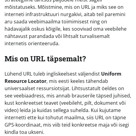
mõistatuseks. Mõistmine, mis on URL ja miks see on
interneti infrastruktuuri nurgakivi, aitab teil paremini
aru saada veebimaailma toimimisest ning on
hädavajalik oskus kõigile, kes soovivad oma veebilehe
nähtavust parandada või lihtsalt turvalisemalt
internetis orienteeruda.
Mis on URL täpsemalt?
Lühend URL tuleb ingliskeelsest väljendist
Uniform
Resource Locator
, mis eesti keeles tähendab
universaalset ressursiotsijat. Lihtsustatult öeldes on
see veebiaadress, mis annab brauserile täpsed juhised,
kust konkreetset teavet (veebileht, pilt, dokument või
video) leida ja kuidas sellega suhelda. Kui kujutame
internetti ette kui tohutut maailma, siis URL on täpne
GPS-koordinaat, mis viib teid konkreetse maja või isegi
kindla toa ukseni.