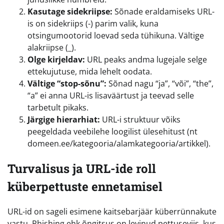
Kasutage sidekriipse:
Sõnade eraldamiseks URL-
is on sidekriips (-) parim valik, kuna
otsingumootorid loevad seda tühikuna. Vältige
alakriipse (_).
Olge kirjeldav:
URL peaks andma lugejale selge
ettekujutuse, mida lehelt oodata.
Vältige “stop-sõnu”:
Sõnad nagu “ja”, “või”, “the”,
“a” ei anna URL-is lisaväärtust ja teevad selle
tarbetult pikaks.
Järgige hierarhiat:
URL-i struktuur võiks
peegeldada veebilehe loogilist ülesehitust (nt
domeen.ee/kategooria/alamkategooria/artikkel).
Turvalisus ja URL-ide roll
küberpettuste ennetamisel
URL-id on sageli esimene kaitsebarjäär küberrünnakute
vastu. Phishing ehk õngitsus on levinud pettuseviis, kus