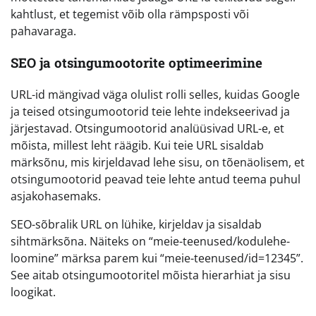
kahtlust, et tegemist võib olla rämpsposti või
pahavaraga.
SEO ja otsingumootorite optimeerimine
URL-id mängivad väga olulist rolli selles, kuidas Google
ja teised otsingumootorid teie lehte indekseerivad ja
järjestavad. Otsingumootorid analüüsivad URL-e, et
mõista, millest leht räägib. Kui teie URL sisaldab
märksõnu, mis kirjeldavad lehe sisu, on tõenäolisem, et
otsingumootorid peavad teie lehte antud teema puhul
asjakohasemaks.
SEO-sõbralik URL on lühike, kirjeldav ja sisaldab
sihtmärksõna. Näiteks on “meie-teenused/kodulehe-
loomine” märksa parem kui “meie-teenused/id=12345”.
See aitab otsingumootoritel mõista hierarhiat ja sisu
loogikat.