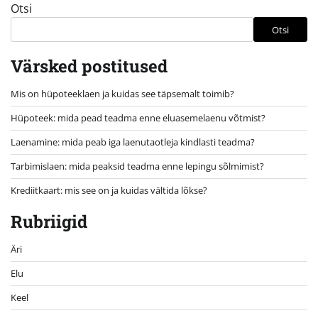
Otsi
Otsi
Värsked postitused
Mis on hüpoteeklaen ja kuidas see täpsemalt toimib?
Hüpoteek: mida pead teadma enne eluasemelaenu võtmist?
Laenamine: mida peab iga laenutaotleja kindlasti teadma?
Tarbimislaen: mida peaksid teadma enne lepingu sõlmimist?
Krediitkaart: mis see on ja kuidas vältida lõkse?
Rubriigid
Äri
Elu
Keel