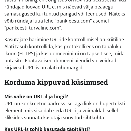
ründajad loovad URL-e, mis näevad välja peaaegu
samasugused kui tuntud pangad või teenused. Näiteks
võib ründaja luua lehe “pank-eesti.com” asemel
“pankeesti-turvaline.com”.
Kasutajate harimine URL-ide kontrollimisel on kriitiline.
Alati tasub kontrollida, kas protokolli ees on tabaluku
ikoon (HTTPS) ja kas domeeninimi on täpselt see, mida
ootasite. Ebatavalised domeenilaiendid või veidrad
kirjavead URL-is on alati ohumärgid.
Korduma kippuvad küsimused
Mis vahe on URL-il ja lingil?
URL on konkreetne aadress ise, aga link on hüperteksti
element, mis sisaldab seda URL-i ja võimaldab sellel
klikkides suunata kasutaja soovitud sihtkohta.
Kas URL-is tohib kasutada täpitähti?