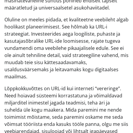
masinatevaheline suhtlus põhineb endiselt täpselt
määratletud ja universaalsetel asukohaviitadel.
Oluline on meeles pidada, et kvaliteetne veebileht algab
hoolikast planeerimisest. See hõlmab ka URL-i
strateegiat. Investeerides aega loogiliste, puhaste ja
kasutajasõbralike URL-ide loomisesse, rajate tugeva
vundamendi oma veebilehe pikaajalisele edule. See ei
ole ainult tehniline detail, vaid strateegiline vahend, mis
muudab teie sisu kättesaadavamaks,
usaldusväärsemaks ja leitavamaks kogu digitaalses
maailmas.
Lõppkokkuvõttes on URL-id kui interneti “vereringe”.
Need hoiavad süsteemi korrastatuna ja võimaldavad
miljarditel inimestel jagada teadmisi, teha äri ja
suhelda üle kogu maakera. Mida paremini me nende
toimimist mõistame, seda paremini oskame me seda
võimsat tööriista enda kasuks tööle panna, olgu me siis
veebiarendajad, sisuloojad või lihtsalt igapäevased