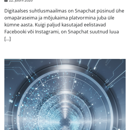
22. Juuni 2026
Digitaalses suhtlusmaailmas on Snapchat püsinud ühe
omapäraseima ja mõjukaima platvormina juba üle
kümne aasta. Kuigi paljud kasutajad eelistavad
Facebooki või Instagrami, on Snapchat suutnud luua
[…]