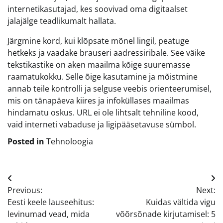
internetikasutajad, kes soovivad oma digitaalset
jalajälge teadlikumalt hallata.
Järgmine kord, kui klõpsate mõnel lingil, peatuge
hetkeks ja vaadake brauseri aadressiribale. See väike
tekstikastike on aken maailma kõige suuremasse
raamatukokku. Selle õige kasutamine ja mõistmine
annab teile kontrolli ja selguse veebis orienteerumisel,
mis on tänapäeva kiires ja infoküllases maailmas
hindamatu oskus. URL ei ole lihtsalt tehniline kood,
vaid interneti vabaduse ja ligipääsetavuse sümbol.
Posted in
Tehnoloogia
Navigeerimine
Previous:
Next:
Eesti keele lauseehitus:
Kuidas vältida vigu
levinumad vead, mida
võõrsõnade kirjutamisel: 5