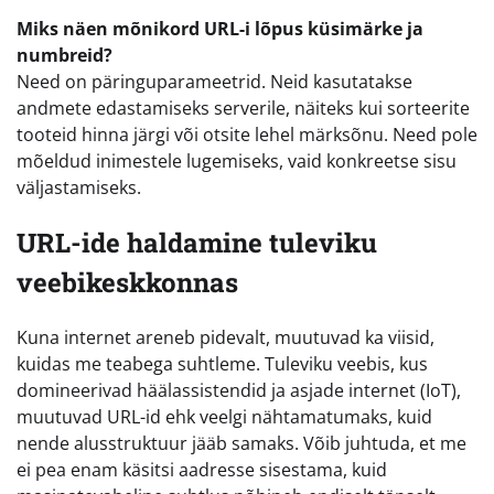
Miks näen mõnikord URL-i lõpus küsimärke ja
numbreid?
Need on päringuparameetrid. Neid kasutatakse
andmete edastamiseks serverile, näiteks kui sorteerite
tooteid hinna järgi või otsite lehel märksõnu. Need pole
mõeldud inimestele lugemiseks, vaid konkreetse sisu
väljastamiseks.
URL-ide haldamine tuleviku
veebikeskkonnas
Kuna internet areneb pidevalt, muutuvad ka viisid,
kuidas me teabega suhtleme. Tuleviku veebis, kus
domineerivad häälassistendid ja asjade internet (IoT),
muutuvad URL-id ehk veelgi nähtamatumaks, kuid
nende alusstruktuur jääb samaks. Võib juhtuda, et me
ei pea enam käsitsi aadresse sisestama, kuid