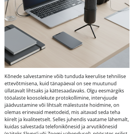
Kõnede salvestamine võib tunduda keerulise tehnilise
ettevõtmisena, kuid tänapäeval on see muutunud
üllatavalt lihtsaks ja kättesaadavaks. Olgu eesmärgiks
tööalaste koosolekute protokollimine, intervjuude
jäädvustamine või lihtsalt mälestuste hoidmine, on
olemas erinevaid meetodeid, mis aitavad seda teha
kiirelt ja kvaliteetselt. Selles juhendis vaatame lähemalt,
kuidas salvestada telefonikõnesid ja arvutikõnesid
(näiteks Skype’i või Zoomi vahendusel), pöörates erilist