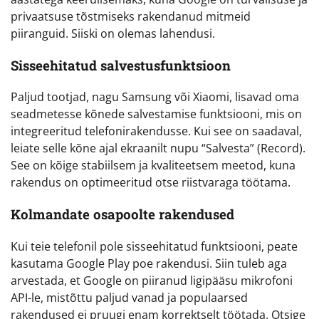
privaatsuse tõstmiseks rakendanud mitmeid
piiranguid. Siiski on olemas lahendusi.
Sisseehitatud salvestusfunktsioon
Paljud tootjad, nagu Samsung või Xiaomi, lisavad oma
seadmetesse kõnede salvestamise funktsiooni, mis on
integreeritud telefonirakendusse. Kui see on saadaval,
leiate selle kõne ajal ekraanilt nupu “Salvesta” (Record).
See on kõige stabiilsem ja kvaliteetsem meetod, kuna
rakendus on optimeeritud otse riistvaraga töötama.
Kolmandate osapoolte rakendused
Kui teie telefonil pole sisseehitatud funktsiooni, peate
kasutama Google Play poe rakendusi. Siin tuleb aga
arvestada, et Google on piiranud ligipääsu mikrofoni
API-le, mistõttu paljud vanad ja populaarsed
rakendused ei pruugi enam korrektselt töötada. Otsige