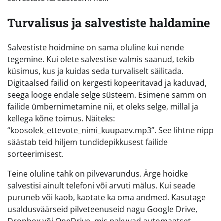
Turvalisus ja salvestiste haldamine
Salvestiste hoidmine on sama oluline kui nende
tegemine. Kui olete salvestise valmis saanud, tekib
küsimus, kus ja kuidas seda turvaliselt säilitada.
Digitaalsed failid on kergesti kopeeritavad ja kaduvad,
seega looge endale selge süsteem. Esimene samm on
failide ümbernimetamine nii, et oleks selge, millal ja
kellega kõne toimus. Näiteks:
“koosolek_ettevote_nimi_kuupaev.mp3”. See lihtne nipp
säästab teid hiljem tundidepikkusest failide
sorteerimisest.
Teine oluline tahk on pilvevarundus. Ärge hoidke
salvestisi ainult telefoni või arvuti mälus. Kui seade
puruneb või kaob, kaotate ka oma andmed. Kasutage
usaldusväärseid pilveteenuseid nagu Google Drive,
Dropbox või OneDrive, mis pakuvad automaatset