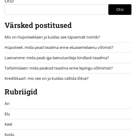
Otsi
Otsi
Värsked postitused
Mis on hüpoteeklaen ja kuidas see täpsemalt toimib?
Hüpoteek: mida pead teadma enne eluasemelaenu võtmist?
Laenamine: mida peab iga laenutaotleja kindlasti teadma?
Tarbimislaen: mida peaksid teadma enne lepingu sõlmimist?
Krediitkaart: mis see on ja kuidas vältida lõkse?
Rubriigid
Äri
Elu
Keel
Kodu