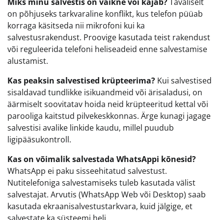
Miks minu salvestis on vaikne või kajab?
Tavaliselt
on põhjuseks tarkvaraline konflikt, kus telefon püüab
korraga käsitseda nii mikrofoni kui ka
salvestusrakendust. Proovige kasutada teist rakendust
või reguleerida telefoni heliseadeid enne salvestamise
alustamist.
Kas peaksin salvestised krüpteerima?
Kui salvestised
sisaldavad tundlikke isikuandmeid või ärisaladusi, on
äärmiselt soovitatav hoida neid krüpteeritud kettal või
parooliga kaitstud pilvekeskkonnas. Ärge kunagi jagage
salvestisi avalike linkide kaudu, millel puudub
ligipääsukontroll.
Kas on võimalik salvestada WhatsAppi kõnesid?
WhatsApp ei paku sisseehitatud salvestust.
Nutitelefoniga salvestamiseks tuleb kasutada välist
salvestajat. Arvutis (WhatsApp Web või Desktop) saab
kasutada ekraanisalvestustarkvara, kuid jälgige, et
salvestate ka süsteemi heli.