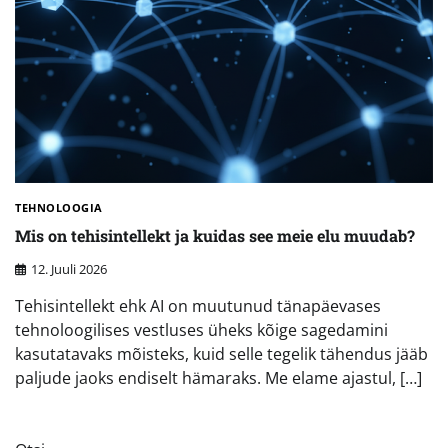
TEHNOLOOGIA
Mis on tehisintellekt ja kuidas see meie elu muudab?
12. Juuli 2026
Tehisintellekt ehk AI on muutunud tänapäevases
tehnoloogilises vestluses üheks kõige sagedamini
kasutatavaks mõisteks, kuid selle tegelik tähendus jääb
paljude jaoks endiselt hämaraks. Me elame ajastul, […]