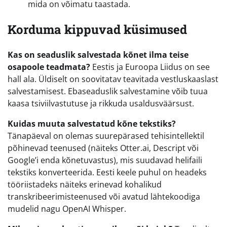
mida on võimatu taastada.
Korduma kippuvad küsimused
Kas on seaduslik salvestada kõnet ilma teise
osapoole teadmata?
Eestis ja Euroopa Liidus on see
hall ala. Üldiselt on soovitatav teavitada vestluskaaslast
salvestamisest. Ebaseaduslik salvestamine võib tuua
kaasa tsiviilvastutuse ja rikkuda usaldusväärsust.
Kuidas muuta salvestatud kõne tekstiks?
Tänapäeval on olemas suurepärased tehisintellektil
põhinevad teenused (näiteks Otter.ai, Descript või
Google’i enda kõnetuvastus), mis suudavad helifaili
tekstiks konverteerida. Eesti keele puhul on headeks
tööriistadeks näiteks erinevad kohalikud
transkribeerimisteenused või avatud lähtekoodiga
mudelid nagu OpenAI Whisper.