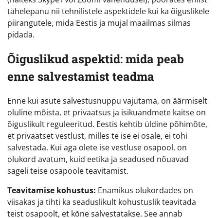
tähelepanu nii tehnilistele aspektidele kui ka õiguslikele
piirangutele, mida Eestis ja mujal maailmas silmas
pidada.
Õiguslikud aspektid: mida peab
enne salvestamist teadma
Enne kui asute salvestusnuppu vajutama, on äärmiselt
oluline mõista, et privaatsus ja isikuandmete kaitse on
õiguslikult reguleeritud. Eestis kehtib üldine põhimõte,
et privaatset vestlust, milles te ise ei osale, ei tohi
salvestada. Kui aga olete ise vestluse osapool, on
olukord avatum, kuid eetika ja seadused nõuavad
sageli teise osapoole teavitamist.
Teavitamise kohustus:
Enamikus olukordades on
viisakas ja tihti ka seaduslikult kohustuslik teavitada
teist osapoolt, et kõne salvestatakse. See annab