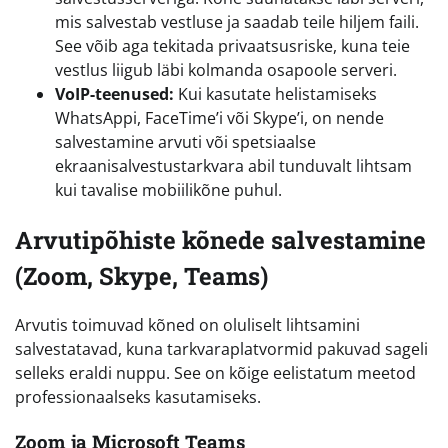
mis salvestab vestluse ja saadab teile hiljem faili.
See võib aga tekitada privaatsusriske, kuna teie
vestlus liigub läbi kolmanda osapoole serveri.
VoIP-teenused:
Kui kasutate helistamiseks
WhatsAppi, FaceTime’i või Skype’i, on nende
salvestamine arvuti või spetsiaalse
ekraanisalvestustarkvara abil tunduvalt lihtsam
kui tavalise mobiilikõne puhul.
Arvutipõhiste kõnede salvestamine
(Zoom, Skype, Teams)
Arvutis toimuvad kõned on oluliselt lihtsamini
salvestatavad, kuna tarkvaraplatvormid pakuvad sageli
selleks eraldi nuppu. See on kõige eelistatum meetod
professionaalseks kasutamiseks.
Zoom ja Microsoft Teams