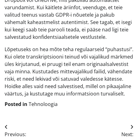
varundamist. Kui käitlete äriinfot, veenduge, et teie
valitud teenus vastab GDPR-i nõuetele ja pakub
vähemalt kaheastmelist autentimist. See tagab, et isegi
kui keegi saab teie parooli teada, ei pääse nad ligi teie
salvestatud konfidentsiaalsetele vestlustele.
Lõpetuseks on hea mõte teha regulaarseid “puhastusi”.
Kui olete transkriptsiooni teinud või vajalikud märkmed
üles kirjutanud, ei pruugi teil enam originaalsalvestist
vaja minna. Kustutades mittevajalikud failid, vähendate
riski, et need lekivad või satuvad valedesse kätesse.
Hoidke alles vaid need salvestised, millel on pikaajaline
väärtus, ja kustutage muu informatsioon turvaliselt.
Posted in
Tehnoloogia
Navigeerimine
Previous:
Next: