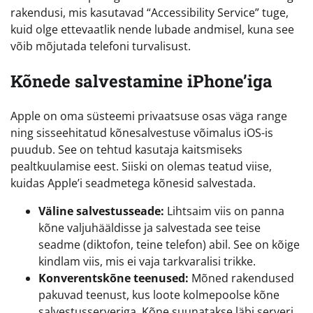
rakendusi, mis kasutavad “Accessibility Service” tuge,
kuid olge ettevaatlik nende lubade andmisel, kuna see
võib mõjutada telefoni turvalisust.
Kõnede salvestamine iPhone’iga
Apple on oma süsteemi privaatsuse osas väga range
ning sisseehitatud kõnesalvestuse võimalus iOS-is
puudub. See on tehtud kasutaja kaitsmiseks
pealtkuulamise eest. Siiski on olemas teatud viise,
kuidas Apple’i seadmetega kõnesid salvestada.
Väline salvestusseade:
Lihtsaim viis on panna
kõne valjuhääldisse ja salvestada see teise
seadme (diktofon, teine telefon) abil. See on kõige
kindlam viis, mis ei vaja tarkvaralisi trikke.
Konverentskõne teenused:
Mõned rakendused
pakuvad teenust, kus loote kolmepoolse kõne
salvestusserveriga. Kõne suunatakse läbi serveri,