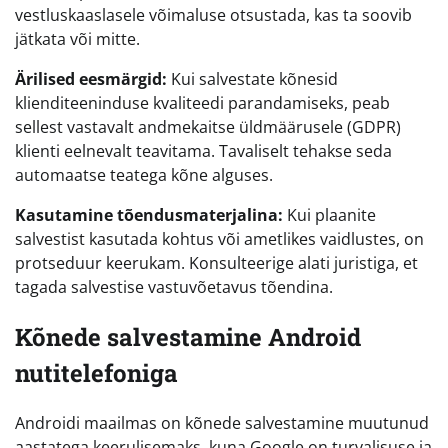
vestluskaaslasele võimaluse otsustada, kas ta soovib
jätkata või mitte.
Ärilised eesmärgid:
Kui salvestate kõnesid
klienditeeninduse kvaliteedi parandamiseks, peab
sellest vastavalt andmekaitse üldmäärusele (GDPR)
klienti eelnevalt teavitama. Tavaliselt tehakse seda
automaatse teatega kõne alguses.
Kasutamine tõendusmaterjalina:
Kui plaanite
salvestist kasutada kohtus või ametlikes vaidlustes, on
protseduur keerukam. Konsulteerige alati juristiga, et
tagada salvestise vastuvõetavus tõendina.
Kõnede salvestamine Android
nutitelefoniga
Androidi maailmas on kõnede salvestamine muutunud
aastatega keerulisemaks, kuna Google on turvalisuse ja