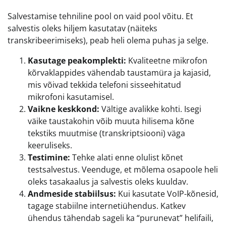
Salvestamise tehniline pool on vaid pool võitu. Et
salvestis oleks hiljem kasutatav (näiteks
transkribeerimiseks), peab heli olema puhas ja selge.
Kasutage peakomplekti:
Kvaliteetne mikrofon
kõrvaklappides vähendab taustamüra ja kajasid,
mis võivad tekkida telefoni sisseehitatud
mikrofoni kasutamisel.
Vaikne keskkond:
Vältige avalikke kohti. Isegi
väike taustakohin võib muuta hilisema kõne
tekstiks muutmise (transkriptsiooni) väga
keeruliseks.
Testimine:
Tehke alati enne olulist kõnet
testsalvestus. Veenduge, et mõlema osapoole heli
oleks tasakaalus ja salvestis oleks kuuldav.
Andmeside stabiilsus:
Kui kasutate VoIP-kõnesid,
tagage stabiilne internetiühendus. Katkev
ühendus tähendab sageli ka “purunevat” helifaili,