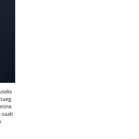
tuseks
usaeg.
umine
a saab
o