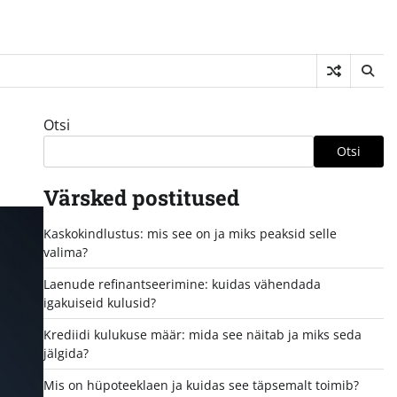
Otsi
Otsi
Värsked postitused
Kaskokindlustus: mis see on ja miks peaksid selle
valima?
Laenude refinantseerimine: kuidas vähendada
igakuiseid kulusid?
Krediidi kulukuse määr: mida see näitab ja miks seda
jälgida?
Mis on hüpoteeklaen ja kuidas see täpsemalt toimib?