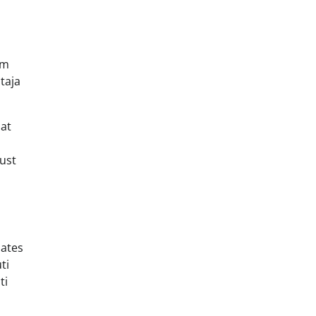
lm
taja
lat
vust
aates
ti
ti