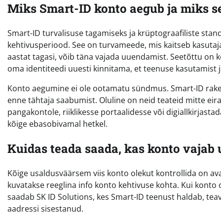
Miks Smart-ID konto aegub ja miks s
Smart-ID turvalisuse tagamiseks ja krüptograafiliste stan
kehtivusperiood. See on turvameede, mis kaitseb kasutajat
aastat tagasi, võib täna vajada uuendamist. Seetõttu on k
oma identiteedi uuesti kinnitama, et teenuse kasutamist j
Konto aegumine ei ole ootamatu sündmus. Smart-ID raken
enne tähtaja saabumist. Oluline on neid teateid mitte eir
pangakontole, riiklikesse portaalidesse või digiallkirja
kõige ebasobivamal hetkel.
Kuidas teada saada, kas konto vajab
Kõige usaldusväärsem viis konto olekut kontrollida on 
kuvatakse reeglina info konto kehtivuse kohta. Kui konto
saadab SK ID Solutions, kes Smart-ID teenust haldab, teavi
aadressi sisestanud.