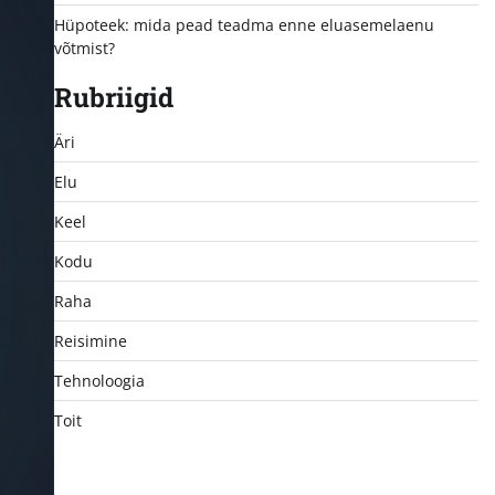
Hüpoteek: mida pead teadma enne eluasemelaenu
võtmist?
Rubriigid
Äri
Elu
Keel
Kodu
Raha
Reisimine
Tehnoloogia
Toit