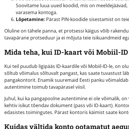
Soovitame luua uued koodid, mis on meeldejäävad, k
varasema kontoga.
Lõpetamine:
Pärast PIN-koodide sisestamist on teie
Oluline on tähele panna, et protsessi käigus võib rakendu
tavapärane protseduur ja ei mõjuta teie isikuandmeid ega
Mida teha, kui ID-kaart või Mobiil-I
Kui teil puudub ligipääs ID-kaardile või Mobiil-ID-le, on o
sõltub võimalus sõltuvalt pangast, kas saate tuvastust lä
pangakontorit. Enamik suuremaid Eesti panku võimaldab
autentimine toimub tavapärasel viisil.
Juhul, kui ka pangapoolne autentimine ei ole võimalik, on
kehtiv isikut tõendav dokument (pass või ID-kaart). Konto
edasistes toimingutes. Pärast kontoris käimist saate kont
Kuidas vältida konto ootamatut aegu