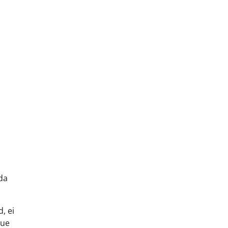
da
, ei
uue