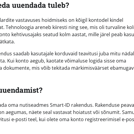
eda uuendada tuleb?
dardite vastavuses hoidmiseks on kõigil kontodel kindel
. Tehnoloogia areneb kiiresti ning see, mis oli turvaline ko
onto kehtivusajaks seatud kolm aastat, mille järel peab kasu
ätkata.
dus saadab kasutajale korduvaid teavitusi juba mitu näda
ata. Kui konto aegub, kaotate võimaluse logida sisse oma
stada dokumente, mis võib tekitada märkimisväärset ebamuga
 uuendamist?
avada oma nutiseadmes Smart-ID rakendus. Rakenduse peav
 on aegumas, näete seal vastavat hoiatust või sõnumit. Samu
tusi e-posti teel, kui olete oma konto registreerimisel e-pos