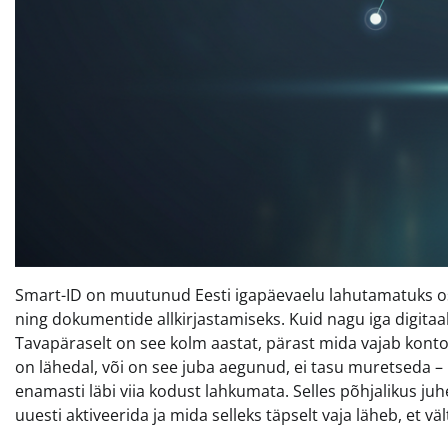
Smart-ID on muutunud Eesti igapäevaelu lahutamatuks osak
ning dokumentide allkirjastamiseks. Kuid nagu iga digita
Tavapäraselt on see kolm aastat, pärast mida vajab konto
on lähedal, või on see juba aegunud, ei tasu muretseda –
enamasti läbi viia kodust lahkumata. Selles põhjalikus 
uuesti aktiveerida ja mida selleks täpselt vaja läheb, et vä