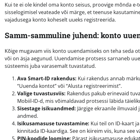
Kui te ei ole kindel oma konto seisus, proovige mõnda e-
sisselogimisel veateade või märge, et teenuse kasutamine 
vajadusega konto koheselt uueks registreerida.
Samm-sammuline juhend: konto uue
Kõige mugavam viis konto uuendamiseks on teha seda otse
või on äsja aegunud. Uuendamise protsess sarnaneb uue k
süsteemis juba varasemalt tuvastatud.
Ava Smart-ID rakendus:
Kui rakendus annab märku 
“Uuenda kontot” või “Alusta registreerimist”.
Valige tuvastusviis:
Rakendus pakub erinevaid tuvas
Mobiil-ID-d, mis võimaldavad protsessi läbida täielikul
Sisestage isikuandmed:
Järgige ekraanile ilmuvaid 
andmed.
Isikusamasuse tuvastamine:
Kui teil on ID-kaart 
kinnitada ID-kaardiga. See on kiireim viis, kuna see
PIN-koodide loomine:
Pärast isikusamasuse edukat 