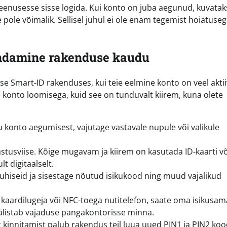
teenusesse sisse logida. Kui konto on juba aegunud, kuvatak
pole võimalik. Sellisel juhul ei ole enam tegemist hoiatuseg
ndamine rakenduse kaudu
 Smart-ID rakenduses, kui teie eelmine konto on veel akti
onto loomisega, kuid see on tunduvalt kiirem, kuna olete
konto aegumisest, vajutage vastavale nupule või valikule
tusviise. Kõige mugavam ja kiirem on kasutada ID-kaarti võ
t digitaalselt.
juhiseid ja sisestage nõutud isikukood ning muud vajalikud
ja kaardilugeja või NFC-toega nutitelefon, saate oma isikusa
 välistab vajaduse pangakontorisse minna.
kinnitamist palub rakendus teil luua uued PIN1 ja PIN2 koo