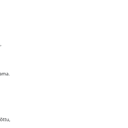
,
dama.
õttu,