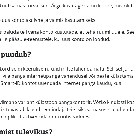
uid samas turvalised. Ärge kasutage samu koode, mis olid t
 uus konto aktiivne ja valmis kasutamiseks.
s paluda teil vana konto kustutada, et teha ruumi uuele. Se
 ligipääsu e-teenustele, kui uus konto on loodud.
D puudub?
lukord veidi keerulisem, kuid mitte lahendamatu. Sellisel juhu
bi viia panga internetipanga vahendusel või peate külastama
 Smart-ID kontot uuendada internetipanga kaudu, kus
 viimane variant külastada pangakontorit. Võtke kindlasti ka
ris tuvastab klienditeenindaja teie isikusamasuse ja juhend
o lõplikult aktiveerida oma nutiseadmes.
mist tulevikus?