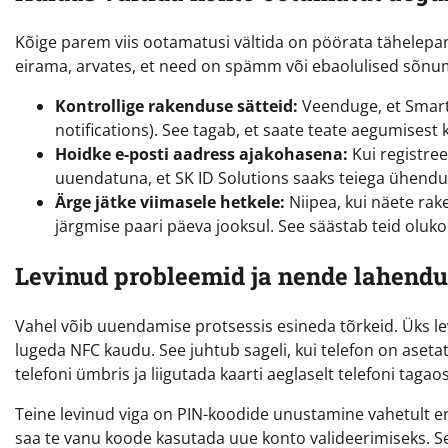
Kõige parem viis ootamatusi vältida on pöörata tähelepan
eirama, arvates, et need on spämm või ebaolulised sõnumi
Kontrollige rakenduse sätteid:
Veenduge, et Smart-
notifications). See tagab, et saate teate aegumisest 
Hoidke e-posti aadress ajakohasena:
Kui registree
uuendatuna, et SK ID Solutions saaks teiega ühendus
Ärge jätke viimasele hetkele:
Niipea, kui näete ra
järgmise paari päeva jooksul. See säästab teid oluk
Levinud probleemid ja nende lahend
Vahel võib uuendamise protsessis esineda tõrkeid. Üks l
lugeda NFC kaudu. See juhtub sageli, kui telefon on aset
telefoni ümbris ja liigutada kaarti aeglaselt telefoni tag
Teine levinud viga on PIN-koodide unustamine vahetult e
saa te vanu koode kasutada uue konto valideerimiseks. Sel