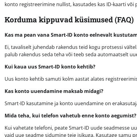
konto registreerimine nullist, kasutades kas ID-kaarti või
Korduma kippuvad küsimused (FAQ)
Kas ma pean vana Smart-ID konto eelnevalt kustuta
Ei, tavaliselt juhendab rakendus teid kogu protsessi vält
palub rakendus seda teha või teeb seda automaatselt uue
Kui kaua uus Smart-ID konto kehtib?
Uus konto kehtib samuti kolm aastat alates registreerimi
Kas konto uuendamine maksab midagi?
Smart-ID kasutamine ja konto uuendamine on erakasutajat
Mida teha, kui telefon vahetub enne konto aegumist?
Kui vahetate telefoni, peate Smart-ID uude seadmesse uu
vaid uue seadme sidumine teie isikuga. Kasutage samu p