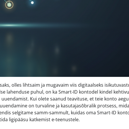
s, olles lihtsaim ja mugavaim viis digitaalseks isikutuvas
alse lahenduse puhul, on ka Smart-ID kontodel kindel kehtiv
 uuendamist. Kui olete saanud teavituse, et teie konto aeg
 uuendamine on turvaline ja kasutajasõbralik protsess, mid
juhendis selgitame samm-sammult, kuidas oma Smart-ID kont
ltida ligipääsu katkemist e-teenustele.