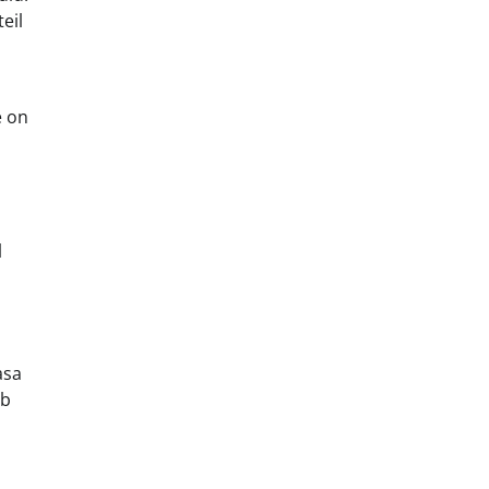
eil
e on
l
asa
ab