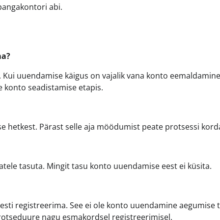
 pangakontori abi.
ma?
el. Kui uuendamise käigus on vajalik vana konto eemaldamine
 konto seadistamise etapis.
se hetkest. Pärast selle aja möödumist peate protsessi kor
ele tasuta. Mingit tasu konto uuendamise eest ei küsita.
esti registreerima. See ei ole konto uuendamine aegumise t
rotseduure nagu esmakordsel registreerimisel.