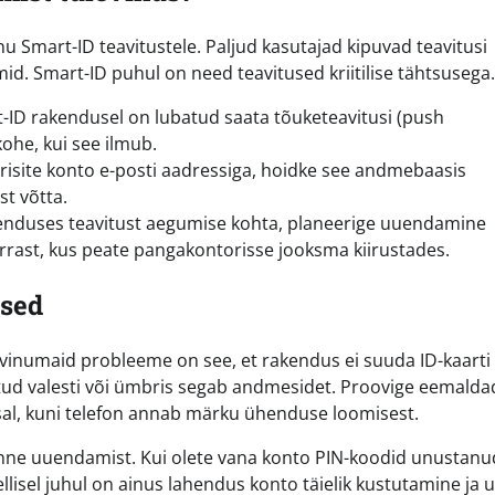
u Smart-ID teavitustele. Paljud kasutajad kipuvad teavitusi
d. Smart-ID puhul on need teavitused kriitilise tähtsusega.
ID rakendusel on lubatud saata tõuketeavitusi (push
kohe, kui see ilmub.
risite konto e-posti aadressiga, hoidke see andmebaasis
t võtta.
kenduses teavitust aegumise kohta, planeerige uuendamine
orrast, kus peate pangakontorisse jooksma kiirustades.
used
evinumaid probleeme on see, et rakendus ei suuda ID-kaarti
atud valesti või ümbris segab andmesidet. Proovige eemalda
aosal, kuni telefon annab märku ühenduse loomisest.
nne uuendamist. Kui olete vana konto PIN-koodid unustanud
lisel juhul on ainus lahendus konto täielik kustutamine ja 