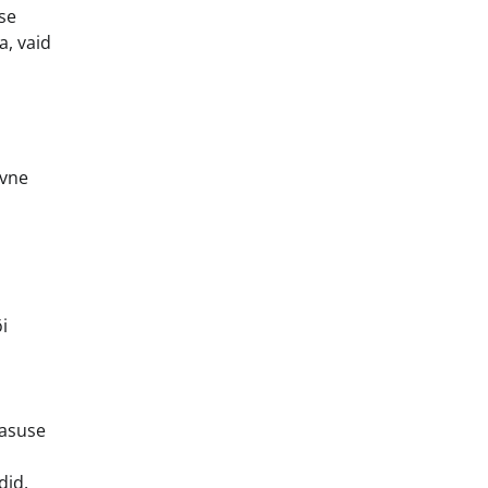
se
a, vaid
ivne
i
masuse
did.