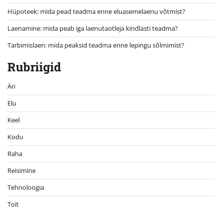
Hüpoteek: mida pead teadma enne eluasemelaenu võtmist?
Laenamine: mida peab iga laenutaotleja kindlasti teadma?
Tarbimislaen: mida peaksid teadma enne lepingu sõlmimist?
Rubriigid
Äri
Elu
Keel
Kodu
Raha
Reisimine
Tehnoloogia
Toit