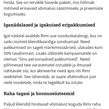
hinda. See on terviklik hüvede pakett, mis hõlmab
mitmeid erinevaid võimalusi säästmiseks ja preemiate
kogumiseks.
Iganädalased ja igakuised eripakkumised
Igal nädalal avaldab Rimi uue sooduskataloogi, kus on
sadu tooteid kliendikaardiga soodsamad. Need
pakkumised on sageli märkimisväärsed, ulatudes kuni
50% tavahinnast. Lisaks üldistele kampaaniatele on
olemas “Sinu personaalsed pakkumised”. Need
põhinevad teie varasematel ostudele ja ilmuvad
nähtavale siis, kui aktiveerite need äpis või Rimi
veebilehel. See tähendab, et saate allahindlust just
neile toodetele, mida te tegelikult ka ostate.
Raha tagasi ja boonussüsteemid
Paljud kliendid hindavad võimalust koguda Rimi raha.