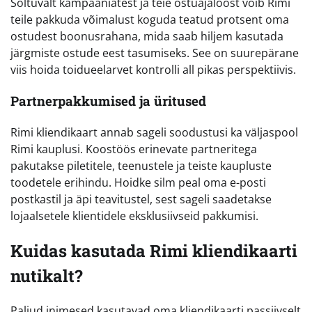
Sõltuvalt kampaaniatest ja teie ostuajaloost võib Rimi
teile pakkuda võimalust koguda teatud protsent oma
ostudest boonusrahana, mida saab hiljem kasutada
järgmiste ostude eest tasumiseks. See on suurepärane
viis hoida toidueelarvet kontrolli all pikas perspektiivis.
Partnerpakkumised ja üritused
Rimi kliendikaart annab sageli soodustusi ka väljaspool
Rimi kauplusi. Koostöös erinevate partneritega
pakutakse piletitele, teenustele ja teiste kaupluste
toodetele erihindu. Hoidke silm peal oma e-posti
postkastil ja äpi teavitustel, sest sageli saadetakse
lojaalsetele klientidele eksklusiivseid pakkumisi.
Kuidas kasutada Rimi kliendikaarti
nutikalt?
Paljud inimesed kasutavad oma kliendikaarti passiivselt