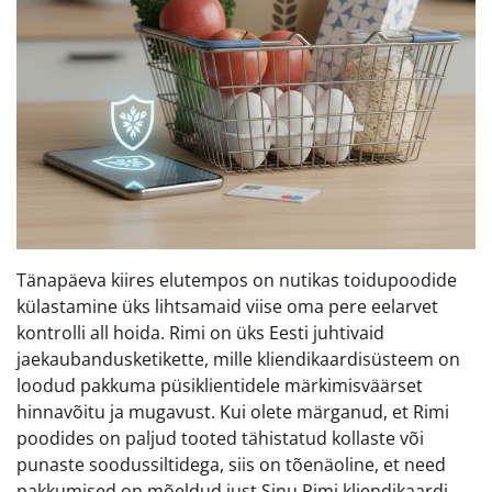
Tänapäeva kiires elutempos on nutikas toidupoodide
külastamine üks lihtsamaid viise oma pere eelarvet
kontrolli all hoida. Rimi on üks Eesti juhtivaid
jaekaubandusketikette, mille kliendikaardisüsteem on
loodud pakkuma püsiklientidele märkimisväärset
hinnavõitu ja mugavust. Kui olete märganud, et Rimi
poodides on paljud tooted tähistatud kollaste või
punaste soodussiltidega, siis on tõenäoline, et need
pakkumised on mõeldud just Sinu Rimi kliendikaardi