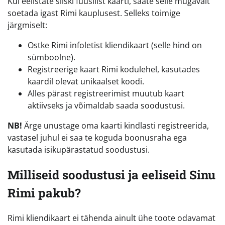
Kui eelistate siiski füüsilist kaarti, saate selle mugavalt
soetada igast Rimi kauplusest. Selleks toimige
järgmiselt:
Ostke Rimi infoletist kliendikaart (selle hind on
sümboolne).
Registreerige kaart Rimi kodulehel, kasutades
kaardil olevat unikaalset koodi.
Alles pärast registreerimist muutub kaart
aktiivseks ja võimaldab saada soodustusi.
NB!
Ärge unustage oma kaarti kindlasti registreerida,
vastasel juhul ei saa te koguda boonusraha ega
kasutada isikupärastatud soodustusi.
Milliseid soodustusi ja eeliseid Sinu
Rimi pakub?
Rimi kliendikaart ei tähenda ainult ühe toote odavamat