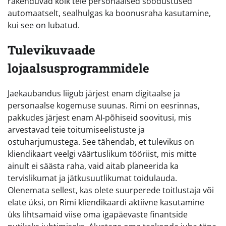
rakenduvad kõik teie personaalsed soodustused
automaatselt, sealhulgas ka boonusraha kasutamine,
kui see on lubatud.
Tulevikuvaade
lojaalsusprogrammidele
Jaekaubandus liigub järjest enam digitaalse ja
personaalse kogemuse suunas. Rimi on eesrinnas,
pakkudes järjest enam AI-põhiseid soovitusi, mis
arvestavad teie toitumiseelistuste ja
ostuharjumustega. See tähendab, et tulevikus on
kliendikaart veelgi väärtuslikum tööriist, mis mitte
ainult ei säästa raha, vaid aitab planeerida ka
tervislikumat ja jätkusuutlikumat toidulauda.
Olenemata sellest, kas olete suurperede toitlustaja või
elate üksi, on Rimi kliendikaardi aktiivne kasutamine
üks lihtsamaid viise oma igapäevaste finantside