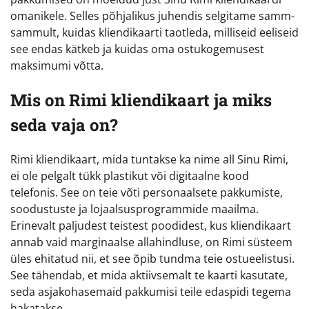
omanikele. Selles põhjalikus juhendis selgitame samm-
sammult, kuidas kliendikaarti taotleda, milliseid eeliseid
see endas kätkeb ja kuidas oma ostukogemusest
maksimumi võtta.
Mis on Rimi kliendikaart ja miks
seda vaja on?
Rimi kliendikaart, mida tuntakse ka nime all Sinu Rimi,
ei ole pelgalt tükk plastikut või digitaalne kood
telefonis. See on teie võti personaalsete pakkumiste,
soodustuste ja lojaalsusprogrammide maailma.
Erinevalt paljudest teistest poodidest, kus kliendikaart
annab vaid marginaalse allahindluse, on Rimi süsteem
üles ehitatud nii, et see õpib tundma teie ostueelistusi.
See tähendab, et mida aktiivsemalt te kaarti kasutate,
seda asjakohasemaid pakkumisi teile edaspidi tegema
hakatakse.