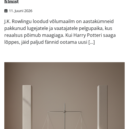
filmist
11. Juuni 2026
J.K. Rowlingu loodud võlumaailm on aastakümneid
pakkunud lugejatele ja vaatajatele pelgupaika, kus
reaalsus põimub maagiaga. Kui Harry Potteri saaga
lõppes, jäid paljud fännid ootama uusi […]