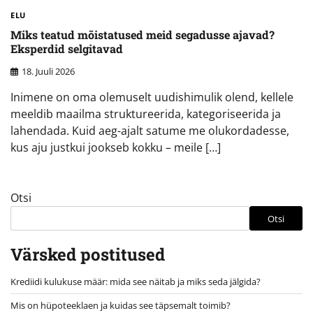
ELU
Miks teatud mõistatused meid segadusse ajavad?
Eksperdid selgitavad
18. Juuli 2026
Inimene on oma olemuselt uudishimulik olend, kellele
meeldib maailma struktureerida, kategoriseerida ja
lahendada. Kuid aeg-ajalt satume me olukordadesse,
kus aju justkui jookseb kokku – meile […]
Otsi
Otsi
Värsked postitused
Krediidi kulukuse määr: mida see näitab ja miks seda jälgida?
Mis on hüpoteeklaen ja kuidas see täpsemalt toimib?