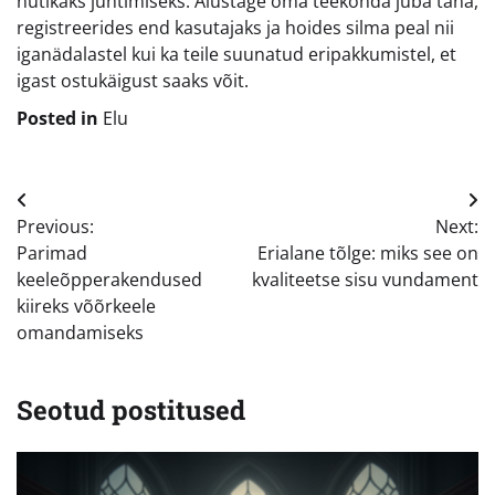
nutikaks juhtimiseks. Alustage oma teekonda juba täna,
registreerides end kasutajaks ja hoides silma peal nii
iganädalastel kui ka teile suunatud eripakkumistel, et
igast ostukäigust saaks võit.
Posted in
Elu
Navigeerimine
Previous:
Next:
Parimad
Erialane tõlge: miks see on
keeleõpperakendused
kvaliteetse sisu vundament
kiireks võõrkeele
omandamiseks
Seotud postitused