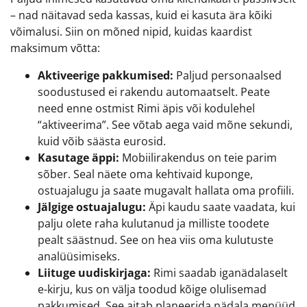
– nad näitavad seda kassas, kuid ei kasuta ära kõiki
võimalusi. Siin on mõned nipid, kuidas kaardist
maksimum võtta:
Aktiveerige pakkumised:
Paljud personaalsed
soodustused ei rakendu automaatselt. Peate
need enne ostmist Rimi äpis või kodulehel
“aktiveerima”. See võtab aega vaid mõne sekundi,
kuid võib säästa eurosid.
Kasutage äppi:
Mobiilirakendus on teie parim
sõber. Seal näete oma kehtivaid kuponge,
ostuajalugu ja saate mugavalt hallata oma profiili.
Jälgige ostuajalugu:
Äpi kaudu saate vaadata, kui
palju olete raha kulutanud ja milliste toodete
pealt säästnud. See on hea viis oma kulutuste
analüüsimiseks.
Liituge uudiskirjaga:
Rimi saadab iganädalaselt
e-kirju, kus on välja toodud kõige olulisemad
pakkumised. See aitab planeerida nädala menüüd