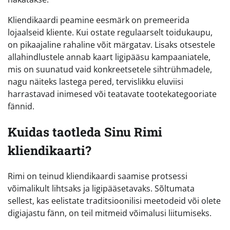
Kliendikaardi peamine eesmärk on premeerida
lojaalseid kliente. Kui ostate regulaarselt toidukaupu,
on pikaajaline rahaline võit märgatav. Lisaks otsestele
allahindlustele annab kaart ligipääsu kampaaniatele,
mis on suunatud vaid konkreetsetele sihtrühmadele,
nagu näiteks lastega pered, tervislikku eluviisi
harrastavad inimesed või teatavate tootekategooriate
fännid.
Kuidas taotleda Sinu Rimi
kliendikaarti?
Rimi on teinud kliendikaardi saamise protsessi
võimalikult lihtsaks ja ligipääsetavaks. Sõltumata
sellest, kas eelistate traditsioonilisi meetodeid või olete
digiajastu fänn, on teil mitmeid võimalusi liitumiseks.