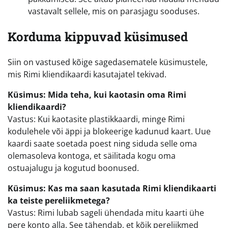
vastavalt sellele, mis on parasjagu sooduses.
Korduma kippuvad küsimused
Siin on vastused kõige sagedasematele küsimustele,
mis Rimi kliendikaardi kasutajatel tekivad.
Küsimus: Mida teha, kui kaotasin oma Rimi
kliendikaardi?
Vastus: Kui kaotasite plastikkaardi, minge Rimi
kodulehele või äppi ja blokeerige kadunud kaart. Uue
kaardi saate soetada poest ning siduda selle oma
olemasoleva kontoga, et säilitada kogu oma
ostuajalugu ja kogutud boonused.
Küsimus: Kas ma saan kasutada Rimi kliendikaarti
ka teiste pereliikmetega?
Vastus: Rimi lubab sageli ühendada mitu kaarti ühe
pere konto alla. See tähendab, et kõik pereliikmed