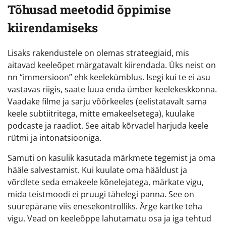
Tõhusad meetodid õppimise
kiirendamiseks
Lisaks rakendustele on olemas strateegiaid, mis
aitavad keeleõpet märgatavalt kiirendada. Üks neist on
nn “immersioon” ehk keelekümblus. Isegi kui te ei asu
vastavas riigis, saate luua enda ümber keelekeskkonna.
Vaadake filme ja sarju võõrkeeles (eelistatavalt sama
keele subtiitritega, mitte emakeelsetega), kuulake
podcaste ja raadiot. See aitab kõrvadel harjuda keele
rütmi ja intonatsiooniga.
Samuti on kasulik kasutada märkmete tegemist ja oma
hääle salvestamist. Kui kuulate oma hääldust ja
võrdlete seda emakeele kõnelejatega, märkate vigu,
mida teistmoodi ei pruugi tähelegi panna. See on
suurepärane viis enesekontrolliks. Ärge kartke teha
vigu. Vead on keeleõppe lahutamatu osa ja iga tehtud