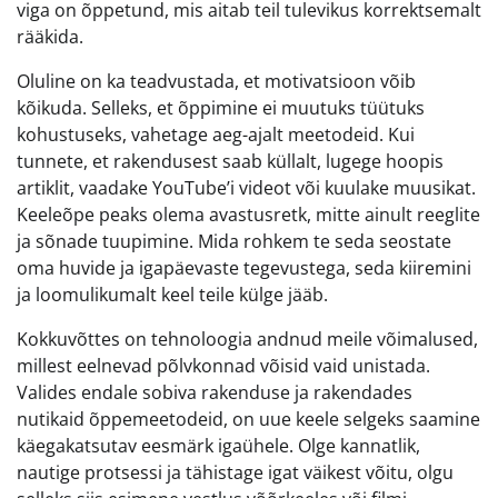
viga on õppetund, mis aitab teil tulevikus korrektsemalt
rääkida.
Oluline on ka teadvustada, et motivatsioon võib
kõikuda. Selleks, et õppimine ei muutuks tüütuks
kohustuseks, vahetage aeg-ajalt meetodeid. Kui
tunnete, et rakendusest saab küllalt, lugege hoopis
artiklit, vaadake YouTube’i videot või kuulake muusikat.
Keeleõpe peaks olema avastusretk, mitte ainult reeglite
ja sõnade tuupimine. Mida rohkem te seda seostate
oma huvide ja igapäevaste tegevustega, seda kiiremini
ja loomulikumalt keel teile külge jääb.
Kokkuvõttes on tehnoloogia andnud meile võimalused,
millest eelnevad põlvkonnad võisid vaid unistada.
Valides endale sobiva rakenduse ja rakendades
nutikaid õppemeetodeid, on uue keele selgeks saamine
käegakatsutav eesmärk igaühele. Olge kannatlik,
nautige protsessi ja tähistage igat väikest võitu, olgu