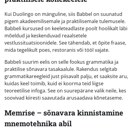
Kui Duolingo on mänguline, siis Babbel on suunatud
pigem akadeemilisemale ja praktilisemale tulemusele.
Babbeli kursused on keeleteadlaste poolt hoolikalt läbi
mõeldud ja keskenduvad reaalsetele
vestlussituatsioonidele. See tähendab, et õpite fraase,
mida tegelikult poes, restoranis või tööl vajate.
Babbeli suurim eelis on selle fookus grammatika ja
praktilise sõnavara tasakaalule. Rakendus selgitab
grammatikareegleid just piisavalt palju, et saaksite aru,
kuidas keel toimib, kuid ei koorma teid liigse
teoreetilise infoga. See on suurepärane valik neile, kes
soovivad kiiresti saavutada arusaadava kõnetaseme.
Memrise – sõnavara kinnistamine
mnemotehnika abil