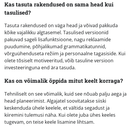
Kas tasuta rakendused on sama head kui
tasulised?
Tasuta rakendused on väga head ja võivad pakkuda
kõike vajalikku algtasemel. Tasulised versioonid
pakuvad sageli lisafunktsioone, nagu reklaamide
puudumine, põhjalikumad grammatikatunnid,
võrguühenduseta režiim ja personaalne tagasiside. Kui
olete tõsiselt motiveeritud, võib tasuline versioon
investeeringuna end ära tasuda.
Kas on võimalik õppida mitut keelt korraga?
Tehniliselt on see võimalik, kuid see nõuab palju aega ja
head planeerimist. Algajatel soovitatakse siiski
keskenduda ühele keelele, et vältida segadust ja
kiiremini tulemusi näha. Kui olete juba ühes keeles
tugevam, on teise keele lisamine lihtsam.