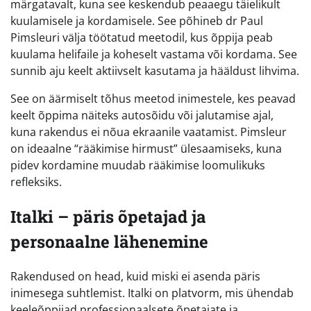
märgatavalt, kuna see keskendub peaaegu täielikult
kuulamisele ja kordamisele. See põhineb dr Paul
Pimsleuri välja töötatud meetodil, kus õppija peab
kuulama helifaile ja koheselt vastama või kordama. See
sunnib aju keelt aktiivselt kasutama ja hääldust lihvima.
See on äärmiselt tõhus meetod inimestele, kes peavad
keelt õppima näiteks autosõidu või jalutamise ajal,
kuna rakendus ei nõua ekraanile vaatamist. Pimsleur
on ideaalne “rääkimise hirmust” ülesaamiseks, kuna
pidev kordamine muudab rääkimise loomulikuks
refleksiks.
Italki – päris õpetajad ja
personaalne lähenemine
Rakendused on head, kuid miski ei asenda päris
inimesega suhtlemist. Italki on platvorm, mis ühendab
keeleõppijad professionaalsete õpetajate ja