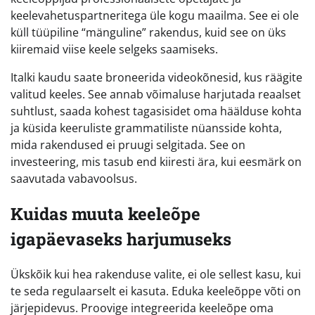
keelevahetuspartneritega üle kogu maailma. See ei ole
küll tüüpiline “mänguline” rakendus, kuid see on üks
kiiremaid viise keele selgeks saamiseks.
Italki kaudu saate broneerida videokõnesid, kus räägite
valitud keeles. See annab võimaluse harjutada reaalset
suhtlust, saada kohest tagasisidet oma häälduse kohta
ja küsida keeruliste grammatiliste nüansside kohta,
mida rakendused ei pruugi selgitada. See on
investeering, mis tasub end kiiresti ära, kui eesmärk on
saavutada vabavoolsus.
Kuidas muuta keeleõpe
igapäevaseks harjumuseks
Ükskõik kui hea rakenduse valite, ei ole sellest kasu, kui
te seda regulaarselt ei kasuta. Eduka keeleõppe võti on
järjepidevus. Proovige integreerida keeleõpe oma