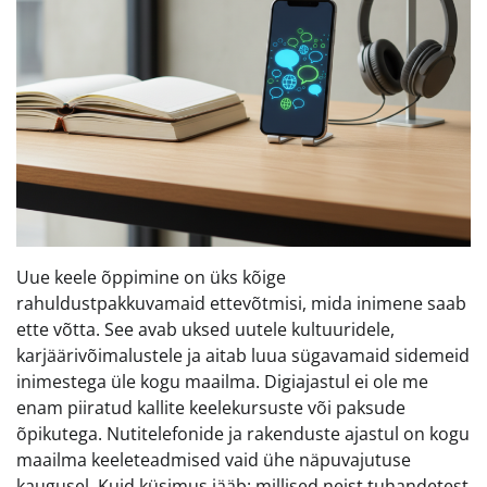
Uue keele õppimine on üks kõige
rahuldustpakkuvamaid ettevõtmisi, mida inimene saab
ette võtta. See avab uksed uutele kultuuridele,
karjäärivõimalustele ja aitab luua sügavamaid sidemeid
inimestega üle kogu maailma. Digiajastul ei ole me
enam piiratud kallite keelekursuste või paksude
õpikutega. Nutitelefonide ja rakenduste ajastul on kogu
maailma keeleteadmised vaid ühe näpuvajutuse
kaugusel. Kuid küsimus jääb: millised neist tuhandetest