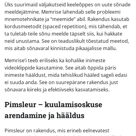
Üks suurimaid väljakutseid keeleõppes on uute sõnade
meeldejätmine. Memrise lahendab selle probleemi
mnemotehnikate ja “meemide” abil. Rakendus kasutab
kordusmeetodit (spaced repetition), mis tähendab, et
ta tuletab teile sõnu meelde täpselt siis, kui hakkate
neid unustama. See on teaduslikult tõestatud meetod,
mis aitab sõnavaral kinnistuda pikaajalisse mällu.
Memrise’i teeb eriliseks ka kohalike inimeste
videoklippide kasutamine. See aitab õppida päris
inimeste hääldust, mida tehislikud hääled sageli edasi
ei suuda anda. See on suurepärane rakendus just
sõnavara kiireks ja efektiivseks kasvatamiseks.
Pimsleur – kuulamisoskuse
arendamine ja hääldus
Pimsleur on rakendus, mis erineb eelnevatest