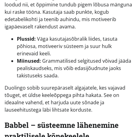
loodud nii, et õppimine tundub pigem lõbusa mänguna
kui raske tööna. Kasutaja saab punkte, kogub
edetabelikohti ja teenib auhindu, mis motiveerib
igapäevaselt rakendust avama.
Plussid:
Väga kasutajasõbralik liides, tasuta
põhiosa, motiveeriv süsteem ja suur hulk
erinevaid keeli.
Miinused:
Grammatilised selgitused võivad jääda
pealiskaudseks, mis võib edasijõudnute jaoks
takistuseks saada.
Duolingo sobib suurepäraselt algajatele, kes vajavad
tõuget, et üldse keeleõppega pihta hakata. See on
ideaalne vahend, et harjuda uute sõnade ja
lauseehitustega läbi lihtsate korduste.
Babbel – süsteemne lähenemine
praktilisele kõnekeelele