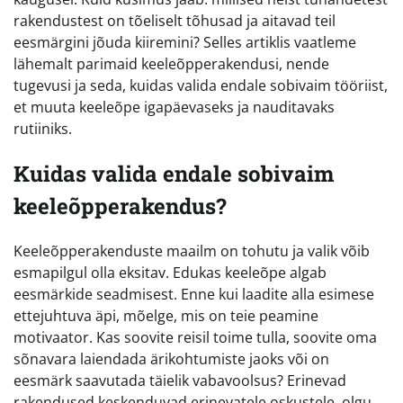
rakendustest on tõeliselt tõhusad ja aitavad teil
eesmärgini jõuda kiiremini? Selles artiklis vaatleme
lähemalt parimaid keeleõpperakendusi, nende
tugevusi ja seda, kuidas valida endale sobivaim tööriist,
et muuta keeleõpe igapäevaseks ja nauditavaks
rutiiniks.
Kuidas valida endale sobivaim
keeleõpperakendus?
Keeleõpperakenduste maailm on tohutu ja valik võib
esmapilgul olla eksitav. Edukas keeleõpe algab
eesmärkide seadmisest. Enne kui laadite alla esimese
ettejuhtuva äpi, mõelge, mis on teie peamine
motivaator. Kas soovite reisil toime tulla, soovite oma
sõnavara laiendada ärikohtumiste jaoks või on
eesmärk saavutada täielik vabavoolsus? Erinevad
rakendused keskenduvad erinevatele oskustele, olgu