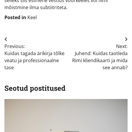
selleks siis esimene vestlus võõrkeeles või filmi
mõistmine ilma subtiitriteta.
Posted in
Keel
Navigeerimine
Previous:
Next:
Kuidas tagada ärikirja tõlke
Juhend: Kuidas taotleda
veatu ja professionaalne
Rimi kliendikaarti ja mida
tase
see annab?
Seotud postitused