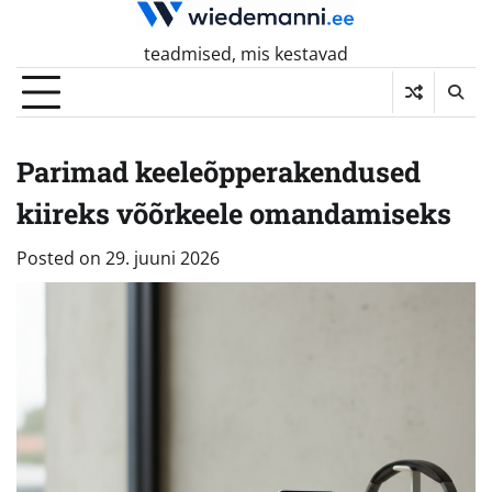
Skip
to
teadmised, mis kestavad
content
Parimad keeleõpperakendused
kiireks võõrkeele omandamiseks
Posted on
29. juuni 2026