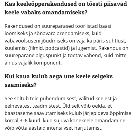
Kas keeleõpperakendused on tõesti piisavad
keele vabaks omandamiseks?
Rakendused on suurepärased tööriistad baasi
loomiseks ja sõnavara arendamiseks, kuid
vabavoolsuseni jõudmiseks on vaja ka päris suhtlust,
kuulamist (filmid, podcastid) ja lugemist. Rakendus on
suurepärane alguspunkt ja toetav vahend, kuid mitte
ainus vajalik komponent.
Kui kaua kulub aega uue keele selgeks
saamiseks?
See sõltub teie pühendumisest, valitud keelest ja
eelnevatest teadmistest. Üldiselt võib öelda, et
baastaseme saavutamiseks kulub järjepideva õppimise
korral 3–6 kuud, kuid sujuva kõnekeele omandamine
võib võtta aastaid intensiivset harjutamist.