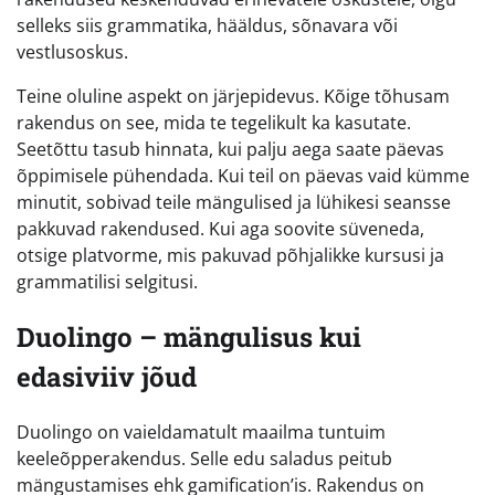
selleks siis grammatika, hääldus, sõnavara või
vestlusoskus.
Teine oluline aspekt on järjepidevus. Kõige tõhusam
rakendus on see, mida te tegelikult ka kasutate.
Seetõttu tasub hinnata, kui palju aega saate päevas
õppimisele pühendada. Kui teil on päevas vaid kümme
minutit, sobivad teile mängulised ja lühikesi seansse
pakkuvad rakendused. Kui aga soovite süveneda,
otsige platvorme, mis pakuvad põhjalikke kursusi ja
grammatilisi selgitusi.
Duolingo – mängulisus kui
edasiviiv jõud
Duolingo on vaieldamatult maailma tuntuim
keeleõpperakendus. Selle edu saladus peitub
mängustamises ehk gamification’is. Rakendus on