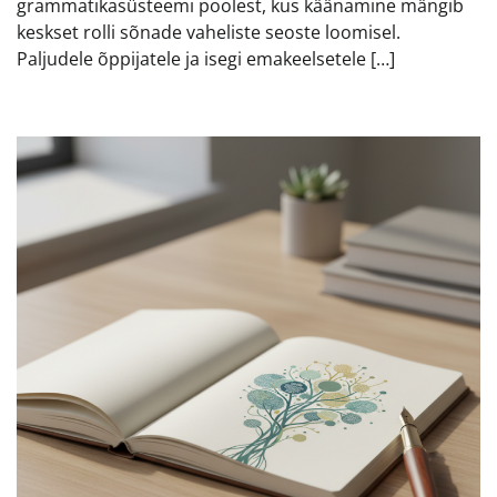
grammatikasüsteemi poolest, kus käänamine mängib
keskset rolli sõnade vaheliste seoste loomisel.
Paljudele õppijatele ja isegi emakeelsetele […]