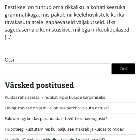
Eesti keel on tuntud oma rikkaliku ja kohati keeruka
grammatikaga, mis pakub nii keelehuvilistele kui ka
tavakasutajatele igapäevaseid väljakutseid. Üks
sagedasemaid komistuskive, millega nii kooliõpilased,
[…]
Otsi
Otsi
Värsked postitused
Kuidas raha säästa: 7 nutikat nippi kulude kärpimiseks
Liising: mis see on ja millal on see parim viis auto ostuks?
Faktooring: kuidas parandada ettevõtte rahavoogusid?
Hüpoteegi kustutamine: kui palju see maksab ja kuidas toimida?
Kui palju tõuseb liikluskindlustuse hind pärast avariid?