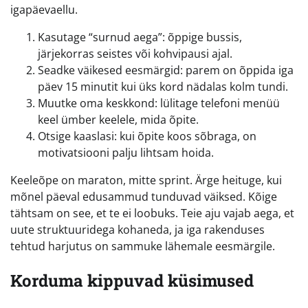
igapäevaellu.
Kasutage “surnud aega”: õppige bussis,
järjekorras seistes või kohvipausi ajal.
Seadke väikesed eesmärgid: parem on õppida iga
päev 15 minutit kui üks kord nädalas kolm tundi.
Muutke oma keskkond: lülitage telefoni menüü
keel ümber keelele, mida õpite.
Otsige kaaslasi: kui õpite koos sõbraga, on
motivatsiooni palju lihtsam hoida.
Keeleõpe on maraton, mitte sprint. Ärge heituge, kui
mõnel päeval edusammud tunduvad väiksed. Kõige
tähtsam on see, et te ei loobuks. Teie aju vajab aega, et
uute struktuuridega kohaneda, ja iga rakenduses
tehtud harjutus on sammuke lähemale eesmärgile.
Korduma kippuvad küsimused