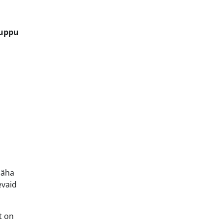
nuppu
,
 näha
evaid
lt on