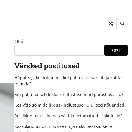
Otsi
Otsi
Värsked postitused
Hüpoteegi kustutamine: kui palju see maksab ja kuidas
toimida?
Kui palju tõuseb liikluskindlustuse hind pärast avariid?
Kes võib sõlmida liikluskindlustuse? Olulised nõuanded
Reisikindlustus: kuidas vältida ootamatuid lisakulusid?
Kaskokindlustus: mis see on ja miks peaksid selle