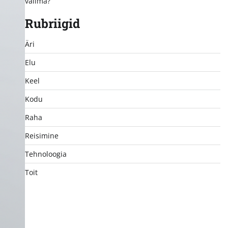
valima?
Rubriigid
Äri
Elu
Keel
Kodu
Raha
Reisimine
Tehnoloogia
Toit