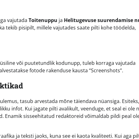
aga vajutada
Toitenuppu
ja
Helitugevuse suurendamise 
 tekib pisipilt, millele vajutades saate pilti kohe töödelda,
 füüsiline või puutetundlik kodunupp, tuleb korraga vajutada
t salvestatakse fotode rakenduse kausta “Screenshots”.
ktikad
 tulemus, tasub arvestada mõne täiendava nüansiga. Esiteks
kku infot. Kui jagate pilti avalikult, veenduge, et seal ei ole
id. Enamik sisseehitatud redaktoreid võimaldab pildi peal ol
aafika ja teksti jaoks, kuna see ei kaota kvaliteeti. Kui aga pi