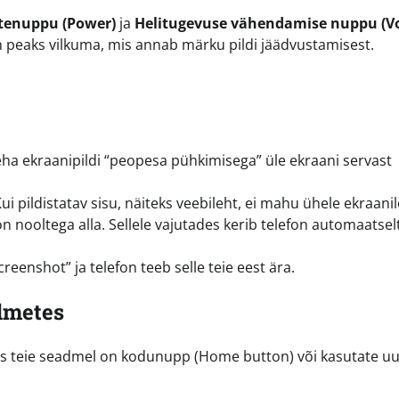
tenuppu (Power)
ja
Helitugevuse vähendamise nuppu (
n peaks vilkuma, mis annab märku pildi jäädvustamisest.
ha ekraanipildi “peopesa pühkimisega” üle ekraani servast
ui pildistatav sisu, näiteks veebileht, ei mahu ühele ekraanil
n nooltega alla. Sellele vajutades kerib telefon automaatsel
reenshot” ja telefon teeb selle teie eest ära.
dmetes
 kas teie seadmel on kodunupp (Home button) või kasutate 