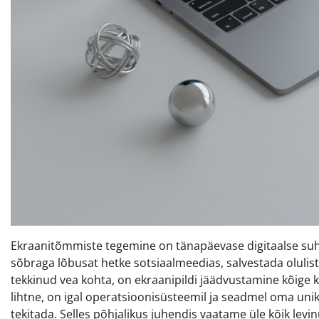
Ekraanitõmmiste tegemine on tänapäevase digitaalse suhtl
sõbraga lõbusat hetke sotsiaalmeedias, salvestada olulist 
tekkinud vea kohta, on ekraanipildi jäädvustamine kõige k
lihtne, on igal operatsioonisüsteemil ja seadmel oma unik
tekitada. Selles põhjalikus juhendis vaatame üle kõik lev