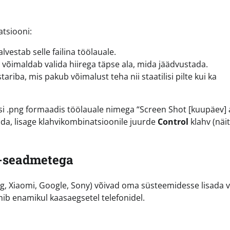
tsiooni:
lvestab selle failina töölauale.
võimaldab valida hiirega täpse ala, mida jäädvustada.
riba, mis pakub võimalust teha nii staatilisi pilte kui ka
misi .png formaadis töölauale nimega “Screen Shot [kuupäev] 
rida, lisage klahvikombinatsioonile juurde
Control
klahv (näi
d-seadmetega
g, Xiaomi, Google, Sony) võivad oma süsteemidesse lisada v
mib enamikul kaasaegsetel telefonidel.