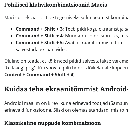
Põhilised klahvikombinatsioonid Macis
Macis on ekraanipiltide tegemiseks kolm peamist kombina
Command + Shift + 3:
Teeb pildi kogu ekraanist ja sa
Command + Shift + 4:
Muudab kursori sihikuks, mis 
Command + Shift + 5:
Avab ekraanitõmmiste tööriista
salvestada ekraanivideot.
Oluline on teada, et kõik need pildid salvestatakse vaiki
[kellaaeg].png”. Kui soovite pilti hoopis lõikelauale kopee
Control + Command + Shift + 4
).
Kuidas teha ekraanitõmmist Androi
Androidi maailm on kirev, kuna erinevad tootjad (Samsun
erinevaid funktsioone. Siiski on olemas standard, mis toi
Klassikaline nuppude kombinatsioon