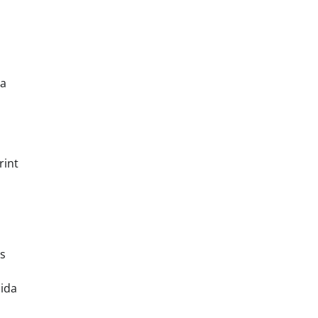
ga
rint
ts
oida