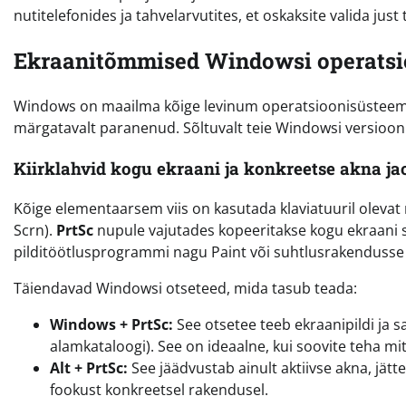
nutitelefonides ja tahvelarvutites, et oskaksite valida jus
Ekraanitõmmised Windowsi operatsio
Windows on maailma kõige levinum operatsioonisüsteem ja
märgatavalt paranenud. Sõltuvalt teie Windowsi versiooni
Kiirklahvid kogu ekraani ja konkreetse akna ja
Kõige elementaarsem viis on kasutada klaviatuuril olevat n
Scrn).
PrtSc
nupule vajutades kopeeritakse kogu ekraani sis
pilditöötlusprogrammi nagu Paint või suhtlusrakendusse 
Täiendavad Windowsi otseteed, mida tasub teada:
Windows + PrtSc:
See otsetee teeb ekraanipildi ja s
alamkataloogi). See on ideaalne, kui soovite teha mitu 
Alt + PrtSc:
See jäädvustab ainult aktiivse akna, jät
fookust konkreetsel rakendusel.