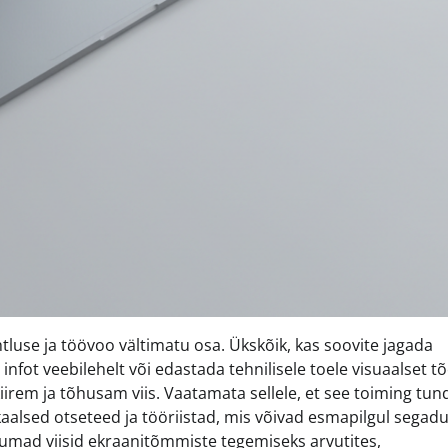
use ja töövoo vältimatu osa. Ükskõik, kas soovite jagada
infot veebilehelt või edastada tehnilisele toele visuaalset t
iirem ja tõhusam viis. Vaatamata sellele, et see toiming tu
aalsed otseteed ja tööriistad, mis võivad esmapilgul segadu
inumad viisid ekraanitõmmiste tegemiseks arvutites,