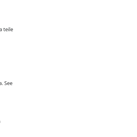
 teile
a. See
n