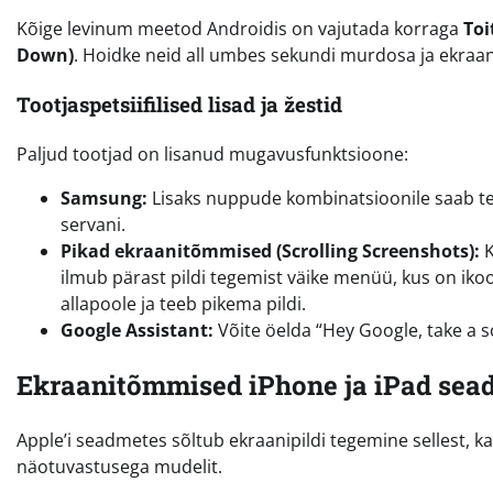
Kõige levinum meetod Androidis on vajutada korraga
Toi
Down)
. Hoidke neid all umbes sekundi murdosa ja ekraa
Tootjaspetsiifilised lisad ja žestid
Paljud tootjad on lisanud mugavusfunktsioone:
Samsung:
Lisaks nuppude kombinatsioonile saab te
servani.
Pikad ekraanitõmmised (Scrolling Screenshots):
K
ilmub pärast pildi tegemist väike menüü, kus on ikoo
allapoole ja teeb pikema pildi.
Google Assistant:
Võite öelda “Hey Google, take a sc
Ekraanitõmmised iPhone ja iPad sea
Apple’i seadmetes sõltub ekraanipildi tegemine sellest,
näotuvastusega mudelit.