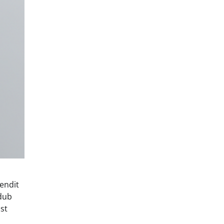
õendit
ndub
st