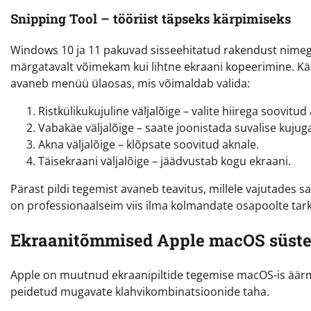
Snipping Tool – tööriist täpseks kärpimiseks
Windows 10 ja 11 pakuvad sisseehitatud rakendust nime
märgatavalt võimekam kui lihtne ekraani kopeerimine. Kä
avaneb menüü ülaosas, mis võimaldab valida:
Ristkülikukujuline väljalõige – valite hiirega soovitud 
Vabakäe väljalõige – saate joonistada suvalise kujuga
Akna väljalõige – klõpsate soovitud aknale.
Täisekraani väljalõige – jäädvustab kogu ekraani.
Pärast pildi tegemist avaneb teavitus, millele vajutades s
on professionaalseim viis ilma kolmandate osapoolte tark
Ekraanitõmmised Apple macOS süst
Apple on muutnud ekraanipiltide tegemise macOS-is äärmise
peidetud mugavate klahvikombinatsioonide taha.