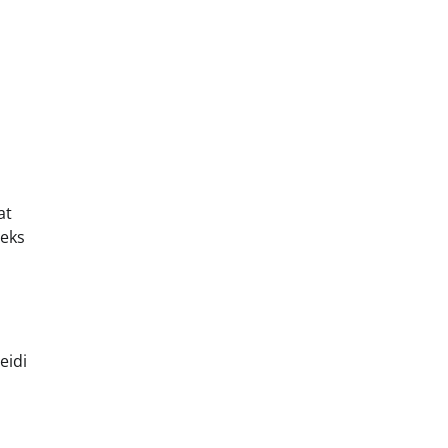
at
teks
eidi