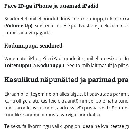
Face ID-ga iPhone ja uuemad iPadid
Seadmetel, millel puudub füüsiline kodunupp, tuleb korr
(Volume Up)
. See teeb kohese jäädvustuse ja ekraani nurka
joonistada või jagada.
Kodunupuga seadmed
Vanematel iPhone’i ja iPadi mudelitel, millel on esiküljel
Toitenuppu
ja
Kodunuppu
. See toimib laitmatult ja pil
Kasulikud näpunäited ja parimad pra
Ekraanipildi tegemine on alles algus. Et saavutada parim
kontrollige alati, kas teie ekraanitõmmisel pole näha tundli
teie paroole, isikukoodi, aadressi või privaatseid sõnume
tundlikke andmeid musta värviga kinni katta.
Teiseks, failivormingu valik. .png on ideaalne kvaliteetse gr