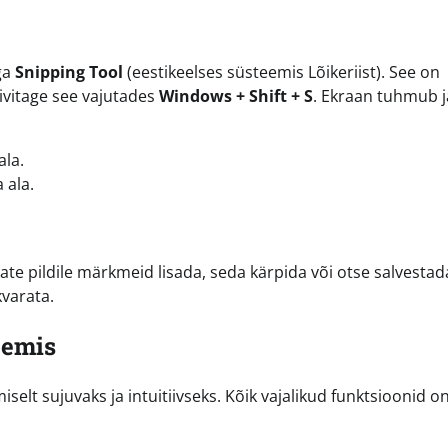
ga
Snipping Tool
(eestikeelses süsteemis Lõikeriist). See on
ivitage see vajutades
Windows + Shift + S
. Ekraan tuhmub ja
ala.
 ala.
aate pildile märkmeid lisada, seda kärpida või otse salvestad
varata.
eemis
lt sujuvaks ja intuitiivseks. Kõik vajalikud funktsioonid o