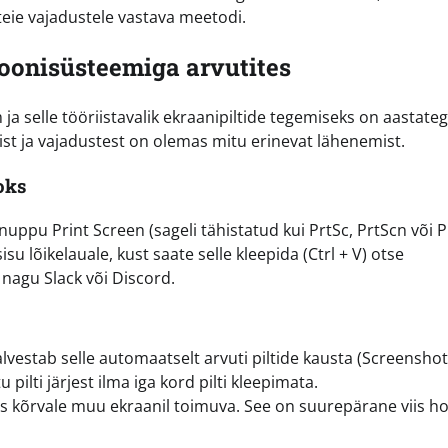
t teie vajadustele vastava meetodi.
onisüsteemiga arvutites
 selle tööriistavalik ekraanipiltide tegemiseks on aastate
st ja vajadustest on olemas mitu erinevat lähenemist.
oks
uppu Print Screen (sageli tähistatud kui PrtSc, PrtScn või P
u lõikelauale, kust saate selle kleepida (Ctrl + V) otse
nagu Slack või Discord.
alvestab selle automaatselt arvuti piltide kausta (Screensho
pilti järjest ilma iga kord pilti kleepimata.
tes kõrvale muu ekraanil toimuva. See on suurepärane viis h