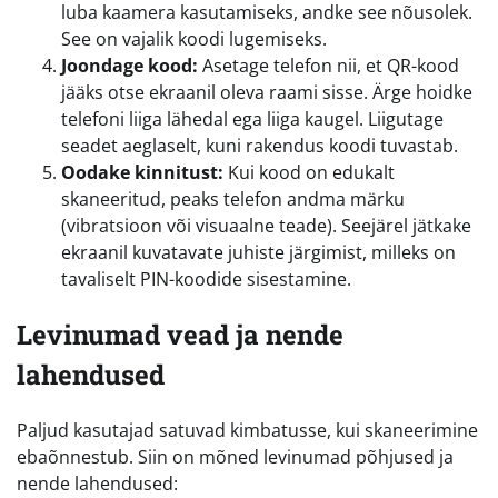
luba kaamera kasutamiseks, andke see nõusolek.
See on vajalik koodi lugemiseks.
Joondage kood:
Asetage telefon nii, et QR-kood
jääks otse ekraanil oleva raami sisse. Ärge hoidke
telefoni liiga lähedal ega liiga kaugel. Liigutage
seadet aeglaselt, kuni rakendus koodi tuvastab.
Oodake kinnitust:
Kui kood on edukalt
skaneeritud, peaks telefon andma märku
(vibratsioon või visuaalne teade). Seejärel jätkake
ekraanil kuvatavate juhiste järgimist, milleks on
tavaliselt PIN-koodide sisestamine.
Levinumad vead ja nende
lahendused
Paljud kasutajad satuvad kimbatusse, kui skaneerimine
ebaõnnestub. Siin on mõned levinumad põhjused ja
nende lahendused: