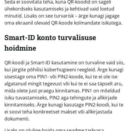
Seda ei soovitata teha, kuna QR-koodid on sageli
ühekordseks kasutamiseks ja kehtivad vaid loetud
minutid. Lisaks on see turvarisk – ärge kunagi jagage
oma ekraanil olevaid QR-koode kolmandate isikutega.
Smart-ID konto turvalisuse
hoidmine
QR-koodi ja Smart-ID kasutamine on turvaline vaid siis,
kui järgite põhilisi küberhügieeni reegleid. Ärge kunagi
sisestage oma PIN1- või PIN2-koode, kui te ei ole ise
algatanud mingit tegevust või kui te ei saa täpselt aru,
mida olete just praegu kinnitamas. PIN1 on mõeldud
isiku tuvastamiseks, PIN2 aga tehingute ja allkirjade
kinnitamiseks. Ärge kunagi kasutage PIN2-koodi, kui te
ei soovi teha konkreetset makset või allkirjastada
dokumenti.
Lisaks on oluline hoida oma seadme tarkvara