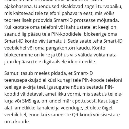
ajakohasena. Uuendused sisaldavad sageli turvapaiku,
mis kaitsevad teie telefoni pahavara eest, mis võiks
teoreetiliselt proovida Smart-ID protsesse mõjutada.
Kui kaotate oma telefoni või kahtlustate, et keegi on
saanud ligipääsu teie PIN-koodidele, blokeerige oma
Smart-ID konto viivitamatult. Seda saate teha Smart-ID
veebilehel või oma pangakontori kaudu. Konto
blokeerimine on kiire ja tõhus viis vältida volitamata
juurdepääsu teie digitaalsele identiteedile.
Samuti tasub meeles pidada, et Smart-ID
teenusepakkujad ei küsi kunagi teie PIN-koode telefoni
teel ega e-kirja teel. Igasugune nõue sisestada PIN-
koodid väidetavalt ametlikku vormi, mis saabus teile e-
kirja või SMS-iga, on kindel märk pettusest. Kasutage
alati ametlikke kanaleid ja veenduge, et olete õigel
veebilehel, enne kui skaneerite QR-koodi või sisestate
oma koode.