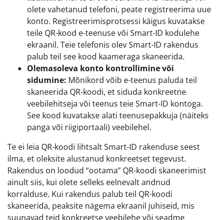
olete vahetanud telefoni, peate registreerima uue
konto. Registreerimisprotsessi käigus kuvatakse
teile QR-kood e-teenuse või Smart-ID kodulehe
ekraanil. Teie telefonis olev Smart-ID rakendus
palub teil see kood kaameraga skaneerida.
Olemasoleva konto kontrollimine või
sidumine:
Mõnikord võib e-teenus paluda teil
skaneerida QR-koodi, et siduda konkreetne
veebilehitseja või teenus teie Smart-ID kontoga.
See kood kuvatakse alati teenusepakkuja (näiteks
panga või riigiportaali) veebilehel.
Te ei leia QR-koodi lihtsalt Smart-ID rakenduse seest
ilma, et oleksite alustanud konkreetset tegevust.
Rakendus on loodud “ootama” QR-koodi skaneerimist
ainult siis, kui olete selleks eelnevalt andnud
korralduse. Kui rakendus palub teil QR-koodi
skaneerida, peaksite nägema ekraanil juhiseid, mis
suunavad teid konkreetse veebilehe või seadme