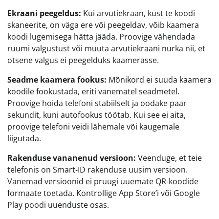
Ekraani peegeldus:
Kui arvutiekraan, kust te koodi
skaneerite, on väga ere või peegeldav, võib kaamera
koodi lugemisega hätta jääda. Proovige vähendada
ruumi valgustust või muuta arvutiekraani nurka nii, et
otsene valgus ei peegelduks kaamerasse.
Seadme kaamera fookus:
Mõnikord ei suuda kaamera
koodile fookustada, eriti vanematel seadmetel.
Proovige hoida telefoni stabiilselt ja oodake paar
sekundit, kuni autofookus töötab. Kui see ei aita,
proovige telefoni veidi lähemale või kaugemale
liigutada.
Rakenduse vananenud versioon:
Veenduge, et teie
telefonis on Smart-ID rakenduse uusim versioon.
Vanemad versioonid ei pruugi uuemate QR-koodide
formaate toetada. Kontrollige App Store’i või Google
Play poodi uuenduste osas.