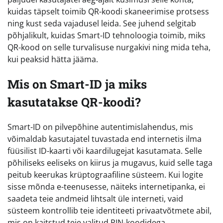
kuidas täpselt toimib QR-koodi skaneerimise protsess
ning kust seda vajadusel leida. See juhend selgitab
põhjalikult, kuidas Smart-ID tehnoloogia toimib, miks
QR-kood on selle turvalisuse nurgakivi ning mida teha,
kui peaksid hätta jääma.
Mis on Smart-ID ja miks
kasutatakse QR-koodi?
Smart-ID on pilvepõhine autentimislahendus, mis
võimaldab kasutajatel tuvastada end internetis ilma
füüsilist ID-kaarti või kaardilugejat kasutamata. Selle
põhiliseks eeliseks on kiirus ja mugavus, kuid selle taga
peitub keerukas krüptograafiline süsteem. Kui logite
sisse mõnda e-teenusesse, näiteks internetipanka, ei
saadeta teie andmeid lihtsalt üle interneti, vaid
süsteem kontrollib teie identiteeti privaatvõtmete abil,
mis on kaitstud teie valitud PIN-koodidega.