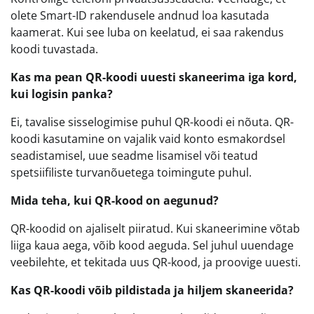
olete Smart-ID rakendusele andnud loa kasutada
kaamerat. Kui see luba on keelatud, ei saa rakendus
koodi tuvastada.
Kas ma pean QR-koodi uuesti skaneerima iga kord,
kui logisin panka?
Ei, tavalise sisselogimise puhul QR-koodi ei nõuta. QR-
koodi kasutamine on vajalik vaid konto esmakordsel
seadistamisel, uue seadme lisamisel või teatud
spetsiifiliste turvanõuetega toimingute puhul.
Mida teha, kui QR-kood on aegunud?
QR-koodid on ajaliselt piiratud. Kui skaneerimine võtab
liiga kaua aega, võib kood aeguda. Sel juhul uuendage
veebilehte, et tekitada uus QR-kood, ja proovige uuesti.
Kas QR-koodi võib pildistada ja hiljem skaneerida?