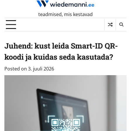
Skip
to
teadmised, mis kestavad
content
Juhend: kust leida Smart-ID QR-
koodi ja kuidas seda kasutada?
Posted on
3. juuli 2026