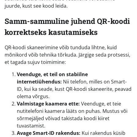
juurde, kust see kood leida.
Samm-sammuline juhend QR-koodi
korrektseks kasutamiseks
QR-koodi skaneerimine võib tunduda lihtne, kuid
mõnikord võib tehnika tõrkuda. Järgige seda protsessi,
et tagada sujuv toimimine:
Veenduge, et teil on stabiilne
internetiühendus:
Nii telefon, milles on Smart-
ID, kui ka seade, kust QR-koodi skaneerite, peavad
olema võrgus.
Valmistage kaamera ette:
Veenduge, et teie
nutitelefoni kaamera lääts on puhas. Mustus või
sõrmejäljed võivad takistada koodi kiiret
tuvastamist.
Avage Smart-ID rakendus:
Kui rakendus küsib