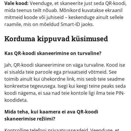
Vale kood:
Veenduge, et skaneerite just seda QR-koodi,
mida teenus teilt nõuab. Mõnikord kuvatakse ekraanil
mitmeid koode või juhiseid – keskenduge ainult sellele
raamile, mis on mõeldud Smart-ID jaoks.
Korduma kippuvad küsimused
Kas QR-koodi skaneerimine on turvaline?
Jah, QR-koodi skaneerimine on väga turvaline. Kood ise
ei sisalda teie paroole ega privaatseid võtmeid. See
toimib ainult kui ühekordne link, mis seob teie seadme
konkreetse tegevusega. Isegi kui keegi teine peaks seda
koodi nägema, ei saa nad teie kontole ligi ilma teie PIN-
koodideta.
Mida teha, kui kaamera ei ava QR-koodi
skaneerimise režiimi?
Kontrollige telefoni privaatsusseadeid. Veenduge, et