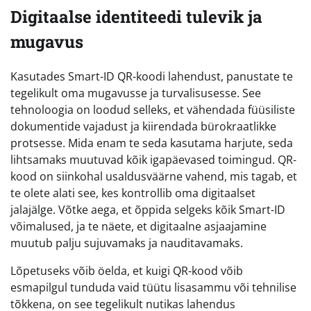
Digitaalse identiteedi tulevik ja
mugavus
Kasutades Smart-ID QR-koodi lahendust, panustate te
tegelikult oma mugavusse ja turvalisusesse. See
tehnoloogia on loodud selleks, et vähendada füüsiliste
dokumentide vajadust ja kiirendada bürokraatlikke
protsesse. Mida enam te seda kasutama harjute, seda
lihtsamaks muutuvad kõik igapäevased toimingud. QR-
kood on siinkohal usaldusväärne vahend, mis tagab, et
te olete alati see, kes kontrollib oma digitaalset
jalajälge. Võtke aega, et õppida selgeks kõik Smart-ID
võimalused, ja te näete, et digitaalne asjaajamine
muutub palju sujuvamaks ja nauditavamaks.
Lõpetuseks võib öelda, et kuigi QR-kood võib
esmapilgul tunduda vaid tüütu lisasammu või tehnilise
tõkkena, on see tegelikult nutikas lahendus