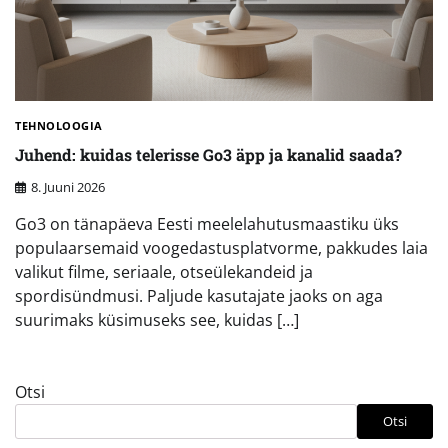
TEHNOLOOGIA
Juhend: kuidas telerisse Go3 äpp ja kanalid saada?
8. Juuni 2026
Go3 on tänapäeva Eesti meelelahutusmaastiku üks
populaarsemaid voogedastusplatvorme, pakkudes laia
valikut filme, seriaale, otseülekandeid ja
spordisündmusi. Paljude kasutajate jaoks on aga
suurimaks küsimuseks see, kuidas […]
Otsi
Otsi