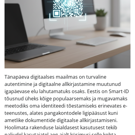
Tänapäeva digitaalses maailmas on turvaline
autentimine ja digitaalne allkirjastamine muutunud
igapäevase elu lahutamatuks osaks. Eestis on Smart-ID
tõusnud üheks kõige populaarsemaks ja mugavamaks
meetodiks oma identiteedi tõestamiseks erinevates e-
teenustes, alates pangakontodele ligipääsust kuni
ametlike dokumentide digitaalse allkirjastamiseni.
Hoolimata rakenduse laialdasest kasutusest tekib
paljudel kasutajatel aeg-ajalt küsimusi selle kohta,