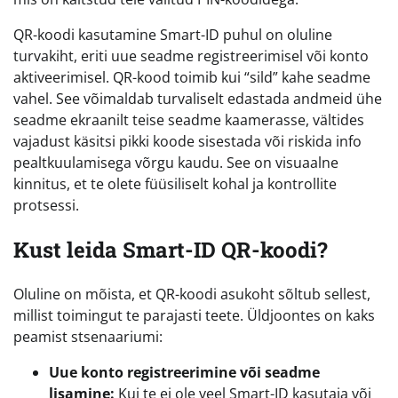
QR-koodi kasutamine Smart-ID puhul on oluline
turvakiht, eriti uue seadme registreerimisel või konto
aktiveerimisel. QR-kood toimib kui “sild” kahe seadme
vahel. See võimaldab turvaliselt edastada andmeid ühe
seadme ekraanilt teise seadme kaamerasse, vältides
vajadust käsitsi pikki koode sisestada või riskida info
pealtkuulamisega võrgu kaudu. See on visuaalne
kinnitus, et te olete füüsiliselt kohal ja kontrollite
protsessi.
Kust leida Smart-ID QR-koodi?
Oluline on mõista, et QR-koodi asukoht sõltub sellest,
millist toimingut te parajasti teete. Üldjoontes on kaks
peamist stsenaariumi:
Uue konto registreerimine või seadme
lisamine:
Kui te ei ole veel Smart-ID kasutaja või