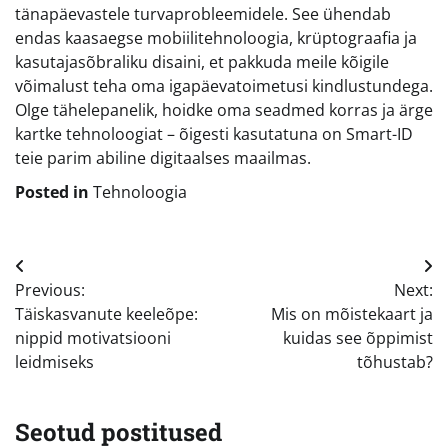
tänapäevastele turvaprobleemidele. See ühendab
endas kaasaegse mobiilitehnoloogia, krüptograafia ja
kasutajasõbraliku disaini, et pakkuda meile kõigile
võimalust teha oma igapäevatoimetusi kindlustundega.
Olge tähelepanelik, hoidke oma seadmed korras ja ärge
kartke tehnoloogiat – õigesti kasutatuna on Smart-ID
teie parim abiline digitaalses maailmas.
Posted in
Tehnoloogia
Navigeerimine
Previous:
Next:
Täiskasvanute keeleõpe:
Mis on mõistekaart ja
nippid motivatsiooni
kuidas see õppimist
leidmiseks
tõhustab?
Seotud postitused