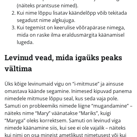
(näiteks prantsuse nimed).
Kui nime lõppu lisatav käändelõpp võib tekitada
segadust nime algkujuga.
Kui tegemist on keerulise võõrapärase nimega,
mida on raske ilma eraldusmärgita käänamisel
lugeda.
Levinud vead, mida igaüks peaks
vältima
Üks kõige levinumaid vigu on “i-mitmuse” ja ainsuse
omastava käände segamine. Inimesed kipuvad panema
nimedele mitmuse lõppu seal, kus seda vaja pole.
Samuti on probleemiks nimede liigne “mugandamine” –
näiteks nime “Mary” väänatakse “Mariks”, kuigi
“Maryga” oleks korrektsem. Samuti on levinud viga
nimede käänamine siis, kui see ei ole vajalik – näiteks
kui nimi on osa mingist ametlikust nimetusest või kui