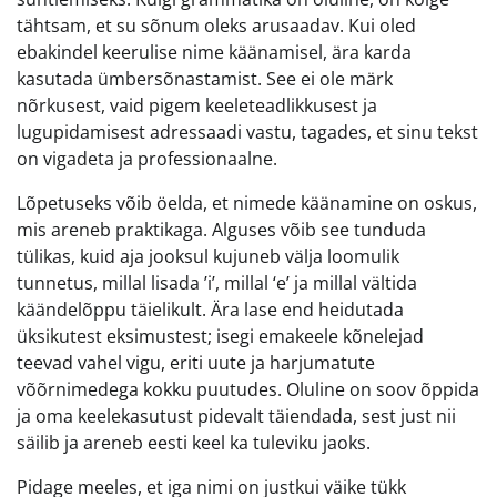
tähtsam, et su sõnum oleks arusaadav. Kui oled
ebakindel keerulise nime käänamisel, ära karda
kasutada ümbersõnastamist. See ei ole märk
nõrkusest, vaid pigem keeleteadlikkusest ja
lugupidamisest adressaadi vastu, tagades, et sinu tekst
on vigadeta ja professionaalne.
Lõpetuseks võib öelda, et nimede käänamine on oskus,
mis areneb praktikaga. Alguses võib see tunduda
tülikas, kuid aja jooksul kujuneb välja loomulik
tunnetus, millal lisada ’i’, millal ‘e’ ja millal vältida
käändelõppu täielikult. Ära lase end heidutada
üksikutest eksimustest; isegi emakeele kõnelejad
teevad vahel vigu, eriti uute ja harjumatute
võõrnimedega kokku puutudes. Oluline on soov õppida
ja oma keelekasutust pidevalt täiendada, sest just nii
säilib ja areneb eesti keel ka tuleviku jaoks.
Pidage meeles, et iga nimi on justkui väike tükk