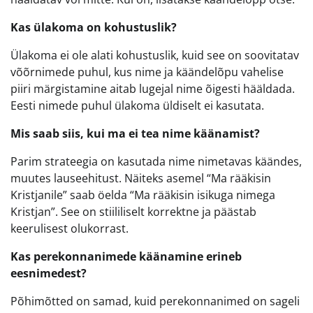
Kas ülakoma on kohustuslik?
Ülakoma ei ole alati kohustuslik, kuid see on soovitatav
võõrnimede puhul, kus nime ja käändelõpu vahelise
piiri märgistamine aitab lugejal nime õigesti hääldada.
Eesti nimede puhul ülakoma üldiselt ei kasutata.
Mis saab siis, kui ma ei tea nime käänamist?
Parim strateegia on kasutada nime nimetavas käändes,
muutes lauseehitust. Näiteks asemel “Ma rääkisin
Kristjanile” saab öelda “Ma rääkisin isikuga nimega
Kristjan”. See on stiililiselt korrektne ja päästab
keerulisest olukorrast.
Kas perekonnanimede käänamine erineb
eesnimedest?
Põhimõtted on samad, kuid perekonnanimed on sageli