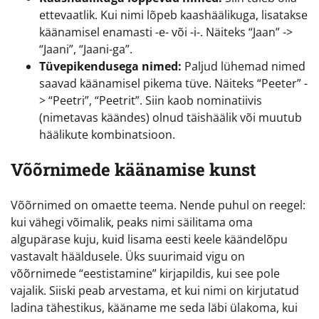
ettevaatlik. Kui nimi lõpeb kaashäälikuga, lisatakse
käänamisel enamasti -e- või -i-. Näiteks “Jaan” ->
“Jaani”, “Jaani-ga”.
Tüvepikendusega nimed:
Paljud lühemad nimed
saavad käänamisel pikema tüve. Näiteks “Peeter” -
> “Peetri”, “Peetrit”. Siin kaob nominatiivis
(nimetavas käändes) olnud täishäälik või muutub
häälikute kombinatsioon.
Võõrnimede käänamise kunst
Võõrnimed on omaette teema. Nende puhul on reegel:
kui vähegi võimalik, peaks nimi säilitama oma
algupärase kuju, kuid lisama eesti keele käändelõpu
vastavalt hääldusele. Üks suurimaid vigu on
võõrnimede “eestistamine” kirjapildis, kui see pole
vajalik. Siiski peab arvestama, et kui nimi on kirjutatud
ladina tähestikus, kääname me seda läbi ülakoma, kui