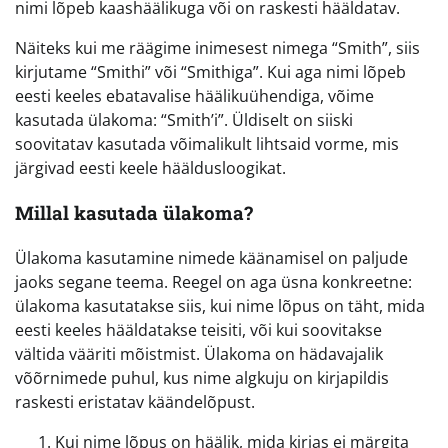
nimi lõpeb kaashäälikuga või on raskesti hääldatav.
Näiteks kui me räägime inimesest nimega “Smith”, siis
kirjutame “Smithi” või “Smithiga”. Kui aga nimi lõpeb
eesti keeles ebatavalise häälikuühendiga, võime
kasutada ülakoma: “Smith’i”. Üldiselt on siiski
soovitatav kasutada võimalikult lihtsaid vorme, mis
järgivad eesti keele hääldusloogikat.
Millal kasutada ülakoma?
Ülakoma kasutamine nimede käänamisel on paljude
jaoks segane teema. Reegel on aga üsna konkreetne:
ülakoma kasutatakse siis, kui nime lõpus on täht, mida
eesti keeles hääldatakse teisiti, või kui soovitakse
vältida vääriti mõistmist. Ülakoma on hädavajalik
võõrnimede puhul, kus nime algkuju on kirjapildis
raskesti eristatav käändelõpust.
Kui nime lõpus on häälik, mida kirjas ei märgita