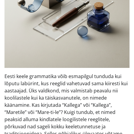
Eesti keele grammatika võib esmapilgul tunduda kui
lõputu labürint, kus reeglid vahetuvad sama kiiresti kui
aastaajad. Üks valdkond, mis valmistab peavalu nii
koolilastele kui ka täiskasvanutele, on nimede
käänamine. Kas kirjutada “Kallega” või “Kallega”,
“Maretile” või “Mare-ti-le”? Kuigi tundub, et nimed
peaksid alluma kindlatele loogilistele reeglitele,
põrkuvad nad sageli kokku keeletunnetuse ja
traditsioonidega. Selles põhjalikus ülevaates võtame