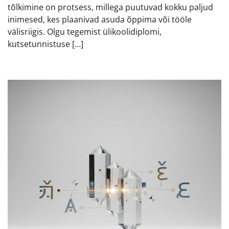
tõlkimine on protsess, millega puutuvad kokku paljud
inimesed, kes plaanivad asuda õppima või tööle
välisriigis. Olgu tegemist ülikoolidiplomi,
kutsetunnistuse […]