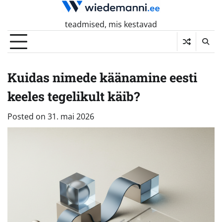
Skip
to
teadmised, mis kestavad
content
Kuidas nimede käänamine eesti
keeles tegelikult käib?
Posted on
31. mai 2026