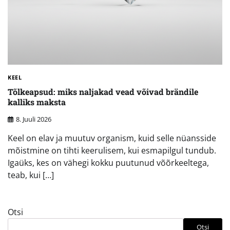
KEEL
Tõlkeapsud: miks naljakad vead võivad brändile
kalliks maksta
8. Juuli 2026
Keel on elav ja muutuv organism, kuid selle nüansside
mõistmine on tihti keerulisem, kui esmapilgul tundub.
Igaüks, kes on vähegi kokku puutunud võõrkeeltega,
teab, kui […]
Otsi
Otsi