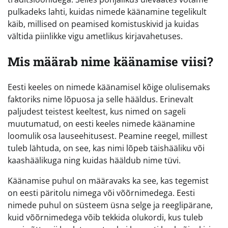
pulkadeks lahti, kuidas nimede käänamine tegelikult
käib, millised on peamised komistuskivid ja kuidas
vältida piinlikke vigu ametlikus kirjavahetuses.
Mis määrab nime käänamise viisi?
Eesti keeles on nimede käänamisel kõige olulisemaks
faktoriks nime lõpuosa ja selle hääldus. Erinevalt
paljudest teistest keeltest, kus nimed on sageli
muutumatud, on eesti keeles nimede käänamine
loomulik osa lauseehitusest. Peamine reegel, millest
tuleb lähtuda, on see, kas nimi lõpeb täishääliku või
kaashäälikuga ning kuidas hääldub nime tüvi.
Käänamise puhul on määravaks ka see, kas tegemist
on eesti päritolu nimega või võõrnimedega. Eesti
nimede puhul on süsteem üsna selge ja reeglipärane,
kuid võõrnimedega võib tekkida olukordi, kus tuleb