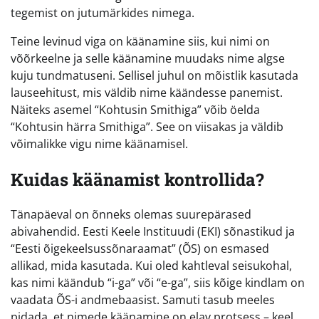
tegemist on jutumärkides nimega.
Teine levinud viga on käänamine siis, kui nimi on
võõrkeelne ja selle käänamine muudaks nime algse
kuju tundmatuseni. Sellisel juhul on mõistlik kasutada
lauseehitust, mis väldib nime käändesse panemist.
Näiteks asemel “Kohtusin Smithiga” võib öelda
“Kohtusin härra Smithiga”. See on viisakas ja väldib
võimalikke vigu nime käänamisel.
Kuidas käänamist kontrollida?
Tänapäeval on õnneks olemas suurepärased
abivahendid. Eesti Keele Instituudi (EKI) sõnastikud ja
“Eesti õigekeelsussõnaraamat” (ÕS) on esmased
allikad, mida kasutada. Kui oled kahtleval seisukohal,
kas nimi käändub “i-ga” või “e-ga”, siis kõige kindlam on
vaadata ÕS-i andmebaasist. Samuti tasub meeles
pidada, et nimede käänamine on elav protsess – keel