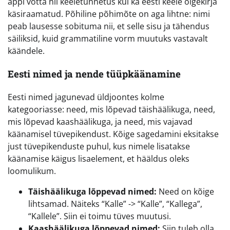
appi võtta nii keeletunnetus kui ka eesti keele õigekirja
käsiraamatud. Põhiline põhimõte on aga lihtne: nimi
peab lausesse sobituma nii, et selle sisu ja tähendus
säiliksid, kuid grammatiline vorm muutuks vastavalt
käändele.
Eesti nimed ja nende tüüpkäänamine
Eesti nimed jagunevad üldjoontes kolme
kategooriasse: need, mis lõpevad täishäälikuga, need,
mis lõpevad kaashäälikuga, ja need, mis vajavad
käänamisel tüvepikendust. Kõige sagedamini eksitakse
just tüvepikenduste puhul, kus nimele lisatakse
käänamise käigus lisaelement, et hääldus oleks
loomulikum.
Täishäälikuga lõppevad nimed:
Need on kõige
lihtsamad. Näiteks “Kalle” -> “Kalle”, “Kallega”,
“Kallele”. Siin ei toimu tüves muutusi.
Kaashäälikuga lõppevad nimed:
Siin tuleb olla