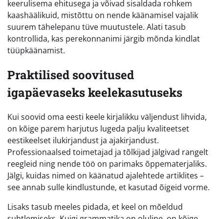
keerulisema ehitusega ja võivad sisaldada rohkem
kaashäälikuid, mistõttu on nende käänamisel vajalik
suurem tähelepanu tüve muutustele. Alati tasub
kontrollida, kas perekonnanimi järgib mõnda kindlat
tüüpkäänamist.
Praktilised soovitused
igapäevaseks keelekasutuseks
Kui soovid oma eesti keele kirjalikku väljendust lihvida,
on kõige parem harjutus lugeda palju kvaliteetset
eestikeelset ilukirjandust ja ajakirjandust.
Professionaalsed toimetajad ja tõlkijad jälgivad rangelt
reegleid ning nende töö on parimaks õppematerjaliks.
Jälgi, kuidas nimed on käänatud ajalehtede artiklites –
see annab sulle kindlustunde, et kasutad õigeid vorme.
Lisaks tasub meeles pidada, et keel on mõeldud
suhtlemiseks. Kuigi grammatika on oluline, on kõige