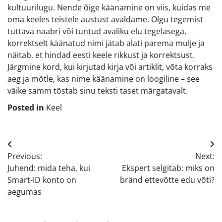
kultuurilugu. Nende õige käänamine on viis, kuidas me
oma keeles teistele austust avaldame. Olgu tegemist
tuttava naabri või tuntud avaliku elu tegelasega,
korrektselt käänatud nimi jätab alati parema mulje ja
näitab, et hindad eesti keele rikkust ja korrektsust.
Järgmine kord, kui kirjutad kirja või artiklit, võta korraks
aeg ja mõtle, kas nime käänamine on loogiline – see
väike samm tõstab sinu teksti taset märgatavalt.
Posted in
Keel
Navigeerimine
Previous:
Next:
Juhend: mida teha, kui
Ekspert selgitab: miks on
Smart-ID konto on
bränd ettevõtte edu võti?
aegumas