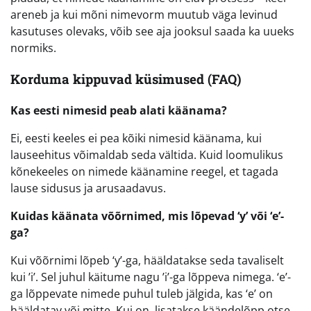
areneb ja kui mõni nimevorm muutub väga levinud
kasutuses olevaks, võib see aja jooksul saada ka uueks
normiks.
Korduma kippuvad küsimused (FAQ)
Kas eesti nimesid peab alati käänama?
Ei, eesti keeles ei pea kõiki nimesid käänama, kui
lauseehitus võimaldab seda vältida. Kuid loomulikus
kõnekeeles on nimede käänamine reegel, et tagada
lause sidusus ja arusaadavus.
Kuidas käänata võõrnimed, mis lõpevad ‘y’ või ‘e’-
ga?
Kui võõrnimi lõpeb ‘y’-ga, hääldatakse seda tavaliselt
kui ’i’. Sel juhul käitume nagu ’i’-ga lõppeva nimega. ‘e’-
ga lõppevate nimede puhul tuleb jälgida, kas ‘e’ on
hääldatav või mitte. Kui on, lisatakse käändelõpp otse.