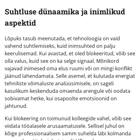
Suhtluse dünaamika ja inimlikud
aspektid
Lõpuks tasub meenutada, et tehnoloogia on vaid
vahend suhtlemiseks, kuid inimsuhted on palju
keerulisemad. Kui avastad, et oled blokeeritud, võib see
olla valus, kuid see on ka selge signaal. Mõnikord
vajavad inimesed oma elus ruumi või on mingi konflikt
jäänud lahendamata. Selle asemel, et kulutada energiat
tehniliste võimaluste analüüsimisele, on sageli
kasulikum keskenduda omaenda arengule või oodata
sobivamat hetke, kui osapoolte emotsioonid on
jahtunud.
Kui blokeering on toimunud kolleegide vahel, võib see
viidata tööalasele arusaamatusele. Sellisel juhul on
kõige professionaalsem samm suhelda läbi kolmanda