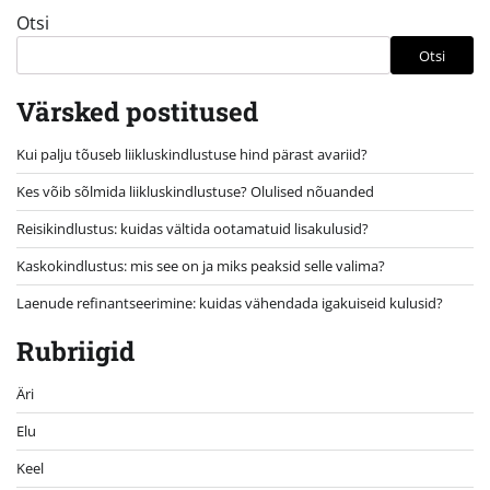
Otsi
Otsi
Värsked postitused
Kui palju tõuseb liikluskindlustuse hind pärast avariid?
Kes võib sõlmida liikluskindlustuse? Olulised nõuanded
Reisikindlustus: kuidas vältida ootamatuid lisakulusid?
Kaskokindlustus: mis see on ja miks peaksid selle valima?
Laenude refinantseerimine: kuidas vähendada igakuiseid kulusid?
Rubriigid
Äri
Elu
Keel