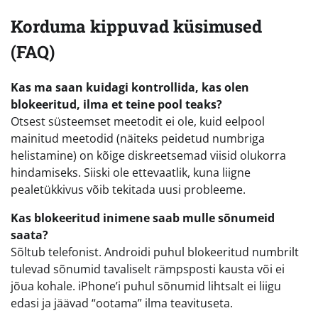
Korduma kippuvad küsimused
(FAQ)
Kas ma saan kuidagi kontrollida, kas olen
blokeeritud, ilma et teine pool teaks?
Otsest süsteemset meetodit ei ole, kuid eelpool
mainitud meetodid (näiteks peidetud numbriga
helistamine) on kõige diskreetsemad viisid olukorra
hindamiseks. Siiski ole ettevaatlik, kuna liigne
pealetükkivus võib tekitada uusi probleeme.
Kas blokeeritud inimene saab mulle sõnumeid
saata?
Sõltub telefonist. Androidi puhul blokeeritud numbrilt
tulevad sõnumid tavaliselt rämpsposti kausta või ei
jõua kohale. iPhone’i puhul sõnumid lihtsalt ei liigu
edasi ja jäävad “ootama” ilma teavituseta.