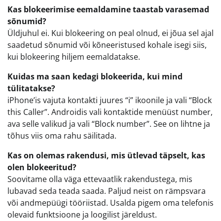
Kas blokeerimise eemaldamine taastab varasemad
sõnumid?
Üldjuhul ei. Kui blokeering on peal olnud, ei jõua sel ajal
saadetud sõnumid või kõneeristused kohale isegi siis,
kui blokeering hiljem eemaldatakse.
Kuidas ma saan kedagi blokeerida, kui mind
tülitatakse?
iPhone’is vajuta kontakti juures “i” ikoonile ja vali “Block
this Caller”. Androidis vali kontaktide menüüst number,
ava selle valikud ja vali “Block number”. See on lihtne ja
tõhus viis oma rahu säilitada.
Kas on olemas rakendusi, mis ütlevad täpselt, kas
olen blokeeritud?
Soovitame olla väga ettevaatlik rakendustega, mis
lubavad seda teada saada. Paljud neist on rämpsvara
või andmepüügi tööriistad. Usalda pigem oma telefonis
olevaid funktsioone ja loogilist järeldust.