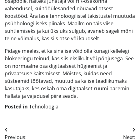
osapoole, näiteks juhataja või HR-osakonna
vahendusel, kui tööülesanded nõuavad otsest
koostööd. Ära lase tehnoloogilistel takistustel muutuda
psühholoogiliseks piinaks. Maailm on täis viise
suhtlemiseks ja kui üks uks sulgub, avaneb sageli mõni
teine võimalus, kas siis otse või kaudselt.
Pidage meeles, et ka sina ise võid olla kunagi kellelegi
blokeeringu teinud, kas siis ekslikult või põhjusega. See
on normaalne osa digitaalsest hügieenist ja
privaatsuse kaitsmisest. Mõistes, kuidas need
süsteemid töötavad, muutud sa ka ise teadlikumaks
kasutajaks, kes oskab oma digitaalset ruumi paremini
hallata ja vajadusel piire seada.
Posted in
Tehnoloogia
Navigeerimine
Previous:
Next: