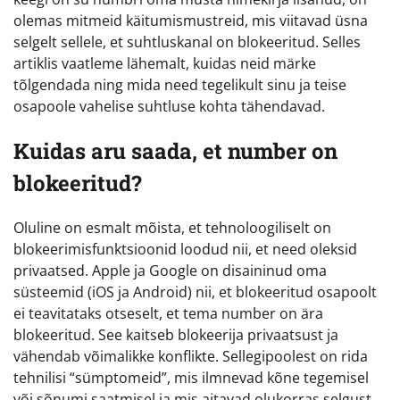
olemas mitmeid käitumismustreid, mis viitavad üsna
selgelt sellele, et suhtluskanal on blokeeritud. Selles
artiklis vaatleme lähemalt, kuidas neid märke
tõlgendada ning mida need tegelikult sinu ja teise
osapoole vahelise suhtluse kohta tähendavad.
Kuidas aru saada, et number on
blokeeritud?
Oluline on esmalt mõista, et tehnoloogiliselt on
blokeerimisfunktsioonid loodud nii, et need oleksid
privaatsed. Apple ja Google on disaininud oma
süsteemid (iOS ja Android) nii, et blokeeritud osapoolt
ei teavitataks otseselt, et tema number on ära
blokeeritud. See kaitseb blokeerija privaatsust ja
vähendab võimalikke konflikte. Sellegipoolest on rida
tehnilisi “sümptomeid”, mis ilmnevad kõne tegemisel
või sõnumi saatmisel ja mis aitavad olukorras selgust