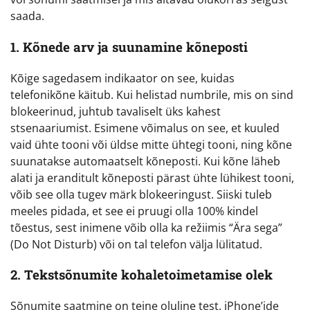
saada.
1. Kõnede arv ja suunamine kõneposti
Kõige sagedasem indikaator on see, kuidas
telefonikõne käitub. Kui helistad numbrile, mis on sind
blokeerinud, juhtub tavaliselt üks kahest
stsenaariumist. Esimene võimalus on see, et kuuled
vaid ühte tooni või üldse mitte ühtegi tooni, ning kõne
suunatakse automaatselt kõneposti. Kui kõne läheb
alati ja eranditult kõneposti pärast ühte lühikest tooni,
võib see olla tugev märk blokeeringust. Siiski tuleb
meeles pidada, et see ei pruugi olla 100% kindel
tõestus, sest inimene võib olla ka režiimis “Ära sega”
(Do Not Disturb) või on tal telefon välja lülitatud.
2. Tekstsõnumite kohaletoimetamise olek
Sõnumite saatmine on teine oluline test. iPhone’ide