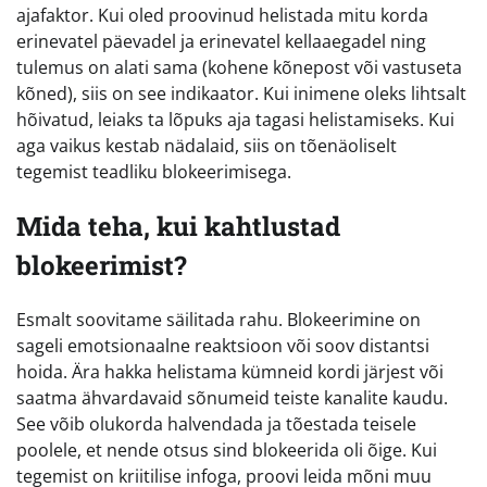
ajafaktor. Kui oled proovinud helistada mitu korda
erinevatel päevadel ja erinevatel kellaaegadel ning
tulemus on alati sama (kohene kõnepost või vastuseta
kõned), siis on see indikaator. Kui inimene oleks lihtsalt
hõivatud, leiaks ta lõpuks aja tagasi helistamiseks. Kui
aga vaikus kestab nädalaid, siis on tõenäoliselt
tegemist teadliku blokeerimisega.
Mida teha, kui kahtlustad
blokeerimist?
Esmalt soovitame säilitada rahu. Blokeerimine on
sageli emotsionaalne reaktsioon või soov distantsi
hoida. Ära hakka helistama kümneid kordi järjest või
saatma ähvardavaid sõnumeid teiste kanalite kaudu.
See võib olukorda halvendada ja tõestada teisele
poolele, et nende otsus sind blokeerida oli õige. Kui
tegemist on kriitilise infoga, proovi leida mõni muu