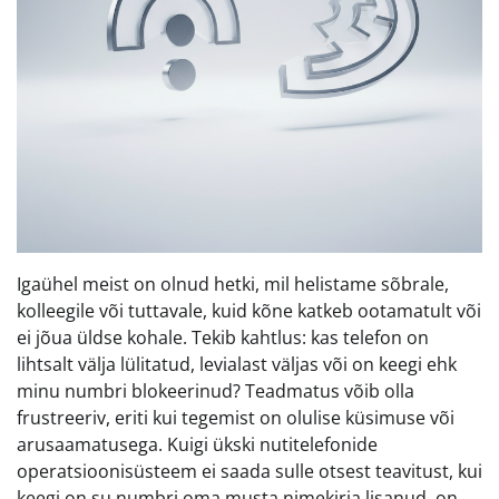
Igaühel meist on olnud hetki, mil helistame sõbrale,
kolleegile või tuttavale, kuid kõne katkeb ootamatult või
ei jõua üldse kohale. Tekib kahtlus: kas telefon on
lihtsalt välja lülitatud, levialast väljas või on keegi ehk
minu numbri blokeerinud? Teadmatus võib olla
frustreeriv, eriti kui tegemist on olulise küsimuse või
arusaamatusega. Kuigi ükski nutitelefonide
operatsioonisüsteem ei saada sulle otsest teavitust, kui
keegi on su numbri oma musta nimekirja lisanud, on