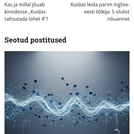
Kas ja millal jõuab
Kuidas leida parim inglise-
kinodesse „Kuidas
eesti tõlkija: 5 olulist
taltsutada lohet 4“?
nõuannet
Seotud postitused