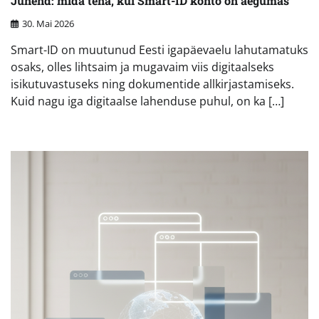
Juhend: mida teha, kui Smart-ID konto on aegumas
30. Mai 2026
Smart-ID on muutunud Eesti igapäevaelu lahutamatuks
osaks, olles lihtsaim ja mugavaim viis digitaalseks
isikutuvastuseks ning dokumentide allkirjastamiseks.
Kuid nagu iga digitaalse lahenduse puhul, on ka […]