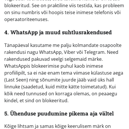
blokeeritud. See on praktiline viis testida, kas probleem
on sinu numbris või hoopis teise inimese telefonis või
operaatoriteenuses.
4. WhatsApp ja muud suhtlusrakendused
Tänapäeval kasutame me palju kolmandate osapoolte
rakendusi nagu WhatsApp, Viber või Telegram. Need
rakendused pakuvad veelgi selgemaid märke.
WhatsAppis blokeerimise puhul kaob inimese
profiilipilt, sa ei näe enam tema viimase külastuse aega
(Last Seen) ning sõnumite juurde jääb vaid üks hall
linnuke (saadetud, kuid mitte kätte toimetatud). Kui
kõik need tunnused on korraga olemas, on peaaegu
kindel, et sind on blokeeritud.
5. Ühenduse puudumine pikema aja vältel
Kõige lihtsam ja samas kõige keerulisem märk on