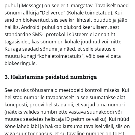
puhul (iMessage) on see eriti märgatav. Tavaliselt näed
sõnumi all kirja “Delivered” (Kohale toimetatud). Kui
sind on blokeeritud, siis see kiri lihtsalt puudub ja jääb
halliks. Androidi puhul on olukord keerulisem, sest
standardne SMS-i protokolli süsteem ei anna tihti
tagasisidet, kas sõnum on kohale jõudnud või mitte.
Kui aga saadad sõnumi ja näed, et selle staatus ei
muutu kunagi “kohaletoimetatuks”, võib see viidata
blokeeringule.
3. Helistamine peidetud numbriga
See on üks tõhusamaid meetodeid kontrollimiseks. Kui
helistad numbrile tavapäraselt ja see suunatakse alati
kõneposti, proovi helistada nii, et varjad oma numbri
(näiteks valides numbri ette vastava suunakoodi või
muutes seadetes helistaja ID peitmise valiku). Kui nüüd
kõne läheb läbi ja hakkab kutsuma tavalisel viisil, siis on
väga suur tõenäosus, et su tavaline number on tõesti