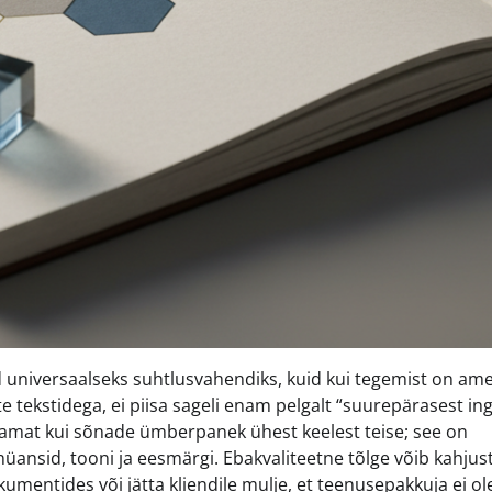
universaalseks suhtlusvahendiks, kuid kui tegemist on ame
 tekstidega, ei piisa sageli enam pelgalt “suurepärasest ing
enamat kui sõnade ümberpanek ühest keelest teise; see on
 nüansid, tooni ja eesmärgi. Ebakvaliteetne tõlge võib kahju
mentides või jätta kliendile mulje, et teenusepakkuja ei ol