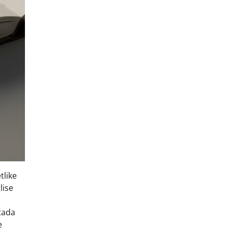
tlike
lise
stada
e