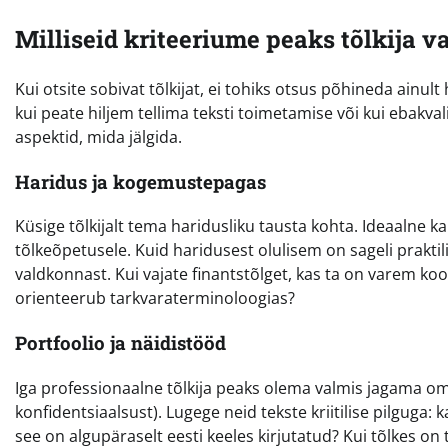
Milliseid kriteeriume peaks tõlkija 
Kui otsite sobivat tõlkijat, ei tohiks otsus põhineda ainu
kui peate hiljem tellima teksti toimetamise või kui ebakval
aspektid, mida jälgida.
Haridus ja kogemustepagas
Küsige tõlkijalt tema haridusliku tausta kohta. Ideaalne k
tõlkeõpetusele. Kuid haridusest olulisem on sageli prakti
valdkonnast. Kui vajate finantstõlget, kas ta on varem ko
orienteerub tarkvaraterminoloogias?
Portfoolio ja näidistööd
Iga professionaalne tõlkija peaks olema valmis jagama oma
konfidentsiaalsust). Lugege neid tekste kriitilise pilguga:
see on algupäraselt eesti keeles kirjutatud? Kui tõlkes on