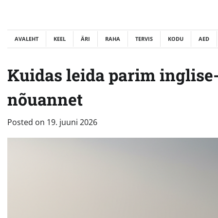
Skip
to
content
AVALEHT
KEEL
ÄRI
RAHA
TERVIS
KODU
AED
Kuidas leida parim inglise-e
nõuannet
Posted on
19. juuni 2026