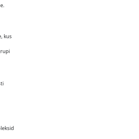
e.
e, kus
grupi
ti
leksid