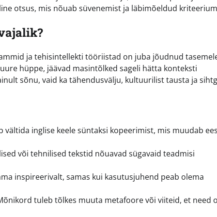
iline otsus, mis nõuab süvenemist ja läbimõeldud kriteerium
vajalik?
mmid ja tehisintellekti tööriistad on juba jõudnud tasemel
suure hüppe, jäävad masintõlked sageli hätta konteksti
ainult sõnu, vaid ka tähendusvälju, kultuurilist tausta ja siht
 vältida inglise keele süntaksi kopeerimist, mis muudab ees
nilised või tehnilised tekstid nõuavad sügavaid teadmisi
ma inspireerivalt, samas kui kasutusjuhend peab olema
õnikord tuleb tõlkes muuta metafoore või viiteid, et need o