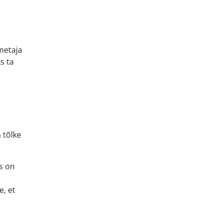
imetaja
s ta
 tõlke
as on
e, et