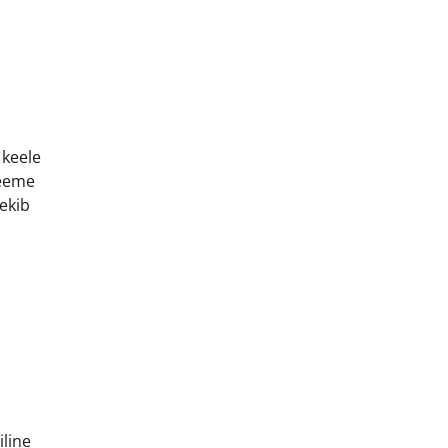
 keele
leeme
ekib
iline