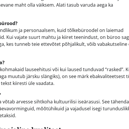
evane maht olla väiksem. Alati tasub varuda aega ka
ebürood?
paindlikum ja personaalsem, kuid tõlkebüroodel on laiemad
id. Kui vajate suurt mahtu ja kiiret teenindust, on büroo sag
a, kes tunneb teie ettevõtet põhjalikult, võib vabakutseline 
da?
, kohmakaid lauseehitusi või kui laused tunduvad “rasked”. K
, aga muutub järsku slängiks), on see märk ebakvaliteetsest t
 tekst kiiresti üle vaadata.
?
 võtab arvesse sihtkoha kultuurilisi iseärasusi. See tähenda
äevavorminguid, mõõtühikuid ja vajadusel isegi turunduslik
etaksid.