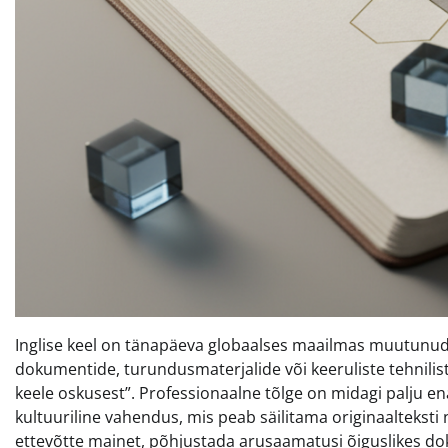
Inglise keel on tänapäeva globaalses maailmas muutunud 
dokumentide, turundusmaterjalide või keeruliste tehniliste
keele oskusest”. Professionaalne tõlge on midagi palju 
kultuuriline vahendus, mis peab säilitama originaalteksti
ettevõtte mainet, põhjustada arusaamatusi õiguslikes doku