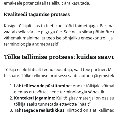
emakeele potentsiaali täielikult ära kasutada.
Kvaliteedi tagamise protsess
Küsige tõlkijalt, kas ta teeb koostööd toimetajaga. Parima
vaatab selle värske pilguga üle. See nelja silma põhimõte o
vähemalt mainima, et teeb ise põhjaliku enesekontrolli ja
terminoloogia andmebaasid).
Tõlke tellimise protsess: kuidas saa
Tõlkija ei ole lihtsalt teenuseosutaja, vaid teie partner
te saate. Tõlke tellimise protsessi saab jaotada järgmis
Lähteülesande püstitamine:
Andke tõlkijale võimal
olemas ettevõttesisene terminoloogia sõnastik.
Konteksti jagamine:
Kui tõlgitav materjal on osa s
tõlkija saaks tunnetada ettevõtte “häält”.
Tähtaegade realistlikkus:
Kiirtööd on alati kallima