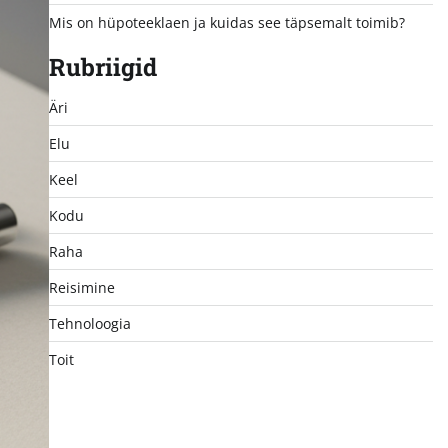
Mis on hüpoteeklaen ja kuidas see täpsemalt toimib?
Rubriigid
Äri
Elu
Keel
Kodu
Raha
Reisimine
Tehnoloogia
Toit