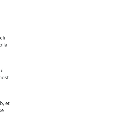
eli
olla
ui
ööst.
b, et
ke