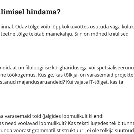
valimisel hindama?
lt hinnal. Odav tõlge võib lõppkokkuvõttes osutuda väga kuluk
iteetne tõlge tekitab mainekahju. Siin on mõned kriitilised
andidaat on filoloogilise kõrgharidusega või spetsialiseerun
line töökogemus. Küsige, kas tõlkijal on varasemaid projekte
ostanud majandusaruandeid? Kui vajate IT-tõlget, kas ta
 varasemaid töid (jälgides loomulikult kliendi
 kas need voolavad loomulikult? Kas teksti lugedes tekib tunne
 tunda võõrast grammatilist struktuuri, ei ole tõlkija suutn