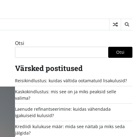
Otsi
Otsi
Värsked postitused
Reisikindlustus: kuidas vältida ootamatuid lisakulusid?
Kaskokindlustus: mis see on ja miks peaksid selle
valima?
Laenude refinantseerimine: kuidas vähendada
igakuiseid kulusid?
Krediidi kulukuse määr: mida see näitab ja miks seda
jälgida?