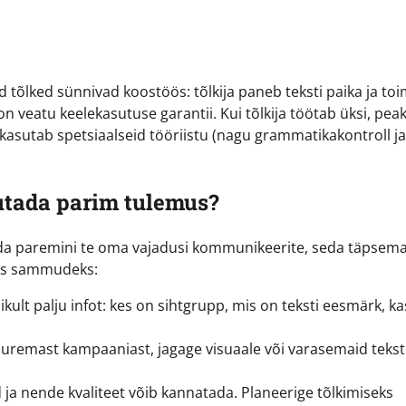
d tõlked sünnivad koostöös: tõlkija paneb teksti paika ja to
n veatu keelekasutuse garantii. Kui tõlkija töötab üksi, peak
 kasutab spetsiaalseid tööriistu (nagu grammatikakontroll ja
vutada parim tulemus?
. Mida paremini te oma vajadusi kommunikeerite, seda täpsema
teks sammudeks:
ikult palju infot: kes on sihtgrupp, mis on teksti eesmärk, k
uuremast kampaaniast, jagage visuaale või varasemaid tekst
d ja nende kvaliteet võib kannatada. Planeerige tõlkimiseks