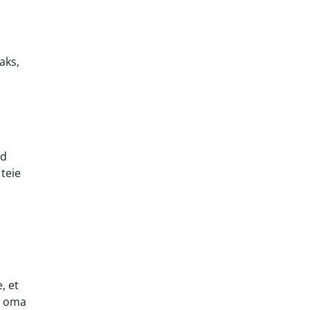
aks,
ud
 teie
, et
ud oma