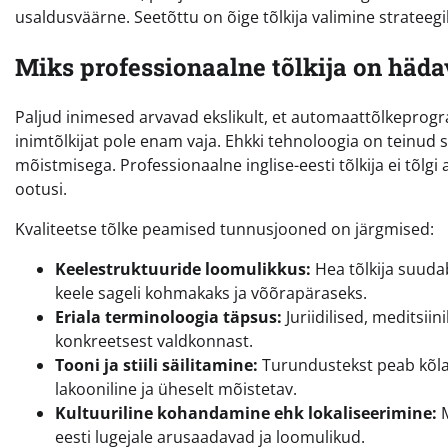
usaldusväärne. Seetõttu on õige tõlkija valimine strateeg
Miks professionaalne tõlkija on häda
Paljud inimesed arvavad ekslikult, et automaattõlkeprogra
inimtõlkijat pole enam vaja. Ehkki tehnoloogia on teinud 
mõistmisega. Professionaalne inglise-eesti tõlkija ei tõlgi 
ootusi.
Kvaliteetse tõlke peamised tunnusjooned on järgmised:
Keelestruktuuride loomulikkus:
Hea tõlkija suudab
keele sageli kohmakaks ja võõrapäraseks.
Eriala terminoloogia täpsus:
Juriidilised, meditsii
konkreetsest valdkonnast.
Tooni ja stiili säilitamine:
Turundustekst peab kõla
lakooniline ja üheselt mõistetav.
Kultuuriline kohandamine ehk lokaliseerimine:
M
eesti lugejale arusaadavad ja loomulikud.