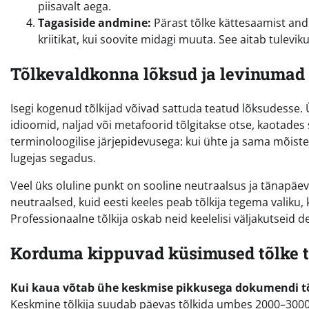
piisavalt aega.
Tagasiside andmine:
Pärast tõlke kättesaamist andke
kriitikat, kui soovite midagi muuta. See aitab tulev
Tõlkevaldkonna lõksud ja levinumad
Isegi kogenud tõlkijad võivad sattuda teatud lõksudesse. 
idioomid, naljad või metafoorid tõlgitakse otse, kaotad
terminoloogilise järjepidevusega: kui ühte ja sama mõist
lugejas segadus.
Veel üks oluline punkt on sooline neutraalsus ja tänapäe
neutraalsed, kuid eesti keeles peab tõlkija tegema valiku, 
Professionaalne tõlkija oskab neid keelelisi väljakutseid 
Korduma kippuvad küsimused tõlke t
Kui kaua võtab ühe keskmise pikkusega dokumendi t
Keskmine tõlkija suudab päevas tõlkida umbes 2000–3000 sõ