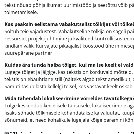
tekst nõuab põhjalikumat uurimistööd ja seetõttu võib pä
toimetamisele.
Kas peaksin eelistama vabakutselist tõlkijat või tõlk
Sõltub teie vajadustest. Vabakutseline tõlkija on sageli 
ressursid, projektijuhtimine ja kvaliteedikontrolli süsteem
kindlam valik. Kui vajate pikaajalist koostööd ühe inimeseg
suurepärane partner.
Kuidas ära tunda halba tõlget, kui ma ise keelt ei val
Lugege tõlget ja jälgige, kas tekstis on korduvaid mõtteid
tekstis on ebaühtlane stiil (näiteks algab tekst ametlikult
Samuti tasub lasta kellelgi teisel, kes vastavat keelt oskab,
Mida tähendab lokaliseerimine võrreldes tavatõlkega
Tõlge keskendub keelelisele täpsusele, lokaliseerimine aga
lisaks sõnade tõlkimisele kohandatakse ka valuutat, kuup
sõnumeid, et need kohalikule lugejale kõige paremini kõn