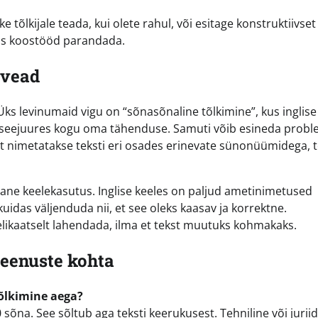
 tõlkijale teada, kui olete rahul, või esitage konstruktiivset
ikus koostööd parandada.
 vead
Üks levinumaid vigu on “sõnasõnaline tõlkimine”, kus inglise
es seejuures kogu oma tähenduse. Samuti võib esineda prob
et nimetatakse teksti eri osades erinevate sünonüümidega, t
vane keelekasutus. Inglise keeles on paljud ametinimetused
kuidas väljenduda nii, et see oleks kaasav ja korrektne.
delikaatselt lahendada, ilma et tekst muutuks kohmakaks.
eenuste kohta
õlkimine aega?
na. See sõltub aga teksti keerukusest. Tehniline või juriid