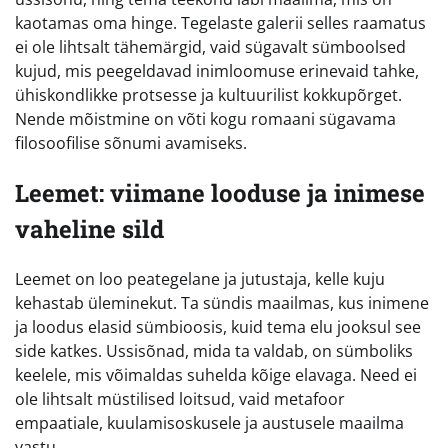
kaotamas oma hinge. Tegelaste galerii selles raamatus
ei ole lihtsalt tähemärgid, vaid sügavalt sümboolsed
kujud, mis peegeldavad inimloomuse erinevaid tahke,
ühiskondlikke protsesse ja kultuurilist kokkupõrget.
Nende mõistmine on võti kogu romaani sügavama
filosoofilise sõnumi avamiseks.
Leemet: viimane looduse ja inimese
vaheline sild
Leemet on loo peategelane ja jutustaja, kelle kuju
kehastab üleminekut. Ta sündis maailmas, kus inimene
ja loodus elasid sümbioosis, kuid tema elu jooksul see
side katkes. Ussisõnad, mida ta valdab, on sümboliks
keelele, mis võimaldas suhelda kõige elavaga. Need ei
ole lihtsalt müstilised loitsud, vaid metafoor
empaatiale, kuulamisoskusele ja austusele maailma
vastu.