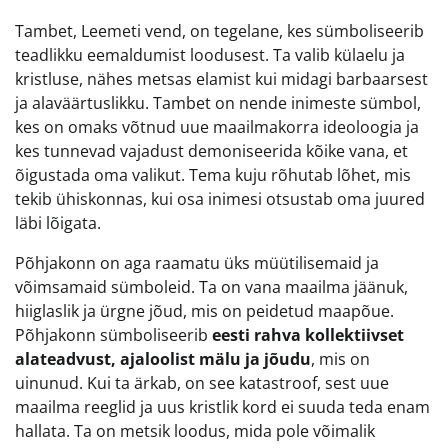
Tambet, Leemeti vend, on tegelane, kes sümboliseerib
teadlikku eemaldumist loodusest. Ta valib külaelu ja
kristluse, nähes metsas elamist kui midagi barbaarsest
ja alaväärtuslikku. Tambet on nende inimeste sümbol,
kes on omaks võtnud uue maailmakorra ideoloogia ja
kes tunnevad vajadust demoniseerida kõike vana, et
õigustada oma valikut. Tema kuju rõhutab lõhet, mis
tekib ühiskonnas, kui osa inimesi otsustab oma juured
läbi lõigata.
Põhjakonn on aga raamatu üks müütilisemaid ja
võimsamaid sümboleid. Ta on vana maailma jäänuk,
hiiglaslik ja ürgne jõud, mis on peidetud maapõue.
Põhjakonn sümboliseerib
eesti rahva kollektiivset
alateadvust, ajaloolist mälu ja jõudu
, mis on
uinunud. Kui ta ärkab, on see katastroof, sest uue
maailma reeglid ja uus kristlik kord ei suuda teda enam
hallata. Ta on metsik loodus, mida pole võimalik