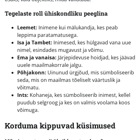
Tegelaste roll ühiskondliku peeglina
Leemet:
Inimene kui mälukandja, kes peab
leppima paratamatusega.
Isa ja Tambet:
Inimesed, kes hülgavad vana uue
nimel, esindades mugavust ja võimu.
Ema ja vanaisa:
Järjepidevuse hoidjad, kes jäävad
uuele maailmakorrale jalgu.
Põhjakonn:
Uinunud ürgjõud, mis sümboliseerib
seda, mis on maailmas tõeliselt väärtuslik ja
võitmatu.
Ints:
Kohaneja, kes sümboliseerib inimest, kellel
puudub selgroog ja kes on valmis voolama koos
võimuga.
Korduma kippuvad küsimused