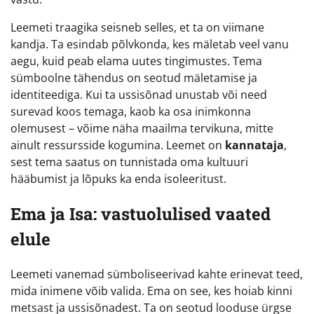
Leemeti traagika seisneb selles, et ta on viimane
kandja. Ta esindab põlvkonda, kes mäletab veel vanu
aegu, kuid peab elama uutes tingimustes. Tema
sümboolne tähendus on seotud mäletamise ja
identiteediga. Kui ta ussisõnad unustab või need
surevad koos temaga, kaob ka osa inimkonna
olemusest – võime näha maailma tervikuna, mitte
ainult ressursside kogumina. Leemet on
kannataja
,
sest tema saatus on tunnistada oma kultuuri
hääbumist ja lõpuks ka enda isoleeritust.
Ema ja Isa: vastuolulised vaated
elule
Leemeti vanemad sümboliseerivad kahte erinevat teed,
mida inimene võib valida. Ema on see, kes hoiab kinni
metsast ja ussisõnadest. Ta on seotud looduse ürgse