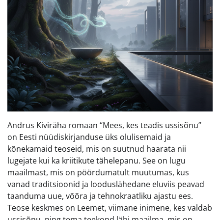
Andrus Kiviräha romaan “Mees, kes teadis ussisõnu”
on Eesti nüüdiskirjanduse üks olulisemaid ja
kõnekamaid teoseid, mis on suutnud haarata nii
lugejate kui ka kriitikute tähelepanu. See on lugu
maailmast, mis on pöördumatult muutumas, kus
vanad traditsioonid ja looduslähedane eluviis peavad
taanduma uue, võõra ja tehnokraatliku ajastu ees.
Teose keskmes on Leemet, viimane inimene, kes valdab
ussisõnu, ning tema teekond läbi maailma, mis on