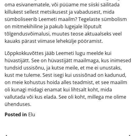
oma esivanematele, või püüame me siiski säilitada
killukest sellest metsikusest ja vabadusest, mida
sümboliseerib Leemeti maailm? Tegelaste sümbolism
on mitmekihiline ja pakub lugejale lõputult
tõlgendusvõimalusi, muutes teose aktuaalseks veel
kauaks pärast viimase lehekülje pööramist.
Lõppkokkuvõttes jääb Leemeti lugu meelde kui
hüvastijätt. See on hüvastijätt maailmaga, kus inimesed
tundsid ussisõnu, ja kutse meile, et me ei unustaks,
kust me tuleme. Sest isegi kui ussisõnad on kadunud,
on meie kohustus hoida alles teadmist, et see maailm
oli kunagi midagi enamat kui lihtsalt koht, mida
vallutada või kus elada. See oli koht, millega me olime
ühenduses.
Posted in
Elu