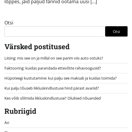
lõppes, jäid paljud fännid ootama uusi […]
Otsi
Otsi
Värsked postitused
Liising: mis see on ja millal on see parim viis auto ostuks?
Faktooring: kuidas parandada ettevõtte rahavoogusid?
Hüpoteegi kustutamine: kui palju see maksab ja kuidas toimida?
Kui palju tõuseb liikluskindlustuse hind pärast avariid?
Kes võib sõlmida liikluskindlustuse? Olulised nõuanded
Rubriigid
Äri