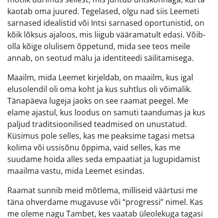
kaotab oma juured. Tegelased, olgu nad siis Leemeti
sarnased idealistid või Intsi sarnased oportunistid, on
kõik lõksus ajaloos, mis liigub vääramatult edasi. Võib-
olla kõige olulisem õppetund, mida see teos meile
annab, on seotud mälu ja identiteedi säilitamisega.
Maailm, mida Leemet kirjeldab, on maailm, kus igal
elusolendil oli oma koht ja kus suhtlus oli võimalik.
Tänapäeva lugeja jaoks on see raamat peegel. Me
elame ajastul, kus loodus on samuti taandumas ja kus
paljud traditsioonilised teadmised on unustatud.
Küsimus pole selles, kas me peaksime tagasi metsa
kolima või ussisõnu õppima, vaid selles, kas me
suudame hoida alles seda empaatiat ja lugupidamist
maailma vastu, mida Leemet esindas.
Raamat sunnib meid mõtlema, milliseid väärtusi me
täna ohverdame mugavuse või “progressi” nimel. Kas
me oleme nagu Tambet, kes vaatab üleolekuga tagasi