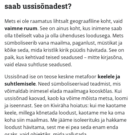
saab ussisõnadest?
Mets ei ole raamatus lihtsalt geograafiline koht, vaid
vaimne ruum
. See on ainus koht, kus inimene saab
olla tõeliselt vaba ja olla ühenduses loodusega. Mets
sümboliseerib vana maailma, paganlust, müstikat ja
kõike seda, mida kristlik kirik püüdis hävitada. See on
paik, kus kehtivad teised seadused – mitte kirjasõna,
vaid elava suhtluse seadused.
Ussisõnad ise on teose keskne metafoor
keelele ja
suhtlemisele
. Need sümboliseerivad teadmist, mis
võimaldab inimesel elada maailmaga kooskõlas. Kui
ussisõnad kaovad, kaob ka võime mõista metsa, loomi
ja iseennast. See on Kiviräha hoiatus: kui me kaotame
keele, millega kõnetada loodust, kaotame me ka oma
koha siin maailmas. Me jääme isoleerituks ja hakkame
loodust hävitama, sest me ei pea seda enam enda
osaks, vaid objektiks, mida vallutada.