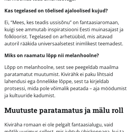
Kas tegelased on tõelised ajaloolised kujud?
Ei, “Mees, kes teadis ussisõnu” on fantaasiaromaan,
kuigi see ammutab inspiratsiooni Eesti muinasajast ja
folkloorist. Tegelased on arhetüübid, mis aitavad
autoril rääkida universaalsetest inimlikest teemadest.
Miks on raamatu lõpp nii melanhoolne?
Lõpp on melanhoolne, sest see peegeldab maailma
paratamatut muutumist. Kivirähk ei paku lihtsaid
lahendusi ega õnnelikke lõppe, sest ta kirjeldab
protsessi, mida pole võimalik peatada – aja möödumist
ja kultuuride kadumist.
Muutuste paratamatus ja mälu roll
Kiviräha romaan ei ole pelgalt fantaasialugu, vaid
mõtlik uurimus sellest, mis juhtub ühiskonnaga, kui ta