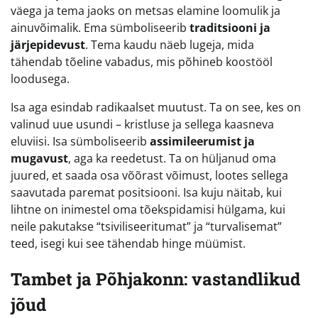
väega ja tema jaoks on metsas elamine loomulik ja
ainuvõimalik. Ema sümboliseerib
traditsiooni ja
järjepidevust
. Tema kaudu näeb lugeja, mida
tähendab tõeline vabadus, mis põhineb koostööl
loodusega.
Isa aga esindab radikaalset muutust. Ta on see, kes on
valinud uue usundi – kristluse ja sellega kaasneva
eluviisi. Isa sümboliseerib
assimileerumist ja
mugavust
, aga ka reedetust. Ta on hüljanud oma
juured, et saada osa võõrast võimust, lootes sellega
saavutada paremat positsiooni. Isa kuju näitab, kui
lihtne on inimestel oma tõekspidamisi hülgama, kui
neile pakutakse “tsiviliseeritumat” ja “turvalisemat”
teed, isegi kui see tähendab hinge müümist.
Tambet ja Põhjakonn: vastandlikud
jõud