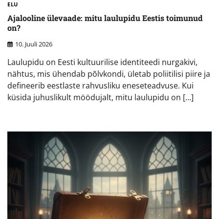
ELU
Ajalooline ülevaade: mitu laulupidu Eestis toimunud
on?
10. Juuli 2026
Laulupidu on Eesti kultuurilise identiteedi nurgakivi,
nähtus, mis ühendab põlvkondi, ületab poliitilisi piire ja
defineerib eestlaste rahvusliku eneseteadvuse. Kui
küsida juhuslikult möödujalt, mitu laulupidu on […]