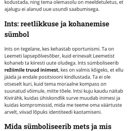
kodustada, ning tema olemasolu on meeldetuletus, et
ajalugu ei alanud uue usundi saabumisega.
Ints: reetlikkuse ja kohanemise
sümbol
Ints on tegelane, kes kehastab oportunismi. Ta on
Leemeti lapsepõlvesõber, kuid erinevalt Leemetist
kohaneb ta kiiresti uute oludega. Ints sümboliseerib
režiimile truud inimest
, kes on valmis kõigeks, et ellu
jääda ja endale positsiooni kindlustada. Ta ei ole
otseselt kuri, kuid tema moraalne kompass on
suunatud võimule, mitte tõele. Intsi kuju kaudu näitab
Kivirähk, kuidas ühiskondlik surve muudab inimesi ja
kuidas kompromissid, mida me teeme oma väärtuste
arvelt, viivad lõpuks identiteedi kaotamiseni.
Mida sümboliseerib mets ja mis