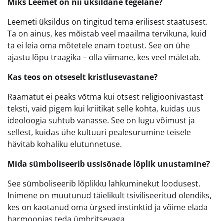
Miks Leemet on nii üksildane tegelane?
Leemeti üksildus on tingitud tema erilisest staatusest.
Ta on ainus, kes mõistab veel maailma tervikuna, kuid
ta ei leia oma mõtetele enam toetust. See on ühe
ajastu lõpu traagika – olla viimane, kes veel mäletab.
Kas teos on otseselt kristlusevastane?
Raamatut ei peaks võtma kui otsest religioonivastast
teksti, vaid pigem kui kriitikat selle kohta, kuidas uus
ideoloogia suhtub vanasse. See on lugu võimust ja
sellest, kuidas ühe kultuuri pealesurumine teisele
hävitab kohaliku elutunnetuse.
Mida sümboliseerib ussisõnade lõplik unustamine?
See sümboliseerib lõplikku lahkuminekut loodusest.
Inimene on muutunud täielikult tsiviliseeritud olendiks,
kes on kaotanud oma ürgsed instinktid ja võime elada
harmoonias teda ümbritsevaga.