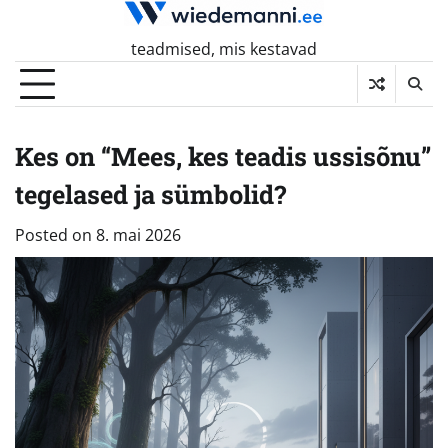
Skip
to
teadmised, mis kestavad
content
Kes on “Mees, kes teadis ussisõnu”
tegelased ja sümbolid?
Posted on
8. mai 2026