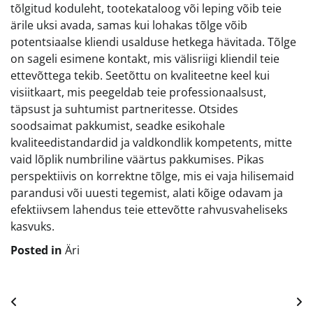
tõlgitud koduleht, tootekataloog või leping võib teie
ärile uksi avada, samas kui lohakas tõlge võib
potentsiaalse kliendi usalduse hetkega hävitada. Tõlge
on sageli esimene kontakt, mis välisriigi kliendil teie
ettevõttega tekib. Seetõttu on kvaliteetne keel kui
visiitkaart, mis peegeldab teie professionaalsust,
täpsust ja suhtumist partneritesse. Otsides
soodsaimat pakkumist, seadke esikohale
kvaliteedistandardid ja valdkondlik kompetents, mitte
vaid lõplik numbriline väärtus pakkumises. Pikas
perspektiivis on korrektne tõlge, mis ei vaja hilisemaid
parandusi või uuesti tegemist, alati kõige odavam ja
efektiivsem lahendus teie ettevõtte rahvusvaheliseks
kasvuks.
Posted in
Äri
Navigeerimine