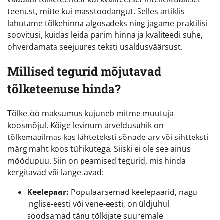
teenust, mitte kui masstoodangut. Selles artiklis
lahutame tõlkehinna algosadeks ning jagame praktilisi
soovitusi, kuidas leida parim hinna ja kvaliteedi suhe,
ohverdamata seejuures teksti usaldusväärsust.
Millised tegurid mõjutavad
tõlketeenuse hinda?
Tõlketöö maksumus kujuneb mitme muutuja
koosmõjul. Kõige levinum arveldusühik on
tõlkemaailmas kas lähteteksti sõnade arv või sihtteksti
märgimaht koos tühikutega. Siiski ei ole see ainus
mõõdupuu. Siin on peamised tegurid, mis hinda
kergitavad või langetavad:
Keelepaar:
Populaarsemad keelepaarid, nagu
inglise-eesti või vene-eesti, on üldjuhul
soodsamad tänu tõlkijate suuremale