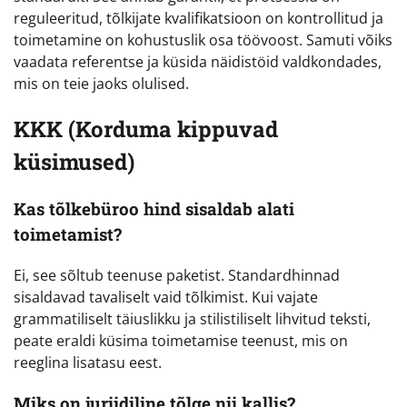
reguleeritud, tõlkijate kvalifikatsioon on kontrollitud ja
toimetamine on kohustuslik osa töövoost. Samuti võiks
vaadata referentse ja küsida näidistöid valdkondades,
mis on teie jaoks olulised.
KKK (Korduma kippuvad
küsimused)
Kas tõlkebüroo hind sisaldab alati
toimetamist?
Ei, see sõltub teenuse paketist. Standardhinnad
sisaldavad tavaliselt vaid tõlkimist. Kui vajate
grammatiliselt täiuslikku ja stilistiliselt lihvitud teksti,
peate eraldi küsima toimetamise teenust, mis on
reeglina lisatasu eest.
Miks on juriidiline tõlge nii kallis?