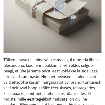
Tõlketeenuse tellimine võib esmapilgul tunduda lihtsa
ülesandena, kuid hinnapakkumisi võrreldes selgub
peagi, et ühe ja sama teksti eest võidakse küsida väga
erinevaid summasid. Hinnaerinevused ei tulene alati
vaid ettevõtte kasumimarginaalist või brändi tuntusest,
vaid peituvad hoopis tõlke keerukuses, tähtaegades,
keelepaaris ja mitmetes tehnilistes nüanssides. Et
mõista, mille eest tegelikult maksate, on oluline
vaadata tõlketeenust kui kvaliteetset intellektuaalset