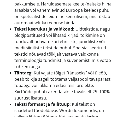
pakkumisele. Haruldasemate keelte (näiteks hiina,
araabia või vähemlevinud Euroopa keeled) puhul
on spetsialistide leidmine keerulisem, mis tõstab
automaatselt ka teenuse hinda.
Teksti keerukus ja valdkond:
Üldtekstide, nagu
blogipostitused või lihtsad kirjad, tõlkimine on
tunduvalt odavam kui tehniliste, juriidiliste või
meditsiiniliste tekstide puhul. Spetsialiseeritud
tekstid nõuavad tõlkijalt vastava valdkonna
terminoloogia tundmist ja süvenemist, mis võtab
rohkem aega.
Tähtaeg:
Kui vajate tõlget “tänaseks” või üleöö,
peab tõlkija sageli töötama väljaspool tavapärast
tööaega või lükkama edasi teisi projekte.
Kiirtööde puhul rakendatakse tavaliselt 25–100%
suurust lisatasu.
Teksti formaat ja failitüüp:
Kui tekst on
saadetud töödeldavas Wordi dokumendis, on
sellega lihtne töötada. Kui aga peate laskma