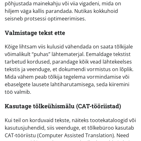
põhjustada mainekahju või viia vigadeni, mida on
hiljem väga kallis parandada. Nutikas kokkuhoid
seisneb protsessi optimeerimises.
Valmistage tekst ette
Kõige lihtsam viis kulusid vähendada on saata tõlkijale
võimalikult “puhas” lähtematerjal. Eemaldage tekstist
tarbetud kordused, parandage kõik vead lähtekeelses
tekstis ja veenduge, et dokumendi vormistus on lõplik.
Mida vähem peab tõlkija tegelema vormindamise või
ebaselgete lausete lahtiharutamisega, seda kiiremini
töö valmib.
Kasutage tõlkeühismälu (CAT-tööriistad)
Kui teil on korduvaid tekste, näiteks tootekataloogid või
kasutusjuhendid, siis veenduge, et tõlkebüroo kasutab
CAT-tööriistu (Computer Assisted Translation). Need