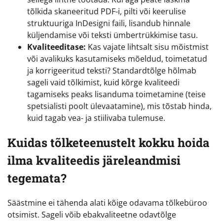
tõlkida skaneeritud PDF-i, pilti või keerulise
struktuuriga InDesigni faili, lisandub hinnale
küljendamise või teksti ümbertrükkimise tasu.
Kvaliteeditase:
Kas vajate lihtsalt sisu mõistmist
või avalikuks kasutamiseks mõeldud, toimetatud
ja korrigeeritud teksti? Standardtõlge hõlmab
sageli vaid tõlkimist, kuid kõrge kvaliteedi
tagamiseks peaks lisanduma toimetamine (teise
spetsialisti poolt ülevaatamine), mis tõstab hinda,
kuid tagab vea- ja stiilivaba tulemuse.
Kuidas tõlketeenustelt kokku hoida
ilma kvaliteedis järeleandmisi
tegemata?
Säästmine ei tähenda alati kõige odavama tõlkebüroo
otsimist. Sageli võib ebakvaliteetne odavtõlge