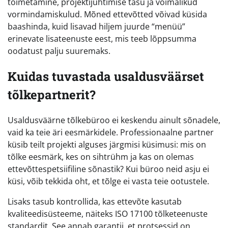
toimetamine, projektijuhtimise tasu ja võimalikud
vormindamiskulud. Mõned ettevõtted võivad küsida
baashinda, kuid lisavad hiljem juurde “menüü”
erinevate lisateenuste eest, mis teeb lõppsumma
oodatust palju suuremaks.
Kuidas tuvastada usaldusväärset
tõlkepartnerit?
Usaldusväärne tõlkebüroo ei keskendu ainult sõnadele,
vaid ka teie äri eesmärkidele. Professionaalne partner
küsib teilt projekti alguses järgmisi küsimusi: mis on
tõlke eesmärk, kes on sihtrühm ja kas on olemas
ettevõttespetsiifiline sõnastik? Kui büroo neid asju ei
küsi, võib tekkida oht, et tõlge ei vasta teie ootustele.
Lisaks tasub kontrollida, kas ettevõte kasutab
kvaliteedisüsteeme, näiteks ISO 17100 tõlketeenuste
standardit. See annab garantii, et protsessid on