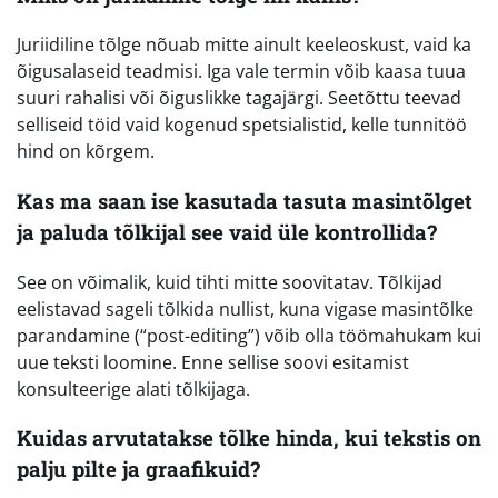
Juriidiline tõlge nõuab mitte ainult keeleoskust, vaid ka
õigusalaseid teadmisi. Iga vale termin võib kaasa tuua
suuri rahalisi või õiguslikke tagajärgi. Seetõttu teevad
selliseid töid vaid kogenud spetsialistid, kelle tunnitöö
hind on kõrgem.
Kas ma saan ise kasutada tasuta masintõlget
ja paluda tõlkijal see vaid üle kontrollida?
See on võimalik, kuid tihti mitte soovitatav. Tõlkijad
eelistavad sageli tõlkida nullist, kuna vigase masintõlke
parandamine (“post-editing”) võib olla töömahukam kui
uue teksti loomine. Enne sellise soovi esitamist
konsulteerige alati tõlkijaga.
Kuidas arvutatakse tõlke hinda, kui tekstis on
palju pilte ja graafikuid?