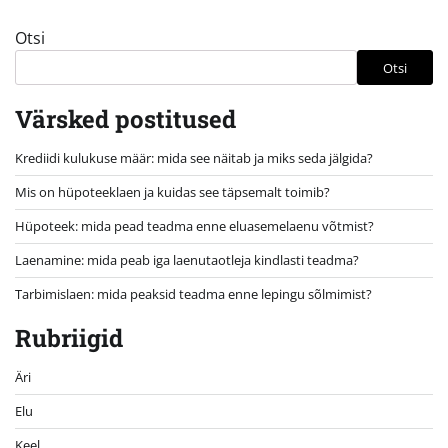
Otsi
Otsi
Värsked postitused
Krediidi kulukuse määr: mida see näitab ja miks seda jälgida?
Mis on hüpoteeklaen ja kuidas see täpsemalt toimib?
Hüpoteek: mida pead teadma enne eluasemelaenu võtmist?
Laenamine: mida peab iga laenutaotleja kindlasti teadma?
Tarbimislaen: mida peaksid teadma enne lepingu sõlmimist?
Rubriigid
Äri
Elu
Keel