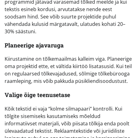
programmid jätavad varasemad tõlked meelde ja kui
tekstis esineb kordusi, arvutatakse nende eest
soodsam hind. See võib suurte projektide puhul
vähendada kulusid märgatavalt, ulatudes kohati 20–
30% säästuni.
Planeerige ajavaruga
Kiirustamine on tõlkemaailmas kalleim viga. Planeerige
oma projektid ette, et vältida kiirtöö lisatasusid. Kui teil
on regulaarsed tõlkevajadused, sõlmige tõlkebürooga
raamleping, mis võib pakkuda püsikliendisoodustust.
Valige õige teenusetase
Kõik tekstid ei vaja “kolme silmapaari” kontrolli. Kui
tõlgite sisemiseks kasutamiseks mõeldud
informatiivset materjali, võib piisata tõlkija enda poolt
ülevaadatud tekstist. Reklaamtekstide või juriidiliste