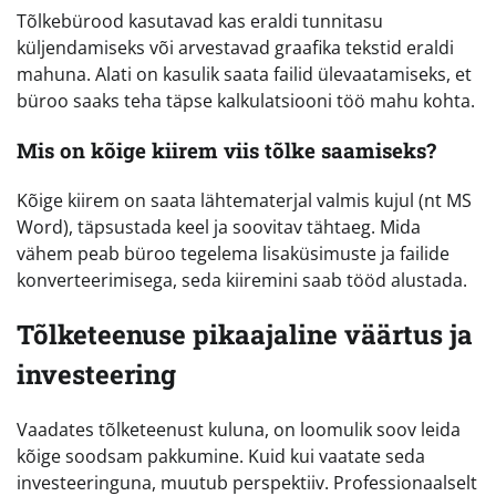
Tõlkebürood kasutavad kas eraldi tunnitasu
küljendamiseks või arvestavad graafika tekstid eraldi
mahuna. Alati on kasulik saata failid ülevaatamiseks, et
büroo saaks teha täpse kalkulatsiooni töö mahu kohta.
Mis on kõige kiirem viis tõlke saamiseks?
Kõige kiirem on saata lähtematerjal valmis kujul (nt MS
Word), täpsustada keel ja soovitav tähtaeg. Mida
vähem peab büroo tegelema lisaküsimuste ja failide
konverteerimisega, seda kiiremini saab tööd alustada.
Tõlketeenuse pikaajaline väärtus ja
investeering
Vaadates tõlketeenust kuluna, on loomulik soov leida
kõige soodsam pakkumine. Kuid kui vaatate seda
investeeringuna, muutub perspektiiv. Professionaalselt