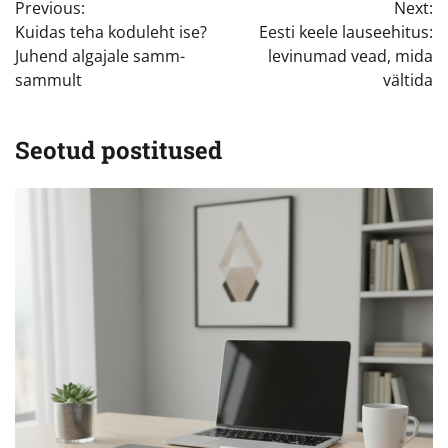
Previous:
Next:
Kuidas teha koduleht ise?
Eesti keele lauseehitus:
Juhend algajale samm-
levinumad vead, mida
sammult
vältida
Seotud postitused