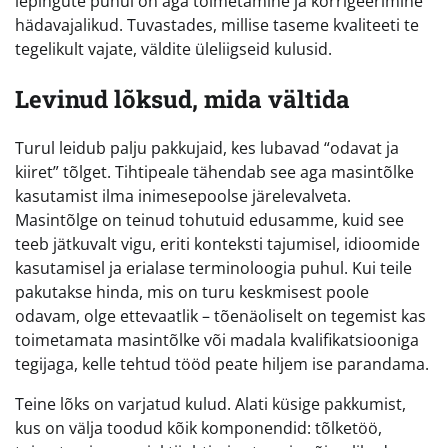
lepingute puhul on aga toimetamine ja korrigeerimine
hädavajalikud. Tuvastades, millise taseme kvaliteeti te
tegelikult vajate, väldite üleliigseid kulusid.
Levinud lõksud, mida vältida
Turul leidub palju pakkujaid, kes lubavad “odavat ja
kiiret” tõlget. Tihtipeale tähendab see aga masintõlke
kasutamist ilma inimesepoolse järelevalveta.
Masintõlge on teinud tohutuid edusamme, kuid see
teeb jätkuvalt vigu, eriti konteksti tajumisel, idioomide
kasutamisel ja erialase terminoloogia puhul. Kui teile
pakutakse hinda, mis on turu keskmisest poole
odavam, olge ettevaatlik – tõenäoliselt on tegemist kas
toimetamata masintõlke või madala kvalifikatsiooniga
tegijaga, kelle tehtud tööd peate hiljem ise parandama.
Teine lõks on varjatud kulud. Alati küsige pakkumist,
kus on välja toodud kõik komponendid: tõlketöö,