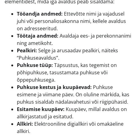
elementidest, mida iga avaldus peab sisaldama:
Tööandja andmed:
Ettevõtte nimi ja vajadusel
juhi või personaliosakonna nimi, kellele avaldus
on adresseeritud.
Töötaja andmed:
Avaldaja ees- ja perekonnanimi
ning ametikoht.
Pealkiri:
Selge ja arusaadav pealkiri, näiteks
“Puhkuseavaldus”.
Puhkuse tüüp:
Täpsustus, kas tegemist on
põhipuhkuse, tasustamata puhkuse või
õppepuhkusega.
Puhkuse kestus ja kuupäevad:
Puhkuse
esimene ja viimane päev. On oluline märkida, kas
puhkus sisaldab nädalavahetusi või riigipühasid.
Esitamise kuupäev:
Kuupäev, millal avaldus on
allkirjastatud ja esitatud.
Allkiri:
Elektrooniline digiallkiri või omakäeline
allkiri.