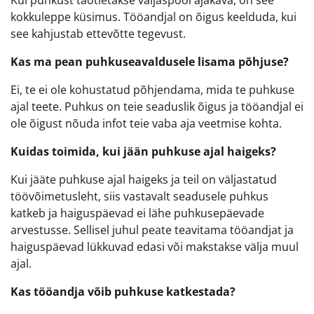
Kui puhkust taotletakse väljaspool ajakava, on see
kokkuleppe küsimus. Tööandjal on õigus keelduda, kui
see kahjustab ettevõtte tegevust.
Kas ma pean puhkuseavaldusele lisama põhjuse?
Ei, te ei ole kohustatud põhjendama, mida te puhkuse
ajal teete. Puhkus on teie seaduslik õigus ja tööandjal ei
ole õigust nõuda infot teie vaba aja veetmise kohta.
Kuidas toimida, kui jään puhkuse ajal haigeks?
Kui jääte puhkuse ajal haigeks ja teil on väljastatud
töövõimetusleht, siis vastavalt seadusele puhkus
katkeb ja haiguspäevad ei lähe puhkusepäevade
arvestusse. Sellisel juhul peate teavitama tööandjat ja
haiguspäevad lükkuvad edasi või makstakse välja muul
ajal.
Kas tööandja võib puhkuse katkestada?