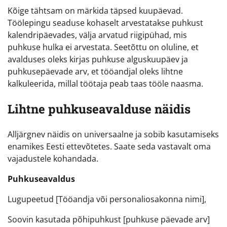
Kõige tähtsam on märkida täpsed kuupäevad.
Töölepingu seaduse kohaselt arvestatakse puhkust
kalendripäevades, välja arvatud riigipühad, mis
puhkuse hulka ei arvestata. Seetõttu on oluline, et
avalduses oleks kirjas puhkuse alguskuupäev ja
puhkusepäevade arv, et tööandjal oleks lihtne
kalkuleerida, millal töötaja peab taas tööle naasma.
Lihtne puhkuseavalduse näidis
Alljärgnev näidis on universaalne ja sobib kasutamiseks
enamikes Eesti ettevõtetes. Saate seda vastavalt oma
vajadustele kohandada.
Puhkuseavaldus
Lugupeetud [Tööandja või personaliosakonna nimi],
Soovin kasutada põhipuhkust [puhkuse päevade arv]