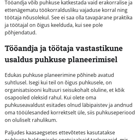
Tööandja võib puhkuse katkestada vaid erakorralise ja
ettenägematu töökorraldusliku vajaduse korral ning
töötaja nõusolekul. See ei saa olla tavapärane praktika
ja töötajal on õigus keelduda, kui see pole
põhjendatud.
Tööandja ja töötaja vastastikune
usaldus puhkuse planeerimisel
Edukas puhkuse planeerimine põhineb avatud
suhtlusel. Isegi kui teil on õigus puhkusele, on
organisatsiooni kultuuri seisukohalt oluline, et kõik
osapooled oleksid rahul. Kui olete oma
puhkuseavaldust esitades olnud läbipaistev ja andnud
oma tööülesanded korrektselt üle, siis puhkuseperiood
on oluliselt rahulikum.
Paljudes kaasaegsetes ettevõtetes kasutatakse
puhkuste haldamiseks spetsiaalseid tarkvarasid, mis