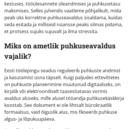
kestuses, tööülesannete üleandmises ja puhkusetasu
maksmises. Selles juhendis vaatleme põhjalikult, mida
peab üks korrektne puhkuseavaldus sisaldama, kuidas
seda esitada ja milliseid nüansse peaks silmas pidama,
et protsess sujuks sujuvalt ja ilma stressita.
Miks on ametlik puhkuseavaldus
vajalik?
Eesti töölepingu seadus reguleerib puhkuste andmist
ja kasutamist üsna täpselt. Kuigi paljudes ettevõtetes
on puhkuste planeerimine muutunud digitaalseks, on
kirjalik või elektrooniliselt taasesitatavas vormis
avaldus aluseks, mille alusel tööandja puhkusekäskkirja
koostab. See dokument ei ole lihtsalt bürokraatlik
formaalsus, vaid õiguslik alus, mis fikseerib puhkuse
algus- ja lõpukuupäeva.