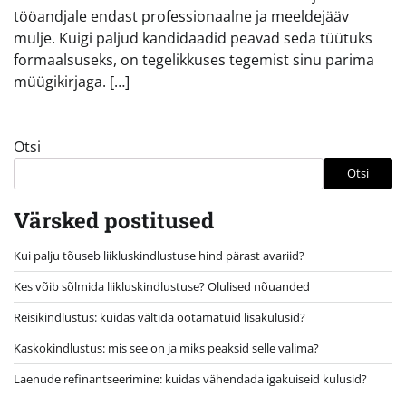
tööandjale endast professionaalne ja meeldejääv
mulje. Kuigi paljud kandidaadid peavad seda tüütuks
formaalsuseks, on tegelikkuses tegemist sinu parima
müügikirjaga. […]
Otsi
Otsi
Värsked postitused
Kui palju tõuseb liikluskindlustuse hind pärast avariid?
Kes võib sõlmida liikluskindlustuse? Olulised nõuanded
Reisikindlustus: kuidas vältida ootamatuid lisakulusid?
Kaskokindlustus: mis see on ja miks peaksid selle valima?
Laenude refinantseerimine: kuidas vähendada igakuiseid kulusid?