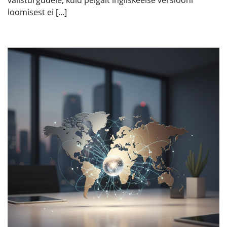
välisturgudele, kuid pelgalt ingliskeelse versiooni
loomisest ei […]