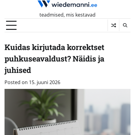
Skip
to
teadmised, mis kestavad
content
Kuidas kirjutada korrektset
puhkuseavaldust? Näidis ja
juhised
Posted on
15. juuni 2026