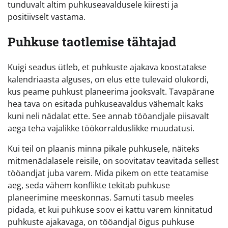
tunduvalt altim puhkuseavaldusele kiiresti ja
positiivselt vastama.
Puhkuse taotlemise tähtajad
Kuigi seadus ütleb, et puhkuste ajakava koostatakse
kalendriaasta alguses, on elus ette tulevaid olukordi,
kus peame puhkust planeerima jooksvalt. Tavapärane
hea tava on esitada puhkuseavaldus vähemalt kaks
kuni neli nädalat ette. See annab tööandjale piisavalt
aega teha vajalikke töökorralduslikke muudatusi.
Kui teil on plaanis minna pikale puhkusele, näiteks
mitmenädalasele reisile, on soovitatav teavitada sellest
tööandjat juba varem. Mida pikem on ette teatamise
aeg, seda vähem konflikte tekitab puhkuse
planeerimine meeskonnas. Samuti tasub meeles
pidada, et kui puhkuse soov ei kattu varem kinnitatud
puhkuste ajakavaga, on tööandjal õigus puhkuse