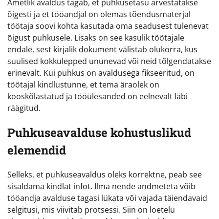
Ametlik avaldus tagab, et puhkusetasu arvestatakse
õigesti ja et tööandjal on olemas tõendusmaterjal
töötaja soovi kohta kasutada oma seadusest tulenevat
õigust puhkusele. Lisaks on see kasulik töötajale
endale, sest kirjalik dokument välistab olukorra, kus
suulised kokkulepped ununevad või neid tõlgendatakse
erinevalt. Kui puhkus on avaldusega fikseeritud, on
töötajal kindlustunne, et tema äraolek on
kooskõlastatud ja tööülesanded on eelnevalt läbi
räägitud.
Puhkuseavalduse kohustuslikud
elemendid
Selleks, et puhkuseavaldus oleks korrektne, peab see
sisaldama kindlat infot. Ilma nende andmeteta võib
tööandja avalduse tagasi lükata või vajada täiendavaid
selgitusi, mis viivitab protsessi. Siin on loetelu