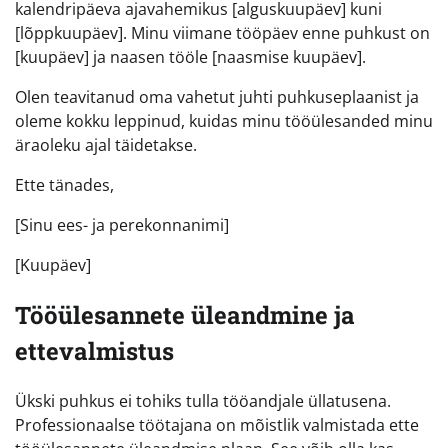
kalendripäeva ajavahemikus [alguskuupäev] kuni
[lõppkuupäev]. Minu viimane tööpäev enne puhkust on
[kuupäev] ja naasen tööle [naasmise kuupäev].
Olen teavitanud oma vahetut juhti puhkuseplaanist ja
oleme kokku leppinud, kuidas minu tööülesanded minu
äraoleku ajal täidetakse.
Ette tänades,
[Sinu ees- ja perekonnanimi]
[Kuupäev]
Tööülesannete üleandmine ja
ettevalmistus
Ükski puhkus ei tohiks tulla tööandjale üllatusena.
Professionaalse töötajana on mõistlik valmistada ette