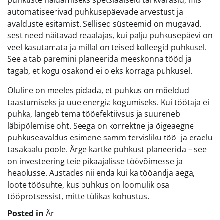
automatiseerivad puhkusepäevade arvestust ja
avalduste esitamist. Sellised süsteemid on mugavad,
sest need näitavad reaalajas, kui palju puhkusepäevi on
veel kasutamata ja millal on teised kolleegid puhkusel.
See aitab paremini planeerida meeskonna tööd ja
tagab, et kogu osakond ei oleks korraga puhkusel.
Oluline on meeles pidada, et puhkus on mõeldud
taastumiseks ja uue energia kogumiseks. Kui töötaja ei
puhka, langeb tema tööefektiivsus ja suureneb
läbipõlemise oht. Seega on korrektne ja õigeaegne
puhkuseavaldus esimene samm tervisliku töö- ja eraelu
tasakaalu poole. Ärge kartke puhkust planeerida – see
on investeering teie pikaajalisse töövõimesse ja
heaolusse. Austades nii enda kui ka tööandja aega,
loote töösuhte, kus puhkus on loomulik osa
tööprotsessist, mitte tülikas kohustus.
Posted in
Äri