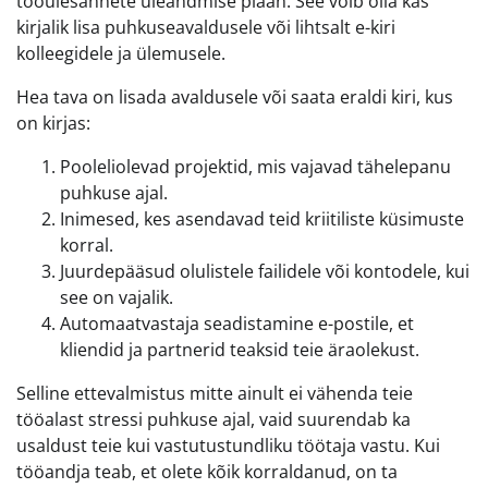
tööülesannete üleandmise plaan. See võib olla kas
kirjalik lisa puhkuseavaldusele või lihtsalt e-kiri
kolleegidele ja ülemusele.
Hea tava on lisada avaldusele või saata eraldi kiri, kus
on kirjas:
Pooleliolevad projektid, mis vajavad tähelepanu
puhkuse ajal.
Inimesed, kes asendavad teid kriitiliste küsimuste
korral.
Juurdepääsud olulistele failidele või kontodele, kui
see on vajalik.
Automaatvastaja seadistamine e-postile, et
kliendid ja partnerid teaksid teie äraolekust.
Selline ettevalmistus mitte ainult ei vähenda teie
tööalast stressi puhkuse ajal, vaid suurendab ka
usaldust teie kui vastutustundliku töötaja vastu. Kui
tööandja teab, et olete kõik korraldanud, on ta