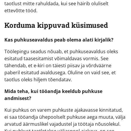
taotlust mitte rahuldada, kui see häirib oluliselt
ettevõtte tööd.
Korduma kippuvad küsimused
Kas puhkuseavaldus peab olema alati kirjalik?
Töölepingu seadus nõuab, et puhkuseavaldus oleks
esitatud taasesitamist võimaldavas vormis. See
tähendab, et e-kiri on täiesti piisav ja võrdväärne
paberil esitatud avaldusega. Oluline on vaid see, et
taotlus oleks hiljem tõendatav.
Mida teha, kui tööandja keeldub puhkuse
andmisest?
Kui puhkus on varem puhkuste ajakavasse kinnitatud,
ei saa tööandja ühepoolselt puhkuse aega muuta, välja
arvatud äärmuslikel vajadustel ja töötaja nõusolekul.