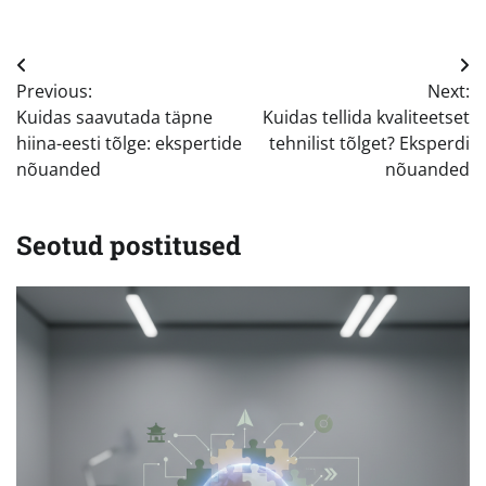
Navigeerimine
Previous:
Next:
Kuidas saavutada täpne
Kuidas tellida kvaliteetset
hiina-eesti tõlge: ekspertide
tehnilist tõlget? Eksperdi
nõuanded
nõuanded
Seotud postitused