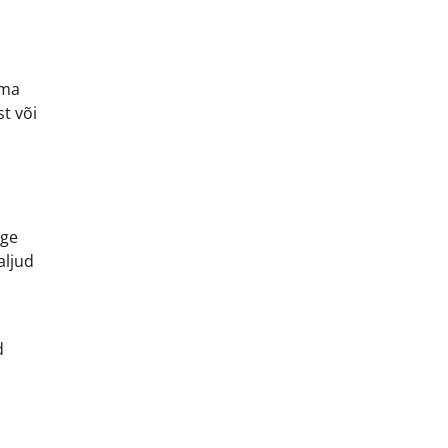
tma
t või
lge
aljud
d