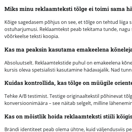
Miks minu reklaamteksti tõlge ei toimi sama hä
Kõige sagedasem põhjus on see, et tõlge on tehtud liiga sõ
ostuharjumusi. Reklaamtekst peab tekitama tunde, nagu se
võõrkeelse teksti koopia.
Kas ma peaksin kasutama emakeelena kõneleja
Absoluutselt. Reklaamtekstide puhul on emakeelena kõnelej
kursis oleva spetsialisti kasutamine hädavajalik. Nad tun
Kuidas kontrollida, kas tõlge on müügile orient
Tehke A/B testimist. Testige originaaltekstil põhinevat tõ
konversioonimäära – see näitab selgelt, milline lähenem
Kas on mõistlik hoida reklaamteksti stiili kõigi
Brändi identiteet peab olema ühtne, kuid väljendusviis p