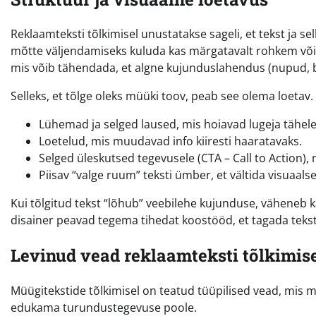
Reklaamteksti tõlkimisel unustatakse sageli, et tekst ja s
mõtte väljendamiseks kuluda kas märgatavalt rohkem või v
mis võib tähendada, et algne kujunduslahendus (nupud, bä
Selleks, et tõlge oleks müüki toov, peab see olema loetav
Lühemad ja selged laused, mis hoiavad lugeja tähel
Loetelud, mis muudavad info kiiresti haaratavaks.
Selged üleskutsed tegevusele (CTA – Call to Action), 
Piisav “valge ruum” teksti ümber, et vältida visuaal
Kui tõlgitud tekst “lõhub” veebilehe kujunduse, väheneb 
disainer peavad tegema tihedat koostööd, et tagada tekst
Levinud vead reklaamteksti tõlkimis
Müügitekstide tõlkimisel on teatud tüüpilised vead, mis
edukama turundustegevuse poole.