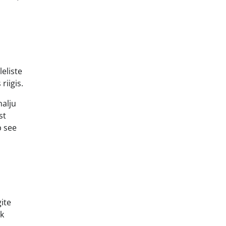
eliste
riigis.
nalju
st
b see
ite
hk