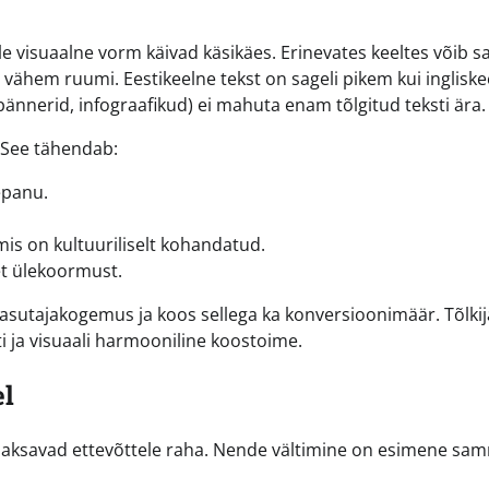
elle visuaalne vorm käivad käsikäes. Erinevates keeltes võib 
ähem ruumi. Eestikeelne tekst on sageli pikem kui ingliske
nnerid, infograafikud) ei mahuta enam tõlgitud teksti ära.
. See tähendab:
epanu.
mis on kultuuriliselt kohandatud.
set ülekoormust.
kasutajakogemus ja koos sellega ka konversioonimäär. Tõlkij
i ja visuaali harmooniline koostoime.
el
 maksavad ettevõttele raha. Nende vältimine on esimene sa