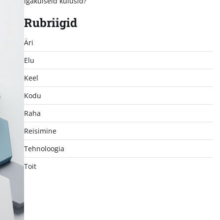
igakuiseid kulusid?
Rubriigid
Äri
Elu
Keel
Kodu
Raha
Reisimine
Tehnoloogia
Toit