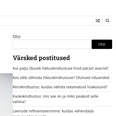
Otsi
Otsi
Värsked postitused
Kui palju tõuseb liikluskindlustuse hind pärast avariid?
Kes võib sõlmida liikluskindlustuse? Olulised nõuanded
Reisikindlustus: kuidas vältida ootamatuid lisakulusid?
Kaskokindlustus: mis see on ja miks peaksid selle
valima?
Laenude refinantseerimine: kuidas vähendada