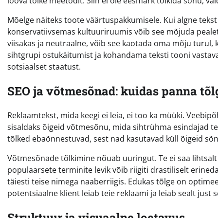
loova tõlke meetodit. Siin ei ole eesmärk tõlkida sõnu, v
Mõelge näiteks toote väärtuspakkumisele. Kui algne tekst 
konservatiivsemas kultuuriruumis võib see mõjuda pealetük
viisakas ja neutraalne, võib see kaotada oma mõju turul, k
sihtgrupi ostukäitumist ja kohandama teksti tooni vastaval
sotsiaalset staatust.
SEO ja võtmesõnad: kuidas panna tõlg
Reklaamtekst, mida keegi ei leia, ei too ka müüki. Veebipõ
sisaldaks õigeid võtmesõnu, mida sihtrühma esindajad teg
tõlked ebaõnnestuvad, sest nad kasutavad küll õigeid sõnu
Võtmesõnade tõlkimine nõuab uuringut. Te ei saa lihtsalt
populaarsete terminite levik võib riigiti drastiliselt erine
täiesti teise nimega naaberriigis. Edukas tõlge on optimee
potentsiaalne klient leiab teie reklaami ja leiab sealt just 
Struktuur ja visuaalne loetavus