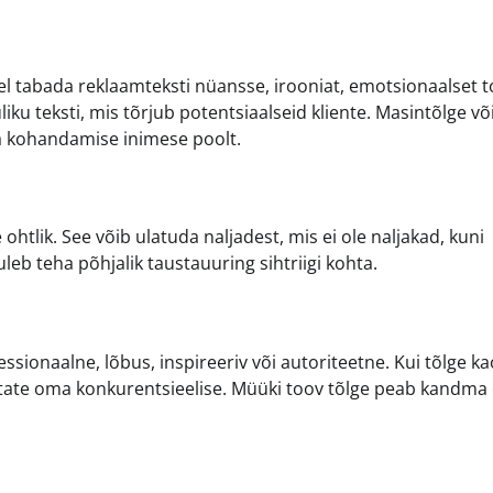
 tabada reklaamteksti nüansse, irooniat, emotsionaalset t
iku teksti, mis tõrjub potentsiaalseid kliente. Masintõlge või
a kohandamise inimese poolt.
htlik. See võib ulatuda naljadest, mis ei ole naljakad, kuni
eb teha põhjalik taustauuring sihtriigi kohta.
essionaalne, lõbus, inspireeriv või autoriteetne. Kui tõlge k
kaotate oma konkurentsieelise. Müüki toov tõlge peab kandma