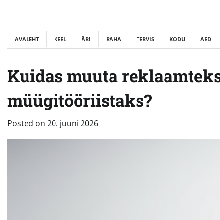
Skip
to
content
AVALEHT
KEEL
ÄRI
RAHA
TERVIS
KODU
AED
Kuidas muuta reklaamtekst
müügitööriistaks?
Posted on
20. juuni 2026