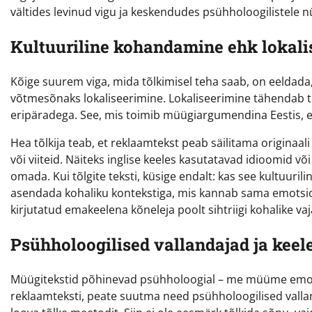
vältides levinud vigu ja keskendudes psühholoogilistele n
Kultuuriline kohandamine ehk lokali
Kõige suurem viga, mida tõlkimisel teha saab, on eeldada,
võtmesõnaks lokaliseerimine. Lokaliseerimine tähendab teks
eripäradega. See, mis toimib müügiargumendina Eestis, ei pr
Hea tõlkija teab, et reklaamtekst peab säilitama origina
või viiteid. Näiteks inglise keeles kasutatavad idioomid v
omada. Kui tõlgite teksti, küsige endalt: kas see kultuuril
asendada kohaliku kontekstiga, mis kannab sama emotsio
kirjutatud emakeelena kõneleja poolt sihtriigi kohalike va
Psühholoogilised vallandajad ja keel
Müügitekstid põhinevad psühholoogial – me müüme emotsioo
reklaamteksti, peate suutma need psühholoogilised vallan