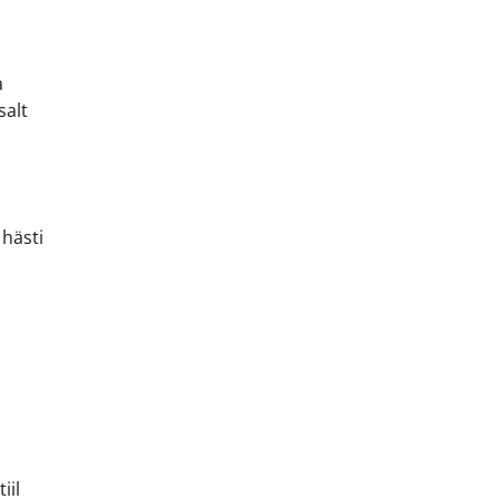
a
salt
 hästi
iil