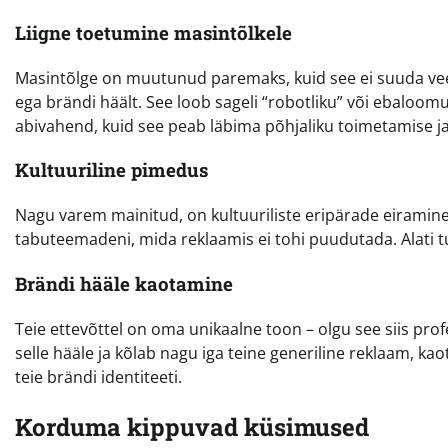
Liigne toetumine masintõlkele
Masintõlge on muutunud paremaks, kuid see ei suuda veel
ega brändi häält. See loob sageli “robotliku” või ebaloomul
abivahend, kuid see peab läbima põhjaliku toimetamise j
Kultuuriline pimedus
Nagu varem mainitud, on kultuuriliste eripärade eiramine o
tabuteemadeni, mida reklaamis ei tohi puudutada. Alati tul
Brändi hääle kaotamine
Teie ettevõttel on oma unikaalne toon – olgu see siis prof
selle hääle ja kõlab nagu iga teine generiline reklaam, 
teie brändi identiteeti.
Korduma kippuvad küsimused