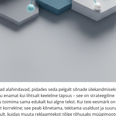
tjad alahindavad, pidades seda pelgalt sõnade ülekandmisek
ju enamat kui lihtsalt keeleline täpsus – see on strateegiline
s toimima sama edukalt kui algne tekst. Kui teie eesmärk on
selt korrektne; see peab kõnetama, tekitama usaldust ja suu
likult, kuidas muuta reklaamteksti tõlge tõhusaks müügimoot