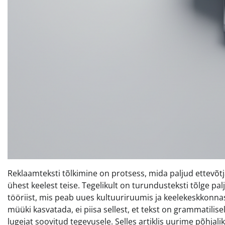
Reklaamteksti tõlkimine on protsess, mida paljud ettevõ
ühest keelest teise. Tegelikult on turundusteksti tõlge pal
tööriist, mis peab uues kultuuriruumis ja keelekeskkonna
müüki kasvatada, ei piisa sellest, et tekst on grammatili
lugejat soovitud tegevusele. Selles artiklis uurime põhja