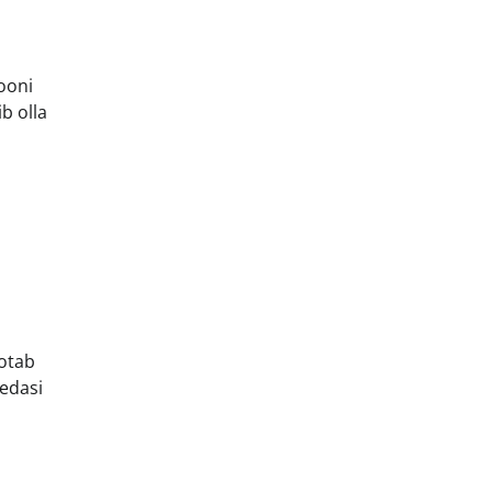
ooni
b olla
aotab
 edasi