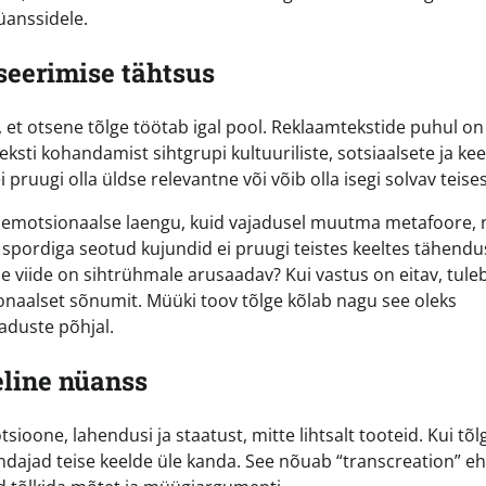
üanssidele.
seerimise tähtsus
 et otsene tõlge töötab igal pool. Reklaamtekstide puhul on
ti kohandamist sihtgrupi kultuuriliste, sotsiaalsete ja keel
uugi olla üldse relevantne või võib olla isegi solvav teises 
ali emotsionaalse laengu, kuid vajadusel muutma metafoore, 
õi spordiga seotud kujundid ei pruugi teistes keeltes tähendu
ine viide on sihtrühmale arusaadav? Kui vastus on eitav, tule
naalset sõnumit. Müüki toov tõlge kõlab nagu see oleks
jaduste põhjal.
eline nüanss
ne, lahendusi ja staatust, mitte lihtsalt tooteid. Kui tõlg
dajad teise keelde üle kanda. See nõuab “transcreation” e