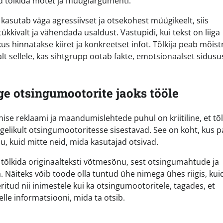
aid tõlkida mõtet ja müügiargumenti.
kasutab väga agressiivset ja otsekohest müügikeelt, siis
kivalt ja vähendada usaldust. Vastupidi, kui tekst on liiga
us hinnatakse kiiret ja konkreetset infot. Tõlkija peab mõis
t sellele, kas sihtgrupp ootab fakte, emotsionaalset sidusus
e otsingumootorite jaoks tööle
hise reklaami ja maandumislehtede puhul on kriitiline, et tõ
elikult otsingumootoritesse sisestavad. See on koht, kus p
, kuid mitte neid, mida kasutajad otsivad.
 tõlkida originaalteksti võtmesõnu, sest otsingumahtude ja
da. Näiteks võib toode olla tuntud ühe nimega ühes riigis, kui
ritud nii inimestele kui ka otsingumootoritele, tagades, et
selle informatsiooni, mida ta otsib.