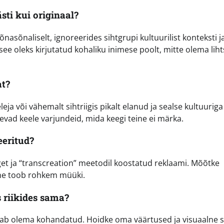
sti kui originaal?
nasõnaliselt, ignoreerides sihtgrupi kultuurilist konteksti j
e oleks kirjutatud kohaliku inimese poolt, mitte olema liht
t?
a või vähemalt sihtriigis pikalt elanud ja sealse kultuuriga
nevad keele varjundeid, mida keegi teine ei märka.
eeritud?
lget ja “transcreation” meetodil koostatud reklaami. Mõõtke
ine toob rohkem müüki.
s riikides sama?
eab olema kohandatud. Hoidke oma väärtused ja visuaalne st