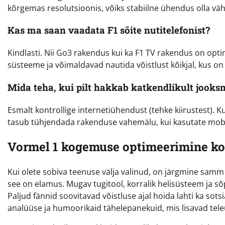
kõrgemas resolutsioonis, võiks stabiilne ühendus olla v
Kas ma saan vaadata F1 sõite nutitelefonist?
Kindlasti. Nii Go3 rakendus kui ka F1 TV rakendus on opt
süsteeme ja võimaldavad nautida võistlust kõikjal, kus on
Mida teha, kui pilt hakkab katkendlikult jooks
Esmalt kontrollige internetiühendust (tehke kiirustest). 
tasub tühjendada rakenduse vahemälu, kui kasutate mobiil
Vormel 1 kogemuse optimeerimine k
Kui olete sobiva teenuse välja valinud, on järgmine samm 
see on elamus. Mugav tugitool, korralik helisüsteem ja s
Paljud fännid soovitavad võistluse ajal hoida lahti ka sots
analüüse ja humoorikaid tähelepanekuid, mis lisavad tele