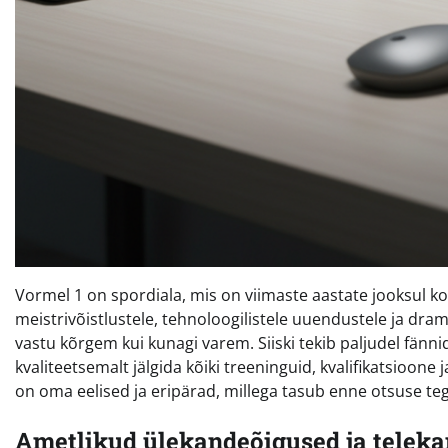
Vormel 1 on spordiala, mis on viimaste aastate jooksul k
meistrivõistlustele, tehnoloogilistele uuendustele ja dram
vastu kõrgem kui kunagi varem. Siiski tekib paljudel fänn
kvaliteetsemalt jälgida kõiki treeninguid, kvalifikatsioone
on oma eelised ja eripärad, millega tasub enne otsuse te
Ametlikud ülekandeõigused ja telekan