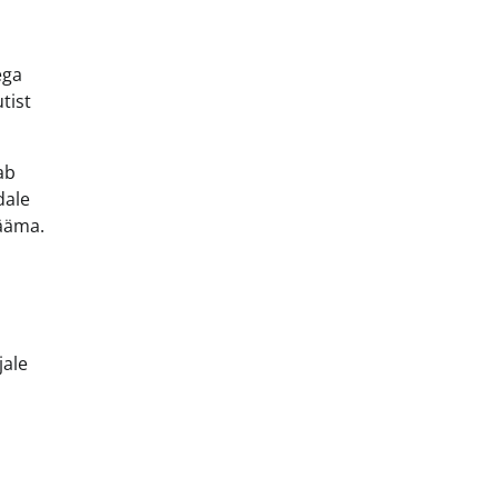
s
ega
tist
ab
dale
jääma.
jale