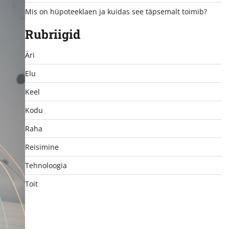
Mis on hüpoteeklaen ja kuidas see täpsemalt toimib?
Rubriigid
Äri
Elu
Keel
Kodu
Raha
Reisimine
Tehnoloogia
Toit