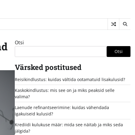
Otsi
nd
Otsi
Värsked postitused
Reisikindlustus: kuidas vältida ootamatuid lisakulusid?
Kaskokindlustus: mis see on ja miks peaksid selle
valima?
Laenude refinantseerimine: kuidas vähendada
igakuiseid kulusid?
Krediidi kulukuse määr: mida see näitab ja miks seda
jälgida?