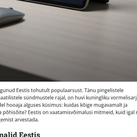
ogunud Eestis tohutult populaarsust. Tänu pingelistele
aatilistele sündmustele rajal, on huvi kuningliku vormelisar
idel hooaja alguses küsimus: kuidas kõige mugavamalt ja
 ja põhisõite? Eestis on vaatamisvõimalusi mitmeid, kuid igal 
gemist arvestada.
alid Eestis