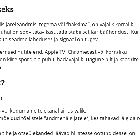
seks
dis järeleandmisi tegema või “hakkima”, on vajalik korralik
uhul on soovitatav kasutada stabiilset lairibaühendust. Kui
asub seadme läheduses ja signaal on tugev.
odernsed nutitelerid, Apple TV, Chromecast või korraliku
n kiire spordiala puhul hädavajalik. Hägune pilt ja kaadrite
s.
t?
t:
 või kodumaine telekanal ainus valik.
õeldud tõelistele “andmenälgijatele”, kes tahavad jälgida 
on tihe ja otseülekanded jäävad hilistesse öötundidesse, on