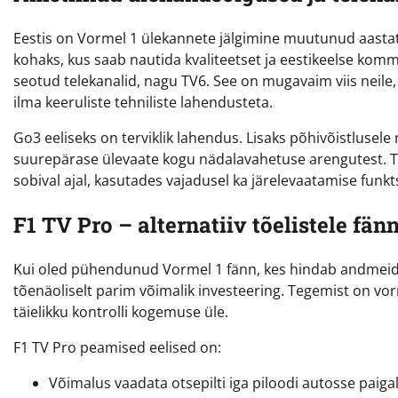
Eestis on Vormel 1 ülekannete jälgimine muutunud aasta
kohaks, kus saab nautida kvaliteetset ja eestikeelse ko
seotud telekanalid, nagu TV6. See on mugavaim viis neile,
ilma keeruliste tehniliste lahendusteta.
Go3 eeliseks on terviklik lahendus. Lisaks põhivõistlusele 
suurepärase ülevaate kogu nädalavahetuse arengutest. T
sobival ajal, kasutades vajadusel ka järelevaatamise fun
F1 TV Pro – alternatiiv tõelistele fän
Kui oled pühendunud Vormel 1 fänn, kes hindab andmeid,
tõenäoliselt parim võimalik investeering. Tegemist on v
täielikku kontrolli kogemuse üle.
F1 TV Pro peamised eelised on:
Võimalus vaadata otsepilti iga piloodi autosse paig