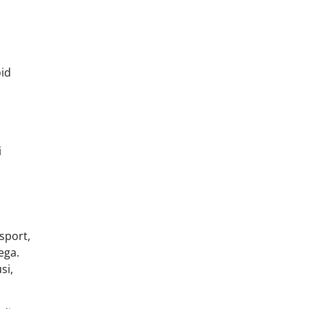
oid
i
sport,
ega.
si,