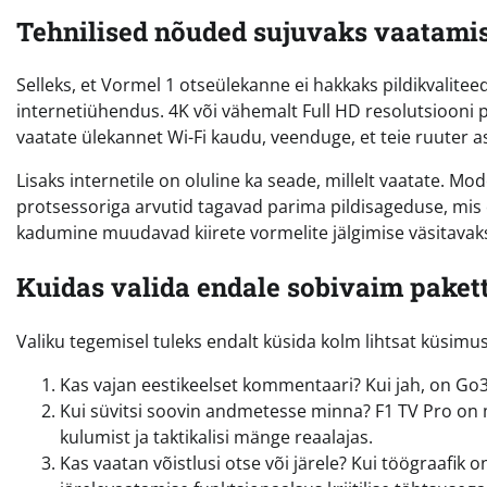
Tehnilised nõuded sujuvaks vaatami
Selleks, et Vormel 1 otseülekanne ei hakkaks pildikvalitee
internetiühendus. 4K või vähemalt Full HD resolutsiooni p
vaatate ülekannet Wi-Fi kaudu, veenduge, et teie ruuter 
Lisaks internetile on oluline ka seade, millelt vaatate. M
protsessoriga arvutid tagavad parima pildisageduse, mis o
kadumine muudavad kiirete vormelite jälgimise väsitavak
Kuidas valida endale sobivaim paket
Valiku tegemisel tuleks endalt küsida kolm lihtsat küsimus
Kas vajan eestikeelset kommentaari? Kui jah, on Go3
Kui süvitsi soovin andmetesse minna? F1 TV Pro on m
kulumist ja taktikalisi mänge reaalajas.
Kas vaatan võistlusi otse või järele? Kui töögraafik 