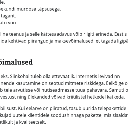
le.
 sekundi murdosa täpsusega.
 tagant.
atu voo.
ine teenus ja selle kättesaadavus võib riigiti erineda. Eestis
ollida kehtivad piirangud ja maksevõimalused, et tagada ligip
võimalused
s. Siinkohal tuleb olla ettevaatlik. Internetis levivad nn
id nende kasutamine on seotud mitmete riskidega. Eelkõige 
võib teie arvutisse või nutiseadmesse tuua pahavara. Samuti 
arvestust ning ülekanded võivad kriitilistel hetkedel katkeda.
ilsust. Kui eelarve on piiratud, tasub uurida telepakettide
kkujad uutele klientidele soodushinnaga pakette, mis sisald
kult ja kvaliteetselt.