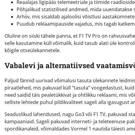
Reaalajas ligipääs telemeetriale ja tiimide raadioside
Põhjalikud statistilised andmed, mida uuendatakse
Arhiiv, mis sisaldab ajaloolisi võistlusi aastakümnete
Puudub reklaamipauside vajadus, mis tagab katkem
Oluline on siiski tähele panna, et F1 TV Pro on rahvusvahel
selle kasutamine küll võimalik, kuid tasub alati üle kontr
kõigile otseülekannetele.
Vabalevi ja alternatiivsed vaatamis
Paljud fännid uurivad võimalusi tasuta ülekannete leidmisek
piraatlehed, mis pakuvad küll “tasuta” voogedastust, ku
need saidid täis pealetükkivat ja ohtlikku reklaami, mis 
selliste lehtede puhul pildikvaliteet sageli alla igasugust 
Seaduslikud lahendused, nagu Go3 või F1 TV, pakuvad stabi
kampaaniaid. Sageli pakuvad interneti- ja teleteenuse pa
spordikanaleid, võimaldades Vormel 1 nautida täiesti ametli