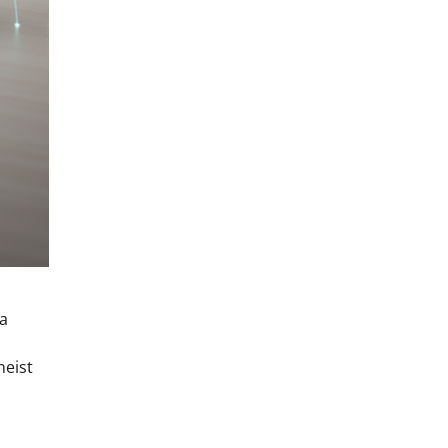
ja
neist