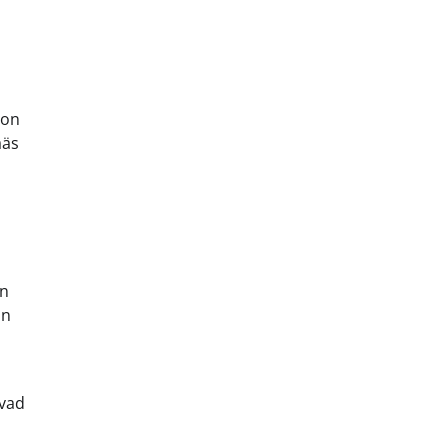
 on
ääs
on
on
avad