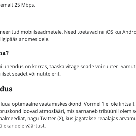
ähemalt 25 Mbps.
imeeritud mobiilseadmetele. Need toetavad nii iOS kui Andr
 ligipääs andmesidele.
ma?
Kui ühendus on korras, taaskäivitage seade või ruuter. Samut
set seadet või nutitelerit.
odus
luua optimaalne vaatamiskeskkond. Vormel 1 ei ole lihtsalt 
õpruskond loovad atmosfääri, mis sarnaneb tribüünil olemis
iaalmeediat, nagu Twitter (X), kus jagatakse reaalajas arvamu
ülekandele väärtust.