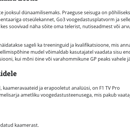
te jooksul dünaamilisemaks. Praeguse seisuga on põhilisek
mmentaariga otseülekannet, Go3 voogedastusplatvorm ja sell
 kes soovivad näha sõite oma telerist, nutiseadmest või arvu
näidatakse sageli ka treeninguid ja kvalifikatsioone, mis ann
ellimispõhine mudel võimaldab kasutajatel vaadata sisu en
ktsiooni, kui mõni öine või varahommikune GP peaks vahele 
nidele
 kaameravaateid ja erapooletut analüüsi, on F1 TV Pro
ormelisarja ametliku voogedastusteenusega, mis pakub vaata
aldatud kaamerast.