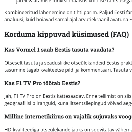
järelevaatamise funktsionaalsus kriitilise tähtsusega
Kombineeritud lähenemine on tihti parim. Paljud Eesti fän
analüüsi, kuid hoiavad samal ajal arvutiekraanil avatuna F
Korduma kippuvad küsimused (FAQ)
Kas Vormel 1 saab Eestis tasuta vaadata?
Otseselt tasuta ja seaduslikke otseülekandeid Eestis prakt
tasumine tagab kvaliteetse pildi ja kommentaari. Tasuta v
Kas F1 TV Pro töötab Eestis?
Jah, F1 TV Pro on Eestis kättesaadav. Enne tellimist on siis
geograafilisi piiranguid, kuna litsentsilepingud võivad ae
Milline internetikiirus on vajalik sujuvaks voo
HD-kvaliteediga otseülekande jaoks on soovitatav vähemal