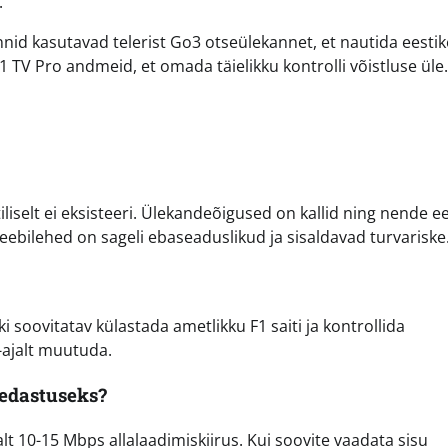
.
nid kasutavad telerist Go3 otseülekannet, et nautida eestik
1 TV Pro andmeid, et omada täielikku kontrolli võistluse üle.
iliselt ei eksisteeri. Ülekandeõigused on kallid ning nende e
eebilehed on sageli ebaseaduslikud ja sisaldavad turvariske
ki soovitatav külastada ametlikku F1 saiti ja kontrollida
g-ajalt muutuda.
gedastuseks?
t 10-15 Mbps allalaadimiskiirus. Kui soovite vaadata sisu