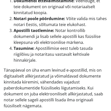
Dokumendi ettevalmistamine:
Veenduge, et
teie dokument on originaal või notariaalselt
kinnitatud koopia.
Notari poole pöördumine:
Võite valida mis tahes
notari Eestis, sõltumata teie elukohast.
Apostilli taotlemine:
Notar kontrollib
dokumendi ja lisab sellele apostilli kas füüsilise
kleepsuna või elektroonilise märkena.
Tasumine:
Apostillimise eest tuleb tasuda
riigilõivu ja notaritasu vastavalt kehtivale
hinnakirjale.
Tänapäeval on üha enam levinud e-apostillid, mis on
digitaalselt allkirjastatud ja võimaldavad dokumente
kinnitada kiiremini, vähendades vajadust
paberdokumentide füüsiliseks liigutamiseks. Kui
dokument on juba elektrooniliselt allkirjastatud, saab
notar sellele sageli apostilli lisada ilma originaali
füüsiliselt nägemata.