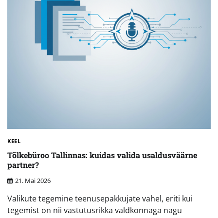
KEEL
Tõlkebüroo Tallinnas: kuidas valida usaldusväärne
partner?
21. Mai 2026
Valikute tegemine teenusepakkujate vahel, eriti kui
tegemist on nii vastutusrikka valdkonnaga nagu