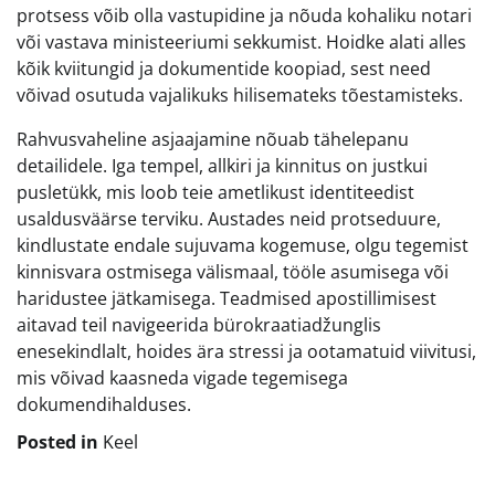
protsess võib olla vastupidine ja nõuda kohaliku notari
või vastava ministeeriumi sekkumist. Hoidke alati alles
kõik kviitungid ja dokumentide koopiad, sest need
võivad osutuda vajalikuks hilisemateks tõestamisteks.
Rahvusvaheline asjaajamine nõuab tähelepanu
detailidele. Iga tempel, allkiri ja kinnitus on justkui
pusletükk, mis loob teie ametlikust identiteedist
usaldusväärse terviku. Austades neid protseduure,
kindlustate endale sujuvama kogemuse, olgu tegemist
kinnisvara ostmisega välismaal, tööle asumisega või
haridustee jätkamisega. Teadmised apostillimisest
aitavad teil navigeerida bürokraatiadžunglis
enesekindlalt, hoides ära stressi ja ootamatuid viivitusi,
mis võivad kaasneda vigade tegemisega
dokumendihalduses.
Posted in
Keel