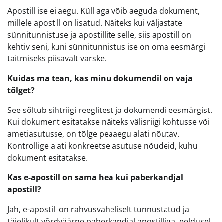
Apostill ise ei aegu. Küll aga võib aeguda dokument,
millele apostill on lisatud. Näiteks kui väljastate
sünnitunnistuse ja apostillite selle, siis apostill on
kehtiv seni, kuni sünnitunnistus ise on oma eesmärgi
täitmiseks piisavalt värske.
Kuidas ma tean, kas minu dokumendil on vaja
tõlget?
See sõltub sihtriigi reeglitest ja dokumendi eesmärgist.
Kui dokument esitatakse näiteks välisriigi kohtusse või
ametiasutusse, on tõlge peaaegu alati nõutav.
Kontrollige alati konkreetse asutuse nõudeid, kuhu
dokument esitatakse.
Kas e-apostill on sama hea kui paberkandjal
apostill?
Jah, e-apostill on rahvusvaheliselt tunnustatud ja
täielikult võrdväärne paberkandjal apostilliga, eeldusel