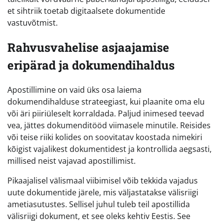
et sihtriik toetab digitaalsete dokumentide
vastuvõtmist.
Rahvusvahelise asjaajamise
eripärad ja dokumendihaldus
Apostillimine on vaid üks osa laiema
dokumendihalduse strateegiast, kui plaanite oma elu
või äri piiriüleselt korraldada. Paljud inimesed teevad
vea, jättes dokumenditööd viimasele minutile. Reisides
või teise riiki kolides on soovitatav koostada nimekiri
kõigist vajalikest dokumentidest ja kontrollida aegsasti,
millised neist vajavad apostillimist.
Pikaajalisel välismaal viibimisel võib tekkida vajadus
uute dokumentide järele, mis väljastatakse välisriigi
ametiasutustes. Sellisel juhul tuleb teil apostillida
välisriigi dokument, et see oleks kehtiv Eestis. See