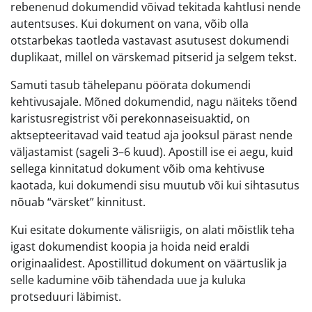
rebenenud dokumendid võivad tekitada kahtlusi nende
autentsuses. Kui dokument on vana, võib olla
otstarbekas taotleda vastavast asutusest dokumendi
duplikaat, millel on värskemad pitserid ja selgem tekst.
Samuti tasub tähelepanu pöörata dokumendi
kehtivusajale. Mõned dokumendid, nagu näiteks tõend
karistusregistrist või perekonnaseisuaktid, on
aktsepteeritavad vaid teatud aja jooksul pärast nende
väljastamist (sageli 3–6 kuud). Apostill ise ei aegu, kuid
sellega kinnitatud dokument võib oma kehtivuse
kaotada, kui dokumendi sisu muutub või kui sihtasutus
nõuab “värsket” kinnitust.
Kui esitate dokumente välisriigis, on alati mõistlik teha
igast dokumendist koopia ja hoida neid eraldi
originaalidest. Apostillitud dokument on väärtuslik ja
selle kadumine võib tähendada uue ja kuluka
protseduuri läbimist.