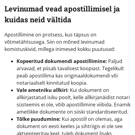
Levinumad vead apostillimisel ja
kuidas neid vältida
Apostillimine on protsess, kus täpsus on
võtmetähtsusega. Siin on mõned levinumad
komistuskivid, millega inimesed kokku puutuvad:
Kopeeritud dokumendi apostillimine:
Paljud
arvavad, et piisab tavalisest koopiast. Tegelikult
peab apostillima kas originaaldokumendi või
notariaalselt kinnitatud koopia.
Vale ametniku allkiri:
Kui dokument on
allkirjastatud isiku poolt, kelle allkirjanäidist notari
süsteemis ei ole, võib apostillimine viibida. Enamik
ametlikke dokumente on siiski standardiseeritud.
Tõlke puudumine:
Kui apostill on olemas, aga
dokument on eesti keeles ja sihtriigis ei ole see
aktsepteeritav keel, tuleb dokument lisaks