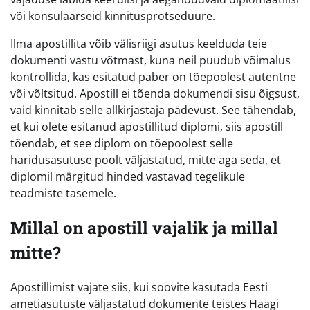
või konsulaarseid kinnitusprotseduure.
Ilma apostillita võib välisriigi asutus keelduda teie
dokumenti vastu võtmast, kuna neil puudub võimalus
kontrollida, kas esitatud paber on tõepoolest autentne
või võltsitud. Apostill ei tõenda dokumendi sisu õigsust,
vaid kinnitab selle allkirjastaja pädevust. See tähendab,
et kui olete esitanud apostillitud diplomi, siis apostill
tõendab, et see diplom on tõepoolest selle
haridusasutuse poolt väljastatud, mitte aga seda, et
diplomil märgitud hinded vastavad tegelikule
teadmiste tasemele.
Millal on apostill vajalik ja millal
mitte?
Apostillimist vajate siis, kui soovite kasutada Eesti
ametiasutuste väljastatud dokumente teistes Haagi