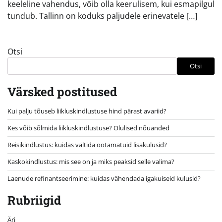
keeleline vahendus, võib olla keerulisem, kui esmapilgul
tundub. Tallinn on koduks paljudele erinevatele […]
Otsi
Otsi
Värsked postitused
Kui palju tõuseb liikluskindlustuse hind pärast avariid?
Kes võib sõlmida liikluskindlustuse? Olulised nõuanded
Reisikindlustus: kuidas vältida ootamatuid lisakulusid?
Kaskokindlustus: mis see on ja miks peaksid selle valima?
Laenude refinantseerimine: kuidas vähendada igakuiseid kulusid?
Rubriigid
Äri