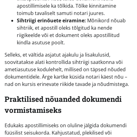
apostillimisele ka tõlkida. Tõlke kinnitamine
toimub tavaliselt samuti notari juures.
Sihtriigi erinõuete eiramine:
Mõnikord nõuab
sihtriik, et apostill oleks tõlgitud ka nende
riigikeelde või et dokument oleks apostillitud
kindla asutuse poolt.
Selleks, et vältida asjatut ajakulu ja lisakulusid,
soovitatakse alati kontrollida sihtriigi saatkonna või
ametiasutuse kodulehelt, millised on täpsed nõuded
dokumentidele. Ärge kartke küsida notari käest nõu –
nad on kursis erinevate riikide tavade ja nõudmistega.
Praktilised nõuanded dokumendi
vormistamiseks
Edukaks apostillimiseks on oluline jälgida dokumendi
füüsilist seisukorda. Kahjustatud, plekilised või