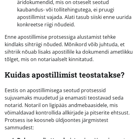
äridokumendid, mis on otseselt seotud
kaubandus- või tollitehingutega, ei pruugi
apostillimist vajada. Alati tasub siiski enne uurida
konkreetse riigi nõudeid.
Enne apostillimise protsessiga alustamist tehke
kindlaks sihtriigi nõuded. Mõnikord võib juhtuda, et
sihtriik nõuab lisaks apostillile ka dokumendi ametlikku
tõlget, mis on notariaalselt kinnitatud.
Kuidas apostillimist teostatakse?
Eestis on apostillimisega seotud protsessid
sujuvamaks muudetud ja enamasti teostavad seda
notarid. Notaril on ligipääs andmebaasidele, mis
võimaldavad kontrollida allkirjade ja pitserite ehtsust.
Protsess ise koosneb üldjoontes järgmistest
sammudest: