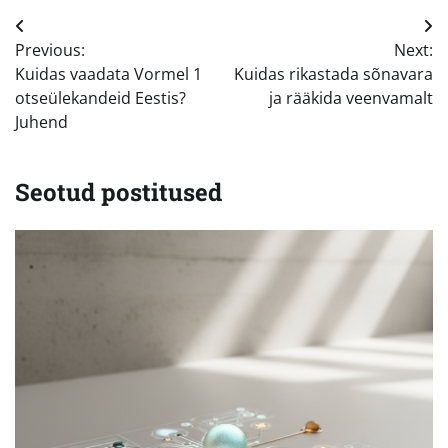
Navigeerimine
Previous:
Next:
Kuidas vaadata Vormel 1
Kuidas rikastada sõnavara
otseülekandeid Eestis?
ja rääkida veenvamalt
Juhend
Seotud postitused