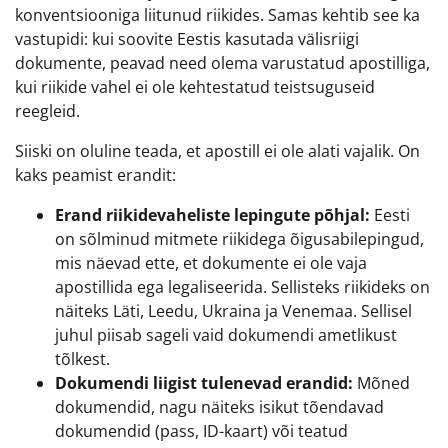
konventsiooniga liitunud riikides. Samas kehtib see ka
vastupidi: kui soovite Eestis kasutada välisriigi
dokumente, peavad need olema varustatud apostilliga,
kui riikide vahel ei ole kehtestatud teistsuguseid
reegleid.
Siiski on oluline teada, et apostill ei ole alati vajalik. On
kaks peamist erandit:
Erand riikidevaheliste lepingute põhjal:
Eesti
on sõlminud mitmete riikidega õigusabilepingud,
mis näevad ette, et dokumente ei ole vaja
apostillida ega legaliseerida. Sellisteks riikideks on
näiteks Läti, Leedu, Ukraina ja Venemaa. Sellisel
juhul piisab sageli vaid dokumendi ametlikust
tõlkest.
Dokumendi liigist tulenevad erandid:
Mõned
dokumendid, nagu näiteks isikut tõendavad
dokumendid (pass, ID-kaart) või teatud