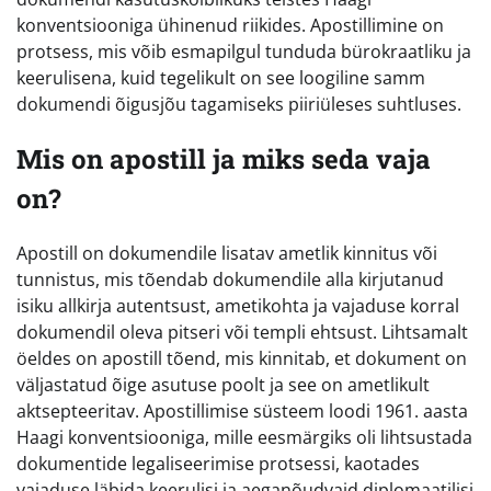
konventsiooniga ühinenud riikides. Apostillimine on
protsess, mis võib esmapilgul tunduda bürokraatliku ja
keerulisena, kuid tegelikult on see loogiline samm
dokumendi õigusjõu tagamiseks piiriüleses suhtluses.
Mis on apostill ja miks seda vaja
on?
Apostill on dokumendile lisatav ametlik kinnitus või
tunnistus, mis tõendab dokumendile alla kirjutanud
isiku allkirja autentsust, ametikohta ja vajaduse korral
dokumendil oleva pitseri või templi ehtsust. Lihtsamalt
öeldes on apostill tõend, mis kinnitab, et dokument on
väljastatud õige asutuse poolt ja see on ametlikult
aktsepteeritav. Apostillimise süsteem loodi 1961. aasta
Haagi konventsiooniga, mille eesmärgiks oli lihtsustada
dokumentide legaliseerimise protsessi, kaotades
vajaduse läbida keerulisi ja aeganõudvaid diplomaatilisi