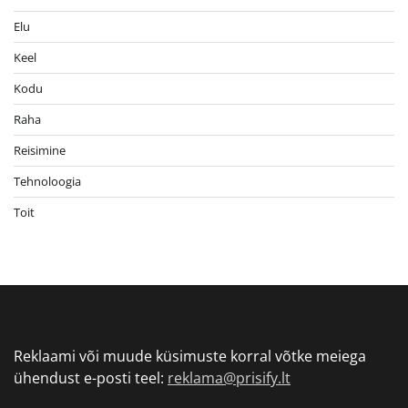
Elu
Keel
Kodu
Raha
Reisimine
Tehnoloogia
Toit
Reklaami või muude küsimuste korral võtke meiega
ühendust e-posti teel:
reklama@prisify.lt