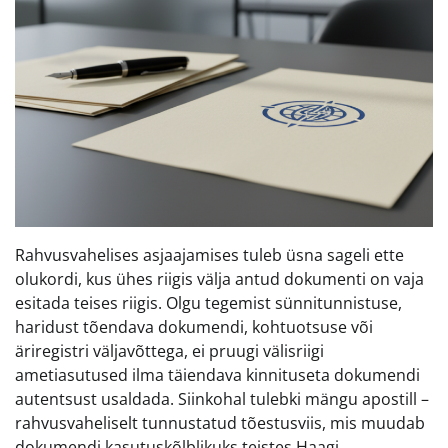
Rahvusvahelises asjaajamises tuleb üsna sageli ette
olukordi, kus ühes riigis välja antud dokumenti on vaja
esitada teises riigis. Olgu tegemist sünnitunnistuse,
haridust tõendava dokumendi, kohtuotsuse või
äriregistri väljavõttega, ei pruugi välisriigi
ametiasutused ilma täiendava kinnituseta dokumendi
autentsust usaldada. Siinkohal tulebki mängu apostill –
rahvusvaheliselt tunnustatud tõestusviis, mis muudab
dokumendi kasutuskõlblikuks teistes Haagi