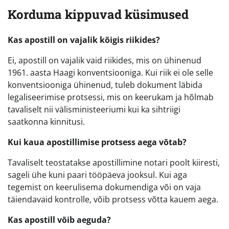
Korduma kippuvad küsimused
Kas apostill on vajalik kõigis riikides?
Ei, apostill on vajalik vaid riikides, mis on ühinenud
1961. aasta Haagi konventsiooniga. Kui riik ei ole selle
konventsiooniga ühinenud, tuleb dokument läbida
legaliseerimise protsessi, mis on keerukam ja hõlmab
tavaliselt nii välisministeeriumi kui ka sihtriigi
saatkonna kinnitusi.
Kui kaua apostillimise protsess aega võtab?
Tavaliselt teostatakse apostillimine notari poolt kiiresti,
sageli ühe kuni paari tööpäeva jooksul. Kui aga
tegemist on keerulisema dokumendiga või on vaja
täiendavaid kontrolle, võib protsess võtta kauem aega.
Kas apostill võib aeguda?