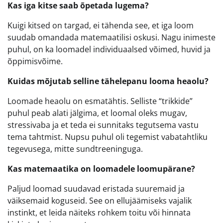
Kas iga kitse saab õpetada lugema?
Kuigi kitsed on targad, ei tähenda see, et iga loom
suudab omandada matemaatilisi oskusi. Nagu inimeste
puhul, on ka loomadel individuaalsed võimed, huvid ja
õppimisvõime.
Kuidas mõjutab selline tähelepanu looma heaolu?
Loomade heaolu on esmatähtis. Selliste “trikkide”
puhul peab alati jälgima, et loomal oleks mugav,
stressivaba ja et teda ei sunnitaks tegutsema vastu
tema tahtmist. Nupsu puhul oli tegemist vabatahtliku
tegevusega, mitte sundtreeninguga.
Kas matemaatika on loomadele loomupärane?
Paljud loomad suudavad eristada suuremaid ja
väiksemaid koguseid. See on ellujäämiseks vajalik
instinkt, et leida näiteks rohkem toitu või hinnata