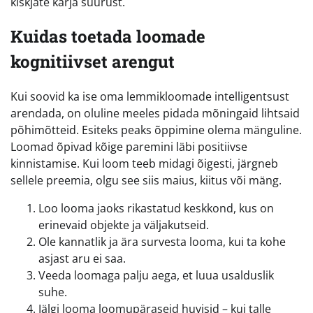
kiskjate karja suurust.
Kuidas toetada loomade
kognitiivset arengut
Kui soovid ka ise oma lemmikloomade intelligentsust
arendada, on oluline meeles pidada mõningaid lihtsaid
põhimõtteid. Esiteks peaks õppimine olema mänguline.
Loomad õpivad kõige paremini läbi positiivse
kinnistamise. Kui loom teeb midagi õigesti, järgneb
sellele preemia, olgu see siis maius, kiitus või mäng.
Loo looma jaoks rikastatud keskkond, kus on
erinevaid objekte ja väljakutseid.
Ole kannatlik ja ära survesta looma, kui ta kohe
asjast aru ei saa.
Veeda loomaga palju aega, et luua usalduslik
suhe.
Jälgi looma loomupäraseid huvisid – kui talle