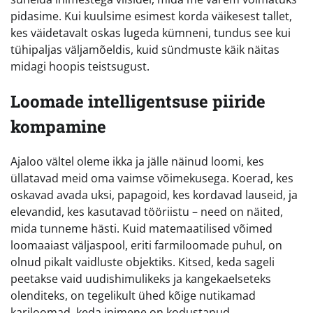
pidasime. Kui kuulsime esimest korda väikesest tallet,
kes väidetavalt oskas lugeda kümneni, tundus see kui
tühipaljas väljamõeldis, kuid sündmuste käik näitas
midagi hoopis teistsugust.
Loomade intelligentsuse piiride
kompamine
Ajaloo vältel oleme ikka ja jälle näinud loomi, kes
üllatavad meid oma vaimse võimekusega. Koerad, kes
oskavad avada uksi, papagoid, kes kordavad lauseid, ja
elevandid, kes kasutavad tööriistu – need on näited,
mida tunneme hästi. Kuid matemaatilised võimed
loomaaiast väljaspool, eriti farmiloomade puhul, on
olnud pikalt vaidluste objektiks. Kitsed, keda sageli
peetakse vaid uudishimulikeks ja kangekaelseteks
olenditeks, on tegelikult ühed kõige nutikamad
kariloomad, keda inimene on kodustanud.