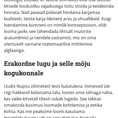
kitsede loodusliku vajadusega toitu otsida ja keskkonda
hinnata. Nad peavad pidevalt hindama karjamaa
kvaliteeti, teiste karja liikmete arvu ja ohuallikaid. Kuigi
loendamine kümneni on inimlik kontseptsioon, võib
looma jaoks see tähendada lihtsalt mustrite
äratundmist ja nendele vastamist, mis on oma
olemuselt sarnane matemaatilise mõtlemise
algfaasiga.
Erakordne lugu ja selle mõju
kogukonnale
Uudis Nupsu võimetest levis kulutulena. Inimesed üle
riigi hakkasid külastama talu, lootes oma silmaga näha,
kas väike kitsetall tõesti oskab lugeda. See tekitas
omakorda küsimusi loomade kohtlemise ja eetika
kohta. Kas me peaksime loomi kasutama
meelelahutusena või on see võimalus õpetada