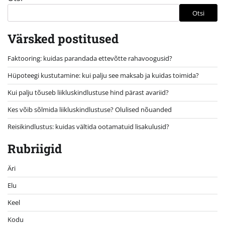
Otsi
Värsked postitused
Faktooring: kuidas parandada ettevõtte rahavoogusid?
Hüpoteegi kustutamine: kui palju see maksab ja kuidas toimida?
Kui palju tõuseb liikluskindlustuse hind pärast avariid?
Kes võib sõlmida liikluskindlustuse? Olulised nõuanded
Reisikindlustus: kuidas vältida ootamatuid lisakulusid?
Rubriigid
Äri
Elu
Keel
Kodu