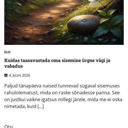
ELU
Kuidas taasavastada oma sisemine ürgne vägi ja
vabadus
4. Juuni 2026
Paljud tänapäeva naised tunnevad sügaval sisemuses
rahulolematust, mida on raske sõnadesse panna. See
on justkui vaikne igatsus millegi järele, mida me ei oska
nimetada, kuid […]
Otsi