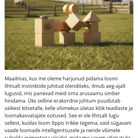
Maailmas, kus me oleme harjunud pidama loomi
lihtsalt instinktide juhitud olenditeks, ilmub aeg-ajalt
lugusid, mis panevad meid oma arusaamu ümber
hindama. Üks selline erakordne juhtum puudutab
väikest kitsetalle, kelle võimekus ületas kõik teadlaste ja
loomakasvatajate ootused. See ei ole lihtsalt lugu
sellest, kuidas loom õppis trikke tegema, vaid sügavam
vaade loomade intelligentsusele ja nende võimele
suhelda inimestega viisidel, mida me varem võimatuks