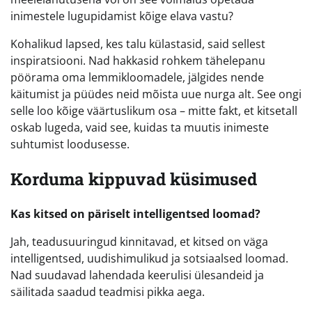
inimestele lugupidamist kõige elava vastu?
Kohalikud lapsed, kes talu külastasid, said sellest
inspiratsiooni. Nad hakkasid rohkem tähelepanu
pöörama oma lemmikloomadele, jälgides nende
käitumist ja püüdes neid mõista uue nurga alt. See ongi
selle loo kõige väärtuslikum osa – mitte fakt, et kitsetall
oskab lugeda, vaid see, kuidas ta muutis inimeste
suhtumist loodusesse.
Korduma kippuvad küsimused
Kas kitsed on päriselt intelligentsed loomad?
Jah, teadusuuringud kinnitavad, et kitsed on väga
intelligentsed, uudishimulikud ja sotsiaalsed loomad.
Nad suudavad lahendada keerulisi ülesandeid ja
säilitada saadud teadmisi pikka aega.