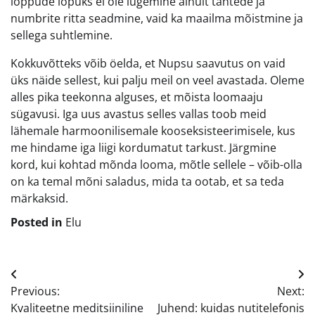
lõppude lõpuks ei ole lugemine ainult tähtede ja
numbrite ritta seadmine, vaid ka maailma mõistmine ja
sellega suhtlemine.
Kokkuvõtteks võib öelda, et Nupsu saavutus on vaid
üks näide sellest, kui palju meil on veel avastada. Oleme
alles pika teekonna alguses, et mõista loomaaju
sügavusi. Iga uus avastus selles vallas toob meid
lähemale harmoonilisemale kooseksisteerimisele, kus
me hindame iga liigi kordumatut tarkust. Järgmine
kord, kui kohtad mõnda looma, mõtle sellele – võib-olla
on ka temal mõni saladus, mida ta ootab, et sa teda
märkaksid.
Posted in
Elu
Navigeerimine
Previous:
Next:
Kvaliteetne meditsiiniline
Juhend: kuidas nutitelefonis