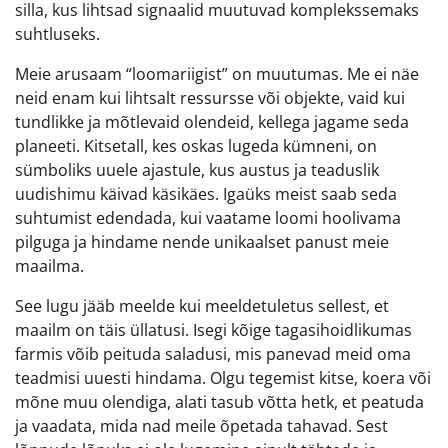
silla, kus lihtsad signaalid muutuvad komplekssemaks
suhtluseks.
Meie arusaam “loomariigist” on muutumas. Me ei näe
neid enam kui lihtsalt ressursse või objekte, vaid kui
tundlikke ja mõtlevaid olendeid, kellega jagame seda
planeeti. Kitsetall, kes oskas lugeda kümneni, on
sümboliks uuele ajastule, kus austus ja teaduslik
uudishimu käivad käsikäes. Igaüks meist saab seda
suhtumist edendada, kui vaatame loomi hoolivama
pilguga ja hindame nende unikaalset panust meie
maailma.
See lugu jääb meelde kui meeldetuletus sellest, et
maailm on täis üllatusi. Isegi kõige tagasihoidlikumas
farmis võib peituda saladusi, mis panevad meid oma
teadmisi uuesti hindama. Olgu tegemist kitse, koera või
mõne muu olendiga, alati tasub võtta hetk, et peatuda
ja vaadata, mida nad meile õpetada tahavad. Sest