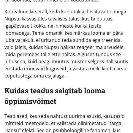
Kõnealune kitsetall, keda kutsutakse hellitavalt nimega
Nupsu, kasvas üles tavalises talus, kus ta puutus
igapäevaselt kokku nii inimeste kui ka teiste
loomadega. Tema omanik, kes märkas looma eripära
juba varakult, ei üritanud teda sundida ega treenida,
vaid jälgis, kuidas Nupsu hakkas reageerima arvudele,
mida peremees talle ette näitas. Alguses tundus see
juhusena, kuid peagi muutus muster selgeks: tall suutis
eristada erinevaid koguseid ja vastata neile kindla arvu
koputustega oma esijalaga.
Kuidas teadus selgitab looma
õppimisvõimet
Teadlased, kes seda nähtust uurima asusid, kasutasid
mitmeid meetodeid, et välistada niinimetatud “targa
Hansu” efekti. See on psühholoogiline fenomen, kus