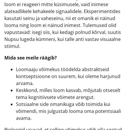
loom ei reageeri mitte küsimusele, vaid inimese
alateadlikele kehakeele signaalidele. Eksperimentides
kasutati seinu ja vaheseinu, nii et omanik ei näinud
looma ning loom ei näinud inimest. Tulemused olid
vapustavad: isegi siis, kui kedagi polnud kõrval, suutis
Nupsu lugeda kümneni, kui talle anti vastav visuaalne
stiimul.
Mida see meile räägib?
Loomaaju võimekus töödelda abstraktseid
kontseptsioone on suurem, kui oleme harjunud
arvama.
Keskkond, milles loom kasvab, mõjutab otseselt
tema kognitiivsete võimete arengut.
Sotsiaalne side omanikuga võib toimida kui
võimendi, mis julgustab looma oma potentsiaali
avama.
Bioloogid usuvad, et selline võimekus võib olla seotud