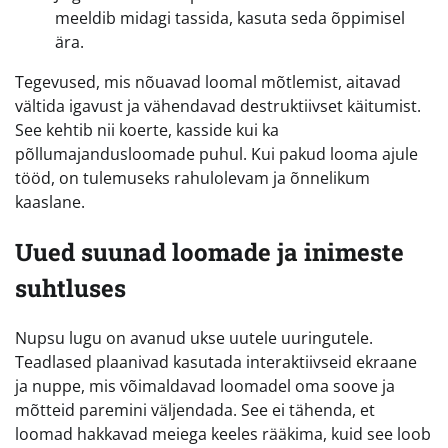
meeldib midagi tassida, kasuta seda õppimisel
ära.
Tegevused, mis nõuavad loomal mõtlemist, aitavad
vältida igavust ja vähendavad destruktiivset käitumist.
See kehtib nii koerte, kasside kui ka
põllumajandusloomade puhul. Kui pakud looma ajule
tööd, on tulemuseks rahulolevam ja õnnelikum
kaaslane.
Uued suunad loomade ja inimeste
suhtluses
Nupsu lugu on avanud ukse uutele uuringutele.
Teadlased plaanivad kasutada interaktiivseid ekraane
ja nuppe, mis võimaldavad loomadel oma soove ja
mõtteid paremini väljendada. See ei tähenda, et
loomad hakkavad meiega keeles rääkima, kuid see loob