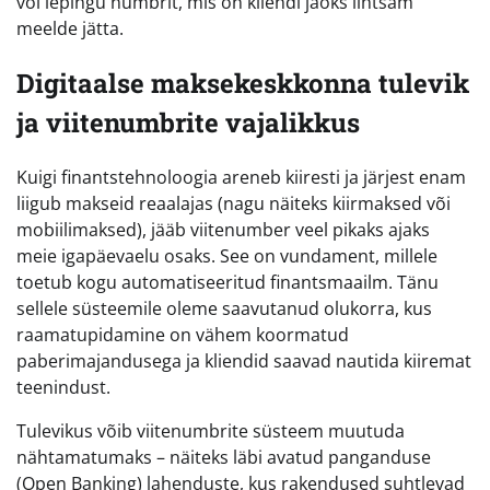
või lepingu numbrit, mis on kliendi jaoks lihtsam
meelde jätta.
Digitaalse maksekeskkonna tulevik
ja viitenumbrite vajalikkus
Kuigi finantstehnoloogia areneb kiiresti ja järjest enam
liigub makseid reaalajas (nagu näiteks kiirmaksed või
mobiilimaksed), jääb viitenumber veel pikaks ajaks
meie igapäevaelu osaks. See on vundament, millele
toetub kogu automatiseeritud finantsmaailm. Tänu
sellele süsteemile oleme saavutanud olukorra, kus
raamatupidamine on vähem koormatud
paberimajandusega ja kliendid saavad nautida kiiremat
teenindust.
Tulevikus võib viitenumbrite süsteem muutuda
nähtamatumaks – näiteks läbi avatud panganduse
(Open Banking) lahenduste, kus rakendused suhtlevad