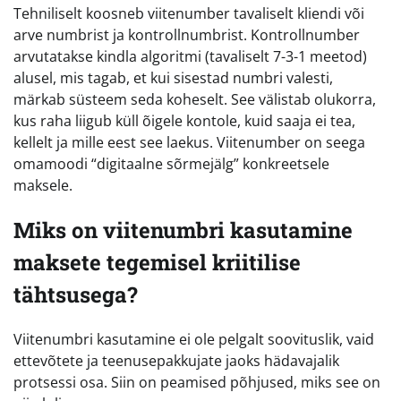
Tehniliselt koosneb viitenumber tavaliselt kliendi või
arve numbrist ja kontrollnumbrist. Kontrollnumber
arvutatakse kindla algoritmi (tavaliselt 7-3-1 meetod)
alusel, mis tagab, et kui sisestad numbri valesti,
märkab süsteem seda koheselt. See välistab olukorra,
kus raha liigub küll õigele kontole, kuid saaja ei tea,
kellelt ja mille eest see laekus. Viitenumber on seega
omamoodi “digitaalne sõrmejälg” konkreetsele
maksele.
Miks on viitenumbri kasutamine
maksete tegemisel kriitilise
tähtsusega?
Viitenumbri kasutamine ei ole pelgalt soovituslik, vaid
ettevõtete ja teenusepakkujate jaoks hädavajalik
protsessi osa. Siin on peamised põhjused, miks see on