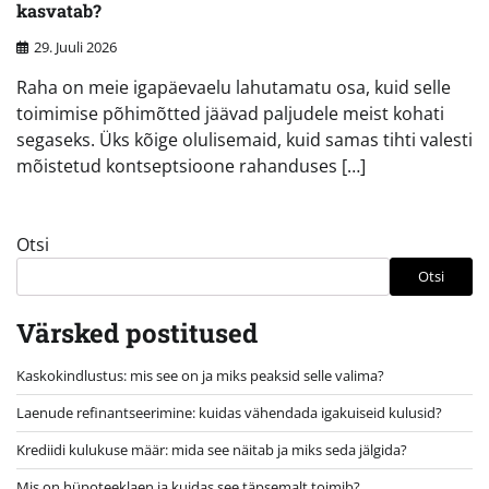
kasvatab?
29. Juuli 2026
Raha on meie igapäevaelu lahutamatu osa, kuid selle
toimimise põhimõtted jäävad paljudele meist kohati
segaseks. Üks kõige olulisemaid, kuid samas tihti valesti
mõistetud kontseptsioone rahanduses […]
Otsi
Otsi
Värsked postitused
Kaskokindlustus: mis see on ja miks peaksid selle valima?
Laenude refinantseerimine: kuidas vähendada igakuiseid kulusid?
Krediidi kulukuse määr: mida see näitab ja miks seda jälgida?
Mis on hüpoteeklaen ja kuidas see täpsemalt toimib?