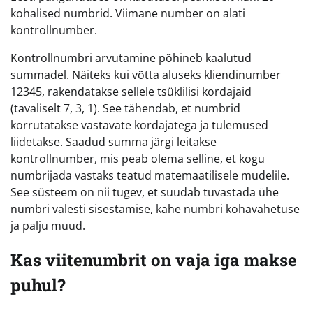
kohalised numbrid. Viimane number on alati
kontrollnumber.
Kontrollnumbri arvutamine põhineb kaalutud
summadel. Näiteks kui võtta aluseks kliendinumber
12345, rakendatakse sellele tsüklilisi kordajaid
(tavaliselt 7, 3, 1). See tähendab, et numbrid
korrutatakse vastavate kordajatega ja tulemused
liidetakse. Saadud summa järgi leitakse
kontrollnumber, mis peab olema selline, et kogu
numbrijada vastaks teatud matemaatilisele mudelile.
See süsteem on nii tugev, et suudab tuvastada ühe
numbri valesti sisestamise, kahe numbri kohavahetuse
ja palju muud.
Kas viitenumbrit on vaja iga makse
puhul?