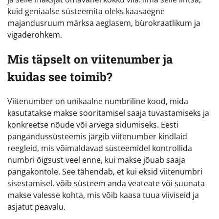
kuid geniaalse süsteemita oleks kaasaegne
majandusruum märksa aeglasem, bürokraatlikum ja
vigaderohkem.
Mis täpselt on viitenumber ja
kuidas see toimib?
Viitenumber on unikaalne numbriline kood, mida
kasutatakse makse sooritamisel saaja tuvastamiseks ja
konkreetse nõude või arvega sidumiseks. Eesti
pangandussüsteemis järgib viitenumber kindlaid
reegleid, mis võimaldavad süsteemidel kontrollida
numbri õigsust veel enne, kui makse jõuab saaja
pangakontole. See tähendab, et kui eksid viitenumbri
sisestamisel, võib süsteem anda veateate või suunata
makse valesse kohta, mis võib kaasa tuua viiviseid ja
asjatut peavalu.