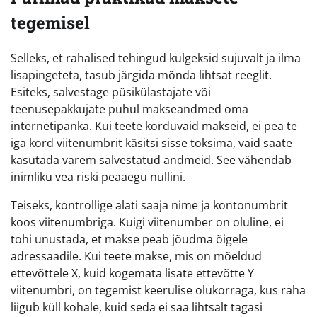
tegemisel
Selleks, et rahalised tehingud kulgeksid sujuvalt ja ilma
lisapingeteta, tasub järgida mõnda lihtsat reeglit.
Esiteks, salvestage püsikülastajate või
teenusepakkujate puhul makseandmed oma
internetipanka. Kui teete korduvaid makseid, ei pea te
iga kord viitenumbrit käsitsi sisse toksima, vaid saate
kasutada varem salvestatud andmeid. See vähendab
inimliku vea riski peaaegu nullini.
Teiseks, kontrollige alati saaja nime ja kontonumbrit
koos viitenumbriga. Kuigi viitenumber on oluline, ei
tohi unustada, et makse peab jõudma õigele
adressaadile. Kui teete makse, mis on mõeldud
ettevõttele X, kuid kogemata lisate ettevõtte Y
viitenumbri, on tegemist keerulise olukorraga, kus raha
liigub küll kohale, kuid seda ei saa lihtsalt tagasi