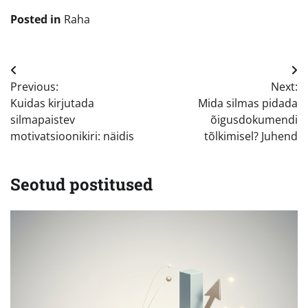
Posted in
Raha
Navigeerimine
Previous:
Next:
Kuidas kirjutada
Mida silmas pidada
silmapaistev
õigusdokumendi
motivatsioonikiri: näidis
tõlkimisel? Juhend
Seotud postitused