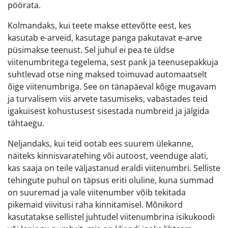
pöörata.
Kolmandaks, kui teete makse ettevõtte eest, kes
kasutab e-arveid, kasutage panga pakutavat e-arve
püsimakse teenust. Sel juhul ei pea te üldse
viitenumbritega tegelema, sest pank ja teenusepakkuja
suhtlevad otse ning maksed toimuvad automaatselt
õige viitenumbriga. See on tänapäeval kõige mugavam
ja turvalisem viis arvete tasumiseks, vabastades teid
igakuisest kohustusest sisestada numbreid ja jälgida
tähtaegu.
Neljandaks, kui teid ootab ees suurem ülekanne,
näiteks kinnisvaratehing või autoost, veenduge alati,
kas saaja on teile väljastanud eraldi viitenumbri. Selliste
tehingute puhul on täpsus eriti oluline, kuna summad
on suuremad ja vale viitenumber võib tekitada
pikemaid viivitusi raha kinnitamisel. Mõnikord
kasutatakse sellistel juhtudel viitenumbrina isikukoodi