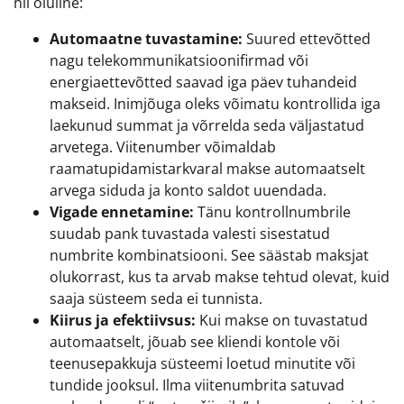
nii oluline:
Automaatne tuvastamine:
Suured ettevõtted
nagu telekommunikatsioonifirmad või
energiaettevõtted saavad iga päev tuhandeid
makseid. Inimjõuga oleks võimatu kontrollida iga
laekunud summat ja võrrelda seda väljastatud
arvetega. Viitenumber võimaldab
raamatupidamistarkvaral makse automaatselt
arvega siduda ja konto saldot uuendada.
Vigade ennetamine:
Tänu kontrollnumbrile
suudab pank tuvastada valesti sisestatud
numbrite kombinatsiooni. See säästab maksjat
olukorrast, kus ta arvab makse tehtud olevat, kuid
saaja süsteem seda ei tunnista.
Kiirus ja efektiivsus:
Kui makse on tuvastatud
automaatselt, jõuab see kliendi kontole või
teenusepakkuja süsteemi loetud minutite või
tundide jooksul. Ilma viitenumbrita satuvad