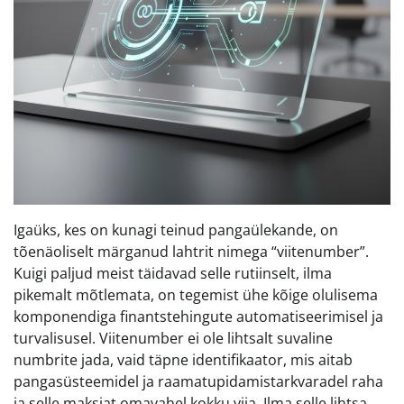
Igaüks, kes on kunagi teinud pangaülekande, on
tõenäoliselt märganud lahtrit nimega “viitenumber”.
Kuigi paljud meist täidavad selle rutiinselt, ilma
pikemalt mõtlemata, on tegemist ühe kõige olulisema
komponendiga finantstehingute automatiseerimisel ja
turvalisusel. Viitenumber ei ole lihtsalt suvaline
numbrite jada, vaid täpne identifikaator, mis aitab
pangasüsteemidel ja raamatupidamistarkvaradel raha
ja selle maksjat omavahel kokku viia. Ilma selle lihtsa,