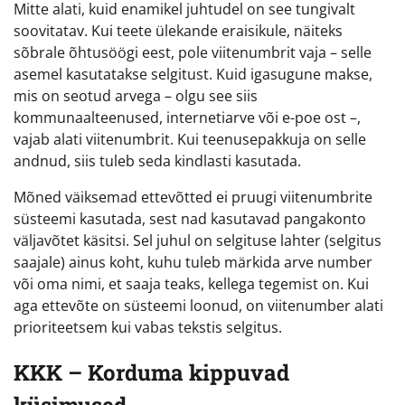
Mitte alati, kuid enamikel juhtudel on see tungivalt
soovitatav. Kui teete ülekande eraisikule, näiteks
sõbrale õhtusöögi eest, pole viitenumbrit vaja – selle
asemel kasutatakse selgitust. Kuid igasugune makse,
mis on seotud arvega – olgu see siis
kommunaalteenused, internetiarve või e-poe ost –,
vajab alati viitenumbrit. Kui teenusepakkuja on selle
andnud, siis tuleb seda kindlasti kasutada.
Mõned väiksemad ettevõtted ei pruugi viitenumbrite
süsteemi kasutada, sest nad kasutavad pangakonto
väljavõtet käsitsi. Sel juhul on selgituse lahter (selgitus
saajale) ainus koht, kuhu tuleb märkida arve number
või oma nimi, et saaja teaks, kellega tegemist on. Kui
aga ettevõte on süsteemi loonud, on viitenumber alati
prioriteetsem kui vabas tekstis selgitus.
KKK – Korduma kippuvad