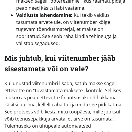
maksed sageli “ooterežiimile”, kus raamatupidaja
peab need käsitsi läbi vaatama.
Vaidluste lahendamine:
Kui tekib vaidlus
tasumata arvete üle, on viitenumber kõige
tugevam tõendusmaterjal, et makse on
sooritatud. See seob raha kindla tehinguga ja
välistab segadused.
Mis juhtub, kui viitenumber jääb
sisestamata või on vale?
Kui unustad viitenumbri lisada, satub makse sageli
ettevõtte nn “tuvastamata maksete” kontole. Sellises
olukorras peab ettevõtte finantsosakond hakkama
käsitsi uurima, kellelt raha tuli ja mida see pidi katma.
See protsess võib kesta mitu tööpäeva, mille jooksul
võib teenusepakkuja arvata, et arve on tasumata.
Tulemuseks on tihtipeale automaatsed