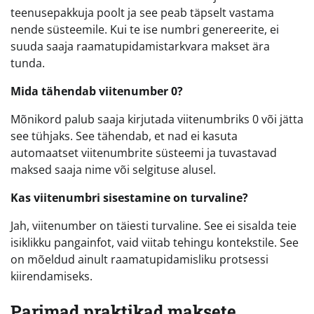
teenusepakkuja poolt ja see peab täpselt vastama
nende süsteemile. Kui te ise numbri genereerite, ei
suuda saaja raamatupidamistarkvara makset ära
tunda.
Mida tähendab viitenumber 0?
Mõnikord palub saaja kirjutada viitenumbriks 0 või jätta
see tühjaks. See tähendab, et nad ei kasuta
automaatset viitenumbrite süsteemi ja tuvastavad
maksed saaja nime või selgituse alusel.
Kas viitenumbri sisestamine on turvaline?
Jah, viitenumber on täiesti turvaline. See ei sisalda teie
isiklikku pangainfot, vaid viitab tehingu kontekstile. See
on mõeldud ainult raamatupidamisliku protsessi
kiirendamiseks.
Parimad praktikad maksete