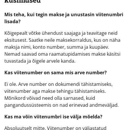
küsimused
Mis teha, kui tegin makse ja unustasin viitenumbri
lisada?
Kõigepealt võtke ühendust saajaga ja teavitage neid
eksitusest. Saatke neile maksekorraldus, kus on näha
maksja nimi, konto number, summa ja kuupäev.
Nemad saavad oma raamatupidamises makse käsitsi
tuvastada ja õigele arvele kanda.
Kas viitenumber on sama mis arve number?
Ei ole. Arve number on dokumendi tähistamiseks,
viitenumber aga makse tehingu tähistamiseks.
Mõnikord võivad need olla sarnased, kuid
pangandussüsteemis on nad erinevad andmeväljad.
Kas ma võin viitenumbri ise välja mõelda?
Absoluutselt mitte. Viitenumber on väljastatud