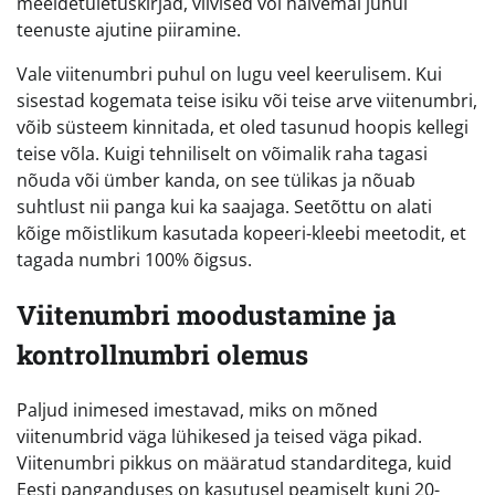
meeldetuletuskirjad, viivised või halvemal juhul
teenuste ajutine piiramine.
Vale viitenumbri puhul on lugu veel keerulisem. Kui
sisestad kogemata teise isiku või teise arve viitenumbri,
võib süsteem kinnitada, et oled tasunud hoopis kellegi
teise võla. Kuigi tehniliselt on võimalik raha tagasi
nõuda või ümber kanda, on see tülikas ja nõuab
suhtlust nii panga kui ka saajaga. Seetõttu on alati
kõige mõistlikum kasutada kopeeri-kleebi meetodit, et
tagada numbri 100% õigsus.
Viitenumbri moodustamine ja
kontrollnumbri olemus
Paljud inimesed imestavad, miks on mõned
viitenumbrid väga lühikesed ja teised väga pikad.
Viitenumbri pikkus on määratud standarditega, kuid
Eesti panganduses on kasutusel peamiselt kuni 20-