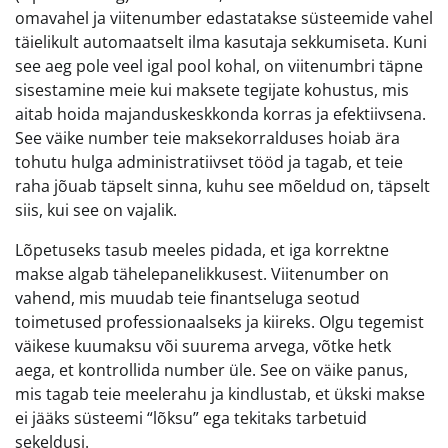
omavahel ja viitenumber edastatakse süsteemide vahel
täielikult automaatselt ilma kasutaja sekkumiseta. Kuni
see aeg pole veel igal pool kohal, on viitenumbri täpne
sisestamine meie kui maksete tegijate kohustus, mis
aitab hoida majanduskeskkonda korras ja efektiivsena.
See väike number teie maksekorralduses hoiab ära
tohutu hulga administratiivset tööd ja tagab, et teie
raha jõuab täpselt sinna, kuhu see mõeldud on, täpselt
siis, kui see on vajalik.
Lõpetuseks tasub meeles pidada, et iga korrektne
makse algab tähelepanelikkusest. Viitenumber on
vahend, mis muudab teie finantseluga seotud
toimetused professionaalseks ja kiireks. Olgu tegemist
väikese kuumaksu või suurema arvega, võtke hetk
aega, et kontrollida number üle. See on väike panus,
mis tagab teie meelerahu ja kindlustab, et ükski makse
ei jääks süsteemi “lõksu” ega tekitaks tarbetuid
sekeldusi.