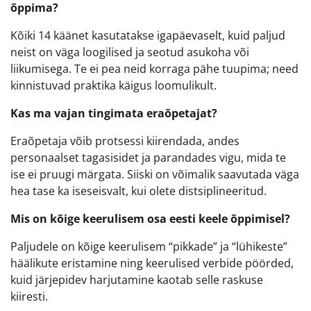
õppima?
Kõiki 14 käänet kasutatakse igapäevaselt, kuid paljud
neist on väga loogilised ja seotud asukoha või
liikumisega. Te ei pea neid korraga pähe tuupima; need
kinnistuvad praktika käigus loomulikult.
Kas ma vajan tingimata eraõpetajat?
Eraõpetaja võib protsessi kiirendada, andes
personaalset tagasisidet ja parandades vigu, mida te
ise ei pruugi märgata. Siiski on võimalik saavutada väga
hea tase ka iseseisvalt, kui olete distsiplineeritud.
Mis on kõige keerulisem osa eesti keele õppimisel?
Paljudele on kõige keerulisem “pikkade” ja “lühikeste”
häälikute eristamine ning keerulised verbide pöörded,
kuid järjepidev harjutamine kaotab selle raskuse
kiiresti.