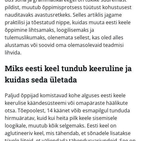
pildist, muutub õppimisprotsess tüütust kohustusest
nauditavaks avastusretkeks. Selles artiklis jagame
praktilisi ja tõestatud nippe, kuidas muuta eesti keele
õppimine lihtsamaks, loogilisemaks ja
tulemuslikumaks, olenemata sellest, kas oled alles
alustamas või soovid oma olemasolevaid teadmisi
lihvida.
Miks eesti keel tundub keeruline ja
kuidas seda ületada
Paljud õppijad komistavad kohe alguses eesti keele
keerulise käändesüsteemi või omapäraste häälikute
otsa. Tõepoolest, 14 käänet võib esmapilgul tunduda
hirmuäratav, kuid kui heita pilk keele sisemisele
loogikale, muutub kõik selgemaks. Eesti keel on
aglutineeriv keel, mis tähendab, et sõnadele lisatakse
tüvele liiteid, et väljendada tähendusvarjundeid. See on