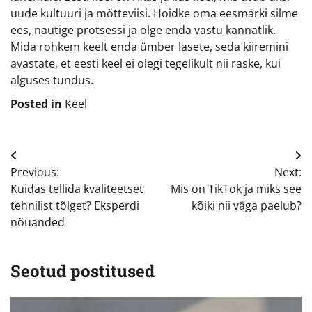
uude kultuuri ja mõtteviisi. Hoidke oma eesmärki silme
ees, nautige protsessi ja olge enda vastu kannatlik.
Mida rohkem keelt enda ümber lasete, seda kiiremini
avastate, et eesti keel ei olegi tegelikult nii raske, kui
alguses tundus.
Posted in
Keel
Navigeerimine
Previous:
Next:
Kuidas tellida kvaliteetset
Mis on TikTok ja miks see
tehnilist tõlget? Eksperdi
kõiki nii väga paelub?
nõuanded
Seotud postitused