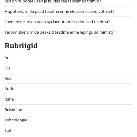
Mis on hüpoteeklaen ja kuidas see täpsemalt toimib?
Hüpoteek: mida pead teadma enne eluasemelaenu võtmist?
Laenamine: mida peab iga laenutaotleja kindlasti teadma?
Tarbimislaen: mida peaksid teadma enne lepingu sõlmimist?
Rubriigid
Äri
Elu
Keel
Kodu
Raha
Reisimine
Tehnoloogia
Toit