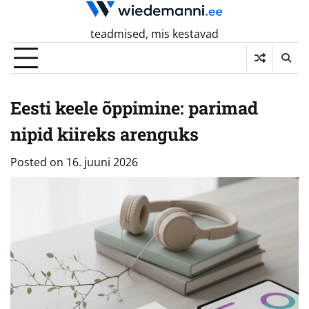
Skip
to
teadmised, mis kestavad
content
Eesti keele õppimine: parimad
nipid kiireks arenguks
Posted on
16. juuni 2026