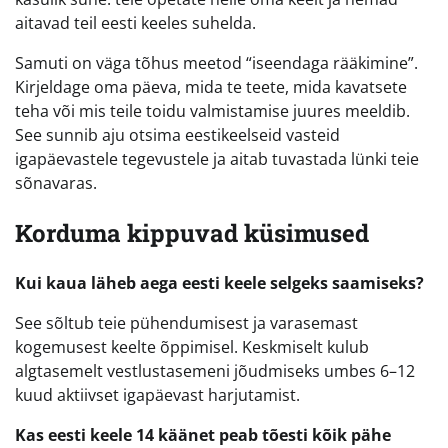
aitavad teil eesti keeles suhelda.
Samuti on väga tõhus meetod “iseendaga rääkimine”.
Kirjeldage oma päeva, mida te teete, mida kavatsete
teha või mis teile toidu valmistamise juures meeldib.
See sunnib aju otsima eestikeelseid vasteid
igapäevastele tegevustele ja aitab tuvastada lünki teie
sõnavaras.
Korduma kippuvad küsimused
Kui kaua läheb aega eesti keele selgeks saamiseks?
See sõltub teie pühendumisest ja varasemast
kogemusest keelte õppimisel. Keskmiselt kulub
algtasemelt vestlustasemeni jõudmiseks umbes 6–12
kuud aktiivset igapäevast harjutamist.
Kas eesti keele 14 käänet peab tõesti kõik pähe