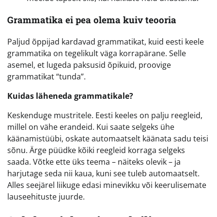
Grammatika ei pea olema kuiv teooria
Paljud õppijad kardavad grammatikat, kuid eesti keele
grammatika on tegelikult väga korrapärane. Selle
asemel, et lugeda paksusid õpikuid, proovige
grammatikat “tunda”.
Kuidas läheneda grammatikale?
Keskenduge mustritele. Eesti keeles on palju reegleid,
millel on vähe erandeid. Kui saate selgeks ühe
käänamistüübi, oskate automaatselt käänata sadu teisi
sõnu. Ärge püüdke kõiki reegleid korraga selgeks
saada. Võtke ette üks teema – näiteks olevik – ja
harjutage seda nii kaua, kuni see tuleb automaatselt.
Alles seejärel liikuge edasi minevikku või keerulisemate
lauseehituste juurde.