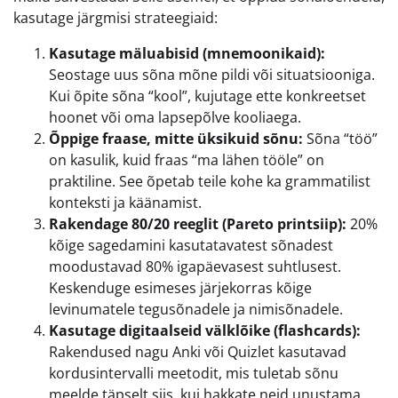
kasutage järgmisi strateegiaid:
Kasutage mäluabisid (mnemoonikaid):
Seostage uus sõna mõne pildi või situatsiooniga.
Kui õpite sõna “kool”, kujutage ette konkreetset
hoonet või oma lapsepõlve kooliaega.
Õppige fraase, mitte üksikuid sõnu:
Sõna “töö”
on kasulik, kuid fraas “ma lähen tööle” on
praktiline. See õpetab teile kohe ka grammatilist
konteksti ja käänamist.
Rakendage 80/20 reeglit (Pareto printsiip):
20%
kõige sagedamini kasutatavatest sõnadest
moodustavad 80% igapäevasest suhtlusest.
Keskenduge esimeses järjekorras kõige
levinumatele tegusõnadele ja nimisõnadele.
Kasutage digitaalseid välklõike (flashcards):
Rakendused nagu Anki või Quizlet kasutavad
kordusintervalli meetodit, mis tuletab sõnu
meelde täpselt siis, kui hakkate neid unustama.