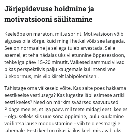
Järjepidevuse hoidmine ja
motivatsiooni säilitamine
Keeleõpe on maraton, mitte sprint. Motivatsioon võib
alguses olla kõrge, kuid mingil hetkel võib see langeda.
See on normaalne ja sellega tuleb arvestada. Selle
asemel, et teha nädalas üks viietunnine õppesessioon,
tehke iga päev 15–20 minutit. Väikesed sammud viivad
pikas perspektiivis palju kaugemale kui intensiivne
ülekoormus, mis viib kiirelt läbipõlemiseni.
Tähistage oma väikeseid võite. Kas saite poes hakkama
eestikeelse vestlusega? Kas lugesite läbi esimese artikli
eesti keeles? Need on märkimisväärsed saavutused.
Pidage meeles, et iga päev, mil teete midagi eesti keeles
– olgu selleks siis uue sõna õppimine, laulu kuulamine
või lihtsa lause moodustamine – viib teid eesmärgile
lähemale. Eesti keel on rikas ja ilus keel, mis avab uksi