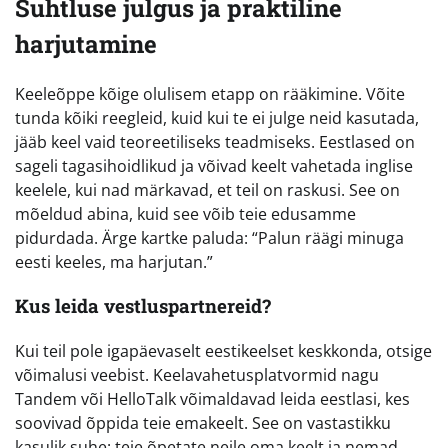
Suhtluse julgus ja praktiline
harjutamine
Keeleõppe kõige olulisem etapp on rääkimine. Võite
tunda kõiki reegleid, kuid kui te ei julge neid kasutada,
jääb keel vaid teoreetiliseks teadmiseks. Eestlased on
sageli tagasihoidlikud ja võivad keelt vahetada inglise
keelele, kui nad märkavad, et teil on raskusi. See on
mõeldud abina, kuid see võib teie edusamme
pidurdada. Ärge kartke paluda: “Palun räägi minuga
eesti keeles, ma harjutan.”
Kus leida vestluspartnereid?
Kui teil pole igapäevaselt eestikeelset keskkonda, otsige
võimalusi veebist. Keelavahetusplatvormid nagu
Tandem või HelloTalk võimaldavad leida eestlasi, kes
soovivad õppida teie emakeelt. See on vastastikku
kasulik suhe: teie õpetate neile oma keelt ja nemad