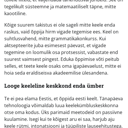
tegelikult süsteemne ja matemaatiliselt täpne, mitte
kaootiline.
Kõige suurem takistus ei ole sageli mitte keele enda
raskus, vaid õppija hirm vigade tegemise ees. Keel on
suhtlusvahend, mitte grammatikakonkurss. Kui
aktsepteerite juba esimesest päevast, et vigade
tegemine on loomulik osa protsessist, vabastate end
suurest vaimsest pingest. Eduka õppimise võti peitub
selles, et teete keele osaks oma igapäevaelust, mitte ei
hoia seda eraldiseisva akadeemilise ülesandena.
Looge keeleline keskkond enda ümber
Te ei pea elama Eestis, et õppida eesti keelt. Tänapäeva
tehnoloogia võimaldab luua keelekümbluskeskkonna
otse oma kodus. Üks parimaid meetodeid on passiivne
kuulamine. Isegi kui te kõigest aru ei saa, harjub aju
keele rütmi, intonatsiooni ja tüüpiliste lauseehitustega.