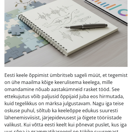
Eesti keele õppimist ümbritseb sageli müüt, et tegemist
on ühe maailma kõige keerulisema keelega, mille
omandamine nõuab aastakümneid rasket tööd. See
ettekujutus võib paljusid õppijaid juba eos hirmutada,
kuid tegelikkus on märksa julgustavam. Nagu iga teise
oskuse puhul, sõltub ka keeleõppe edukus suuresti
lähenemisviisist, järjepidevusest ja õigete tööriistade
valikust. Kui võtta eesti keelt kui põnevat puslet, kus iga
uus sõna ja grammatikareegel on tükike suuremast