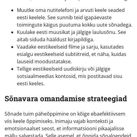
Muutke oma nutitelefoni ja arvuti keele seaded
eesti keelele. See sunnib teid igapäevaste
toimingute käigus puutuma kokku uute sõnadega.
Kuulake eesti muusikat ja jälgige laulusõnu. See
aitab siduda hääldust kirjapildiga.
Vaadake eestikeelseid filme ja sarju, kasutades
esialgu eestikeelseid subtiitreid, et näha, kuidas
lauseid moodustatakse.
Tellige eestikeelseid uudiskirju või jälgige
sotsiaalmeedias kontosid, mis postitavad sisu
eesti keeles.
Sõnavara omandamise strateegiad
Sõnade tuim päheõppimine on kõige ebaefektiivsem
viis keele õppimiseks. Inimaju vajab konteksti ja
emotsionaalset seost, et informatsiooni pikaajalisse
mällu salvestada. Selle asemel, et õppida sõnaloendeid,