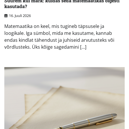
Suurem kui märk: kuidas seda matemaatikas õigesti
kasutada?
16. Juuli 2026
Matemaatika on keel, mis tugineb täpsusele ja
loogikale. Iga sümbol, mida me kasutame, kannab
endas kindlat tähendust ja juhiseid arvutusteks või
võrdlusteks. Üks kõige sagedamini […]