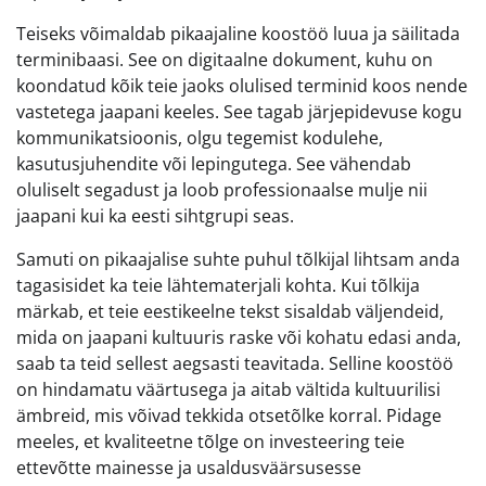
Teiseks võimaldab pikaajaline koostöö luua ja säilitada
terminibaasi. See on digitaalne dokument, kuhu on
koondatud kõik teie jaoks olulised terminid koos nende
vastetega jaapani keeles. See tagab järjepidevuse kogu
kommunikatsioonis, olgu tegemist kodulehe,
kasutusjuhendite või lepingutega. See vähendab
oluliselt segadust ja loob professionaalse mulje nii
jaapani kui ka eesti sihtgrupi seas.
Samuti on pikaajalise suhte puhul tõlkijal lihtsam anda
tagasisidet ka teie lähtematerjali kohta. Kui tõlkija
märkab, et teie eestikeelne tekst sisaldab väljendeid,
mida on jaapani kultuuris raske või kohatu edasi anda,
saab ta teid sellest aegsasti teavitada. Selline koostöö
on hindamatu väärtusega ja aitab vältida kultuurilisi
ämbreid, mis võivad tekkida otsetõlke korral. Pidage
meeles, et kvaliteetne tõlge on investeering teie
ettevõtte mainesse ja usaldusväärsusesse