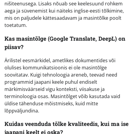
nišiteenusega. Lisaks nõuab see keelesuund rohkem
aega ja süvenemist kui näiteks inglise-eesti tõlkimine,
mis on paljudele kättesaadavam ja masintõlke poolt
toetatum.
Kas masintõlge (Google Translate, DeepL) on
piisav?
Ärilistel eesmärkidel, ametlikes dokumentides või
olulises kommunikatsioonis ei ole masintõlge
soovitatav. Kuigi tehnoloogia areneb, teevad need
programmid jaapani keele puhul endiselt
märkimisväärseid vigu konteksti, viisakuse ja
terminoloogia osas. Masintõlget võib kasutada vaid
üldise tähenduse mõistmiseks, kuid mitte
lõppväljundina.
Kuidas veenduda tõlke kvaliteedis, kui ma ise
jaapani keelt ei oska?