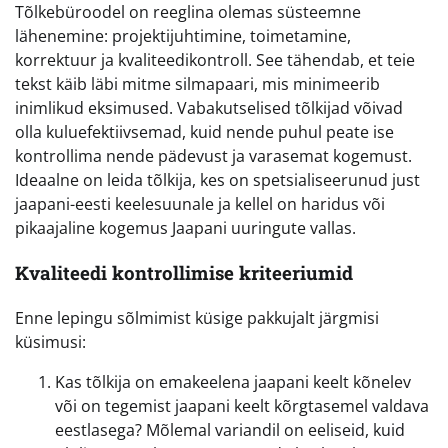
Tõlkebüroodel on reeglina olemas süsteemne
lähenemine: projektijuhtimine, toimetamine,
korrektuur ja kvaliteedikontroll. See tähendab, et teie
tekst käib läbi mitme silmapaari, mis minimeerib
inimlikud eksimused. Vabakutselised tõlkijad võivad
olla kuluefektiivsemad, kuid nende puhul peate ise
kontrollima nende pädevust ja varasemat kogemust.
Ideaalne on leida tõlkija, kes on spetsialiseerunud just
jaapani-eesti keelesuunale ja kellel on haridus või
pikaajaline kogemus Jaapani uuringute vallas.
Kvaliteedi kontrollimise kriteeriumid
Enne lepingu sõlmimist küsige pakkujalt järgmisi
küsimusi:
Kas tõlkija on emakeelena jaapani keelt kõnelev
või on tegemist jaapani keelt kõrgtasemel valdava
eestlasega? Mõlemal variandil on eeliseid, kuid