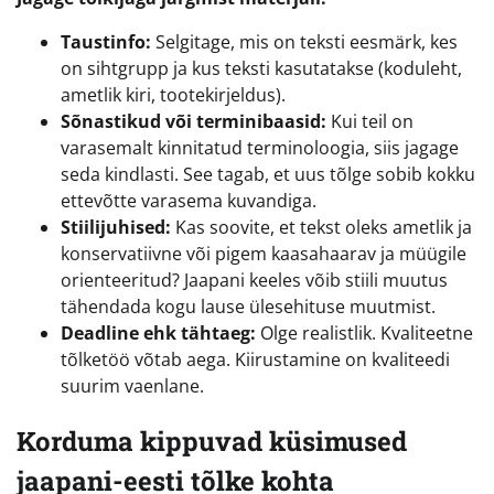
Taustinfo:
Selgitage, mis on teksti eesmärk, kes
on sihtgrupp ja kus teksti kasutatakse (koduleht,
ametlik kiri, tootekirjeldus).
Sõnastikud või terminibaasid:
Kui teil on
varasemalt kinnitatud terminoloogia, siis jagage
seda kindlasti. See tagab, et uus tõlge sobib kokku
ettevõtte varasema kuvandiga.
Stiilijuhised:
Kas soovite, et tekst oleks ametlik ja
konservatiivne või pigem kaasahaarav ja müügile
orienteeritud? Jaapani keeles võib stiili muutus
tähendada kogu lause ülesehituse muutmist.
Deadline ehk tähtaeg:
Olge realistlik. Kvaliteetne
tõlketöö võtab aega. Kiirustamine on kvaliteedi
suurim vaenlane.
Korduma kippuvad küsimused
jaapani-eesti tõlke kohta