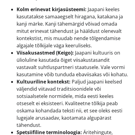
Kolm erinevat kirjasüsteemi:
Jaapani keeles
kasutatakse samaaegselt hiragana, katakana ja
kanji märke. Kanji tähemärgid võivad omada
mitut erinevat tähendust ja hääldust olenevalt
kontekstist, mis muudab nende tõlgendamise
algajale tõlkijale väga keeruliseks.
Viisakusastmed (Keigo):
Jaapani kultuuris on
ülioluline kasutada õiget viisakustasandit
vastavalt suhtluspartneri staatusele. Vale vormi
kasutamine võib tunduda ebaviisakas või kohatu.
Kultuuriline kontekst:
Paljud jaapani keelsed
väljendid viitavad traditsioonidele või
sotsiaalsetele normidele, mida eesti keeles
otseselt ei eksisteeri. Kvaliteetne tõlkija peab
oskama kohandada teksti nii, et see oleks eesti
lugejale arusaadav, kaotamata algupärast
tähendust.
Spetsiifiline terminoloogia:
Äritehingute,