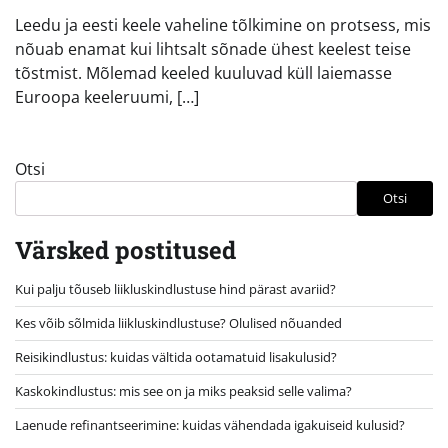
Leedu ja eesti keele vaheline tõlkimine on protsess, mis
nõuab enamat kui lihtsalt sõnade ühest keelest teise
tõstmist. Mõlemad keeled kuuluvad küll laiemasse
Euroopa keeleruumi, […]
Otsi
Otsi
Värsked postitused
Kui palju tõuseb liikluskindlustuse hind pärast avariid?
Kes võib sõlmida liikluskindlustuse? Olulised nõuanded
Reisikindlustus: kuidas vältida ootamatuid lisakulusid?
Kaskokindlustus: mis see on ja miks peaksid selle valima?
Laenude refinantseerimine: kuidas vähendada igakuiseid kulusid?