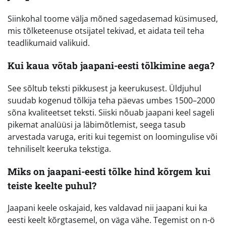
Siinkohal toome välja mõned sagedasemad küsimused,
mis tõlketeenuse otsijatel tekivad, et aidata teil teha
teadlikumaid valikuid.
Kui kaua võtab jaapani-eesti tõlkimine aega?
See sõltub teksti pikkusest ja keerukusest. Üldjuhul
suudab kogenud tõlkija teha päevas umbes 1500–2000
sõna kvaliteetset teksti. Siiski nõuab jaapani keel sageli
pikemat analüüsi ja läbimõtlemist, seega tasub
arvestada varuga, eriti kui tegemist on loomingulise või
tehniliselt keeruka tekstiga.
Miks on jaapani-eesti tõlke hind kõrgem kui
teiste keelte puhul?
Jaapani keele oskajaid, kes valdavad nii jaapani kui ka
eesti keelt kõrgtasemel, on väga vähe. Tegemist on n-ö