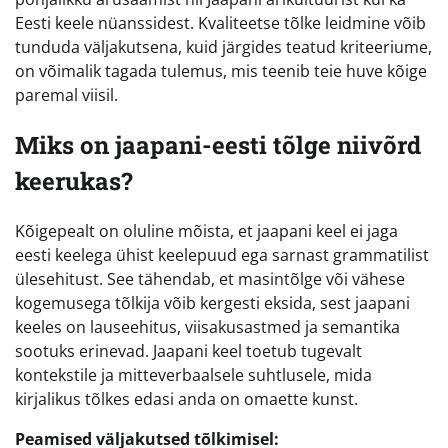
Eesti keele nüanssidest. Kvaliteetse tõlke leidmine võib
tunduda väljakutsena, kuid järgides teatud kriteeriume,
on võimalik tagada tulemus, mis teenib teie huve kõige
paremal viisil.
Miks on jaapani-eesti tõlge niivõrd
keerukas?
Kõigepealt on oluline mõista, et jaapani keel ei jaga
eesti keelega ühist keelepuud ega sarnast grammatilist
ülesehitust. See tähendab, et masintõlge või vähese
kogemusega tõlkija võib kergesti eksida, sest jaapani
keeles on lauseehitus, viisakusastmed ja semantika
sootuks erinevad. Jaapani keel toetub tugevalt
kontekstile ja mitteverbaalsele suhtlusele, mida
kirjalikus tõlkes edasi anda on omaette kunst.
Peamised väljakutsed tõlkimisel: