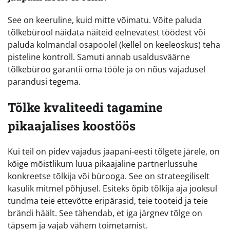
See on keeruline, kuid mitte võimatu. Võite paluda
tõlkebürool näidata näiteid eelnevatest töödest või
paluda kolmandal osapoolel (kellel on keeleoskus) teha
pisteline kontroll. Samuti annab usaldusväärne
tõlkebüroo garantii oma tööle ja on nõus vajadusel
parandusi tegema.
Tõlke kvaliteedi tagamine
pikaajalises koostöös
Kui teil on pidev vajadus jaapani-eesti tõlgete järele, on
kõige mõistlikum luua pikaajaline partnerlussuhe
konkreetse tõlkija või bürooga. See on strateegiliselt
kasulik mitmel põhjusel. Esiteks õpib tõlkija aja jooksul
tundma teie ettevõtte eripärasid, teie tooteid ja teie
brändi häält. See tähendab, et iga järgnev tõlge on
täpsem ja vajab vähem toimetamist.