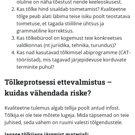
oluline on näha tõestust nende keeleoskusest.
Kas tõlke hind sisaldab toimetamist? Kvaliteetne
tõlge peab alati läbima teise isiku poolt teostatava
toimetuse, et tagada stiililine ühtsus ja
grammatiline korrektsus.
Kas tõlkebürool on kogemust teie konkreetses
valdkonnas (nt juriidika, tehnika, turundus)?
Kas nad kasutavad tõlkimisel abiprogramme (CAT-
tööriistad), mis tagavad järjepidevuse korduvate
terminite puhul?
Tõlkeprotsessi ettevalmistus –
kuidas vähendada riske?
Kvaliteetne tulemus algab tellija poolt antud infost.
Tõlkija ei ole teie mõtete lugeja. Mida täpsemad on teie
juhised, seda vähem on ruumi valesti tõlgendustele.
Jagage tõlkijaga järgmist materjali: