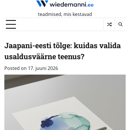
Skip
to
teadmised, mis kestavad
content
Jaapani-eesti tõlge: kuidas valida
usaldusväärne teenus?
Posted on
17. juuni 2026