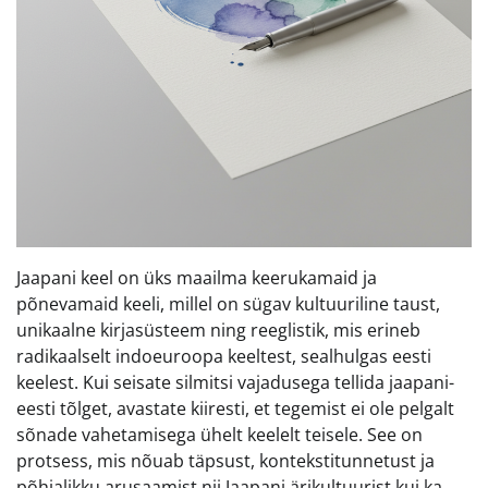
Jaapani keel on üks maailma keerukamaid ja
põnevamaid keeli, millel on sügav kultuuriline taust,
unikaalne kirjasüsteem ning reeglistik, mis erineb
radikaalselt indoeuroopa keeltest, sealhulgas eesti
keelest. Kui seisate silmitsi vajadusega tellida jaapani-
eesti tõlget, avastate kiiresti, et tegemist ei ole pelgalt
sõnade vahetamisega ühelt keelelt teisele. See on
protsess, mis nõuab täpsust, kontekstitunnetust ja
põhjalikku arusaamist nii Jaapani ärikultuurist kui ka