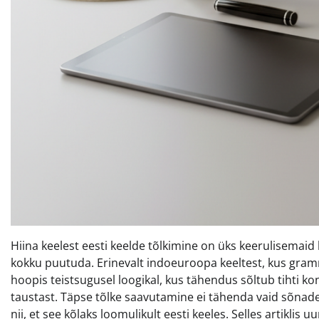
Hiina keelest eesti keelde tõlkimine on üks keerulisemaid ke
kokku puutuda. Erinevalt indoeuroopa keeltest, kus gramma
hoopis teistsugusel loogikal, kus tähendus sõltub tihti ko
taustast. Täpse tõlke saavutamine ei tähenda vaid sõnad
nii, et see kõlaks loomulikult eesti keeles. Selles artiklis 