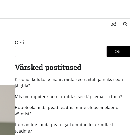
Otsi
Otsi
Värsked postitused
Krediidi kulukuse määr: mida see näitab ja miks seda
jälgida?
Mis on hüpoteeklaen ja kuidas see täpsemalt toimib?
Hüpoteek: mida pead teadma enne eluasemelaenu
võtmist?
Laenamine: mida peab iga laenutaotleja kindlasti
teadma?