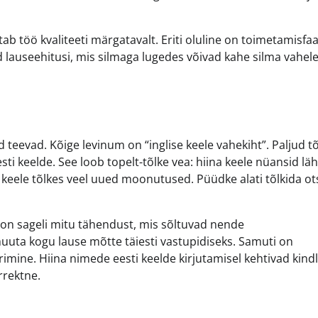
ab töö kvaliteeti märgatavalt. Eriti oluline on toimetamisfaa
id lauseehitusi, mis silmaga lugedes võivad kahe silma vahel
 teevad. Kõige levinum on “inglise keele vahekiht”. Paljud tõ
 eesti keelde. See loob topelt-tõlke vea: hiina keele nüansid l
 keele tõlkes veel uued moonutused. Püüdke alati tõlkida ots
l on sageli mitu tähendust, mis sõltuvad nende
uuta kogu lause mõtte täiesti vastupidiseks. Samuti on
imine. Hiina nimede eesti keelde kirjutamisel kehtivad kind
rrektne.