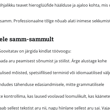
jalikku teavet hieroglüüfide häälduse ja ajaloo kohta, mis
 samm. Professionaalne tõlge nõuab alati inimese sekkumist
isele samm-sammult
oovitatav on järgida kindlat töövoogu:
aada aru peamisest sõnumist ja stiilist. Ärge alustage kohe
ised mõisted, spetsiifilised terminid või idiomaatilised välj
endudes tähenduse edasiandmisele, mitte grammatilisele
ate kontrollima, kas laused voolavad loomulikult, kas käänete
ab sellest tekstist aru nii, nagu hiinlane sellest aru sai. Vaj