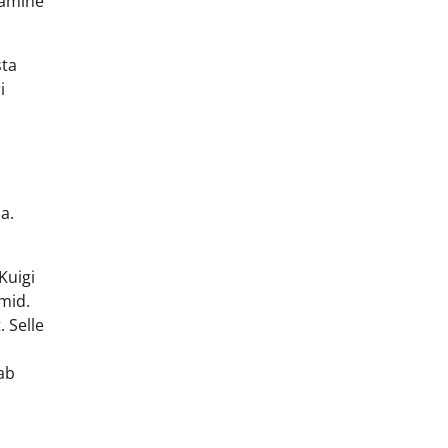
tamine
sta
i
a.
Kuigi
mid.
. Selle
ab