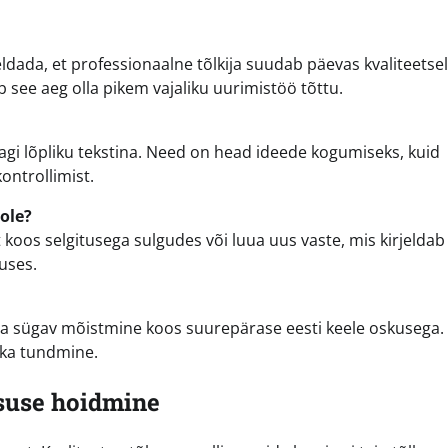
eldada, et professionaalne tõlkija suudab päevas kvaliteetsel
 see aeg olla pikem vajaliku uurimistöö tõttu.
gi lõpliku tekstina. Need on head ideede kogumiseks, kuid
kontrollimist.
pole?
t koos selgitusega sulgudes või luua uus vaste, mis kirjeldab
tuses.
austa sügav mõistmine koos suurepärase eesti keele oskusega.
ika tundmine.
lsuse hoidmine