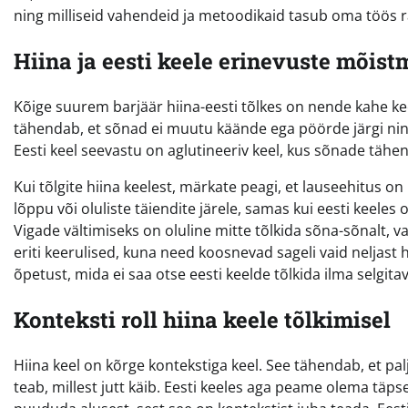
ning milliseid vahendeid ja metoodikaid tasub oma töös 
Hiina ja eesti keele erinevuste mõist
Kõige suurem barjäär hiina-eesti tõlkes on nende kahe keel
tähendab, et sõnad ei muutu käände ega pöörde järgi nin
Eesti keel seevastu on aglutineeriv keel, kus sõnade tähend
Kui tõlgite hiina keelest, märkate peagi, et lauseehitus o
lõppu või oluliste täiendite järele, samas kui eesti keele
Vigade vältimiseks on oluline mitte tõlkida sõna-sõnalt, v
eriti keerulised, kuna need koosnevad sageli vaid neljast hi
õpetust, mida ei saa otse eesti keelde tõlkida ilma selgita
Konteksti roll hiina keele tõlkimisel
Hiina keel on kõrge kontekstiga keel. See tähendab, et palj
teab, millest jutt käib. Eesti keeles aga peame olema täp