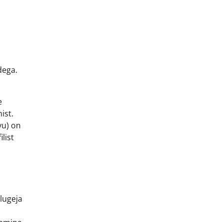
dega.
e
ist.
yu) on
list
 lugeja