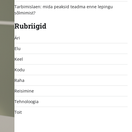
Tarbimislaen: mida peaksid teadma enne lepingu
sõlmimist?
Rubriigid
Äri
Elu
Keel
Kodu
Raha
Reisimine
Tehnoloogia
Toit