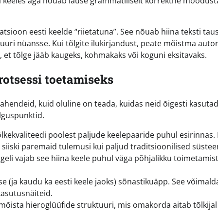
sti keeles aga nõuab lause grammatiliselt korrektne moodus
matsioon eesti keelde “riietatuna”. See nõuab hiina teksti tau
ltuuri nüansse. Kui tõlgite ilukirjandust, peate mõistma autor
 et tõlge jääb kaugeks, kohmakaks või koguni eksitavaks.
rotsessi toetamiseks
vahendeid, kuid oluline on teada, kuidas neid õigesti kasutad
alguspunktid.
ekvaliteedi poolest paljude keelepaaride puhul esirinnas. 
siiski paremaid tulemusi kui paljud traditsioonilised süstee
ageli vajab see hiina keele puhul väga põhjalikku toimetamist
se (ja kaudu ka eesti keele jaoks) sõnastikuäpp. See võimald
kasutusnäiteid.
õista hieroglüüfide struktuuri, mis omakorda aitab tõlkijal