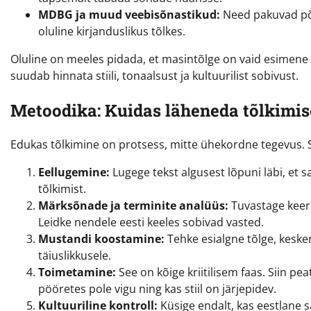
MDBG ja muud veebisõnastikud:
Need pakuvad põh
oluline kirjanduslikus tõlkes.
Oluline on meeles pidada, et masintõlge on vaid esimene
suudab hinnata stiili, tonaalsust ja kultuurilist sobivust.
Metoodika: Kuidas läheneda tõlkim
Edukas tõlkimine on protsess, mitte ühekordne tegevus. S
Eellugemine:
Lugege tekst algusest lõpuni läbi, et s
tõlkimist.
Märksõnade ja terminite analüüs:
Tuvastage keerul
Leidke nendele eesti keeles sobivad vasted.
Mustandi koostamine:
Tehke esialgne tõlge, kesk
täiuslikkusele.
Toimetamine:
See on kõige kriitilisem faas. Siin pe
pööretes pole vigu ning kas stiil on järjepidev.
Kultuuriline kontroll:
Küsige endalt, kas eestlane sa