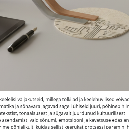
elelisi väljakutseid, millega tõlkijad ja keelehuvilised võiva
tika ja sõnavara jagavad sageli ühiseid juuri, põhineb hiin
ntekstist, tonaalsusest ja sügavalt juurdunud kultuurilisest
e asendamist, vaid sõnumi, emotsiooni ja kavatsuse edasia
uurime põhjalikult, kuidas sellist keerukat protsessi paremini 