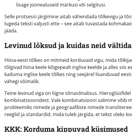
lisage joonealuseid märkusi või selgitusi.
Selle protsessi järgimine aitab vähendada tõlkevigu ja tõst
lugeda teksti valjusti ette – see aitab tuvastada kohmaka
jääda.
Levinud lõksud ja kuidas neid vältida
Hiina-eesti tõlkes on mitmeid korduvaid vigu, mida tõlkijad
tõlgivad hiina keele kõigepealt inglise keelde ja alles siis
kaduma inglise keele tõlkes ning seejärel lisanduvad eesti
vähegi võimalik.
Teine levinud viga on liigne sõnasõnalisus. Hieroglüüfide
kombinatsioonidest. Vale kombinatsiooni valimine võib m
probleemiks nimede ja geograafiliste nimede translitereer
reeglid ja standardid, mida tuleb järgida, et tekst oleks ko
KKK: Korduma kippuvad küsimused