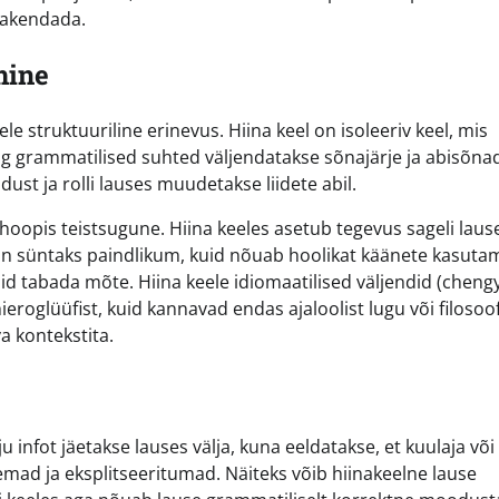
rakendada.
mine
e struktuuriline erinevus. Hiina keel on isoleeriv keel, mis
g grammatilised suhted väljendatakse sõnajärje ja abisõna
ust ja rolli lauses muudetakse liidete abil.
n hoopis teistsugune. Hiina keeles asetub tegevus sageli laus
s on süntaks paindlikum, kuid nõuab hoolikat käänete kasutam
aid tabada mõte. Hiina keele idiomaatilised väljendid (cheng
eroglüüfist, kuid kannavad endas ajaloolist lugu või filosoofi
va kontekstita.
u infot jäetakse lauses välja, kuna eeldatakse, et kuulaja või
semad ja eksplitseeritumad. Näiteks võib hiinakeelne lause