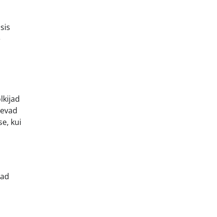
sis
e
lkijad
ähevad
e, kui
lad