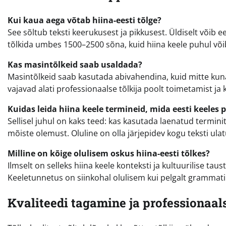
Kui kaua aega võtab hiina-eesti tõlge?
See sõltub teksti keerukusest ja pikkusest. Üldiselt võib e
tõlkida umbes 1500–2500 sõna, kuid hiina keele puhul võib
Kas masintõlkeid saab usaldada?
Masintõlkeid saab kasutada abivahendina, kuid mitte kuna
vajavad alati professionaalse tõlkija poolt toimetamist ja 
Kuidas leida hiina keele termineid, mida eesti keeles 
Sellisel juhul on kaks teed: kas kasutada laenatud termini
mõiste olemust. Oluline on olla järjepidev kogu teksti ula
Milline on kõige olulisem oskus hiina-eesti tõlkes?
Ilmselt on selleks hiina keele konteksti ja kultuurilise t
Keeletunnetus on siinkohal olulisem kui pelgalt grammat
Kvaliteedi tagamine ja professionaa