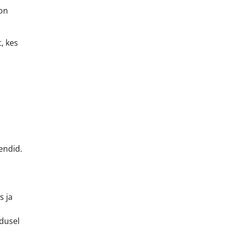
 on
, kes
endid.
s ja
adusel