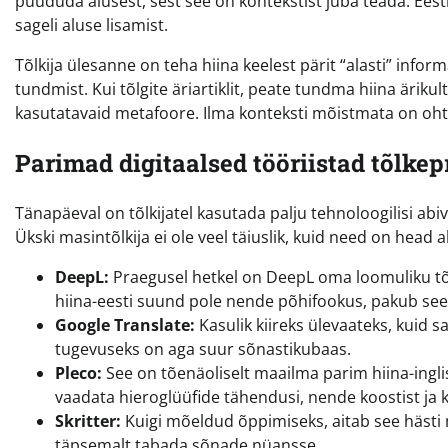
puududa alusest, sest see on kontekstist juba teada. Ee
sageli aluse lisamist.
Tõlkija ülesanne on teha hiina keelest pärit “alasti” infor
tundmist. Kui tõlgite äriartiklit, peate tundma hiina äriku
kasutatavaid metafoore. Ilma konteksti mõistmata on oht,
Parimad digitaalsed tööriistad tõlkep
Tänapäeval on tõlkijatel kasutada palju tehnoloogilisi abi
Ükski masintõlkija ei ole veel täiuslik, kuid need on head 
DeepL:
Praegusel hetkel on DeepL oma loomuliku tõlk
hiina-eesti suund pole nende põhifookus, pakub see 
Google Translate:
Kasulik kiireks ülevaateks, kuid s
tugevuseks on aga suur sõnastikubaas.
Pleco:
See on tõenäoliselt maailma parim hiina-ingli
vaadata hieroglüüfide tähendusi, nende koostist ja 
Skritter:
Kuigi mõeldud õppimiseks, aitab see hästi m
täpsemalt tabada sõnade nüansse.