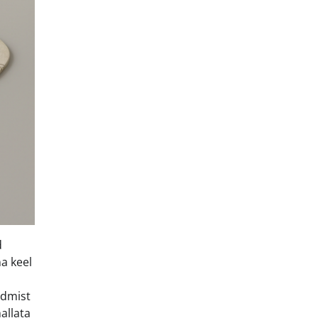
d
a keel
ndmist
hallata