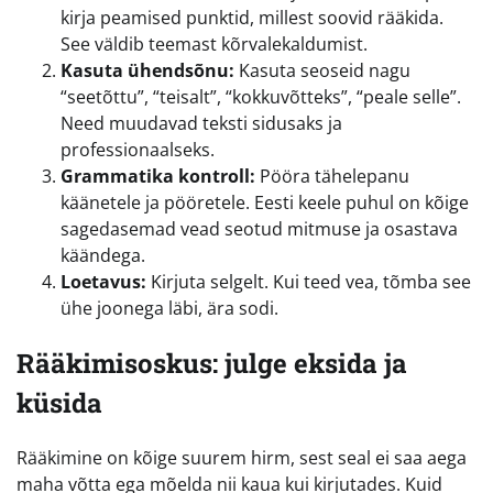
kirja peamised punktid, millest soovid rääkida.
See väldib teemast kõrvalekaldumist.
Kasuta ühendsõnu:
Kasuta seoseid nagu
“seetõttu”, “teisalt”, “kokkuvõtteks”, “peale selle”.
Need muudavad teksti sidusaks ja
professionaalseks.
Grammatika kontroll:
Pööra tähelepanu
käänetele ja pööretele. Eesti keele puhul on kõige
sagedasemad vead seotud mitmuse ja osastava
käändega.
Loetavus:
Kirjuta selgelt. Kui teed vea, tõmba see
ühe joonega läbi, ära sodi.
Rääkimisoskus: julge eksida ja
küsida
Rääkimine on kõige suurem hirm, sest seal ei saa aega
maha võtta ega mõelda nii kaua kui kirjutades. Kuid