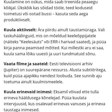
Kuulamine on oskus, mida saab treenida peaaegu
kõikjal. Ükskõik kas sõidad tööle, teed koduseid
toimetusi või ootad bussi – kasuta seda aega
produktiivselt.
Kuula aktiivselt:
Ära piirdu ainult taustamüraga. Vali
taskuhäälinguid, mis on mõeldud keeleõppijatele
(näiteks “Keelesäuts” või ERR-i harivad saated), ja püüa
kirja panna peamised mõtted. Kui millestki aru ei saa,
kuula sama lõiku uuesti ja uuri tundmatuid sõnu.
Vaata filme ja saateid:
Eesti televisiooni arhiiv
(Jupiter) on suurepärane ressurss. Alusta subtiitritega,
kuid püüa ajapikku nendest loobuda. See sunnib aju
toetuma ainult kuulmismeelele.
Kuula erinevaid inimesi:
Eksamil võivad ette tulla
erineva hääldusega kõnelejad. Püüa kuulata
intervjuusid, kus osalevad erinevas vanuses ja erineva
taustaga inimesed.