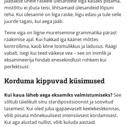
jäädakse ühele raskele ülesandele liiga kauaks pidama,
mistõttu ei jõuta teisi, lihtsamaid ülesandeid lõpuni
teha. Kui ülesanne on liiga raske, liigu edasi ja tule selle
juurde tagasi, kui aega jääb.
Teine viga on liigne muretsemine grammatika pärast
rääkimise ajal. Kui hakkad iga käänet mõttes
kontrollima, kaob kõne loomulikkus ja ladusus. Räägi
vabalt, isegi kui teed väikese vea – see on inimlik ja
eksamineerija hindab enesekindlust rohkem kui
perfektsust.
Korduma kippuvad küsimused
Kui kaua läheb aega eksamiks valmistumiseks?
See
sõltub täielikult sinu stardipositsioonist ja soovitud
tasemest. Kui oled juba igapäevaselt keelekeskkonnas,
võib piisata mõnekuulisest intensiivsest kordamisest.
Kui aga alustad nullist, võib kuluda aastaid.