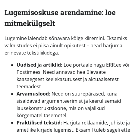
Lugemisoskuse arendamine: loe
mitmekülgselt
Lugemine laiendab sõnavara kõige kiiremini. Eksamiks
valmistudes ei piisa ainult õpikutest – pead harjuma
erinevate tekstiliikidega.
Uudised ja artiklid:
Loe portaale nagu ERR.ee või
Postimees. Need annavad hea ülevaate
kaasaegsest keelekasutusest ja aktuaalsetest
teemadest.
Arvamuslood:
Need on suurepärased, kuna
sisaldavad argumenteerimist ja keerulisemaid
lausekonstruktsioone, mis on vajalikud
kõrgematel tasemetel.
Praktilised tekstid:
Harjuta reklaamide, juhiste ja
ametlike kirjade lugemist. Eksamil tuleb sageli ette