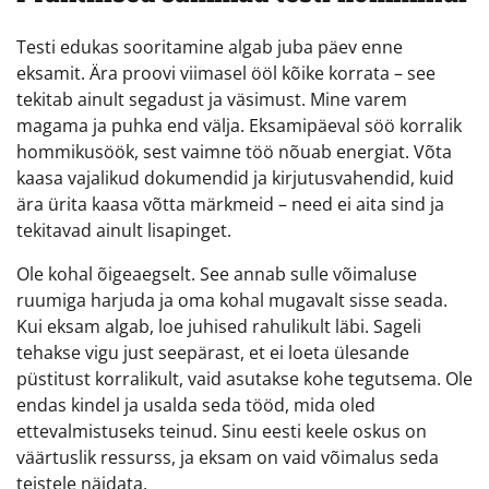
Testi edukas sooritamine algab juba päev enne
eksamit. Ära proovi viimasel ööl kõike korrata – see
tekitab ainult segadust ja väsimust. Mine varem
magama ja puhka end välja. Eksamipäeval söö korralik
hommikusöök, sest vaimne töö nõuab energiat. Võta
kaasa vajalikud dokumendid ja kirjutusvahendid, kuid
ära ürita kaasa võtta märkmeid – need ei aita sind ja
tekitavad ainult lisapinget.
Ole kohal õigeaegselt. See annab sulle võimaluse
ruumiga harjuda ja oma kohal mugavalt sisse seada.
Kui eksam algab, loe juhised rahulikult läbi. Sageli
tehakse vigu just seepärast, et ei loeta ülesande
püstitust korralikult, vaid asutakse kohe tegutsema. Ole
endas kindel ja usalda seda tööd, mida oled
ettevalmistuseks teinud. Sinu eesti keele oskus on
väärtuslik ressurss, ja eksam on vaid võimalus seda
teistele näidata.