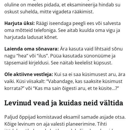
oluline on meeles pidada, et eksamineerija hindab su
oskust suhelda, mitte vigadeta rääkimist.
Harjuta üksi:
Räägi iseendaga peegli ees või salvesta
oma mõtteid telefoniga. See aitab kuulda oma vigu ja
harjutada ladusat kõnet.
Laienda oma sõnavara:
Ära kasuta vaid lihtsaid sõnu
nagu “hea” või “ilus”. Püüa kasutada sünonüüme ja
täpsemaid kirjeldusi. See näitab keelelist küpsust.
Ole aktiivne vestleja:
Kui sa ei saa küsimusest aru, ära
vaiki. Küsi viisakalt: “Vabandage, kas saaksite küsimust
korrata?” või “Kas ma sain õigesti aru, et te küsite…?”
Levinud vead ja kuidas neid vältida
Paljud õppijad komistavad eksamil samade asjade otsa.
Kõige levinum on aja valesti planeerimine. Tihti