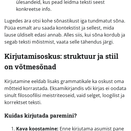
ülesandeid, kus pead leidma teksti seest
konkreetse info.
Lugedes ära otsi kohe sõnastikust iga tundmatut sõna.
Püüa esmalt aru saada kontekstist ja sellest, mida
lause üldiselt edasi annab. Alles siis, kui sõna kordub ja
segab teksti mõistmist, vaata selle tähendus järgi.
Kirjutamisoskus: struktuur ja stiil
on võtmesõnad
Kirjutamine eeldab lisaks grammatikale ka oskust oma
mõtteid korrastada. Eksamikirjandis või kirjas ei oodata
sinult filosoofilisi meistriteoseid, vaid selget, loogilist ja
korrektset teksti.
Kuidas kirjutada paremini?
Kava koostamine:
Enne kirjutama asumist pane