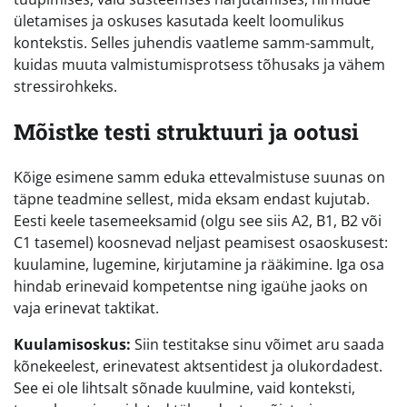
ületamises ja oskuses kasutada keelt loomulikus
kontekstis. Selles juhendis vaatleme samm-sammult,
kuidas muuta valmistumisprotsess tõhusaks ja vähem
stressirohkeks.
Mõistke testi struktuuri ja ootusi
Kõige esimene samm eduka ettevalmistuse suunas on
täpne teadmine sellest, mida eksam endast kujutab.
Eesti keele tasemeeksamid (olgu see siis A2, B1, B2 või
C1 tasemel) koosnevad neljast peamisest osaoskusest:
kuulamine, lugemine, kirjutamine ja rääkimine. Iga osa
hindab erinevaid kompetentse ning igaühe jaoks on
vaja erinevat taktikat.
Kuulamisoskus:
Siin testitakse sinu võimet aru saada
kõnekeelest, erinevatest aktsentidest ja olukordadest.
See ei ole lihtsalt sõnade kuulmine, vaid konteksti,