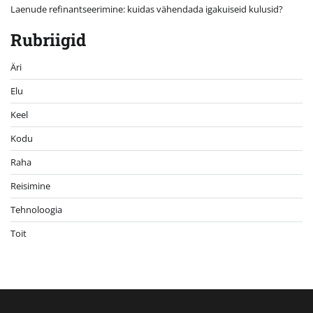
Laenude refinantseerimine: kuidas vähendada igakuiseid kulusid?
Rubriigid
Äri
Elu
Keel
Kodu
Raha
Reisimine
Tehnoloogia
Toit