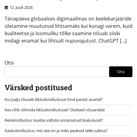
12. Juuli 2026
Tänapäeva globaalses digimaailmas on keelebarjääride
ületamine muutunud lihtsamaks kui kunagi varem, kuid
kvaliteetse ja loomuliku tõlke saamine nõuab siiski
midagi enamat kui lihtsalt nupuvajutust. ChatGPT […]
Otsi
Otsi
Värsked postitused
Kui palju tõuseb liikluskindlustuse hind pärast avariid?
Kes võib sõlmida liikluskindlustuse? Olulised nõuanded
Reisikindlustus: kuidas vältida ootamatuid lisakulusid?
Kaskokindlustus: mis see on ja miks peaksid selle valima?