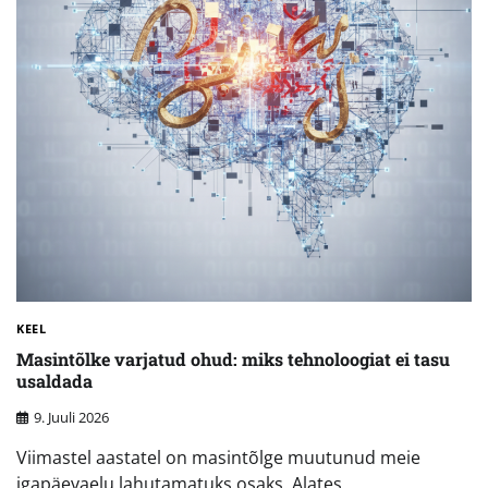
KEEL
Masintõlke varjatud ohud: miks tehnoloogiat ei tasu
usaldada
9. Juuli 2026
Viimastel aastatel on masintõlge muutunud meie
igapäevaelu lahutamatuks osaks. Alates