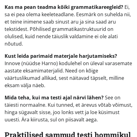
Kas ma pean teadma kõiki grammatikareegleid?
Ei,
sa ei pea olema keeleteadlane. Eesmärk on suhelda nii,
et teine inimene saab sinust aru ja sina saad aru
tekstidest. Põhilised grammatikastruktuurid on
olulised, kuid nende täiuslik valdamine ei ole alati
nõutud.
Kust leida parimaid materjale harjutamiseks?
Innove (nüüdse Harno) kodulehel on üleval varasemate
aastate eksamimaterjalid. Need on kõige
väärtuslikumad allikad, sest näitavad täpselt, milline
eksam välja näeb.
Mida teha, kui ma testi ajal närvi lähen?
See on
täiesti normaalne. Kui tunned, et ärevus võtab võimust,
hinga sügavalt sisse, joo lonks vett ja loe küsimust
uuesti. Ära kiirusta, sul on piisavalt aega.
Praktilised sammud testi hommikul