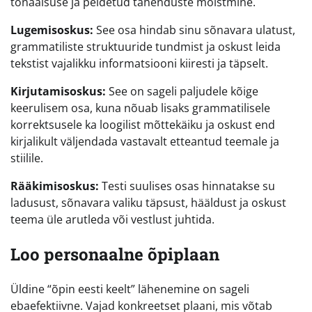
tonaalsuse ja peidetud tähenduste mõistmine.
Lugemisoskus:
See osa hindab sinu sõnavara ulatust,
grammatiliste struktuuride tundmist ja oskust leida
tekstist vajalikku informatsiooni kiiresti ja täpselt.
Kirjutamisoskus:
See on sageli paljudele kõige
keerulisem osa, kuna nõuab lisaks grammatilisele
korrektsusele ka loogilist mõttekäiku ja oskust end
kirjalikult väljendada vastavalt etteantud teemale ja
stiilile.
Rääkimisoskus:
Testi suulises osas hinnatakse su
ladusust, sõnavara valiku täpsust, hääldust ja oskust
teema üle arutleda või vestlust juhtida.
Loo personaalne õpiplaan
Üldine “õpin eesti keelt” lähenemine on sageli
ebaefektiivne. Vajad konkreetset plaani, mis võtab