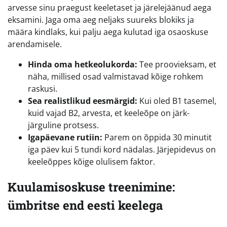
arvesse sinu praegust keeletaset ja järelejäänud aega
eksamini. Jaga oma aeg neljaks suureks blokiks ja
määra kindlaks, kui palju aega kulutad iga osaoskuse
arendamisele.
Hinda oma hetkeolukorda:
Tee proovieksam, et
näha, millised osad valmistavad kõige rohkem
raskusi.
Sea realistlikud eesmärgid:
Kui oled B1 tasemel,
kuid vajad B2, arvesta, et keeleõpe on järk-
järguline protsess.
Igapäevane rutiin:
Parem on õppida 30 minutit
iga päev kui 5 tundi kord nädalas. Järjepidevus on
keeleõppes kõige olulisem faktor.
Kuulamisoskuse treenimine:
ümbritse end eesti keelega