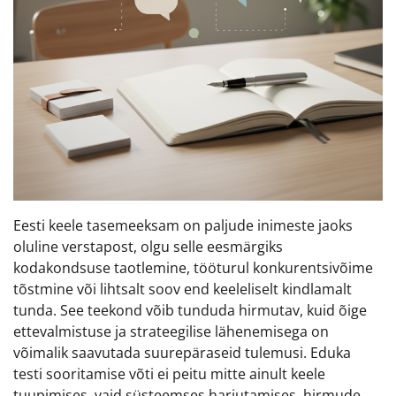
Eesti keele tasemeeksam on paljude inimeste jaoks
oluline verstapost, olgu selle eesmärgiks
kodakondsuse taotlemine, tööturul konkurentsivõime
tõstmine või lihtsalt soov end keeleliselt kindlamalt
tunda. See teekond võib tunduda hirmutav, kuid õige
ettevalmistuse ja strateegilise lähenemisega on
võimalik saavutada suurepäraseid tulemusi. Eduka
testi sooritamise võti ei peitu mitte ainult keele
tuupimises, vaid süsteemses harjutamises, hirmude