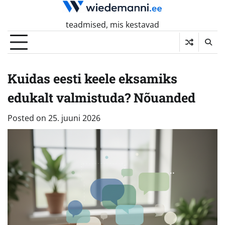
Skip
to
teadmised, mis kestavad
content
Kuidas eesti keele eksamiks
edukalt valmistuda? Nõuanded
Posted on
25. juuni 2026