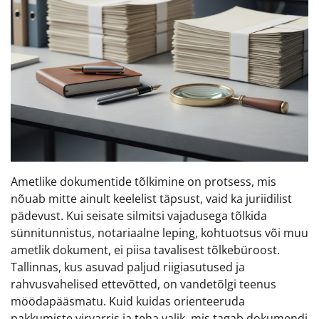
Ametlike dokumentide tõlkimine on protsess, mis
nõuab mitte ainult keelelist täpsust, vaid ka juriidilist
pädevust. Kui seisate silmitsi vajadusega tõlkida
sünnitunnistus, notariaalne leping, kohtuotsus või muu
ametlik dokument, ei piisa tavalisest tõlkebüroost.
Tallinnas, kus asuvad paljud riigiasutused ja
rahvusvahelised ettevõtted, on vandetõlgi teenus
möödapääsmatu. Kuid kuidas orienteeruda
pakkumiste virvarris ja teha valik, mis tagab dokumendi