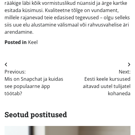
rääkige läbi kõik vormistuslikud nüansid ja ärge kartke
esitada küsimusi. Kvaliteetne tõlge on vundament,
millele rajanevad teie edasised tegevused – olgu selleks
siis uue elu alustamine välismaal või rahvusvahelise äri
arendamine.
Posted in
Keel
Navigeerimine
Previous:
Next:
Mis on Snapchat ja kuidas
Eesti keele kursused
see populaarne äpp
aitavad uutel tulijatel
töötab?
kohaneda
Seotud postitused