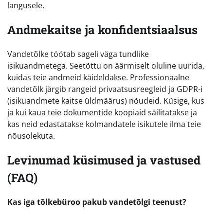
langusele.
Andmekaitse ja konfidentsiaalsus
Vandetõlke töötab sageli väga tundlike
isikuandmetega. Seetõttu on äärmiselt oluline uurida,
kuidas teie andmeid käideldakse. Professionaalne
vandetõlk järgib rangeid privaatsusreegleid ja GDPR-i
(isikuandmete kaitse üldmäärus) nõudeid. Küsige, kus
ja kui kaua teie dokumentide koopiaid säilitatakse ja
kas neid edastatakse kolmandatele isikutele ilma teie
nõusolekuta.
Levinumad küsimused ja vastused
(FAQ)
Kas iga tõlkebüroo pakub vandetõlgi teenust?