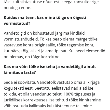
täielikult sihtasutuse nõuetest, seega konsulteerige
nendega enne.
Kuidas ma tean, kas minu tõlge on õigesti
vormistatud?
Vandetõlgid on kohustatud järgima kindlaid
vormistusnõudeid. Tõlkes peab olema märge tõlke
vastavuse kohta originaalile, tõlke tegemise koht,
kuupäev, tõlgi allkiri ja ametipitsat. Kui need elemendid
on olemas, on tõlge korrektne.
Kas ma võin tõlke ise teha ja vandetõlgil ainult
kinnitada lasta?
Seda ei soovitata. Vandetõlk vastutab oma allkirjaga
kogu teksti eest. Seetõttu eelistavad nad alati ise
tõlkida, et olla veendunud teksti 100% täpsuses ja
juriidilises korrektsuses. Ise tehtud tõlke kinnitamine
võib osutuda kallimaks kui täisteenuse tellimine.