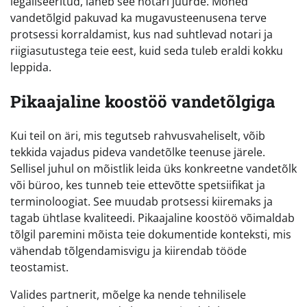
legaliseeritud, läheb see notari juurde. Mõned
vandetõlgid pakuvad ka mugavusteenusena terve
protsessi korraldamist, kus nad suhtlevad notari ja
riigiasutustega teie eest, kuid seda tuleb eraldi kokku
leppida.
Pikaajaline koostöö vandetõlgiga
Kui teil on äri, mis tegutseb rahvusvaheliselt, võib
tekkida vajadus pideva vandetõlke teenuse järele.
Sellisel juhul on mõistlik leida üks konkreetne vandetõlk
või büroo, kes tunneb teie ettevõtte spetsiifikat ja
terminoloogiat. See muudab protsessi kiiremaks ja
tagab ühtlase kvaliteedi. Pikaajaline koostöö võimaldab
tõlgil paremini mõista teie dokumentide konteksti, mis
vähendab tõlgendamisvigu ja kiirendab tööde
teostamist.
Valides partnerit, mõelge ka nende tehnilisele