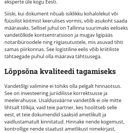
eksperte üle kogu Eesti.
Siiski, kui dokument nõuab isiklikku kohalolekut või
füüsilist köitmist keerulises vormis, võib asukoht saada
määravaks. Sellisel juhul on Tallinna suurimaks eeliseks
vandetõlkide kontsentratsioon ja mugav ligipääs
notaribüroodele ning riigiasutustele, mis asuvad tihti
samas piirkonnas. See logistiline eelis võib kriitiliste
tähtaegade puhul olla määrava tähtsusega.
Lõppsõna kvaliteedi tagamiseks
Vandetõlgi valimine ei tohiks olla pelgalt hinnaotsus.
See on investeering juriidilisse korrektsusse ja
meelerahusse. Usaldusväärne vandetõlk ei ole mitte
lihtsalt tõlkija, vaid teie partner, kes hoolitseb selle
eest, et teie dokumendid saaksid ametlikult ja
vaidlustamatult kinnitatud. Hinnake nende kogemust,
kontrollige nende staatust ametlikust nimekirjast,