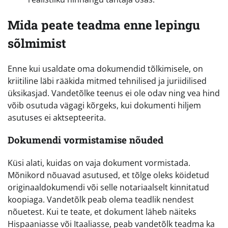
Mida peate teadma enne lepingu
sõlmimist
Enne kui usaldate oma dokumendid tõlkimisele, on
kriitiline läbi rääkida mitmed tehnilised ja juriidilised
üksikasjad. Vandetõlke teenus ei ole odav ning vea hind
võib osutuda vägagi kõrgeks, kui dokumenti hiljem
asutuses ei aktsepteerita.
Dokumendi vormistamise nõuded
Küsi alati, kuidas on vaja dokument vormistada.
Mõnikord nõuavad asutused, et tõlge oleks köidetud
originaaldokumendi või selle notariaalselt kinnitatud
koopiaga. Vandetõlk peab olema teadlik nendest
nõuetest. Kui te teate, et dokument läheb näiteks
Hispaaniasse või Itaaliasse, peab vandetõlk teadma ka