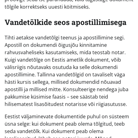
tõlgile korrektseks uuesti köitmiseks.
Vandetõlkide seos apostillimisega
Tihti aetakse vandetõlgi teenus ja apostillimine segi.
Apostill on dokumendi õigusjõu kinnitamine
rahvusvaheliseks kasutamiseks, mida teostab notar.
Kuigi vandetõlge on Eestis ametlik dokument, võib
välisriigis nõutavaks osutuda ka selle dokumendi
apostillimine. Tallinna vandetõlgid on tavaliselt väga
hästi kursis sellega, millised dokumendid nõuavad
apostilli ja millised mitte. Konsulteerige nendega juba
pakkumise küsimise faasis – see säästab teid
hilisematest lisasõitudest notarisse või riigiasutusse.
Eestist väljaminevate dokumentide puhul on süsteem
üsna selge: kui dokument peab olema tõlgitud, teeb
seda vandetõlk. Kui dokument peab olema