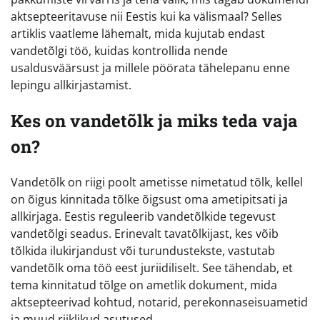
aktsepteeritavuse nii Eestis kui ka välismaal? Selles
artiklis vaatleme lähemalt, mida kujutab endast
vandetõlgi töö, kuidas kontrollida nende
usaldusväärsust ja millele pöörata tähelepanu enne
lepingu allkirjastamist.
Kes on vandetõlk ja miks teda vaja
on?
Vandetõlk on riigi poolt ametisse nimetatud tõlk, kellel
on õigus kinnitada tõlke õigsust oma ametipitsati ja
allkirjaga. Eestis reguleerib vandetõlkide tegevust
vandetõlgi seadus. Erinevalt tavatõlkijast, kes võib
tõlkida ilukirjandust või turundustekste, vastutab
vandetõlk oma töö eest juriidiliselt. See tähendab, et
tema kinnitatud tõlge on ametlik dokument, mida
aktsepteerivad kohtud, notarid, perekonnaseisuametid
ja muud riiklikud asutused.