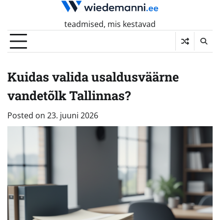
Skip
to
teadmised, mis kestavad
content
Kuidas valida usaldusväärne
vandetõlk Tallinnas?
Posted on
23. juuni 2026