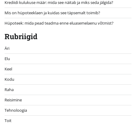
Krediidi kulukuse määr: mida see näitab ja miks seda jälgida?
Mis on hüpoteeklaen ja kuidas see täpsemalt toimib?
Hüpoteek: mida pead teadma enne eluasemelaenu võtmist?
Rubriigid
Äri
Elu
Keel
Kodu
Raha
Reisimine
Tehnoloogia
Toit