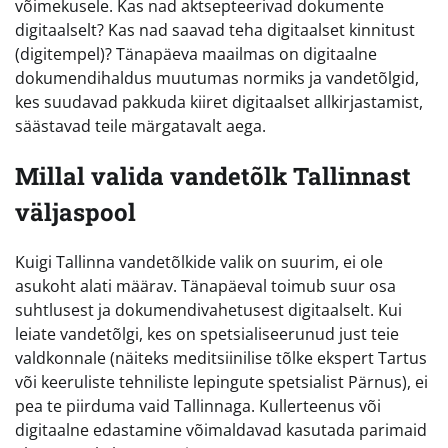
võimekusele. Kas nad aktsepteerivad dokumente
digitaalselt? Kas nad saavad teha digitaalset kinnitust
(digitempel)? Tänapäeva maailmas on digitaalne
dokumendihaldus muutumas normiks ja vandetõlgid,
kes suudavad pakkuda kiiret digitaalset allkirjastamist,
säästavad teile märgatavalt aega.
Millal valida vandetõlk Tallinnast
väljaspool
Kuigi Tallinna vandetõlkide valik on suurim, ei ole
asukoht alati määrav. Tänapäeval toimub suur osa
suhtlusest ja dokumendivahetusest digitaalselt. Kui
leiate vandetõlgi, kes on spetsialiseerunud just teie
valdkonnale (näiteks meditsiinilise tõlke ekspert Tartus
või keeruliste tehniliste lepingute spetsialist Pärnus), ei
pea te piirduma vaid Tallinnaga. Kullerteenus või
digitaalne edastamine võimaldavad kasutada parimaid