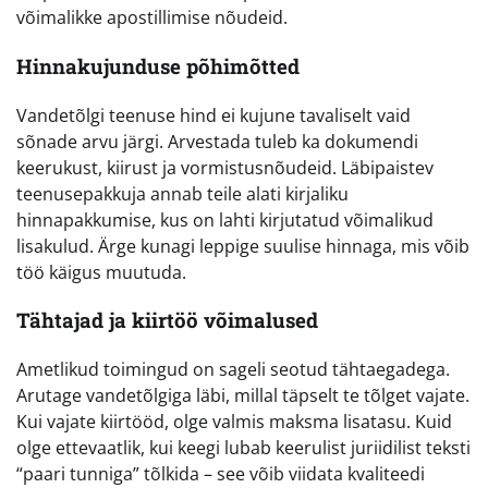
võimalikke apostillimise nõudeid.
Hinnakujunduse põhimõtted
Vandetõlgi teenuse hind ei kujune tavaliselt vaid
sõnade arvu järgi. Arvestada tuleb ka dokumendi
keerukust, kiirust ja vormistusnõudeid. Läbipaistev
teenusepakkuja annab teile alati kirjaliku
hinnapakkumise, kus on lahti kirjutatud võimalikud
lisakulud. Ärge kunagi leppige suulise hinnaga, mis võib
töö käigus muutuda.
Tähtajad ja kiirtöö võimalused
Ametlikud toimingud on sageli seotud tähtaegadega.
Arutage vandetõlgiga läbi, millal täpselt te tõlget vajate.
Kui vajate kiirtööd, olge valmis maksma lisatasu. Kuid
olge ettevaatlik, kui keegi lubab keerulist juriidilist teksti
“paari tunniga” tõlkida – see võib viidata kvaliteedi