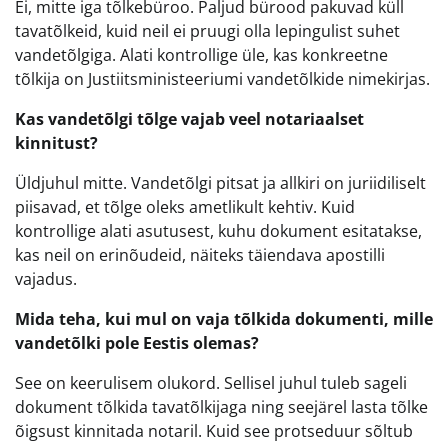
Ei, mitte iga tõlkebüroo. Paljud bürood pakuvad küll
tavatõlkeid, kuid neil ei pruugi olla lepingulist suhet
vandetõlgiga. Alati kontrollige üle, kas konkreetne
tõlkija on Justiitsministeeriumi vandetõlkide nimekirjas.
Kas vandetõlgi tõlge vajab veel notariaalset
kinnitust?
Üldjuhul mitte. Vandetõlgi pitsat ja allkiri on juriidiliselt
piisavad, et tõlge oleks ametlikult kehtiv. Kuid
kontrollige alati asutusest, kuhu dokument esitatakse,
kas neil on erinõudeid, näiteks täiendava apostilli
vajadus.
Mida teha, kui mul on vaja tõlkida dokumenti, mille
vandetõlki pole Eestis olemas?
See on keerulisem olukord. Sellisel juhul tuleb sageli
dokument tõlkida tavatõlkijaga ning seejärel lasta tõlke
õigsust kinnitada notaril. Kuid see protseduur sõltub