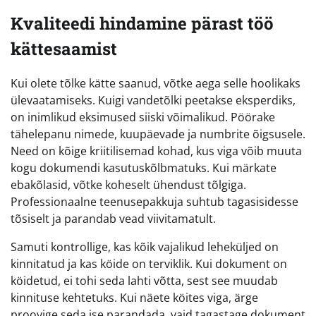
Kvaliteedi hindamine pärast töö
kättesaamist
Kui olete tõlke kätte saanud, võtke aega selle hoolikaks
ülevaatamiseks. Kuigi vandetõlki peetakse eksperdiks,
on inimlikud eksimused siiski võimalikud. Pöörake
tähelepanu nimede, kuupäevade ja numbrite õigsusele.
Need on kõige kriitilisemad kohad, kus viga võib muuta
kogu dokumendi kasutuskõlbmatuks. Kui märkate
ebakõlasid, võtke koheselt ühendust tõlgiga.
Professionaalne teenusepakkuja suhtub tagasisidesse
tõsiselt ja parandab vead viivitamatult.
Samuti kontrollige, kas kõik vajalikud leheküljed on
kinnitatud ja kas köide on terviklik. Kui dokument on
köidetud, ei tohi seda lahti võtta, sest see muudab
kinnituse kehtetuks. Kui näete köites viga, ärge
proovige seda ise parandada, vaid tagastage dokument