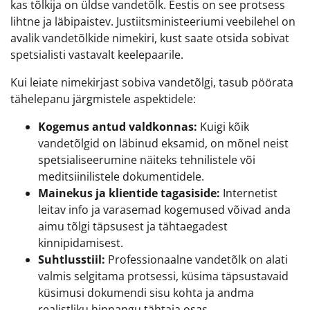
kas tõlkija on üldse vandetõlk. Eestis on see protsess
lihtne ja läbipaistev. Justiitsministeeriumi veebilehel on
avalik vandetõlkide nimekiri, kust saate otsida sobivat
spetsialisti vastavalt keelepaarile.
Kui leiate nimekirjast sobiva vandetõlgi, tasub pöörata
tähelepanu järgmistele aspektidele:
Kogemus antud valdkonnas:
Kuigi kõik
vandetõlgid on läbinud eksamid, on mõnel neist
spetsialiseerumine näiteks tehnilistele või
meditsiinilistele dokumentidele.
Mainekus ja klientide tagasiside:
Internetist
leitav info ja varasemad kogemused võivad anda
aimu tõlgi täpsusest ja tähtaegadest
kinnipidamisest.
Suhtlusstiil:
Professionaalne vandetõlk on alati
valmis selgitama protsessi, küsima täpsustavaid
küsimusi dokumendi sisu kohta ja andma
realistliku hinnangu tähtaja osas.