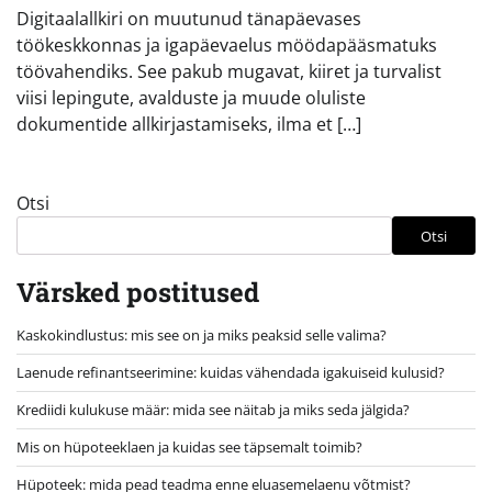
Digitaalallkiri on muutunud tänapäevases
töökeskkonnas ja igapäevaelus möödapääsmatuks
töövahendiks. See pakub mugavat, kiiret ja turvalist
viisi lepingute, avalduste ja muude oluliste
dokumentide allkirjastamiseks, ilma et […]
Otsi
Otsi
Värsked postitused
Kaskokindlustus: mis see on ja miks peaksid selle valima?
Laenude refinantseerimine: kuidas vähendada igakuiseid kulusid?
Krediidi kulukuse määr: mida see näitab ja miks seda jälgida?
Mis on hüpoteeklaen ja kuidas see täpsemalt toimib?
Hüpoteek: mida pead teadma enne eluasemelaenu võtmist?