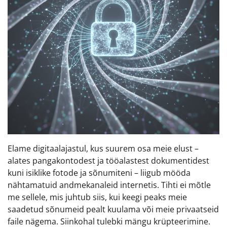
Elame digitaalajastul, kus suurem osa meie elust –
alates pangakontodest ja tööalastest dokumentidest
kuni isiklike fotode ja sõnumiteni – liigub mööda
nähtamatuid andmekanaleid internetis. Tihti ei mõtle
me sellele, mis juhtub siis, kui keegi peaks meie
saadetud sõnumeid pealt kuulama või meie privaatseid
faile nägema. Siinkohal tulebki mängu krüpteerimine.