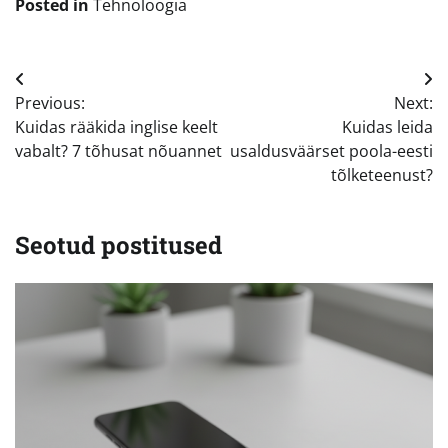
Posted in
Tehnoloogia
Navigeerimine
Previous:
Next:
Kuidas rääkida inglise keelt
Kuidas leida
vabalt? 7 tõhusat nõuannet
usaldusväärset poola-eesti
tõlketeenust?
Seotud postitused