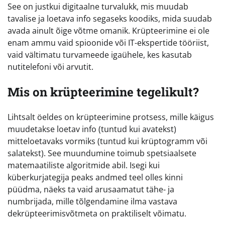
See on justkui digitaalne turvalukk, mis muudab
tavalise ja loetava info segaseks koodiks, mida suudab
avada ainult õige võtme omanik. Krüpteerimine ei ole
enam ammu vaid spioonide või IT-ekspertide tööriist,
vaid vältimatu turvameede igaühele, kes kasutab
nutitelefoni või arvutit.
Mis on krüpteerimine tegelikult?
Lihtsalt öeldes on krüpteerimine protsess, mille käigus
muudetakse loetav info (tuntud kui avatekst)
mitteloetavaks vormiks (tuntud kui krüptogramm või
salatekst). See muundumine toimub spetsiaalsete
matemaatiliste algoritmide abil. Isegi kui
küberkurjategija peaks andmed teel olles kinni
püüdma, näeks ta vaid arusaamatut tähe- ja
numbrijada, mille tõlgendamine ilma vastava
dekrüpteerimisvõtmeta on praktiliselt võimatu.