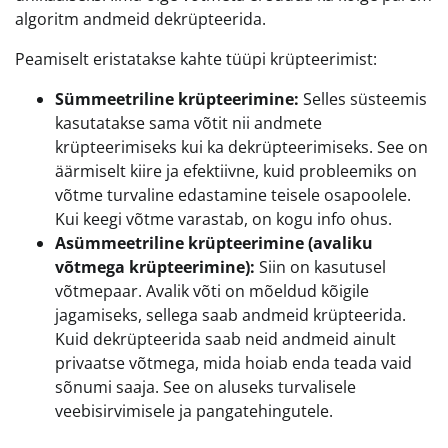
algoritm andmeid dekrüpteerida.
Peamiselt eristatakse kahte tüüpi krüpteerimist:
Sümmeetriline krüpteerimine:
Selles süsteemis
kasutatakse sama võtit nii andmete
krüpteerimiseks kui ka dekrüpteerimiseks. See on
äärmiselt kiire ja efektiivne, kuid probleemiks on
võtme turvaline edastamine teisele osapoolele.
Kui keegi võtme varastab, on kogu info ohus.
Asümmeetriline krüpteerimine (avaliku
võtmega krüpteerimine):
Siin on kasutusel
võtmepaar. Avalik võti on mõeldud kõigile
jagamiseks, sellega saab andmeid krüpteerida.
Kuid dekrüpteerida saab neid andmeid ainult
privaatse võtmega, mida hoiab enda teada vaid
sõnumi saaja. See on aluseks turvalisele
veebisirvimisele ja pangatehingutele.