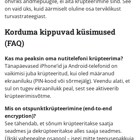
ohvriks andmepüügile, ei aita krüpteerimine sind. See
on vaid üks, kuid äärmiselt oluline osa terviklikust
turvastrateegiast.
Korduma kippuvad küsimused
(FAQ)
Kas ma peaksin oma nutitelefoni krüpteerima?
Tänapäevased iPhone’id ja Android-telefonid on
vaikimisi juba krüpteeritud, kui oled määranud
ekraaniluku (PIN-kood või sõrmejälg). Veendu alati, et
sul on tugev ekraanilukk peal, sest see aktiveerib
krüpteerimisvõtme.
Mis on otspunktkrüpteerimine (end-to-end
encryption)?
See tähendab, et sõnum krüpteeritakse saatja
seadmes ja dekrüpteeritakse alles saaja seadmes.
Ükski vahepealne osapool – isegi mitte teenusepakkuja