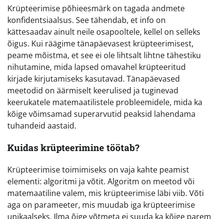
Krüpteerimise põhieesmärk on tagada andmete
konfidentsiaalsus. See tähendab, et info on
kättesaadav ainult neile osapooltele, kellel on selleks
õigus. Kui räägime tänapäevasest krüpteerimisest,
peame mõistma, et see ei ole lihtsalt lihtne tähestiku
nihutamine, mida lapsed omavahel krüpteeritud
kirjade kirjutamiseks kasutavad. Tänapäevased
meetodid on äärmiselt keerulised ja tuginevad
keerukatele matemaatilistele probleemidele, mida ka
kõige võimsamad superarvutid peaksid lahendama
tuhandeid aastaid.
Kuidas krüpteerimine töötab?
Krüpteerimise toimimiseks on vaja kahte peamist
elementi: algoritmi ja võtit. Algoritm on meetod või
matemaatiline valem, mis krüpteerimise läbi viib. Võti
aga on parameeter, mis muudab iga krüpteerimise
unikaalseks. Ilma õige võtmeta ei suuda ka kõige parem