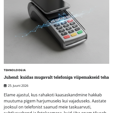
TEHNOLOOGIA
Juhend: kuidas mugavalt telefoniga viipemakseid teha
25. Juuni 2026
Elame ajastul, kus rahakoti kaasaskandmine hakkab
muutuma pigem harjumuseks kui vajaduseks. Aastate
jooksul on telefonist saanud meie taskuarvuti,
suhtlusvahend ja fotokaamera, kuid üha enam tõuseb