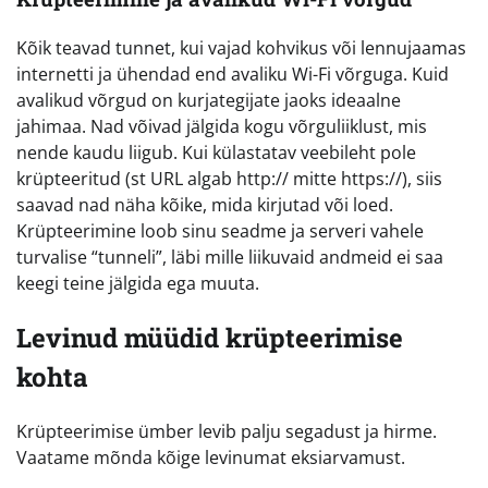
Kõik teavad tunnet, kui vajad kohvikus või lennujaamas
internetti ja ühendad end avaliku Wi-Fi võrguga. Kuid
avalikud võrgud on kurjategijate jaoks ideaalne
jahimaa. Nad võivad jälgida kogu võrguliiklust, mis
nende kaudu liigub. Kui külastatav veebileht pole
krüpteeritud (st URL algab http:// mitte https://), siis
saavad nad näha kõike, mida kirjutad või loed.
Krüpteerimine loob sinu seadme ja serveri vahele
turvalise “tunneli”, läbi mille liikuvaid andmeid ei saa
keegi teine jälgida ega muuta.
Levinud müüdid krüpteerimise
kohta
Krüpteerimise ümber levib palju segadust ja hirme.
Vaatame mõnda kõige levinumat eksiarvamust.