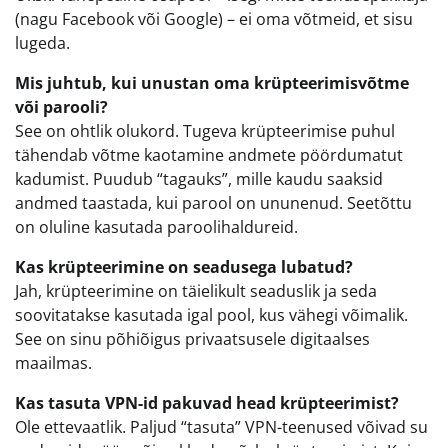
(nagu Facebook või Google) – ei oma võtmeid, et sisu
lugeda.
Mis juhtub, kui unustan oma krüpteerimisvõtme
või parooli?
See on ohtlik olukord. Tugeva krüpteerimise puhul
tähendab võtme kaotamine andmete pöördumatut
kadumist. Puudub “tagauks”, mille kaudu saaksid
andmed taastada, kui parool on ununenud. Seetõttu
on oluline kasutada paroolihaldureid.
Kas krüpteerimine on seadusega lubatud?
Jah, krüpteerimine on täielikult seaduslik ja seda
soovitatakse kasutada igal pool, kus vähegi võimalik.
See on sinu põhiõigus privaatsusele digitaalses
maailmas.
Kas tasuta VPN-id pakuvad head krüpteerimist?
Ole ettevaatlik. Paljud “tasuta” VPN-teenused võivad su