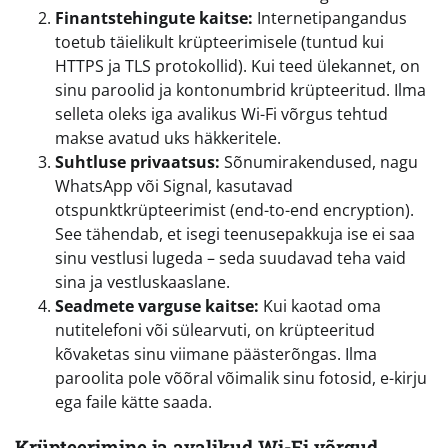
Finantstehingute kaitse:
Internetipangandus
toetub täielikult krüpteerimisele (tuntud kui
HTTPS ja TLS protokollid). Kui teed ülekannet, on
sinu paroolid ja kontonumbrid krüpteeritud. Ilma
selleta oleks iga avalikus Wi-Fi võrgus tehtud
makse avatud uks häkkeritele.
Suhtluse privaatsus:
Sõnumirakendused, nagu
WhatsApp või Signal, kasutavad
otspunktkrüpteerimist (end-to-end encryption).
See tähendab, et isegi teenusepakkuja ise ei saa
sinu vestlusi lugeda – seda suudavad teha vaid
sina ja vestluskaaslane.
Seadmete varguse kaitse:
Kui kaotad oma
nutitelefoni või sülearvuti, on krüpteeritud
kõvaketas sinu viimane päästerõngas. Ilma
paroolita pole võõral võimalik sinu fotosid, e-kirju
ega faile kätte saada.
Krüpteerimine ja avalikud Wi-Fi võrgud