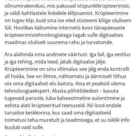
sõnumirakendusi, mis pakuvad otspunktkrüpteerimist,
ja väldi kahtlastele linkidele klõpsamist. Krüpteerimine
on tugev kilp, kuid sina ise oled süsteemi kõige olulisem
lüli. Hoolikas käitumine internetis koos tänapäevaste
krüpteerimistehnoloogiatega tagab sulle digitaalses
maailmas oluliselt suurema rahu ja turvatunde.
Ära alahinda oma andmete väärtust. Iga fail, iga vestlus
ja iga tehing, mida teed, jätab digitaalse jälje.
Krüpteerimine on sinu võimalus see jälg enda kontrolli
all hoida. See on lihtne, nähtamatu ja äärmiselt tõhus
viis oma digitaalset elu kaitsta, ilma et peaksid olema
tehnoloogiaekspert. Alusta põhitõdedest – kasuta
tugevaid paroole, luba kaheastmeline autentimine ja
eelista alati krüpteeritud teenuseid. Nii lood endale
turvalise keskkonna, kus saad oma digitaalseid
toimetusi teha muretult ja teadmisega, et su isiklik info
kuulub vaid sulle.