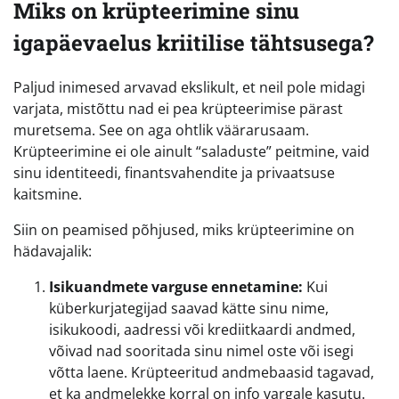
Miks on krüpteerimine sinu
igapäevaelus kriitilise tähtsusega?
Paljud inimesed arvavad ekslikult, et neil pole midagi
varjata, mistõttu nad ei pea krüpteerimise pärast
muretsema. See on aga ohtlik väärarusaam.
Krüpteerimine ei ole ainult “saladuste” peitmine, vaid
sinu identiteedi, finantsvahendite ja privaatsuse
kaitsmine.
Siin on peamised põhjused, miks krüpteerimine on
hädavajalik:
Isikuandmete varguse ennetamine:
Kui
küberkurjategijad saavad kätte sinu nime,
isikukoodi, aadressi või krediitkaardi andmed,
võivad nad sooritada sinu nimel oste või isegi
võtta laene. Krüpteeritud andmebaasid tagavad,
et ka andmelekke korral on info vargale kasutu.