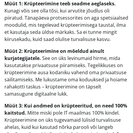
Müüt 1: Krüpteerimine teeb seadme aeglaseks.
Kunagi võis see olla tõsi, kui arvutite jõudlus oli
piiratud. Tänapäeva protsessorites on aga spetsiaalsed
moodulid, mis tegelevad krüpteerimisega taustal, ilma
et kasutaja seda üldse märkaks. Sa ei tunne mingit
kiirusekadu, kuid saad olulise turvalisuse kasvu.
Müüt 2: Krüpteerimine on mõeldud ainult
kurjategijatele.
See on üks levinumaid hirme, mida
kasutatakse privaatsuse piiramiseks. Tegelikkuses on
krüpteerimine ausa kodaniku vahend oma privaatsuse
säilitamiseks. Me lukustame oma koduuksed ja hoiame
rahakotti taskus – krüpteerimine on täpselt
samasugune digitaalne lukk.
Müüt 3: Kui andmed on krüpteeritud, on need 100%
kaitstud.
Mitte miski pole IT-maailmas 100% kindel.
Krüpteerimine on üks tugevamaid lülisid turvalisuse
ahelas, kuid kui kasutad nõrka parooli või langeb