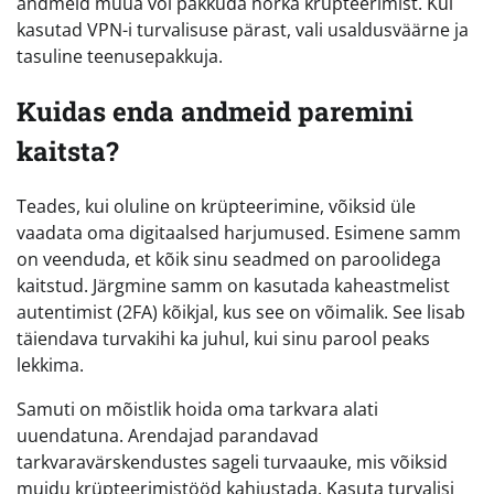
andmeid müüa või pakkuda nõrka krüpteerimist. Kui
kasutad VPN-i turvalisuse pärast, vali usaldusväärne ja
tasuline teenusepakkuja.
Kuidas enda andmeid paremini
kaitsta?
Teades, kui oluline on krüpteerimine, võiksid üle
vaadata oma digitaalsed harjumused. Esimene samm
on veenduda, et kõik sinu seadmed on paroolidega
kaitstud. Järgmine samm on kasutada kaheastmelist
autentimist (2FA) kõikjal, kus see on võimalik. See lisab
täiendava turvakihi ka juhul, kui sinu parool peaks
lekkima.
Samuti on mõistlik hoida oma tarkvara alati
uuendatuna. Arendajad parandavad
tarkvaravärskendustes sageli turvaauke, mis võiksid
muidu krüpteerimistööd kahjustada. Kasuta turvalisi