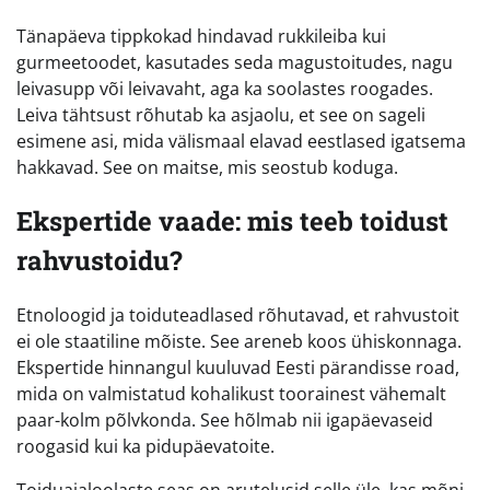
Tänapäeva tippkokad hindavad rukkileiba kui
gurmeetoodet, kasutades seda magustoitudes, nagu
leivasupp või leivavaht, aga ka soolastes roogades.
Leiva tähtsust rõhutab ka asjaolu, et see on sageli
esimene asi, mida välismaal elavad eestlased igatsema
hakkavad. See on maitse, mis seostub koduga.
Ekspertide vaade: mis teeb toidust
rahvustoidu?
Etnoloogid ja toiduteadlased rõhutavad, et rahvustoit
ei ole staatiline mõiste. See areneb koos ühiskonnaga.
Ekspertide hinnangul kuuluvad Eesti pärandisse road,
mida on valmistatud kohalikust toorainest vähemalt
paar-kolm põlvkonda. See hõlmab nii igapäevaseid
roogasid kui ka pidupäevatoite.