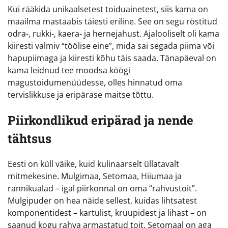
Kui rääkida unikaalsetest toiduainetest, siis kama on
maailma mastaabis täiesti eriline. See on segu röstitud
odra-, rukki-, kaera- ja hernejahust. Ajalooliselt oli kama
kiiresti valmiv “töölise eine”, mida sai segada piima või
hapupiimaga ja kiiresti kõhu täis saada. Tänapäeval on
kama leidnud tee moodsa köögi
magustoidumenüüdesse, olles hinnatud oma
tervislikkuse ja eripärase maitse tõttu.
Piirkondlikud eripärad ja nende
tähtsus
Eesti on küll väike, kuid kulinaarselt üllatavalt
mitmekesine. Mulgimaa, Setomaa, Hiiumaa ja
rannikualad – igal piirkonnal on oma “rahvustoit”.
Mulgipuder on hea näide sellest, kuidas lihtsatest
komponentidest – kartulist, kruupidest ja lihast – on
saanud kogu rahva armastatud toit. Setomaal on aga