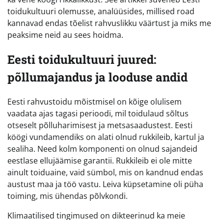
toidukultuuri olemusse, analüüsides, millised road
kannavad endas tõelist rahvuslikku väärtust ja miks me
peaksime neid au sees hoidma.
Eesti toidukultuuri juured:
põllumajandus ja looduse andid
Eesti rahvustoidu mõistmisel on kõige olulisem
vaadata ajas tagasi perioodi, mil toidulaud sõltus
otseselt põlluharimisest ja metsasaadustest. Eesti
köögi vundamendiks on alati olnud rukkileib, kartul ja
sealiha. Need kolm komponenti on olnud sajandeid
eestlase ellujäämise garantii. Rukkileib ei ole mitte
ainult toiduaine, vaid sümbol, mis on kandnud endas
austust maa ja töö vastu. Leiva küpsetamine oli püha
toiming, mis ühendas põlvkondi.
Klimaatilised tingimused on dikteerinud ka meie