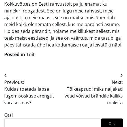
Kokkuvõttes on Eesti rahvustoit palju enamat kui
nimekiri roogadest. See on lugu meie rahvast, meie
ajaloost ja meie maast. See on maitse, mis ühendab
meid kõiki, olenemata sellest, kus me parajasti asume.
Hoides seda pärandit, hoiame me killukest sellest, mis
teeb meist eestlased. Ja see on väärtus, mida tasub iga
päev tähistada ühe hea kodumaise roa ja leivatüki näol.
Posted in
Toit
Navigeerimine
Previous:
Next:
Kuidas toetada lapse
Tõlkeapsud: miks naljakad
lugemisoskuse arengut
vead võivad brändile kalliks
varases eas?
maksta
Otsi
Otsi