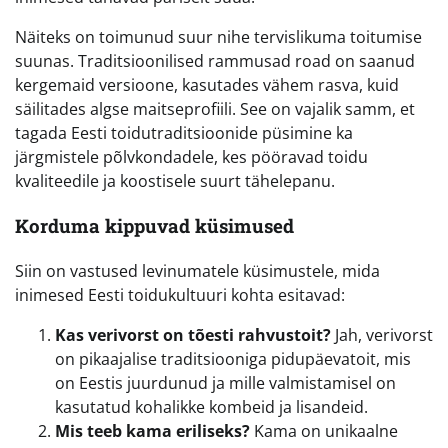
Näiteks on toimunud suur nihe tervislikuma toitumise
suunas. Traditsioonilised rammusad road on saanud
kergemaid versioone, kasutades vähem rasva, kuid
säilitades algse maitseprofiili. See on vajalik samm, et
tagada Eesti toidutraditsioonide püsimine ka
järgmistele põlvkondadele, kes pööravad toidu
kvaliteedile ja koostisele suurt tähelepanu.
Korduma kippuvad küsimused
Siin on vastused levinumatele küsimustele, mida
inimesed Eesti toidukultuuri kohta esitavad:
Kas verivorst on tõesti rahvustoit?
Jah, verivorst
on pikaajalise traditsiooniga pidupäevatoit, mis
on Eestis juurdunud ja mille valmistamisel on
kasutatud kohalikke kombeid ja lisandeid.
Mis teeb kama eriliseks?
Kama on unikaalne