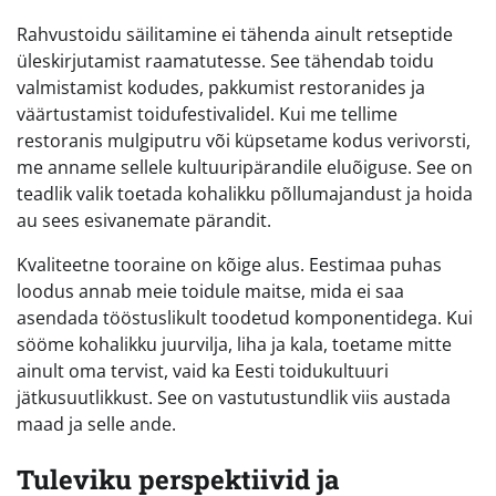
Rahvustoidu säilitamine ei tähenda ainult retseptide
üleskirjutamist raamatutesse. See tähendab toidu
valmistamist kodudes, pakkumist restoranides ja
väärtustamist toidufestivalidel. Kui me tellime
restoranis mulgiputru või küpsetame kodus verivorsti,
me anname sellele kultuuripärandile eluõiguse. See on
teadlik valik toetada kohalikku põllumajandust ja hoida
au sees esivanemate pärandit.
Kvaliteetne tooraine on kõige alus. Eestimaa puhas
loodus annab meie toidule maitse, mida ei saa
asendada tööstuslikult toodetud komponentidega. Kui
sööme kohalikku juurvilja, liha ja kala, toetame mitte
ainult oma tervist, vaid ka Eesti toidukultuuri
jätkusuutlikkust. See on vastutustundlik viis austada
maad ja selle ande.
Tuleviku perspektiivid ja