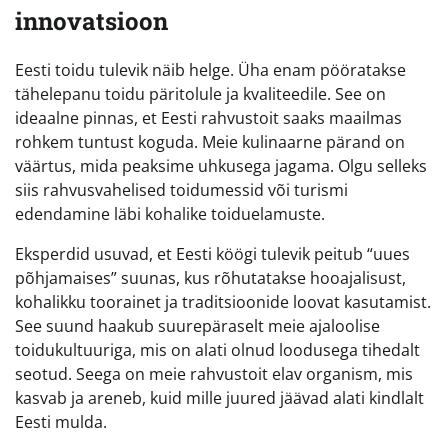
innovatsioon
Eesti toidu tulevik näib helge. Üha enam pööratakse
tähelepanu toidu päritolule ja kvaliteedile. See on
ideaalne pinnas, et Eesti rahvustoit saaks maailmas
rohkem tuntust koguda. Meie kulinaarne pärand on
väärtus, mida peaksime uhkusega jagama. Olgu selleks
siis rahvusvahelised toidumessid või turismi
edendamine läbi kohalike toiduelamuste.
Eksperdid usuvad, et Eesti köögi tulevik peitub “uues
põhjamaises” suunas, kus rõhutatakse hooajalisust,
kohalikku toorainet ja traditsioonide loovat kasutamist.
See suund haakub suurepäraselt meie ajaloolise
toidukultuuriga, mis on alati olnud loodusega tihedalt
seotud. Seega on meie rahvustoit elav organism, mis
kasvab ja areneb, kuid mille juured jäävad alati kindlalt
Eesti mulda.