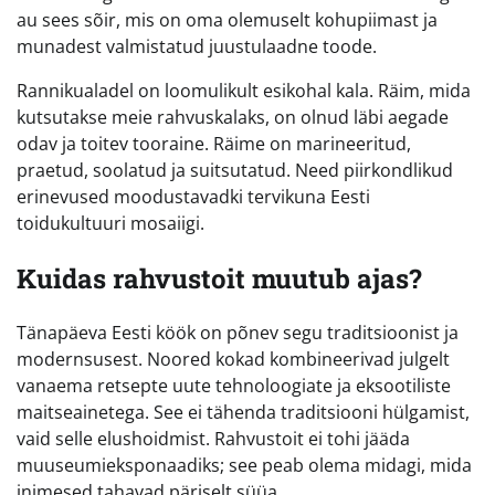
au sees sõir, mis on oma olemuselt kohupiimast ja
munadest valmistatud juustulaadne toode.
Rannikualadel on loomulikult esikohal kala. Räim, mida
kutsutakse meie rahvuskalaks, on olnud läbi aegade
odav ja toitev tooraine. Räime on marineeritud,
praetud, soolatud ja suitsutatud. Need piirkondlikud
erinevused moodustavadki tervikuna Eesti
toidukultuuri mosaiigi.
Kuidas rahvustoit muutub ajas?
Tänapäeva Eesti köök on põnev segu traditsioonist ja
modernsusest. Noored kokad kombineerivad julgelt
vanaema retsepte uute tehnoloogiate ja eksootiliste
maitseainetega. See ei tähenda traditsiooni hülgamist,
vaid selle elushoidmist. Rahvustoit ei tohi jääda
muuseumieksponaadiks; see peab olema midagi, mida
inimesed tahavad päriselt süüa.