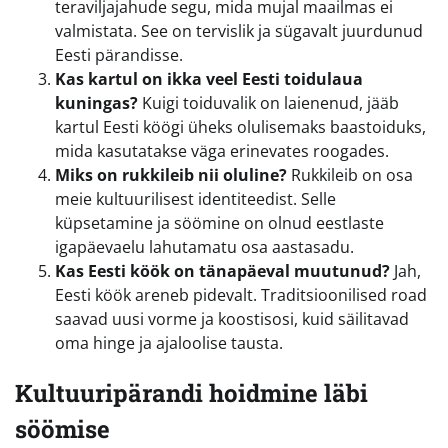
teraviljajahude segu, mida mujal maailmas ei
valmistata. See on tervislik ja sügavalt juurdunud
Eesti pärandisse.
Kas kartul on ikka veel Eesti toidulaua
kuningas?
Kuigi toiduvalik on laienenud, jääb
kartul Eesti köögi üheks olulisemaks baastoiduks,
mida kasutatakse väga erinevates roogades.
Miks on rukkileib nii oluline?
Rukkileib on osa
meie kultuurilisest identiteedist. Selle
küpsetamine ja söömine on olnud eestlaste
igapäevaelu lahutamatu osa aastasadu.
Kas Eesti köök on tänapäeval muutunud?
Jah,
Eesti köök areneb pidevalt. Traditsioonilised road
saavad uusi vorme ja koostisosi, kuid säilitavad
oma hinge ja ajaloolise tausta.
Kultuuripärandi hoidmine läbi
söömise