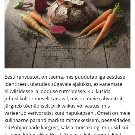
Eesti rahvustoit on teema, mis puudutab iga eestlase
identiteeti, ulatudes sügavale ajalukku, esivanemate
eluviisidesse ja looduse rütmidesse. Kui küsida
juhuslikult inimeselt tänaval, mis on meie rahvustoit,
järgneb tõenäoliselt pikk vaikus või vastus, mis
varieerub verivorstist kuni hapukapsani. Ometi on meie
kulinaarne pärand märksa mitmekesisem, peegeldades
nii Põhjamaade kargust, saksa mõisaköögi mõjusid kui
ka vene köögi rikkalikkust. See artikkel süveneb Eesti