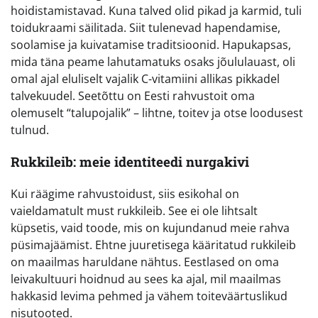
hoidistamistavad. Kuna talved olid pikad ja karmid, tuli
toidukraami säilitada. Siit tulenevad hapendamise,
soolamise ja kuivatamise traditsioonid. Hapukapsas,
mida täna peame lahutamatuks osaks jõululauast, oli
omal ajal eluliselt vajalik C-vitamiini allikas pikkadel
talvekuudel. Seetõttu on Eesti rahvustoit oma
olemuselt “talupojalik” – lihtne, toitev ja otse loodusest
tulnud.
Rukkileib: meie identiteedi nurgakivi
Kui räägime rahvustoidust, siis esikohal on
vaieldamatult must rukkileib. See ei ole lihtsalt
küpsetis, vaid toode, mis on kujundanud meie rahva
püsimajäämist. Ehtne juuretisega kääritatud rukkileib
on maailmas haruldane nähtus. Eestlased on oma
leivakultuuri hoidnud au sees ka ajal, mil maailmas
hakkasid levima pehmed ja vähem toiteväärtuslikud
nisutooted.