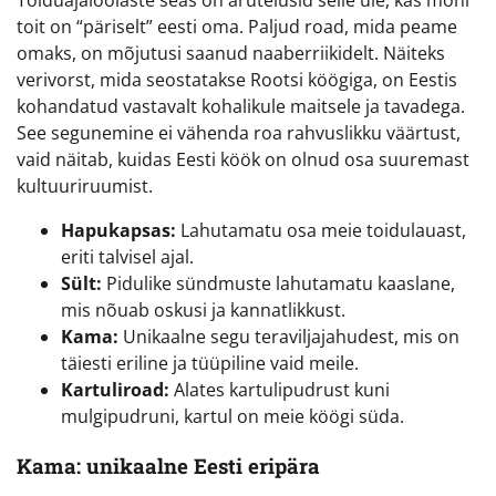
Toiduajaloolaste seas on arutelusid selle üle, kas mõni
toit on “päriselt” eesti oma. Paljud road, mida peame
omaks, on mõjutusi saanud naaberriikidelt. Näiteks
verivorst, mida seostatakse Rootsi köögiga, on Eestis
kohandatud vastavalt kohalikule maitsele ja tavadega.
See segunemine ei vähenda roa rahvuslikku väärtust,
vaid näitab, kuidas Eesti köök on olnud osa suuremast
kultuuriruumist.
Hapukapsas:
Lahutamatu osa meie toidulauast,
eriti talvisel ajal.
Sült:
Pidulike sündmuste lahutamatu kaaslane,
mis nõuab oskusi ja kannatlikkust.
Kama:
Unikaalne segu teraviljajahudest, mis on
täiesti eriline ja tüüpiline vaid meile.
Kartuliroad:
Alates kartulipudrust kuni
mulgipudruni, kartul on meie köögi süda.
Kama: unikaalne Eesti eripära