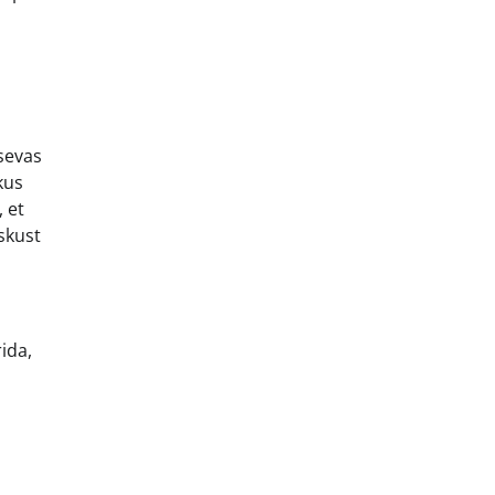
tsevas
kus
 et
skust
ida,