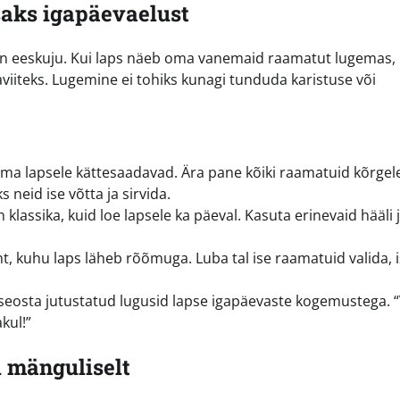
aks igapäevaelust
on eeskuju. Kui laps näeb oma vanemaid raamatut lugemas,
viiteks. Lugemine ei tohiks kunagi tunduda karistuse või
a lapsele kättesaadavad. Ära pane kõiki raamatuid kõrgel
 neid ise võtta ja sirvida.
klassika, kuid loe lapsele ka päeval. Kasuta erinevaid hääli 
 kuhu laps läheb rõõmuga. Luba tal ise raamatuid valida, i
a seosta jutustatud lugusid lapse igapäevaste kogemustega. 
kul!”
i mänguliselt