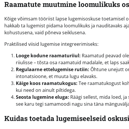
Raamatute muutmine loomulikuks os
Kõige võimsam tööriist lapse lugemisoskuse toetamisel 
hakkab ta lugemist pidama loomulikuks ja nauditavaks aja
kohustusena, vaid põneva seiklusena.
Praktilised viisid lugemise integreerimiseks:
Looge kodune raamaturiiul:
Raamatud peavad olem
riiulisse – tõsta osa raamatuid madalale, et laps saaks
Regulaarne ettelugemise rutiin:
Õhtune unejutt on 
intonatsioone, et muuta lugu elavaks.
Käige koos raamatukogus:
Tee raamatukogust koht,
kui need on ainult piltidega.
Seosta lugemine eluga:
Räägi sellest, mida loed, j
see karu tegi samamoodi nagu sina täna mänguvälja
Kuidas toetada lugemiseelseid oskus