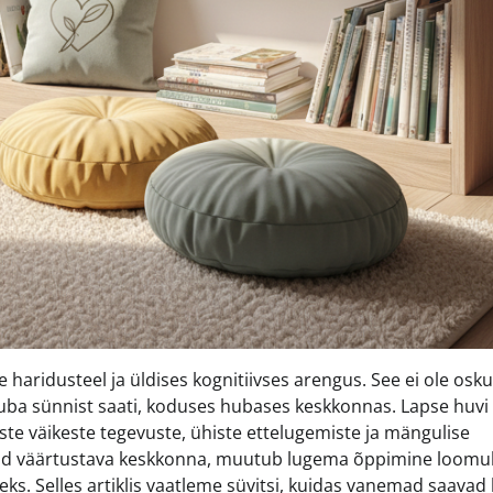
haridusteel ja üldises kognitiivses arengus. See ei ole osku
 juba sünnist saati, koduses hubases keskkonnas. Lapse huvi
ste väikeste tegevuste, ühiste ettelugemiste ja mängulise
uid väärtustava keskkonna, muutub lugema õppimine loomul
. Selles artiklis vaatleme süvitsi, kuidas vanemad saavad 