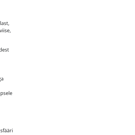
last,
iise,
dest
ga
apsele
sfääri