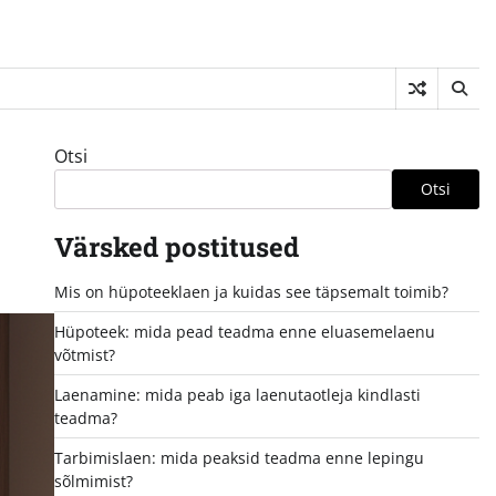
Otsi
Otsi
Värsked postitused
Mis on hüpoteeklaen ja kuidas see täpsemalt toimib?
Hüpoteek: mida pead teadma enne eluasemelaenu
võtmist?
Laenamine: mida peab iga laenutaotleja kindlasti
teadma?
Tarbimislaen: mida peaksid teadma enne lepingu
sõlmimist?