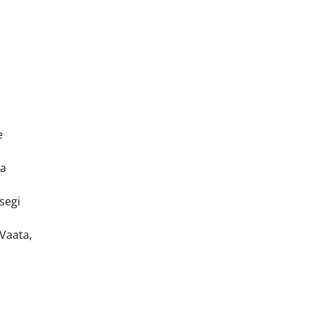
e
ja
segi
“Vaata,