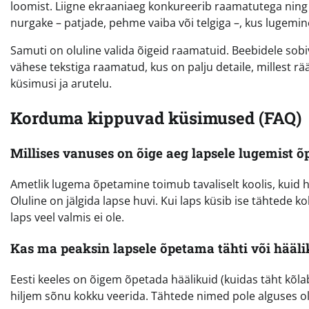
loomist. Liigne ekraaniaeg konkureerib raamatutega ni
nurgake – patjade, pehme vaiba või telgiga –, kus lugemine 
Samuti on oluline valida õigeid raamatuid. Beebidele sobiv
vähese tekstiga raamatud, kus on palju detaile, millest rä
küsimusi ja arutelu.
Korduma kippuvad küsimused (FAQ)
Millises vanuses on õige aeg lapsele lugemist õ
Ametlik lugema õpetamine toimub tavaliselt koolis, kuid hu
Oluline on jälgida lapse huvi. Kui laps küsib ise tähtede k
laps veel valmis ei ole.
Kas ma peaksin lapsele õpetama tähti või hääli
Eesti keeles on õigem õpetada häälikuid (kuidas täht kõlab
hiljem sõnu kokku veerida. Tähtede nimed pole alguses olu