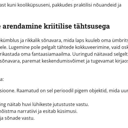
st kuni kooliküpsuseni, pakkudes praktilisi nõuandeid ja
 arendamine kriitilise tähtsusega
lekümblus ja rikkalik sõnavara, mida laps kuuleb oma ümbri
le. Lugemine pole pelgalt tähtede kokkuveerimine, vaid os
rikastada oma fantaasiamaailma. Uuringud näitavad selgelt,
t sõnavara, paremat keskendumisvõimet ja tugevamat kirjao
a:
sioone. Raamatud on sel perioodil pigem objektid, mida uur
g näitab huvi lühikeste jutustuste vastu.
istma narratiivi ja esitab küsimusi.
ja sõnade vastu.