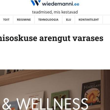
teadmised, mis kestavad
TOIT
REISIMINE
TEHNOLOOGIA
ELU
KONTAKTILEHT
misoskuse arengut varases