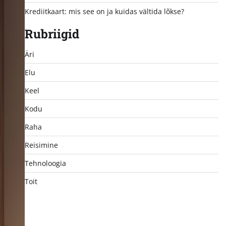
Krediitkaart: mis see on ja kuidas vältida lõkse?
Rubriigid
Äri
Elu
Keel
Kodu
Raha
Reisimine
Tehnoloogia
Toit