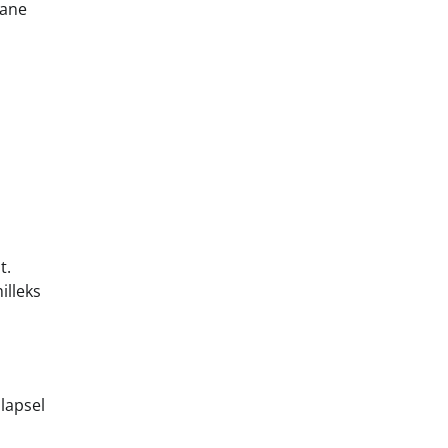
bane
t.
illeks
 lapsel