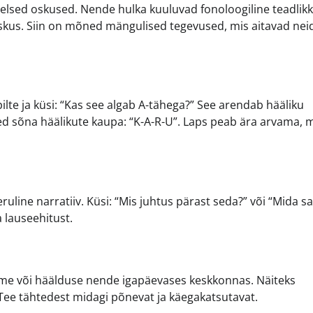
sed oskused. Nende hulka kuuluvad fonoloogiline teadlik
oskus. Siin on mõned mängulised tegevused, mis aitavad nei
ilte ja küsi: “Kas see algab A-tähega?” See arendab hääliku
d sõna häälikute kaupa: “K-A-R-U”. Laps peab ära arvama, 
ruline narratiiv. Küsi: “Mis juhtus pärast seda?” või “Mida sa
a lauseehitust.
nime või häälduse nende igapäevases keskkonnas. Näiteks
 Tee tähtedest midagi põnevat ja käegakatsutavat.