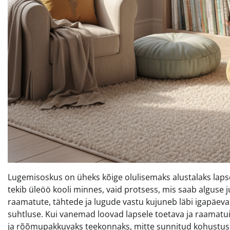
Lugemisoskus on üheks kõige olulisemaks alustalaks lapse 
tekib üleöö kooli minnes, vaid protsess, mis saab alguse
raamatute, tähtede ja lugude vastu kujuneb läbi igapäeva
suhtluse. Kui vanemad loovad lapsele toetava ja raamat
ja rõõmupakkuvaks teekonnaks, mitte sunnitud kohustuseks