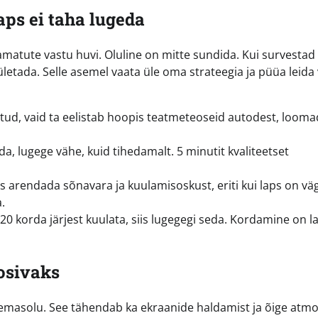
aps ei taha lugeda
amatute vastu huvi. Oluline on mitte sundida. Kui survestad 
etada. Selle asemel vaata üle oma strateegia ja püüa leida v
utud, vaid ta eelistab hoopis teatmeteoseid autodest, looma
da, lugege vähe, kuid tihedamalt. 5 minutit kvaliteetset
 arendada sõnavara ja kuulamisoskust, eriti kui laps on vä
.
0 korda järjest kuulata, siis lugegegi seda. Kordamine on l
osivaks
emasolu. See tähendab ka ekraanide haldamist ja õige atmo