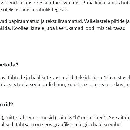
ng vähendab lapse keskendumisvõimet. Püüa leida kodus hu
oleks eriline ja rahulik tegevus.
ad papiraamatud ja tekstiilraamatud. Väikelastele piltide ja
äkida. Koolieelikutele juba keerukamad lood, mis tekitavad
petada?
vi tähtede ja häälikute vastu võib tekkida juba 4–6-aastasel
ohta, siis toeta seda uudishimu, kuid ära suru peale oskusi, m
kuid?
), mitte tähtede nimesid (näiteks “b” mitte “bee”). See aitab
lised, tähtsam on seos graafilise märgi ja hääliku vahel.