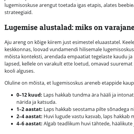
lugemisoskuse arengut toetada igas etapis, alates beebiea
strateegiaid.
Lugemise alustalad: miks on varajane
Aju areng on kõige kiirem just esimestel eluaastatel. Kee
keskkonnas, loovad vundamendi hilisemale lugemisoskuse
mõista konteksti, arendada empaatiat tegelaste kaudu ja 
lapsed, kellele on varakult ette loetud, omavad suurema
kooli alguses.
Oluline on mõista, et lugemisoskus areneb etappide kaup
0–12 kuud:
Laps hakkab tundma ära hääli ja intonat
närida ja katsuda.
1–2 aastat:
Laps hakkab seostama pilte sõnadega nin
2–4 aastat:
Huvi lugude vastu kasvab, laps hakkab mõ
4–6 aastat:
Algab teadlikum huvi tähtede, häälikute 