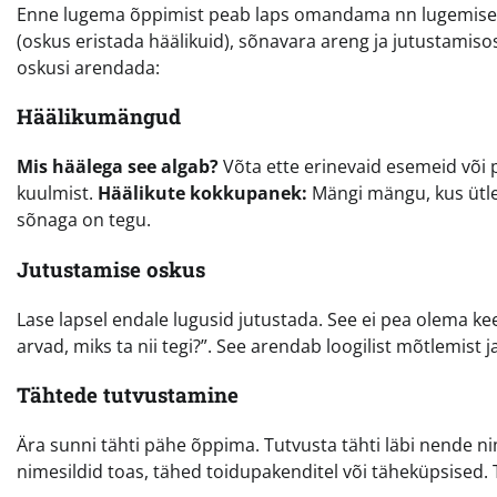
Enne lugema õppimist peab laps omandama nn lugemiseel
(oskus eristada häälikuid), sõnavara areng ja jutustamis
oskusi arendada:
Häälikumängud
Mis häälega see algab?
Võta ette erinevaid esemeid või p
kuulmist.
Häälikute kokkupanek:
Mängi mängu, kus ütle
sõnaga on tegu.
Jutustamise oskus
Lase lapsel endale lugusid jutustada. See ei pea olema kee
arvad, miks ta nii tegi?”. See arendab loogilist mõtlemist j
Tähtede tutvustamine
Ära sunni tähti pähe õppima. Tutvusta tähti läbi nende 
nimesildid toas, tähed toidupakenditel või täheküpsised.