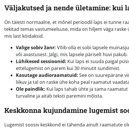
Väljakutsed ja nende ületamine: kui l
On täiesti normaalne, et mõnel perioodil laps ei tunne ra
tekitad temas vastumeelsuse, mida on hiljem väga raske ül
mis last köidaksid.
Valige sobiv žanr:
Võib-olla ei sobi lapsele muinasj
või avastusest. Jälgi, mis lapsele päriselt huvi pakub.
Lühikesed sessioonid:
Kui laps ei suuda paigal püsi
ettelugemist on parem kui 30 minutit sundimist.
Kasutage audioraamatuid:
See on suurepärane viis
liikuv ja tal on raske ühe koha peal raamatut vaadata
Ole paindlik:
Kui laps tahab ühte ja sama raamatut 2
turvaline ja aitab teksti paremini mõista.
Keskkonna kujundamine lugemist so
Lugemist soosiv keskkond ei tähenda ainult raamatute ol