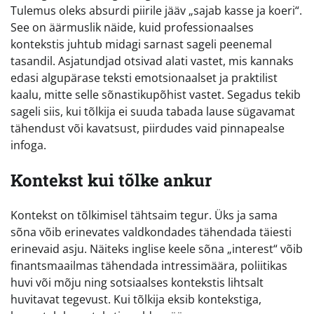
Tulemus oleks absurdi piirile jääv „sajab kasse ja koeri“.
See on äärmuslik näide, kuid professionaalses
kontekstis juhtub midagi sarnast sageli peenemal
tasandil. Asjatundjad otsivad alati vastet, mis kannaks
edasi algupärase teksti emotsionaalset ja praktilist
kaalu, mitte selle sõnastikupõhist vastet. Segadus tekib
sageli siis, kui tõlkija ei suuda tabada lause sügavamat
tähendust või kavatsust, piirdudes vaid pinnapealse
infoga.
Kontekst kui tõlke ankur
Kontekst on tõlkimisel tähtsaim tegur. Üks ja sama
sõna võib erinevates valdkondades tähendada täiesti
erinevaid asju. Näiteks inglise keele sõna „interest“ võib
finantsmaailmas tähendada intressimäära, poliitikas
huvi või mõju ning sotsiaalses kontekstis lihtsalt
huvitavat tegevust. Kui tõlkija eksib kontekstiga,