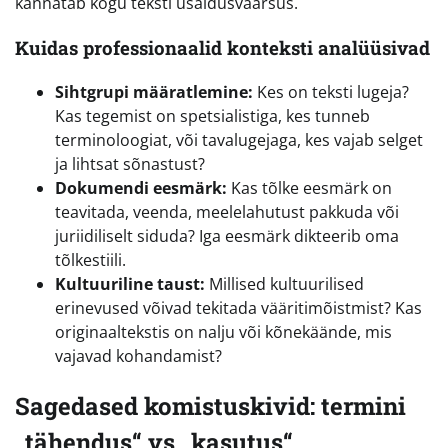
kannatab kogu teksti usaldusväärsus.
Kuidas professionaalid konteksti analüüsivad
Sihtgrupi määratlemine:
Kes on teksti lugeja?
Kas tegemist on spetsialistiga, kes tunneb
terminoloogiat, või tavalugejaga, kes vajab selget
ja lihtsat sõnastust?
Dokumendi eesmärk:
Kas tõlke eesmärk on
teavitada, veenda, meelelahutust pakkuda või
juriidiliselt siduda? Iga eesmärk dikteerib oma
tõlkestiili.
Kultuuriline taust:
Millised kultuurilised
erinevused võivad tekitada vääritimõistmist? Kas
originaaltekstis on nalju või kõnekäände, mis
vajavad kohandamist?
Sagedased komistuskivid: termini
„tähendus“ vs „kasutus“