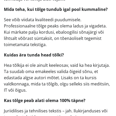
Mida teha, kui tõlge tundub igal pool kummaline?
See võib viidata kvaliteedi puudumisele.
Professionaalne tõlge peaks olema ladus ja vigadeta.
Kui märkate palju kordusi, ebaloogilisi sõnajärgi või
lihtsalt võõrast süntaksit, on tõenäoliselt tegemist
toimetamata tekstiga.
Kuidas ära tunda head tõlki?
Hea tõlkija ei ole ainult keeleosav, vaid ka hea kirjutaja.
Ta suudab oma emakeeles valida õigeid sõnu, et
edastada algse autori mõtet. Lisaks on ta kursis
valdkonnaga, mida ta tõlgib, olgu selleks siis meditsiin,
IT või õigus.
Kas tõlge peab alati olema 100% täpne?
Juriidilises ja tehnilises tekstis – jah. Ilukirjanduses või