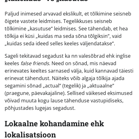
Paljud inimesed arvavad ekslikult, et tõlkimine seisneb
õigete vastete leidmises. Tegelikkuses seisneb
tõlkimine „kasutuse“ leidmises. See tähendab, et hea
tõlkija ei küsi „kuidas ma seda sõna tõlgiksin“, vaid
„kuidas seda ideed selles keeles väljendatakse“.
Sageli tekitavad segadust ka nn valesõbrad ehk inglise
keeles
false friends
. Need on sõnad, mis näevad
erinevates keeltes sarnased välja, kuid kannavad täiesti
erinevat tähendust. Näiteks võib algaja tõlkija ajada
segamini sõnad „actual“ (tegelik) ja „aktuaalne“
(praegune, päevakajaline). Sellised väikesed eksimused
võivad muuta kogu lause tähenduse vastupidiseks,
põhjustades lugejas segadust.
Lokaalne kohandamine ehk
lokalisatsioon