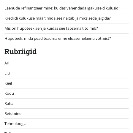
Laenude refinantseerimine: kuidas vähendada igakuiseid kulusid?
Krediidi kulukuse määr: mida see näitab ja miks seda jälgida?
Mis on hüpoteeklaen ja kuidas see täpsemalt toimib?
Hüpoteek: mida pead teadma enne eluasemelaenu võtmist?
Rubriigid
Äri
Elu
Keel
Kodu
Raha
Reisimine
Tehnoloogia