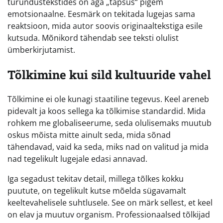
turundustekstides on aga „täpsus“ pigem
emotsionaalne. Eesmärk on tekitada lugejas sama
reaktsioon, mida autor soovis originaaltekstiga esile
kutsuda. Mõnikord tähendab see teksti olulist
ümberkirjutamist.
Tõlkimine kui sild kultuuride vahel
Tõlkimine ei ole kunagi staatiline tegevus. Keel areneb
pidevalt ja koos sellega ka tõlkimise standardid. Mida
rohkem me globaliseerume, seda olulisemaks muutub
oskus mõista mitte ainult seda, mida sõnad
tähendavad, vaid ka seda, miks nad on valitud ja mida
nad tegelikult lugejale edasi annavad.
Iga segadust tekitav detail, millega tõlkes kokku
puutute, on tegelikult kutse mõelda sügavamalt
keeltevahelisele suhtlusele. See on märk sellest, et keel
on elav ja muutuv organism. Professionaalsed tõlkijad