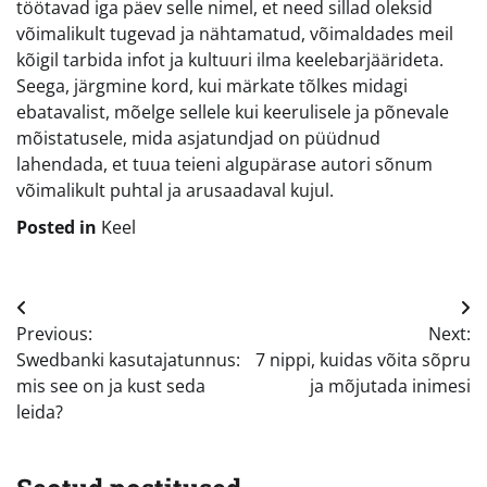
töötavad iga päev selle nimel, et need sillad oleksid
võimalikult tugevad ja nähtamatud, võimaldades meil
kõigil tarbida infot ja kultuuri ilma keelebarjäärideta.
Seega, järgmine kord, kui märkate tõlkes midagi
ebatavalist, mõelge sellele kui keerulisele ja põnevale
mõistatusele, mida asjatundjad on püüdnud
lahendada, et tuua teieni algupärase autori sõnum
võimalikult puhtal ja arusaadaval kujul.
Posted in
Keel
Navigeerimine
Previous:
Next:
Swedbanki kasutajatunnus:
7 nippi, kuidas võita sõpru
mis see on ja kust seda
ja mõjutada inimesi
leida?