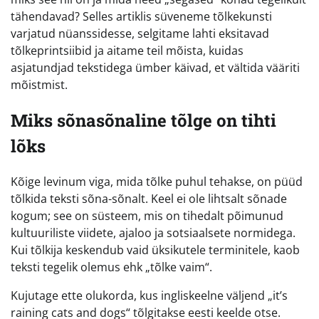
tähendavad? Selles artiklis süveneme tõlkekunsti
varjatud nüanssidesse, selgitame lahti eksitavad
tõlkeprintsiibid ja aitame teil mõista, kuidas
asjatundjad tekstidega ümber käivad, et vältida vääriti
mõistmist.
Miks sõnasõnaline tõlge on tihti
lõks
Kõige levinum viga, mida tõlke puhul tehakse, on püüd
tõlkida teksti sõna-sõnalt. Keel ei ole lihtsalt sõnade
kogum; see on süsteem, mis on tihedalt põimunud
kultuuriliste viidete, ajaloo ja sotsiaalsete normidega.
Kui tõlkija keskendub vaid üksikutele terminitele, kaob
teksti tegelik olemus ehk „tõlke vaim“.
Kujutage ette olukorda, kus ingliskeelne väljend „it’s
raining cats and dogs“ tõlgitakse eesti keelde otse.