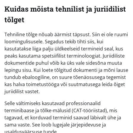
Kuidas mõista tehnilist ja juriidilist
tõlget
Tehniline tõlge nõuab äärmist täpsust. Siin ei ole ruumi
loomingulisusele. Segadus tekib tihti siis, kui
kasutatakse liiga palju üldkeelseid termineid seal, kus
peaks kasutama spetsiifilist terminoloogiat. Juriidiliste
dokumentide puhul võib ka üks vale sidesõna muuta
lepingu sisu. Kui loete tõlgitud dokumenti ja mõni lause
tundub ebaloogiline, on suure tõenäosusega tegemist
kas halva toimetustööga või suutmatusega leida õiget
juriidilist vastet.
Selle vältimiseks kasutavad professionaalid
terminibaase ja tõlke-mälusid (CAT-tööriistad), mis
tagavad, et korduvad terminid saavad läbivalt ühe ja
sama vaste. See loob lugejale järjepidevuse ja
usaldusväärsuse tunde.