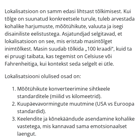
Lokalisatsioon on samm edasi lihtsast tõlkimisest. Kui
tõlge on suunatud konkreetsele turule, tuleb arvestada
kohalike harjumuste, mõõtühikute, valuuta ja isegi
disainiliste eelistustega. Asjatundjad selgitavad, et
lokalisatsioon on see, mis eristab masintõlget
inimtõlkest. Masin suudab tõlkida „100 kraadi“, kuid ta
ei pruugi taibata, kas tegemist on Celsiuse või
Fahrenheitiga, kui kontekst seda selgelt ei ütle.
Lokalisatsiooni olulised osad on:
Mõõtühikute konverteerimine sihtkeele
standarditele (miilid vs kilomeetrid).
Kuupäevavormingute muutmine (USA vs Euroopa
standardid).
Keelendite ja kõnekäändude asendamine kohalike
vastetega, mis kannavad sama emotsionaalset
laengut.