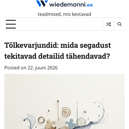
Skip
to
teadmised, mis kestavad
content
Tõlkevarjundid: mida segadust
tekitavad detailid tähendavad?
Posted on
22. juuni 2026