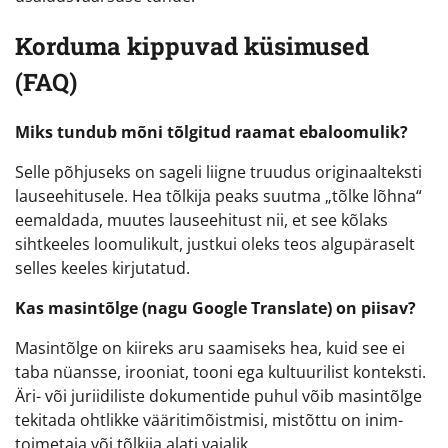
Korduma kippuvad küsimused
(FAQ)
Miks tundub mõni tõlgitud raamat ebaloomulik?
Selle põhjuseks on sageli liigne truudus originaalteksti
lauseehitusele. Hea tõlkija peaks suutma „tõlke lõhna“
eemaldada, muutes lauseehitust nii, et see kõlaks
sihtkeeles loomulikult, justkui oleks teos algupäraselt
selles keeles kirjutatud.
Kas masintõlge (nagu Google Translate) on piisav?
Masintõlge on kiireks aru saamiseks hea, kuid see ei
taba nüansse, irooniat, tooni ega kultuurilist konteksti.
Äri- või juriidiliste dokumentide puhul võib masintõlge
tekitada ohtlikke vääritimõistmisi, mistõttu on inim-
toimetaja või tõlkija alati vajalik.