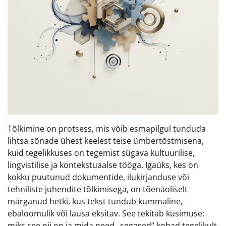
Tõlkimine on protsess, mis võib esmapilgul tunduda
lihtsa sõnade ühest keelest teise ümbertõstmisena,
kuid tegelikkuses on tegemist sügava kultuurilise,
lingvistilise ja kontekstuaalse tööga. Igaüks, kes on
kokku puutunud dokumentide, ilukirjanduse või
tehniliste juhendite tõlkimisega, on tõenäoliselt
märganud hetki, kus tekst tundub kummaline,
ebaloomulik või lausa eksitav. See tekitab küsimuse:
miks see nii on ja mida need „segased“ kohad tegelikult