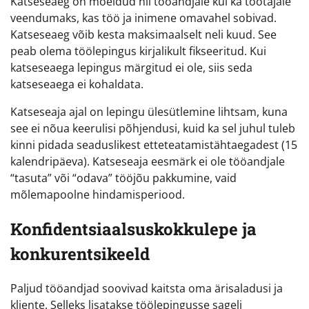
Katseseaeg on mõeldud nii tööandjale kui ka töötajale
veendumaks, kas töö ja inimene omavahel sobivad.
Katseseaeg võib kesta maksimaalselt neli kuud. See
peab olema töölepingus kirjalikult fikseeritud. Kui
katseseaega lepingus märgitud ei ole, siis seda
katseseaega ei kohaldata.
Katseseaja ajal on lepingu ülesütlemine lihtsam, kuna
see ei nõua keerulisi põhjendusi, kuid ka sel juhul tuleb
kinni pidada seaduslikest etteteatamistähtaegadest (15
kalendripäeva). Katseseaja eesmärk ei ole tööandjale
“tasuta” või “odava” tööjõu pakkumine, vaid
mõlemapoolne hindamisperiood.
Konfidentsiaalsuskokkulepe ja
konkurentsikeeld
Paljud tööandjad soovivad kaitsta oma ärisaladusi ja
kliente. Selleks lisatakse töölepingusse sageli