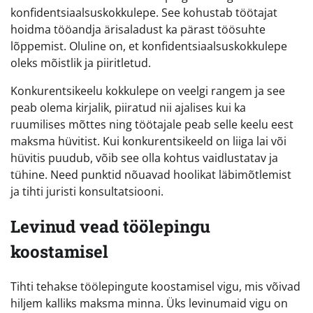
konfidentsiaalsuskokkulepe. See kohustab töötajat
hoidma tööandja ärisaladust ka pärast töösuhte
lõppemist. Oluline on, et konfidentsiaalsuskokkulepe
oleks mõistlik ja piiritletud.
Konkurentsikeelu kokkulepe on veelgi rangem ja see
peab olema kirjalik, piiratud nii ajalises kui ka
ruumilises mõttes ning töötajale peab selle keelu eest
maksma hüvitist. Kui konkurentsikeeld on liiga lai või
hüvitis puudub, võib see olla kohtus vaidlustatav ja
tühine. Need punktid nõuavad hoolikat läbimõtlemist
ja tihti juristi konsultatsiooni.
Levinud vead töölepingu
koostamisel
Tihti tehakse töölepingute koostamisel vigu, mis võivad
hiljem kalliks maksma minna. Üks levinumaid vigu on