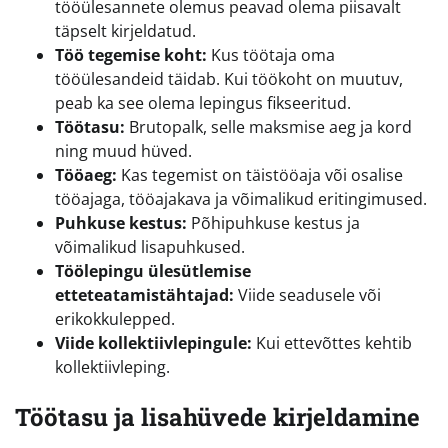
tööülesannete olemus peavad olema piisavalt
täpselt kirjeldatud.
Töö tegemise koht:
Kus töötaja oma
tööülesandeid täidab. Kui töökoht on muutuv,
peab ka see olema lepingus fikseeritud.
Töötasu:
Brutopalk, selle maksmise aeg ja kord
ning muud hüved.
Tööaeg:
Kas tegemist on täistööaja või osalise
tööajaga, tööajakava ja võimalikud eritingimused.
Puhkuse kestus:
Põhipuhkuse kestus ja
võimalikud lisapuhkused.
Töölepingu ülesütlemise
etteteatamistähtajad:
Viide seadusele või
erikokkulepped.
Viide kollektiivlepingule:
Kui ettevõttes kehtib
kollektiivleping.
Töötasu ja lisahüvede kirjeldamine