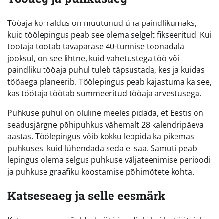
Tööaja korraldus on muutunud üha paindlikumaks,
kuid töölepingus peab see olema selgelt fikseeritud. Kui
töötaja töötab tavapärase 40-tunnise töönädala
jooksul, on see lihtne, kuid vahetustega töö või
paindliku tööaja puhul tuleb täpsustada, kes ja kuidas
tööaega planeerib. Töölepingus peab kajastuma ka see,
kas töötaja töötab summeeritud tööaja arvestusega.
Puhkuse puhul on oluline meeles pidada, et Eestis on
seadusjärgne põhipuhkus vähemalt 28 kalendripäeva
aastas. Töölepingus võib kokku leppida ka pikemas
puhkuses, kuid lühendada seda ei saa. Samuti peab
lepingus olema selgus puhkuse väljateenimise perioodi
ja puhkuse graafiku koostamise põhimõtete kohta.
Katseseaeg ja selle eesmärk