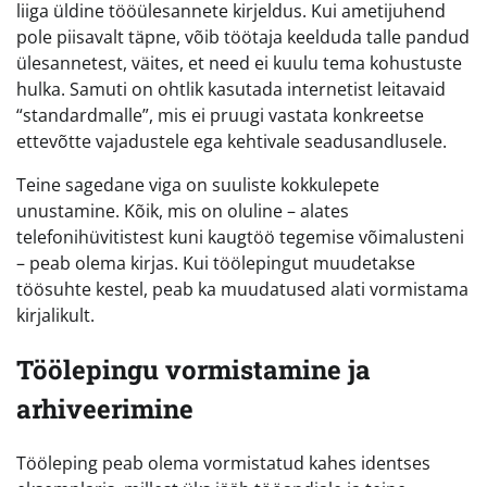
liiga üldine tööülesannete kirjeldus. Kui ametijuhend
pole piisavalt täpne, võib töötaja keelduda talle pandud
ülesannetest, väites, et need ei kuulu tema kohustuste
hulka. Samuti on ohtlik kasutada internetist leitavaid
“standardmalle”, mis ei pruugi vastata konkreetse
ettevõtte vajadustele ega kehtivale seadusandlusele.
Teine sagedane viga on suuliste kokkulepete
unustamine. Kõik, mis on oluline – alates
telefonihüvitistest kuni kaugtöö tegemise võimalusteni
– peab olema kirjas. Kui töölepingut muudetakse
töösuhte kestel, peab ka muudatused alati vormistama
kirjalikult.
Töölepingu vormistamine ja
arhiveerimine
Tööleping peab olema vormistatud kahes identses