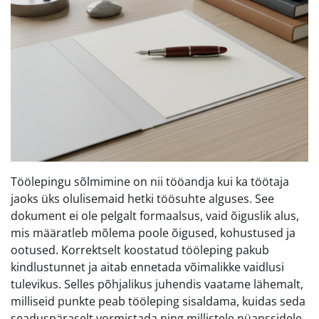
Töölepingu sõlmimine on nii tööandja kui ka töötaja
jaoks üks olulisemaid hetki töösuhte alguses. See
dokument ei ole pelgalt formaalsus, vaid õiguslik alus,
mis määratleb mõlema poole õigused, kohustused ja
ootused. Korrektselt koostatud tööleping pakub
kindlustunnet ja aitab ennetada võimalikke vaidlusi
tulevikus. Selles põhjalikus juhendis vaatame lähemalt,
milliseid punkte peab tööleping sisaldama, kuidas seda
seaduspäraselt vormistada ning millistele nüanssidele