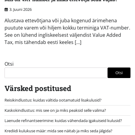
3. Juuni 2026
Alustava ettevõtjana või juba kogenud ärimehena
puutute varem või hiljem kokku terminiga VAT-number.
See on lühend ingliskeelsest väljendist Value Added
Tax, mis tähendab eesti keeles […]
Otsi
Otsi
Värsked postitused
Reisikindlustus: kuidas vältida ootamatuid lisakulusid?
Kaskokindlustus: mis see on ja miks peaksid selle valima?
Laenude refinantseerimine: kuidas vähendada igakuiseid kulusid?
Krediidi kulukuse määr: mida see näitab ja miks seda jälgida?