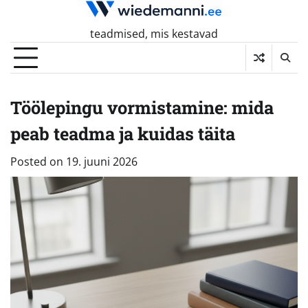
Skip
to
teadmised, mis kestavad
content
Töölepingu vormistamine: mida
peab teadma ja kuidas täita
Posted on
19. juuni 2026