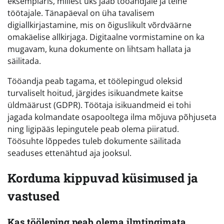
eksemplaris, millest üks jääb tööandjale ja teine
töötajale. Tänapäeval on üha tavalisem
digiallkirjastamine, mis on õiguslikult võrdväärne
omakäelise allkirjaga. Digitaalne vormistamine on ka
mugavam, kuna dokumente on lihtsam hallata ja
säilitada.
Tööandja peab tagama, et töölepingud oleksid
turvaliselt hoitud, järgides isikuandmete kaitse
üldmäärust (GDPR). Töötaja isikuandmeid ei tohi
jagada kolmandate osapooltega ilma mõjuva põhjuseta
ning ligipääs lepingutele peab olema piiratud.
Töösuhte lõppedes tuleb dokumente säilitada
seaduses ettenähtud aja jooksul.
Korduma kippuvad küsimused ja
vastused
Kas tööleping peab olema ilmtingimata