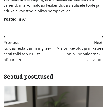
vahend, mis võimaldab keskenduda sisulisele tööle ja
edukale koostööle pikas perspektiivis.
Posted in
Äri
Navigeerimine
Previous:
Next:
Kuidas leida parim inglise-
Mis on Revolut ja miks see
eesti tõlkija: 5 olulist
on nii populaarne? |
nõuannet
Ülevaade
Seotud postitused