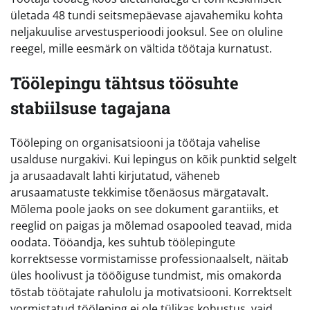
ületada 48 tundi seitsmepäevase ajavahemiku kohta
neljakuulise arvestusperioodi jooksul. See on oluline
reegel, mille eesmärk on vältida töötaja kurnatust.
Töölepingu tähtsus töösuhte
stabiilsuse tagajana
Tööleping on organisatsiooni ja töötaja vahelise
usalduse nurgakivi. Kui lepingus on kõik punktid selgelt
ja arusaadavalt lahti kirjutatud, väheneb
arusaamatuste tekkimise tõenäosus märgatavalt.
Mõlema poole jaoks on see dokument garantiiks, et
reeglid on paigas ja mõlemad osapooled teavad, mida
oodata. Tööandja, kes suhtub töölepingute
korrektsesse vormistamisse professionaalselt, näitab
üles hoolivust ja tööõiguse tundmist, mis omakorda
tõstab töötajate rahulolu ja motivatsiooni. Korrektselt
vormistatud tööleping ei ole tülikas kohustus, vaid