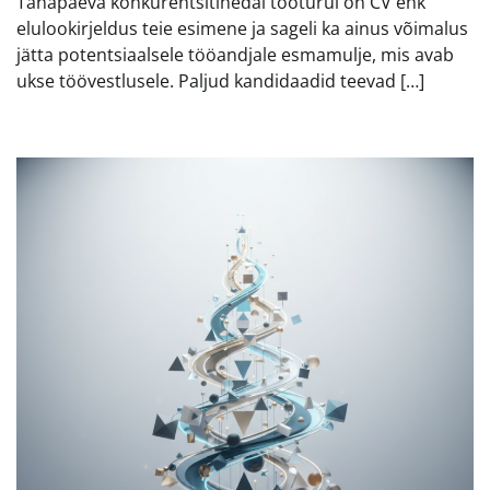
Tänapäeva konkurentsitihedal tööturul on CV ehk
elulookirjeldus teie esimene ja sageli ka ainus võimalus
jätta potentsiaalsele tööandjale esmamulje, mis avab
ukse töövestlusele. Paljud kandidaadid teevad […]