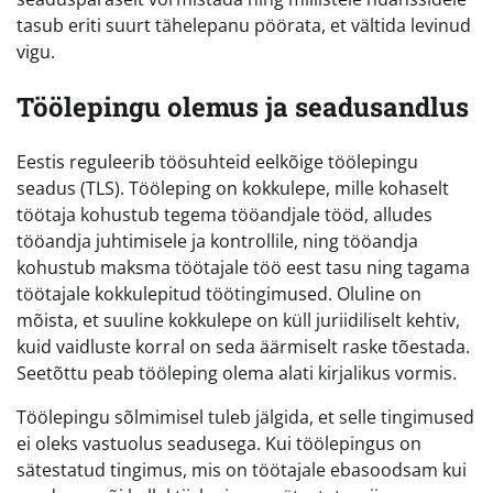
tasub eriti suurt tähelepanu pöörata, et vältida levinud
vigu.
Töölepingu olemus ja seadusandlus
Eestis reguleerib töösuhteid eelkõige töölepingu
seadus (TLS). Tööleping on kokkulepe, mille kohaselt
töötaja kohustub tegema tööandjale tööd, alludes
tööandja juhtimisele ja kontrollile, ning tööandja
kohustub maksma töötajale töö eest tasu ning tagama
töötajale kokkulepitud töötingimused. Oluline on
mõista, et suuline kokkulepe on küll juriidiliselt kehtiv,
kuid vaidluste korral on seda äärmiselt raske tõestada.
Seetõttu peab tööleping olema alati kirjalikus vormis.
Töölepingu sõlmimisel tuleb jälgida, et selle tingimused
ei oleks vastuolus seadusega. Kui töölepingus on
sätestatud tingimus, mis on töötajale ebasoodsam kui