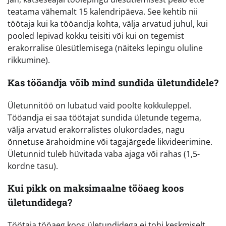
teatama vähemalt 15 kalendripäeva. See kehtib nii
töötaja kui ka tööandja kohta, välja arvatud juhul, kui
pooled lepivad kokku teisiti või kui on tegemist
erakorralise ülesütlemisega (näiteks lepingu oluline
rikkumine).
Kas tööandja võib mind sundida ületundidele?
Ületunnitöö on lubatud vaid poolte kokkuleppel.
Tööandja ei saa töötajat sundida ületunde tegema,
välja arvatud erakorralistes olukordades, nagu
õnnetuse ärahoidmine või tagajärgede likvideerimine.
Ületunnid tuleb hüvitada vaba ajaga või rahas (1,5-
kordne tasu).
Kui pikk on maksimaalne tööaeg koos
ületundidega?
Töötaja tööaeg koos ületundidega ei tohi keskmiselt