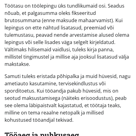
Töötasu on töölepingu üks tundlikumaid osi. Seadus
nõuab, et palgasumma oleks fikseeritud
brutosummana (enne maksude mahaarvamist). Kui
lepingus on ette nähtud lisatasud, preemiad või
tulemustasu, peavad nende arvestamise alused olema
lepingus või selle lisades väga selgelt kirjeldatud.
Vältimaks hilisemaid vaidlusi, tuleks kirja panna,
millistel tingimustel ja millise aja jooksul lisatasud välja
makstakse.
Samuti tuleks eristada põhipalka ja muid hüvesid, nagu
ametiauto kasutamine, tervisekindlustus või
sporditoetus. Kui tööandja pakub hüvesid, mis on
seotud maksustamisega (näiteks erisoodustus), peab
see olema läbipaistvalt kajastatud, et töötaja teaks,
milline on tema reaalne netopalk ja millised
kohustused tööandjal tekivad.
Tööaeg ja puhkusaeg