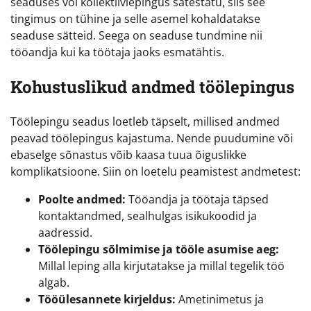
seaduses või kollektiivlepingus sätestatu, siis see
tingimus on tühine ja selle asemel kohaldatakse
seaduse sätteid. Seega on seaduse tundmine nii
tööandja kui ka töötaja jaoks esmatähtis.
Kohustuslikud andmed töölepingus
Töölepingu seadus loetleb täpselt, millised andmed
peavad töölepingus kajastuma. Nende puudumine või
ebaselge sõnastus võib kaasa tuua õiguslikke
komplikatsioone. Siin on loetelu peamistest andmetest:
Poolte andmed:
Tööandja ja töötaja täpsed
kontaktandmed, sealhulgas isikukoodid ja
aadressid.
Töölepingu sõlmimise ja tööle asumise aeg:
Millal leping alla kirjutatakse ja millal tegelik töö
algab.
Tööülesannete kirjeldus:
Ametinimetus ja