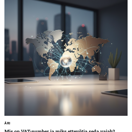
ÄRI
Mis on VAT-number ja miks ettevõtja seda vajab?